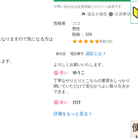
※問い合わせは会員登録とログイン必須です
違反を報告
注意事項
投稿者
ココ
男性
投稿： 
104
になりますので気になる方は
5.0
(
226
)
認証とは
身分証
電話番号
ます。

よろしくお願いいたします。
良い
ゆうこ
丁寧なやりとりとこちらの要望をしっかり
聞いていただけて安心かつよい取り引きが
できま...
良い
けけ
評価をもっと見る