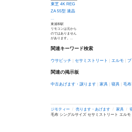
東芝 4K REG
ZA 55型 液晶
...
東浦和駅
リモコンは元から
のではありません
があります。...
関連キーワード検索
ウサビッチ
セサミストリート
エルモ
ブ
関連の掲示板
中古あげます・譲ります
家具
寝具
毛布
ジモティー
売ります・あげます
家具
毛布 シングルサイズ セサミストリート エルモ