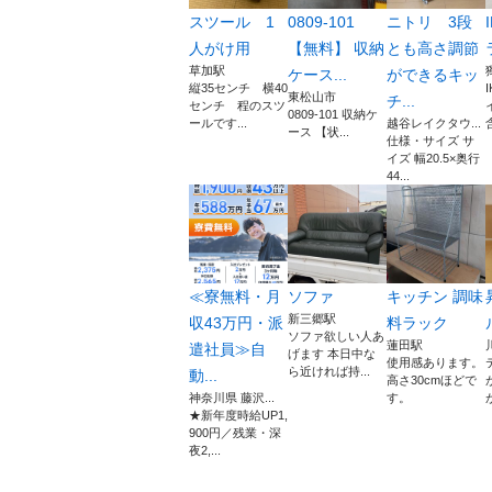
スツール 1
0809-101
ニトリ 3段
人がけ用
【無料】 収納
とも高さ調節
草加駅
ケース...
ができるキッ
縦35センチ 横40
東松山市
チ...
センチ 程のスツ
0809-101 収納ケ
ールです...
越谷レイクタウ...
ース 【状...
仕様・サイズ サ
イズ 幅20.5×奥行
44...
≪寮無料・月
ソファ
キッチン 調味
新三郷駅
収43万円・派
料ラック
ソファ欲しい人あ
蓮田駅
遣社員≫自
げます 本日中な
使用感あります。
ら近ければ持...
動...
高さ30cmほどで
神奈川県 藤沢...
す。
★新年度時給UP1,
900円／残業・深
夜2,...