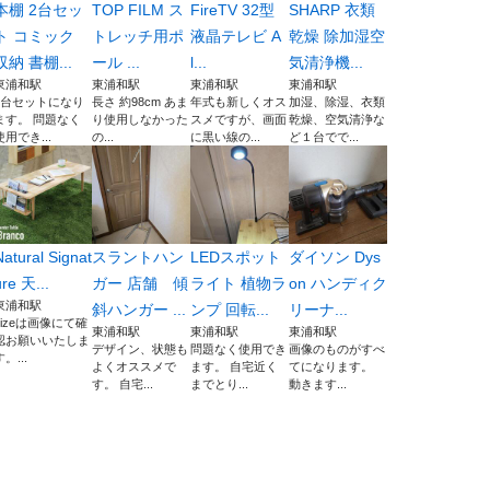
本棚 2台セッ
TOP FILM ス
FireTV 32型
SHARP 衣類
ト コミック
トレッチ用ポ
液晶テレビ A
乾燥 除加湿空
収納 書棚...
ール ...
l...
気清浄機...
東浦和駅
東浦和駅
東浦和駅
東浦和駅
2台セットになり
長さ 約98cm あま
年式も新しくオス
加湿、除湿、衣類
ます。 問題なく
り使用しなかった
スメですが、画面
乾燥、空気清浄な
使用でき...
の...
に黒い線の...
ど１台でで...
Natural Signat
スラントハン
LEDスポット
ダイソン Dys
ure 天...
ガー 店舗 傾
ライト 植物ラ
on ハンディク
東浦和駅
斜ハンガー ...
ンプ 回転...
リーナ...
sizeは画像にて確
東浦和駅
東浦和駅
東浦和駅
認お願いいたしま
デザイン、状態も
問題なく使用でき
画像のものがすべ
す。...
よくオススメで
ます。 自宅近く
てになります。
す。 自宅...
までとり...
動きます...