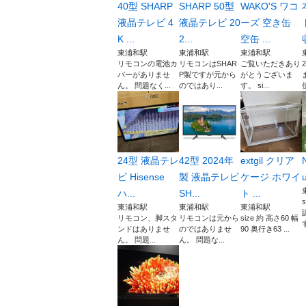
40型 SHARP
SHARP 50型
WAKO'S ワコ
液晶テレビ 4
液晶テレビ 20
ーズ 空き缶
K ...
2...
空缶 ...
東浦和駅
東浦和駅
東浦和駅
リモコンの電池カ
リモコンはSHAR
ご覧いただきあり
バーがありませ
P製ですが元から
がとうございま
ん。 問題なく...
のではあり...
す。 si...
24型 液晶テレ
42型 2024年
extgil クリア
ビ Hisense
製 液晶テレビ
ケージ ホワイ
ハ...
SH...
ト ...
東浦和駅
東浦和駅
東浦和駅
リモコン、脚スタ
リモコンは元から
size 約 高さ60 幅
ンドはありませ
のではありませ
90 奥行き63 ...
ん。 問題...
ん。 問題な...