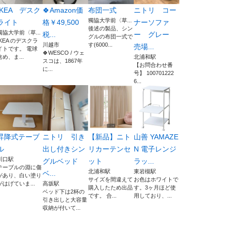
IKEA デスク
🍀Amazon価
布団一式
ニトリ コー
獨協大学前〈草...
ライト
格￥49,500
ナーソファ
後述の製品、シン
獨協大学前〈草...
税...
ー グレー
グルの布団一式で
IKEA のデスクラ
川越市
す(6000...
売場...
イトです。 電球
🍀WESCO / ウェ
含め、ま...
北浦和駅
スコは、1867年
【お問合わせ番
に...
号】 100701222
6...
昇降式テーブ
ニトリ 引き
【新品】ニト
山善 YAMAZE
ル
出し付きシン
リカーテンセ
N 電子レンジ
川口駅
グルベッド
ット
ラッ...
テーブルの淵に傷
北浦和駅
東岩槻駅
ベ...
があり、白い塗り
サイズを間違えて
お色はホワイトで
がはげていま...
高坂駅
購入したため出品
す。3ヶ月ほど使
ベッド下は2杯の
です。 合...
用しており、...
引き出しと大容量
収納が付いて...