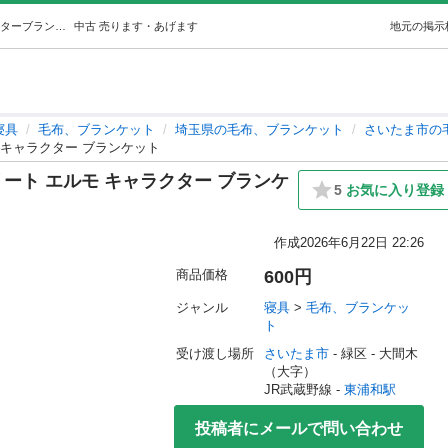
毛布 シングルサイズ セサミストリート エルモ キャラクターブランケット (ココ) 東浦和の寝具《毛布、ブランケット》の中古あげます・譲ります｜ジモティーで不用品の処分
中古
売ります・あげます
地元の掲示
寝具
毛布、ブランケット
埼玉県の毛布、ブランケット
さいたま市の
 キャラクター ブランケット
ート エルモ キャラクター ブランケ
5
お気に入り登録
作成
2026年6月22日 22:26
商品価格
600円
ジャンル
寝具
 > 
毛布、ブランケッ
ト
受け渡し場所
さいたま市
 - 緑区
 - 大間木
（大字）
JR武蔵野線 - 
東浦和駅
投稿者にメールで問い合わせ