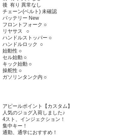
後  有り 異常なし

チェーン(ベルト) 未確認

バッテリー New

フロントフォーク ○

リヤサス   ○

ハンドルストッパー ○

ハンドルロック  ○

始動性 ○

セル始動 ○

キック始動 ○

操舵性 ○

ガソリンタンク内 ○

アピールポイント【カスタム】

人気のジョグ入荷しました♪

4スト、インジェクション！

集中キー！

通勤、通学におすすめ！
