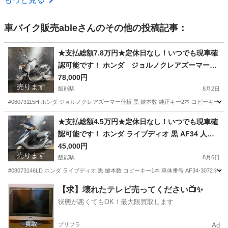
車バイク販売able
さんのその他の投稿記事：
★支払総額7.8万円★定休日なし！いつでも現車確
認可能です！ ホンダ ジョルノクレアズーマー仕
様 黒 AF54 ズーマー仕様！ ４スト！ バッテリー
78,000円
売ります
新品！ カスタムベースに♪
飯能駅
8月2日
#08073115H ホンダ ジョルノクレアズーマー仕様 黒 鍵本数 純正キー2本 コピーキー2本
埼玉
飯能市
飯能駅
ホンダ
スト
★支払総額4.5万円★定休日なし！いつでも現車確
認可能です！ ホンダ ライブディオ 黒 AF34 人気
のライブディオ！ ２ストのためオイル注ぎ足すだ
45,000円
売ります
け！ カスタムベースに♪
飯能駅
8月6日
#08073146LD ホンダ ライブディオ 黒 鍵本数 コピーキー1本 車体番号 AF34-307
埼玉
飯能市
飯能駅
ホンダ
ライブディオ
【求】壊れたテレビ売ってください📺✨
状態が悪くてもOK！最大限買取します
プリフラ
Ad