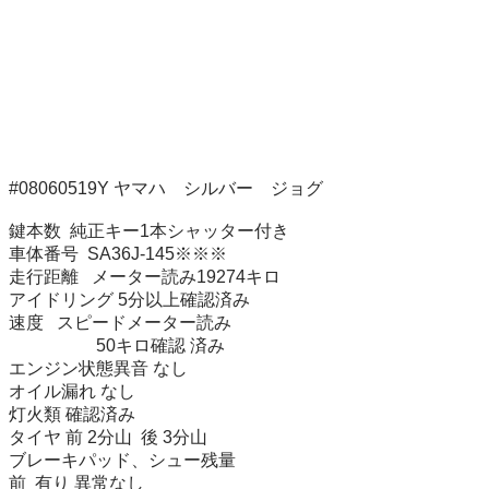
#08060519Y ヤマハ　シルバー　ジョグ

鍵本数  純正キー1本シャッター付き

車体番号  SA36J-145※※※

走行距離   メーター読み19274キロ

アイドリング 5分以上確認済み

速度   スピードメーター読み

　　　　　50キロ確認 済み

エンジン状態異音 なし

オイル漏れ なし

灯火類 確認済み

タイヤ 前 2分山  後 3分山

ブレーキパッド、シュー残量

前  有り 異常なし
