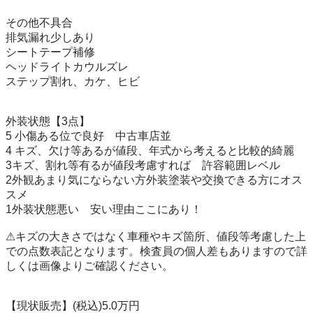
その他不具合

排気漏れ少しあり

シートテープ補修

ヘッドライトカウルズレ

ステップ割れ、カケ、ヒビ

外装状態【3点】

5 小傷ある位で良好　中古車店並

4 キズ、欠け等あるが値段、年式から考えると比較的綺麗

3キズ、割れ等有るが値段考慮すれば　許容範囲レベル 

2外観あまり気にならない方外装塗装や交換できる方にオス
スメ

1外装状態悪い　安い理由ここにあり！

⚠︎キズの大きさではなく車種やキズ箇所、値段等考慮した上
での点数表記となります。検査員の個人差もありますので詳
しくは画像よりご確認ください。

【現状販売】(税込)5.0万円
