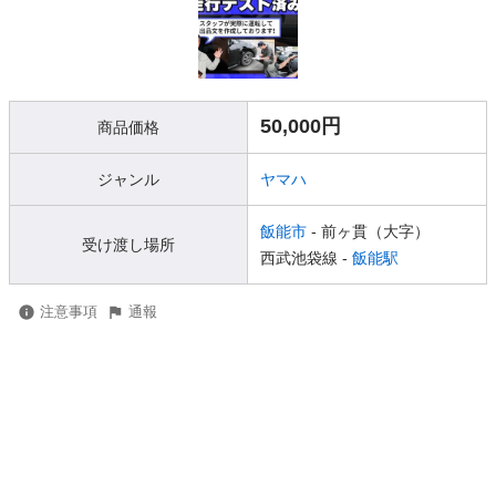
50,000円
商品価格
ジャンル
ヤマハ
飯能市
- 前ヶ貫（大字）
受け渡し場所
西武池袋線 -
飯能駅
注意事項
通報