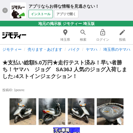
アプリならお得な情報を見逃さない！
インストール
アプリで開く
地元の掲示板 ジモティー 埼玉版
埼玉県
検索
ログイン
投稿
ジモティー
売ります・あげます
バイク
ヤマハ
埼玉県のヤマハ
★支払い総額5.0万円★走行テスト済み！早い者勝
ち！ヤマハ ジョグ SA36J 人気のジョグ入荷しま
した♪4ストインジェクション！
投稿ID: 1posnc