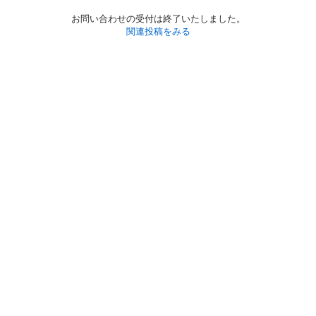
お問い合わせの受付は終了いたしました。
関連投稿をみる
初めての方へ
利用規約
プライバシーポリシー
プライバシー・ステートメント
健全化に資する運用方針
お問い合わせ
運営会社
サイトマップ
ご利用ガイド
フリーワードで探す
PC版で表示
都道府県選択
特定商取引法の表示
利用者情報の外部送信について
© 2011-
2026
Jmty, Inc.