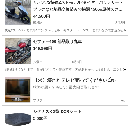
⭐️レッツ2快速2ストモデル❗️タイヤ・バッテリー・
プラグなど新品交換済みで快調⭐️50cc原付スクー
ター⭐️
44,500円
熊谷駅
8月8日
快速2スト50ccモデル❗ エンジンはセル一発スタート^_^2ストモデルなので加速が
埼玉
熊谷市
熊谷駅
スズキ
プラグ
ゼファー400 部品取り丸車
149,999円
八潮市
8月8日
部品取りになります 錆がひどくて不動車です 欠品あるかもしれません エンジン１
埼玉
八潮市
カワサキ
部品取り
【求】壊れたテレビ売ってください📺✨
状態が悪くてもOK！最大限買取します
プリフラ
Ad
シグナスX 3型 DCRシート
5,000円