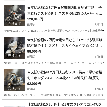
★支払総額12.8万円★関東圏内即日配送可能！ 全
車走行テスト済み！ スズキ GN125 シルバー 人気
のGN125！ エンジンガード！ 外観良好！ ツーリ
128,000円
売ります
ングなどに♪
飯能駅
8月1日
#08073102S スズキ GN125 シルバー 鍵本数 純正キー1本 ボックスキー2本 車体番号
埼玉
飯能市
飯能駅
スズキ
エンジン
★支払総額5.2万円★定休日なし！いつでも現車確
認可能です！ スズキ スカイウェイブ 白 CJ42A
人気のスカブ！激安250cc！ ４スト！ ヘッドライ
88,000円
売ります
トガーニッシュ！社外ハンドル！
飯能駅
8月5日
#08073138S スズキ スカイウェイブ 白 鍵本数 純正キー1本 コピーキー1本 シャッターキ
埼玉
飯能市
飯能駅
スズキ
ヘッドライトガーニッシュ
★支払い総額6.2万円★走行テスト済み！早い者勝
ち！ホンダ ZX AF35 本物ZX！加速良好♪速度良好
♪金ホイール！金フォーク！
62,000円
売ります
飯能駅
8月6日
#08073145H ホンダ マッド ZX 鍵本数 社外キー2本 車体番号 AF35-1045※※※
埼玉
飯能市
飯能駅
ホンダ
フォーク
【支払総額15.8万円】h28年式フレアワゴン4WD