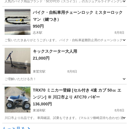
人気のバイク用品ブランド「SCOYCO（スコイコ）」のカジュアルライディングシュー
埼玉
志木市
志木駅
その他
バイク・自転車用チェーンロック ミスターロック
マン（鍵つき）
950円
志木駅
8月8日
ご覧いただきありがとうございます。 バイク・自転車盗難防止用のチェーンロック「ミスタ
埼玉
志木市
志木駅
その他
チェーン
キックスクーター大人用
21,000円
東鷲宮駅
8月8日
ご理解いただける方！
埼玉
久喜市
東鷲宮駅
その他
大人用
TRX70 ミニカー登録 [セル付き 4速 カブ 50㏄ エ
ンジン] ※ 川口市より ATC70 バギー
136,000円
東浦和駅
8月8日
川口市より出品です。 車両確認、試乗もできます。 (マルエツ柳崎店待ち合わせ) 過去に私
埼玉
川口市
東浦和駅
ホンダ
カブ
もっと見る