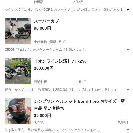
行田駅
8月8日
シグナス 3型に付いていたDCR製のシートです。 縫い目にほつれ、破れがあります。
埼玉
鴻巣市
行田駅
ヤマハ
スーパーカブ
90,000円
東武動物公園駅
8月8日
C50DN 下見していただきノークレームでお願いします。
埼玉
南埼玉郡
東武動物公園駅
ホンダ
【オンライン決済】VTR250
200,000円
西浦和駅
8月8日
普通に乗っています。 現車確認は西浦和駅です。 よろしくおねがい致します。
埼玉
さいたま市
西浦和駅
ホンダ
シンプソン ヘルメット Bandit pro Mサイズ 新
古品 早い者勝ち
35,000円
志木駅
8月8日
引き取り限定、早い者勝ち 試着のみ、クリアシールドでのお渡し