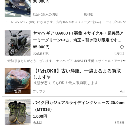
90,000円
見沼代親水公園駅
8月8日
アドレスV125G（K9）になります、走行16500キロ（メーター読み）ドライブベル
埼玉
川口市
見沼代親水公園駅
スズキ
ヤマハ ギア UA08J FI 実働 ４サイクル・超美品ア
ーミーグリーン中古、埼玉～引き取り限定です
（落札者様手配の陸送可）
85,000円
武蔵浦和駅
8月8日
ご観覧頂きありがとうございます、 ヤマハ ギア UA08J FI 実働 ４サイクル・アー
埼玉
さいたま市
武蔵浦和駅
ヤマハ
GEAR
【汚れOK‼️】古い洋服、一袋まるまる買取
します✨
状態が悪くてもOK！最大限買取します
プリフラ
Ad
バイク用カジュアルライディングシューズ 25.0cm
（MT016）
1,000円
志木駅
8月8日