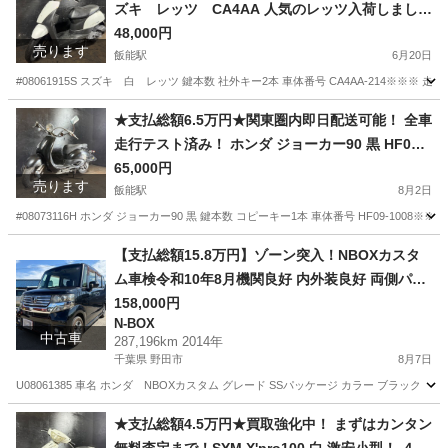
ズキ レッツ CA4AA 人気のレッツ入荷しました
♪ 外観良好！通勤、通学におすすめ！
48,000円
売ります
飯能駅
6月20日
#08061915S スズキ 白 レッツ 鍵本数 社外キー2本 車体番号 CA4AA-214※
埼玉
飯能市
飯能駅
スズキ
レッツ
★支払総額6.5万円★関東圏内即日配送可能！ 全車
走行テスト済み！ ホンダ ジョーカー90 黒 HF09
人気のジョーカー！激安小型！ アメリカン！！２
65,000円
売ります
ストのためオイル注ぎ足すだけ！ バッテリー新
飯能駅
8月2日
品！
#08073116H ホンダ ジョーカー90 黒 鍵本数 コピーキー1本 車体番号 HF09-100
埼玉
飯能市
飯能駅
ホンダ
ジョーカー
【支払総額15.8万円】ゾーン突入！NBOXカスタ
ム車検令和10年8月機関良好 内外装良好 両側パワ
スラ CTBA 不具合無し！
158,000円
N-BOX
中古車
287,196km 2014年
千葉県 野田市
8月7日
U08061385 車名 ホンダ NBOXカスタム グレード SSパッケージ カラー ブラック NH8
千葉
野田市
N-BOX
車両
★支払総額4.5万円★買取強化中！ まずはカンタン