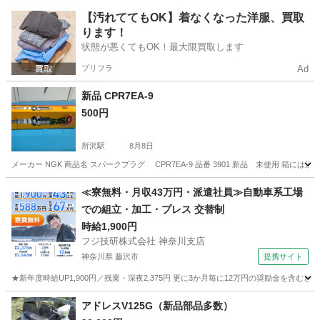
埼玉
志木市
志木駅
その他
ヘルメット
【汚れててもOK】着なくなった洋服、買取
ります！
状態が悪くてもOK！最大限買取します
プリフラ
Ad
新品 CPR7EA-9
500円
所沢駅
8月8日
メーカー NGK 商品名 スパークプラグ CPR7EA-9 品番 3901 新品 未使用 箱に
埼玉
所沢市
所沢駅
バイク
≪寮無料・月収43万円・派遣社員≫自動車系工場
での組立・加工・プレス 交替制
時給1,900円
フジ技研株式会社 神奈川支店
神奈川県 藤沢市
提携サイト
★新年度時給UP1,900円／残業・深夜2,375円 更に3か月毎に12万円の奨励金を含む
神奈川
藤沢市
その他
アドレスV125G（新品部品多数）