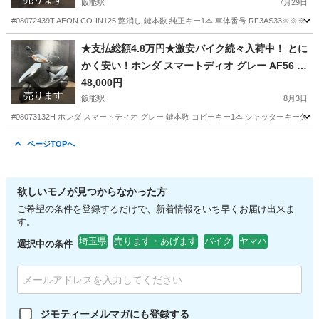
飯能駅
7月29日
#08072439T AEON CO-IN125 艶消し 鍵本数 純正キー1本 車体番号 RF3AS33
埼玉
飯能市
飯能駅
その他
AEON
★支払総額4.8万円★激安バイク続々入荷中！ とに
かく安い！ホンダ スマートディオ グレー AF56 人
気のスマート！４スト、集中キー！バッテリー新
48,000円
売ります
品！おしゃれな車両！
飯能駅
8月3日
#08073132H ホンダ スマートディオ グレー 鍵本数 コピーキー1本 シャッターキー欠品 
埼玉
飯能市
飯能駅
ホンダ
スマートディオ
ページTOPへ
欲しいモノが見つからなかった方
ご希望の条件を登録するだけで、新着情報をいち早くお届け出来ま
す。
埼玉県
売ります・あげます
バイク
ヤマハ
選択中の条件
ジモティーメルマガにも登録する