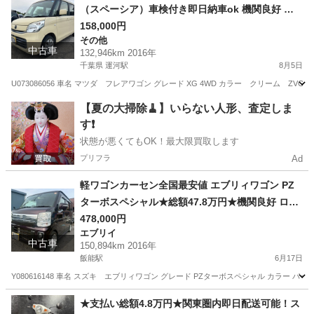
（スペーシア）車検付き即日納車ok 機関良好 燃
費良好！自動ブレーキ付き S-eneチャージ エアコ
158,000円
その他
ンバッチリ♩
中古車
132,946km 2016年
千葉県 運河駅
8月5日
U073086056 車名 マツダ フレアワゴン グレード XG 4WD カラー クリーム ZVG 年式
千葉
野田市
運河駅
その他
車両
【夏の大掃除🧹】いらない人形、査定しま
す❗️
状態が悪くてもOK！最大限買取します
プリフラ
Ad
軽ワゴンカーセン全国最安値 エブリィワゴン PZ
ターボスペシャル★総額47.8万円★機関良好 ロー
ダウン社外アルミ 両側パワスラ 社外ナビ フルセ
478,000円
エブリイ
グTV バックカメラ レーダーブレーキ 修復歴な
中古車
150,894km 2016年
し！
飯能駅
6月17日
Y080616148 車名 スズキ エブリィワゴン グレード PZターボスペシャル カラー パープル
埼玉
飯能市
飯能駅
エブリイ
車両
★支払い総額4.8万円★関東圏内即日配送可能！ス