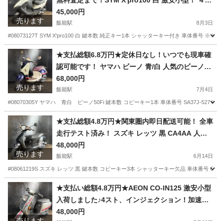
無料査定まで！SYM X'pro100 白 激安小型！ ４ス
ト、集中キー！ サイスタ付き！ フロントディスク
45,000円
売ります
ブレーキ！
飯能駅
8月3日
#08073127T SYM X'pro100 白 鍵本数 純正キー1本 シャッターキー付き 車体番号
埼玉
飯能市
飯能駅
その他
サイスタ
★支払総額6.8万円★定休日なし！いつでも現車確
認可能です！ ヤマハ ビーノ 青/白 人気のビーノ！
4ストインジェクション！ 外観良好！ バッテリー
68,000円
売ります
新品！ サイスタ付き！
飯能駅
7月4日
#08070305Y ヤマハ 青白 ビーノ50Fi 鍵本数 コピーキー1本 車体番号 SA37J-5
埼玉
飯能市
飯能駅
ヤマハ
サイスタ
★支払総額4.8万円★関東圏内即日配送可能！ 全車
走行テスト済み！ スズキ レッツ 黒 CA4AA 人気
のレッツ！ 4ストインジェクション！ 集中キー！
48,000円
売ります
カスタムベースに♪
飯能駅
6月14日
#08061219S スズキ レッツ 黒 鍵本数 コピーキー3本 シャッターキー欠品 車体番号 CA
埼玉
飯能市
飯能駅
スズキ
レッツ
★支払い総額4.8万円★AEON CO-IN125 激安小型
入荷しました♪4スト、インジェクション！加速良
好♪
48,000円
売ります