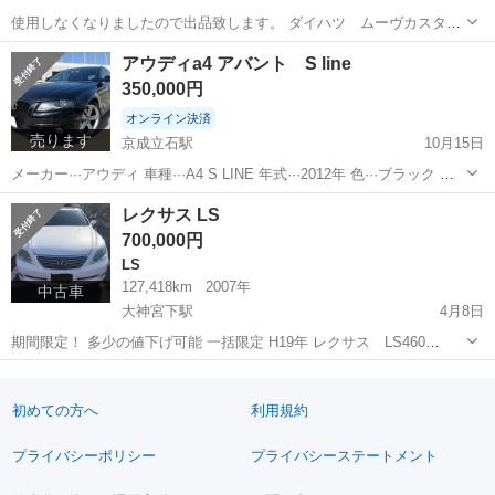
使用しなくなりましたので出品致します。 ダイハツ ムーヴカスタム
RS LA100S 後期 10.5万K 検R8年8月(車検通す場合は別途実費) カ
千葉
千葉市
幕張駅
ムーヴ
ムーヴカスタム
アウディa4 アバント S line
スタムRS ターボ CVTオートマ 2WD エアロ リアスポイラ...
350,000円
オンライン決済
売ります
京成立石駅
10月15日
メーカー···アウディ 車種···A4 S LINE 年式···2012年 色···ブラック 走
行距離···119000km 修復歴···修復歴なし ボディタイプ···ステーション
東京
葛飾区
京成立石駅
その他
アウディ
レクサス LS
ワゴン 車検有効期限 年···2027 月...
700,000円
LS
127,418km
2007年
中古車
大神宮下駅
4月8日
期間限定！ 多少の値下げ可能 一括限定 H19年 レクサス LS460
127.418キロ 車検2年付き 黒革シート(エアーシート) サンルーフ マー
千葉
千葉市
大神宮下駅
LS
スマート
クレビンソンオーディオシステム 純正ナビ バックモニタ...
初めての方へ
利用規約
プライバシーポリシー
プライバシーステートメント