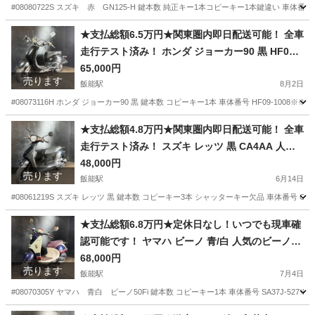
#08080722S スズキ 赤 GN125-H 鍵本数 純正キー1本コピーキー1本鍵違い 車体番号
埼玉
飯能市
飯能駅
スズキ
アップハンドル
★支払総額6.5万円★関東圏内即日配送可能！ 全車
走行テスト済み！ ホンダ ジョーカー90 黒 HF09
人気のジョーカー！激安小型！ アメリカン！！２
65,000円
売ります
ストのためオイル注ぎ足すだけ！ バッテリー新
飯能駅
8月2日
品！
#08073116H ホンダ ジョーカー90 黒 鍵本数 コピーキー1本 車体番号 HF09-100
埼玉
飯能市
飯能駅
ホンダ
ジョーカー
★支払総額4.8万円★関東圏内即日配送可能！ 全車
走行テスト済み！ スズキ レッツ 黒 CA4AA 人気
のレッツ！ 4ストインジェクション！ 集中キー！
48,000円
売ります
カスタムベースに♪
飯能駅
6月14日
#08061219S スズキ レッツ 黒 鍵本数 コピーキー3本 シャッターキー欠品 車体番号 CA
埼玉
飯能市
飯能駅
スズキ
レッツ
★支払総額6.8万円★定休日なし！いつでも現車確
認可能です！ ヤマハ ビーノ 青/白 人気のビーノ！
4ストインジェクション！ 外観良好！ バッテリー
68,000円
売ります
新品！ サイスタ付き！
飯能駅
7月4日
#08070305Y ヤマハ 青白 ビーノ50Fi 鍵本数 コピーキー1本 車体番号 SA37J-5
埼玉
飯能市
飯能駅
ヤマハ
サイスタ