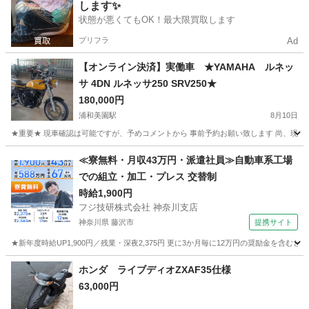
します✨
状態が悪くてもOK！最大限買取します
プリフラ
Ad
【オンライン決済】実働車 ★YAMAHA ルネッ
サ 4DN ルネッサ250 SRV250★
180,000円
浦和美園駅
8月10日
★重要★ 現車確認は可能ですが、予めコメントから 事前予約お願い致します 尚、現車
埼玉
越谷市
浦和美園駅
ヤマハ
ルネッサ
≪寮無料・月収43万円・派遣社員≫自動車系工場
での組立・加工・プレス 交替制
時給1,900円
フジ技研株式会社 神奈川支店
神奈川県 藤沢市
提携サイト
★新年度時給UP1,900円／残業・深夜2,375円 更に3か月毎に12万円の奨励金を含む
神奈川
藤沢市
その他
ホンダ ライブディオZXAF35仕様
63,000円