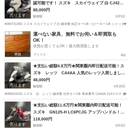
認可能です！ スズキ スカイウェイブ 白 CJ42A
人気のスカブ！激安250cc！ ４スト！ ヘッドライ
88,000円
売ります
トガーニッシュ！社外ハンドル！
飯能駅
8月5日
#08073138S スズキ スカイウェイブ 白 鍵本数 純正キー1本 コピーキー1本 シャッターキ
埼玉
飯能市
飯能駅
スズキ
ヘッドライトガーニッシュ
運べない家具、無料でお伺い＆即買取も
OK！
状態が悪くてもOK！最大限買取します
プリフラ
Ad
★支払い総額4.8万円★関東圏内即日配送可能！ス
ズキ レッツ CA4AA 人気のレッツ入荷しました
♪ 外観良好！通勤、通学におすすめ！
48,000円
売ります
飯能駅
6月20日
#08061915S スズキ 白 レッツ 鍵本数 社外キー2本 車体番号 CA4AA-214※
埼玉
飯能市
飯能駅
スズキ
レッツ
★支払い総額11.8万円★関東圏内即日配送可能！
スズキ GN125-H LC6PCJG アップハンドル！純
正ぶった斬りマフラー！社外シート！
118,000円
売ります
飯能駅
8月9日