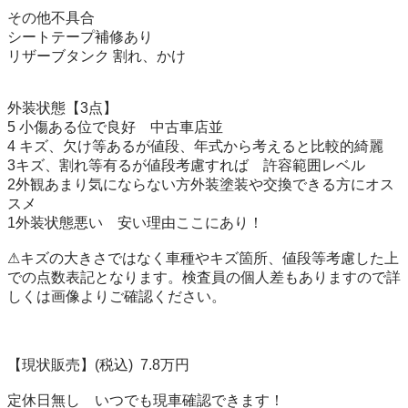
その他不具合

シートテープ補修あり

リザーブタンク 割れ、かけ

外装状態【3点】

5 小傷ある位で良好　中古車店並

4 キズ、欠け等あるが値段、年式から考えると比較的綺麗

3キズ、割れ等有るが値段考慮すれば　許容範囲レベル 

2外観あまり気にならない方外装塗装や交換できる方にオス
スメ

1外装状態悪い　安い理由ここにあり！

⚠︎キズの大きさではなく車種やキズ箇所、値段等考慮した上
での点数表記となります。検査員の個人差もありますので詳
しくは画像よりご確認ください。

【現状販売】(税込)  7.8万円

定休日無し　いつでも現車確認できます！
