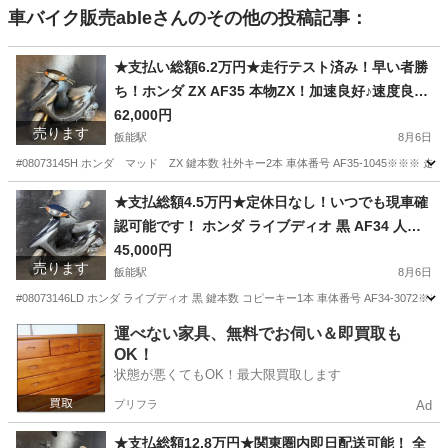
車バイク販売able
さんのその他の投稿記事：
★支払い総額6.2万円★走行テスト済み！早い者勝
ち！ホンダ ZX AF35 本物ZX！加速良好♪速度良好
♪金ホイール！金フォーク！
62,000円
売ります
飯能駅
8月6日
#08073145H ホンダ マッド ZX 鍵本数 社外キー2本 車体番号 AF35-1045※※※
埼玉
飯能市
飯能駅
ホンダ
フォーク
★支払総額4.5万円★定休日なし！いつでも現車確
認可能です！ ホンダ ライブディオ 黒 AF34 人気
のライブディオ！ ２ストのためオイル注ぎ足すだ
45,000円
売ります
け！ カスタムベースに♪
飯能駅
8月6日
#08073146LD ホンダ ライブディオ 黒 鍵本数 コピーキー1本 車体番号 AF34-307
埼玉
飯能市
飯能駅
ホンダ
ライブディオ
運べない家具、無料でお伺い＆即買取も
OK！
状態が悪くてもOK！最大限買取します
プリフラ
Ad
★支払総額12.8万円★関東圏内即日配送可能！ 全