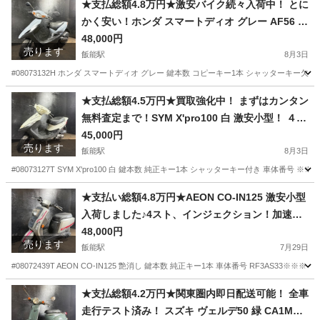
★支払総額4.8万円★激安バイク続々入荷中！ とに
かく安い！ホンダ スマートディオ グレー AF56 人
気のスマート！４スト、集中キー！バッテリー新
48,000円
売ります
品！おしゃれな車両！
飯能駅
8月3日
#08073132H ホンダ スマートディオ グレー 鍵本数 コピーキー1本 シャッターキー欠品 
埼玉
飯能市
飯能駅
ホンダ
スマートディオ
★支払総額4.5万円★買取強化中！ まずはカンタン
無料査定まで！SYM X'pro100 白 激安小型！ ４ス
ト、集中キー！ サイスタ付き！ フロントディスク
45,000円
売ります
ブレーキ！
飯能駅
8月3日
#08073127T SYM X'pro100 白 鍵本数 純正キー1本 シャッターキー付き 車体番号
埼玉
飯能市
飯能駅
その他
サイスタ
★支払い総額4.8万円★AEON CO-IN125 激安小型
入荷しました♪4スト、インジェクション！加速良
好♪
48,000円
売ります
飯能駅
7月29日
#08072439T AEON CO-IN125 艶消し 鍵本数 純正キー1本 車体番号 RF3AS33
埼玉
飯能市
飯能駅
その他
AEON
★支払総額4.2万円★関東圏内即日配送可能！ 全車
走行テスト済み！ スズキ ヴェルデ50 緑 CA1MA