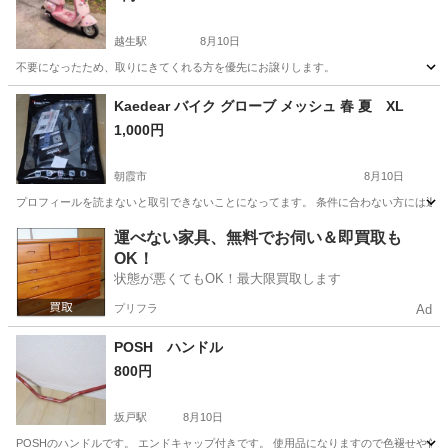
越生駅
8月10日
不要になったため、取りにきてくれる方を優先にお譲りします。
埼玉
草加市
越生駅
その他
Kaedear バイク グローブ メッシュ 春 夏 XL
1,000円
朝霞市
8月10日
プロフィールを読まないと取引できないことになってます。 条件に合わない方には返信は
埼玉
朝霞市
その他
グローブ
運べない家具、無料でお伺い＆即買取も
OK！
状態が悪くてもOK！最大限買取します
プリフラ
Ad
POSH ハンドル
800円
坂戸駅
8月10日
POSHのハンドルです。 エンドキャップ付きです。 使用品になりますので色褪せや傷