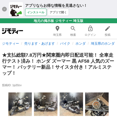
アプリならお得な情報を見逃さない！
インストール
アプリで開く
地元の掲示板 ジモティー 埼玉版
埼玉県
検索
ログイン
投稿
ジモティー
売ります・あげます
バイク
ホンダ
埼玉県のホンダ
★支払総額7.8万円★関東圏内即日配送可能！ 全車走
行テスト済み！ ホンダ ズーマー 黒 AF58 人気のズー
マー！ バッテリー新品！サイスタ付き！アルミステ
ップ！
投稿ID: 1p20zv