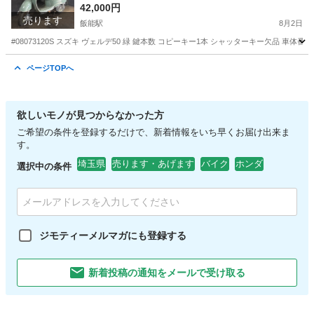
人気のヴェルデ50！ おしゃれ車両！ ２ストのため
42,000円
売ります
オイル注ぎ足すだけ！ バッテリー新品！ 激安原
飯能駅
8月2日
付！
#08073120S スズキ ヴェルデ50 緑 鍵本数 コピーキー1本 シャッターキー欠品 車体番
埼玉
飯能市
飯能駅
スズキ
ヴェルデ
ページTOPへ
欲しいモノが見つからなかった方
ご希望の条件を登録するだけで、新着情報をいち早くお届け出来ま
す。
埼玉県
売ります・あげます
バイク
ホンダ
選択中の条件
ジモティーメルマガにも登録する
新着投稿の通知をメールで受け取る