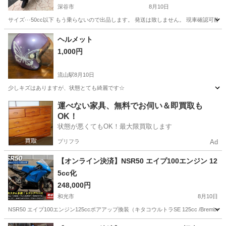
深谷市
8月10日
サイズ···50cc以下 もう乗らないので出品します。 発送は致しません。 現車確認可
埼玉
深谷市
ホンダ
ヘルメット
1,000円
流山駅
8月10日
少しキズはありますが、状態とても綺麗です☆
埼玉
三郷市
流山駅
バイク
運べない家具、無料でお伺い＆即買取も
OK！
状態が悪くてもOK！最大限買取します
プリフラ
Ad
【オンライン決済】NSR50 エイプ100エンジン 12
5cc化
248,000円
和光市
8月10日
NSR50 エイプ100エンジン125ccボアアップ換装（キタコウルトラSE 125cc /B
埼玉
和光市
ホンダ