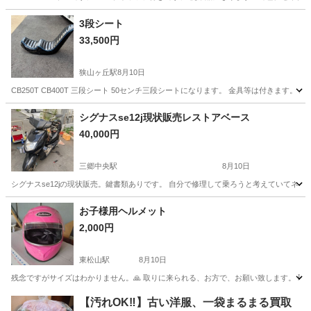
埼玉
鶴ヶ島市
坂戸駅
その他
ハンドル
3段シート
33,500円
狭山ヶ丘駅
8月10日
CB250T CB400T 三段シート 50センチ三段シートになります。 金具等は付きます
埼玉
狭山市
狭山ヶ丘駅
ホンダ
シグナスse12j現状販売レストアベース
40,000円
三郷中央駅
8月10日
シグナスse12jの現状販売。鍵書類ありです。 自分で修理して乗ろうと考えていてネ
埼玉
三郷市
三郷中央駅
ヤマハ
お子様用ヘルメット
2,000円
東松山駅
8月10日
残念ですがサイズはわかりません。🙏 取りに来られる、お方で、お願い致します。 取外
埼玉
東松山市
東松山駅
その他
ヘルメット
【汚れOK‼️】古い洋服、一袋まるまる買取