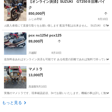
【オンライン決済】SUZUKI GT250Ｂ旧車バイ
ク
850,000円
ふじみ野駅
8月10日
⚠️購入者様にて直接引取りをお願い致します 配送手配は出来ません。 SUZUKI GT250Ｂ 
埼玉
ふじみ野市
ふじみ野駅
スズキ
SUZUKI
pcx nc125d pcx125
89,000円
川越駅
8月10日
追加料金あればオンライン決済も可能です ある程度の距離であれば無料で持っていけま
埼玉
川越市
川越駅
ホンダ
マメトラ
13,000円
高坂駅
8月10日
実働のマメトラです、現車確認必須、3nでお願いいたします。機械の事は詳しく無い
埼玉
比企郡
高坂駅
その他
もっと見る