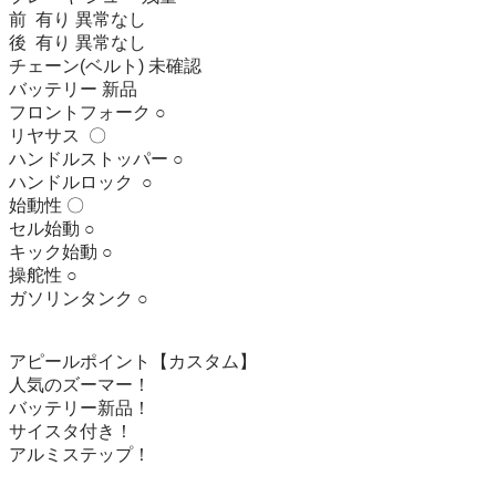
前  有り 異常なし

後  有り 異常なし

チェーン(ベルト) 未確認

バッテリー 新品

フロントフォーク ○

リヤサス  〇

ハンドルストッパー ○

ハンドルロック  ○

始動性 〇 

セル始動 ○

キック始動 ○

操舵性 ○

ガソリンタンク ○

アピールポイント【カスタム】

人気のズーマー！

バッテリー新品！

サイスタ付き！

アルミステップ！
