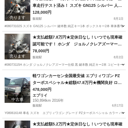
車走行テスト済み！ スズキ GN125 シルバー 人気
のGN125！ エンジンガード！ 外観良好！ ツーリ
128,000円
売ります
ングなどに♪
飯能駅
8月1日
#08073102S スズキ GN125 シルバー 鍵本数 純正キー1本 ボックスキー2本 車体番号
埼玉
飯能市
飯能駅
スズキ
エンジン
★支払総額7.8万円★定休日なし！いつでも現車確
認可能です！ ホンダ ジョルノクレアズーマー仕
様 黒 AF54 ズーマー仕様！ ４スト！ バッテリー
78,000円
売ります
新品！ カスタムベースに♪
飯能駅
8月2日
#08073115H ホンダ ジョルノクレアズーマー仕様 黒 鍵本数 純正キー2本 コピーキー2本
埼玉
飯能市
飯能駅
ホンダ
スト
軽ワゴンカーセン全国最安値 エブリィワゴン PZ
ターボスペシャル★総額47.8万円★機関良好 ロー
ダウン社外アルミ 両側パワスラ 社外ナビ フルセ
478,000円
エブリイ
グTV バックカメラ レーダーブレーキ 修復歴な
中古車
150,894km 2016年
し！
飯能駅
6月17日
Y080616148 車名 スズキ エブリィワゴン グレード PZターボスペシャル カラー パープル
埼玉
飯能市
飯能駅
エブリイ
車両
★支払総額5.2万円★定休日なし！いつでも現車確