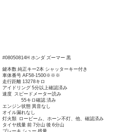
#08050814H ホンダ ズーマー 黒

鍵本数 純正キー2本 シャッターキー付き

車体番号 AF58-1500※※※

走行距離 13278キロ

アイドリング 5分以上確認済み

速度  スピードメーター読み

                55キロ確認 済み

エンジン状態 異音なし

オイル漏れなし

灯火類  ロービーム、ホーン不灯、他、確認済み

タイヤ残量 前 7分山 後 6分山

ブレーキ シュー 残量 
