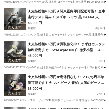
品！
#08073116H ホンダ ジョーカー90 黒 鍵本数 コピーキー1本 車体番号 HF09-100
埼玉
飯能市
飯能駅
ホンダ
ジョーカー
★支払総額4.8万円★関東圏内即日配送可能！ 全車
走行テスト済み！ スズキ レッツ 黒 CA4AA 人気
のレッツ！ 4ストインジェクション！ 集中キー！
48,000円
売ります
カスタムベースに♪
飯能駅
6月14日
#08061219S スズキ レッツ 黒 鍵本数 コピーキー3本 シャッターキー欠品 車体番号 CA
埼玉
飯能市
飯能駅
スズキ
レッツ
★支払総額4.5万円★買取強化中！ まずはカンタン
無料査定まで！SYM X'pro100 白 激安小型！ ４ス
ト、集中キー！ サイスタ付き！ フロントディスク
45,000円
売ります
ブレーキ！
飯能駅
8月3日
#08073127T SYM X'pro100 白 鍵本数 純正キー1本 シャッターキー付き 車体番号
埼玉
飯能市
飯能駅
その他
サイスタ
★支払総額6.8万円★定休日なし！いつでも現車確
認可能です！ ヤマハ ビーノ 青/白 人気のビーノ！
4ストインジェクション！ 外観良好！ バッテリー
68,000円
売ります
新品！ サイスタ付き！
飯能駅
7月4日
#08070305Y ヤマハ 青白 ビーノ50Fi 鍵本数 コピーキー1本 車体番号 SA37J-5
埼玉
飯能市
飯能駅
ヤマハ
サイスタ