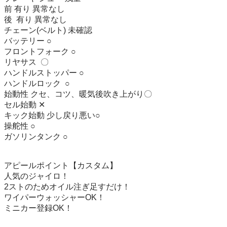
前 有り 異常なし

後  有り 異常なし

チェーン(ベルト) 未確認

バッテリー ○

フロントフォーク ○

リヤサス  〇

ハンドルストッパー ○

ハンドルロック  ○

始動性 クセ、コツ、暖気後吹き上がり〇 

セル始動 ‪✕‬

キック始動 少し戻り悪い○

操舵性 ○

ガソリンタンク ○

アピールポイント【カスタム】

人気のジャイロ！

2ストのためオイル注ぎ足すだけ！

ワイパーウォッシャーOK！

ミニカー登録OK！
