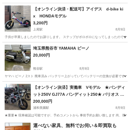
埼玉
日高市
東京駅
その他
【オンライン決済・配送可】アイデス d-bike ki
x HONDAモデル
3,200円
上尾駅
8月9日
子供が卒業しましたのでお譲りします。 ステップがボロボロになってしまったのですが、
埼玉
上尾市
上尾駅
カワサキ
埼玉県熊谷市 YAMAHA ビーノ
20,000円
熊谷駅
8月9日
ヤマハ ビーノ 2スト 廃車済み バッテリー上がっていてバッテリーの交換が必要です。 
埼玉
熊谷市
熊谷駅
ヤマハ
バッテリー
【オンライン決済】実働車 Vモデル ★バンディ
ット250V GJ77A バンディット250★ バリオス ジ
ェイド ジール バリオス250 ホーネット250
200,000円
浦和美園駅
8月9日
★重要★ 現車確認は可能ですが、予めコメントから 事前予約お願い致します 尚、現車
埼玉
越谷市
浦和美園駅
スズキ
バンディット
運べない家具、無料でお伺い＆即買取も