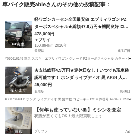
車バイク販売able
さんのその他の投稿記事：
軽ワゴンカーセン全国最安値 エブリィワゴン PZ
ターボスペシャル★総額47.8万円★機関良好 ロー
ダウン社外アルミ 両側パワスラ 社外ナビ フルセ
478,000円
エブリイ
グTV バックカメラ レーダーブレーキ 修復歴な
中古車
150,894km 2016年
し！
飯能駅
6月17日
Y080616148 車名 スズキ エブリィワゴン グレード PZターボスペシャル カラー パープル
埼玉
飯能市
飯能駅
エブリイ
車両
★支払総額4.5万円★定休日なし！いつでも現車確
認可能です！ ホンダ ライブディオ 黒 AF34 人気
のライブディオ！ ２ストのためオイル注ぎ足すだ
45,000円
売ります
け！ カスタムベースに♪
飯能駅
8月6日
#08073146LD ホンダ ライブディオ 黒 鍵本数 コピーキー1本 車体番号 AF34-307
埼玉
飯能市
飯能駅
ホンダ
ライブディオ
【何年も使っていない🧵】ミシンを査定
状態が悪くてもOK！最大限買取します
プリフラ
Ad