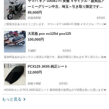
ヤマハ ギア UA08J FI 実働 ４サイクル・超美品ア
ーミーグリーン中古、埼玉～引き取り限定です
（落札者様手配の陸送可）
85,000円
武蔵浦和駅
8月9日
ご観覧頂きありがとうございます、 ヤマハ ギア UA08J FI 実働 ４サイクル・アー
埼玉
さいたま市
武蔵浦和駅
ヤマハ
GEAR
大至急 pcx nc125d pcx125
100,000円
川越駅
8月9日
追加料金あればオンライン決済も可能です、最短月曜日に売れます 早く売りたい為、メ
埼玉
川越市
川越駅
ホンダ
PCX125 JK05 純正シート
12,000円
箱根ケ崎駅
8月9日
HONDA ホンダ PCX JK05 純正シート 数回程度の使用なので状態は良いと思います。
埼玉
入間市
箱根ケ崎駅
ホンダ
もっと見る