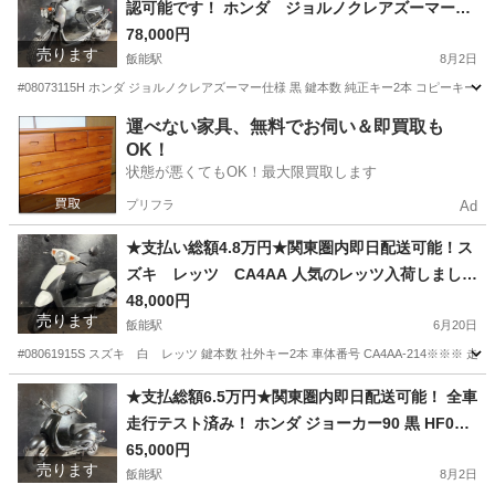
認可能です！ ホンダ ジョルノクレアズーマー仕
様 黒 AF54 ズーマー仕様！ ４スト！ バッテリー
78,000円
売ります
新品！ カスタムベースに♪
飯能駅
8月2日
#08073115H ホンダ ジョルノクレアズーマー仕様 黒 鍵本数 純正キー2本 コピーキー2本
埼玉
飯能市
飯能駅
ホンダ
スト
運べない家具、無料でお伺い＆即買取も
OK！
状態が悪くてもOK！最大限買取します
プリフラ
Ad
★支払い総額4.8万円★関東圏内即日配送可能！ス
ズキ レッツ CA4AA 人気のレッツ入荷しました
♪ 外観良好！通勤、通学におすすめ！
48,000円
売ります
飯能駅
6月20日
#08061915S スズキ 白 レッツ 鍵本数 社外キー2本 車体番号 CA4AA-214※
埼玉
飯能市
飯能駅
スズキ
レッツ
★支払総額6.5万円★関東圏内即日配送可能！ 全車
走行テスト済み！ ホンダ ジョーカー90 黒 HF09
人気のジョーカー！激安小型！ アメリカン！！２
65,000円
売ります
ストのためオイル注ぎ足すだけ！ バッテリー新
飯能駅
8月2日