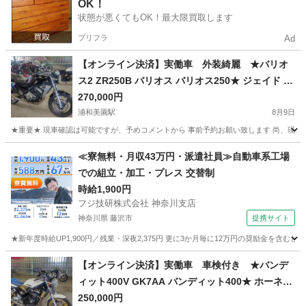
OK！
状態が悪くてもOK！最大限買取します
プリフラ
Ad
【オンライン決済】実働車 外装綺麗 ★バリオ
ス2 ZR250B バリオス バリオス250★ ジェイド バ
ンディット250 ホーネット250 ジール
270,000円
浦和美園駅
8月9日
★重要★ 現車確認は可能ですが、予めコメントから 事前予約お願い致します 尚、現車
埼玉
越谷市
浦和美園駅
カワサキ
≪寮無料・月収43万円・派遣社員≫自動車系工場
での組立・加工・プレス 交替制
時給1,900円
フジ技研株式会社 神奈川支店
神奈川県 藤沢市
提携サイト
★新年度時給UP1,900円／残業・深夜2,375円 更に3か月毎に12万円の奨励金を含む
神奈川
藤沢市
その他
【オンライン決済】実働車 車検付き ★バンデ
ィット400V GK7AA バンディット400★ ホーネッ
ト250 バリオス バンディット250 CB400SF XJR4
250,000円