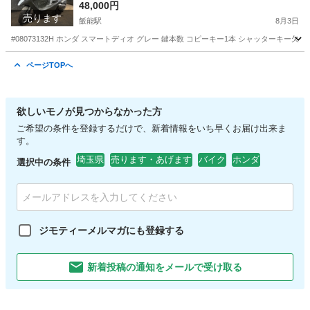
気のスマート！４スト、集中キー！バッテリー新
48,000円
売ります
品！おしゃれな車両！
飯能駅
8月3日
#08073132H ホンダ スマートディオ グレー 鍵本数 コピーキー1本 シャッターキー欠品 
埼玉
飯能市
飯能駅
ホンダ
スマートディオ
ページTOPへ
欲しいモノが見つからなかった方
ご希望の条件を登録するだけで、新着情報をいち早くお届け出来ま
す。
埼玉県
売ります・あげます
バイク
ホンダ
選択中の条件
ジモティーメルマガにも登録する
新着投稿の通知をメールで受け取る