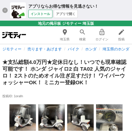
アプリならお得な情報を見逃さない！
インストール
アプリで開く
地元の掲示板 ジモティー 埼玉版
埼玉県
検索
ログイン
投稿
ジモティー
売ります・あげます
バイク
ホンダ
埼玉県のホンダ
★支払総額4.0万円★定休日なし！いつでも現車確認
可能です！ ホンダ ジャイロ2 白 TA02 人気のジャイ
ロ！ 2ストのためオイル注ぎ足すだけ！ ワイパーウ
ォッシャーOK！ ミニカー登録OK！
投稿ID: 1orafn