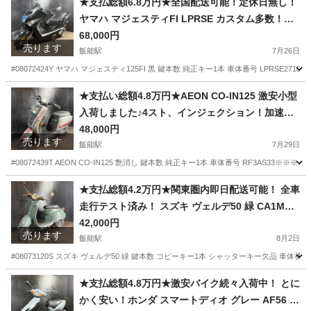
★支払総額6.8万円★全国配送可能！定休日無し！
ヤマハ マジェスティFI LPRSE カスタム多数！社
外マフラー！社外リアサス！カスタムベースに
68,000円
売ります
も！
飯能駅
7月26日
#08072424Y ヤマハ マジェスティ125FI 黒 鍵本数 純正キー1本 車体番号 LPRSE27
埼玉
飯能市
飯能駅
ヤマハ
★支払い総額4.8万円★AEON CO-IN125 激安小型
入荷しました♪4スト、インジェクション！加速良
好♪
48,000円
売ります
飯能駅
7月29日
#08072439T AEON CO-IN125 艶消し 鍵本数 純正キー1本 車体番号 RF3AS33
埼玉
飯能市
飯能駅
その他
AEON
★支払総額4.2万円★関東圏内即日配送可能！ 全車
走行テスト済み！ スズキ ヴェルデ50 緑 CA1MA
人気のヴェルデ50！ おしゃれ車両！ ２ストのため
42,000円
売ります
オイル注ぎ足すだけ！ バッテリー新品！ 激安原
飯能駅
8月2日
付！
#08073120S スズキ ヴェルデ50 緑 鍵本数 コピーキー1本 シャッターキー欠品 車体番
埼玉
飯能市
飯能駅
スズキ
ヴェルデ
★支払総額4.8万円★激安バイク続々入荷中！ とに
かく安い！ホンダ スマートディオ グレー AF56 人