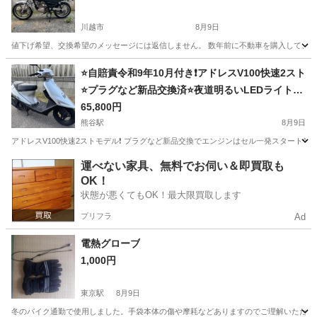
川越市
8月9日
値下げ希望、交換希望のメッセージには返信しません。 数年前に不動車を購入して、暇
埼玉
川越市
スズキ
⭐️自賠責令和9年10月付き❗️アドレスV100快速2スト
⭐️プラグなど新品交換済⭐️夜道明るいLEDライト^_
^⭐️
65,800円
熊谷駅
8月9日
アドレスV100快速2ストモデル❗ プラグなど新品交換でエンジンはセル一発スタート^_^ 
埼玉
熊谷市
熊谷駅
スズキ
スト
運べない家具、無料でお伺い＆即買取も
OK！
状態が悪くてもOK！最大限買取します
プリフラ
Ad
電熱グローブ
1,000円
東京駅
8月9日
冬のバイク通勤で使用しました。手袋本体の傷や摩耗などありますのでご理解いただう