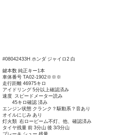
#08042433H ホンダ ジャイロ2 白

鍵本数 純正キー1本 

車体番号 TA02-1902※※※

走行距離 46975キロ

アイドリング 5分以上確認済み

速度  スピードメーター読み

        45キロ確認 済み

エンジン状態 クランク？駆動系？音あり

オイルにじみ あり

灯火類  右ロービーム不灯、他、確認済み

タイヤ残量 前 3分山 後 3/3分山

ブレーキ シュー 残量 
