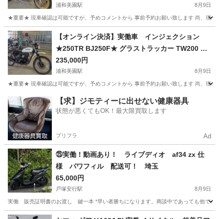
00 XJR400R
浦和美園駅
8月9日
★重要★ 現車確認は可能ですが、予めコメントから 事前予約お願い致します 尚、現車
埼玉
越谷市
浦和美園駅
スズキ
【オンライン決済】実働車 インジェクション
★250TR BJ250F★ グラストラッカー TW200 TW
225 エストレヤ ST250E FTR223
235,000円
浦和美園駅
8月9日
★重要★ 現車確認は可能ですが、予めコメントから 事前予約お願い致します 尚、現車
埼玉
越谷市
浦和美園駅
カワサキ
【求】ジモティーに出せない健康器具
状態が悪くてもOK！最大限買取します
プリフラ
Ad
㉕実働！動画あり！ ライブディオ af34 zx 仕
様 パワフィル 配送可！ 埼玉
65,000円
戸塚安行駅
8月9日
実働 販売証明書のお渡し 鍵一本 *早い者勝ちになります。商談中であっても他で売約
埼玉
川口市
戸塚安行駅
ホンダ
ライブディオ