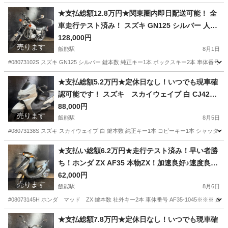
★支払総額12.8万円★関東圏内即日配送可能！ 全
車走行テスト済み！ スズキ GN125 シルバー 人気
のGN125！ エンジンガード！ 外観良好！ ツーリ
128,000円
売ります
ングなどに♪
飯能駅
8月1日
#08073102S スズキ GN125 シルバー 鍵本数 純正キー1本 ボックスキー2本 車体番号
埼玉
飯能市
飯能駅
スズキ
エンジン
★支払総額5.2万円★定休日なし！いつでも現車確
認可能です！ スズキ スカイウェイブ 白 CJ42A
人気のスカブ！激安250cc！ ４スト！ ヘッドライ
88,000円
売ります
トガーニッシュ！社外ハンドル！
飯能駅
8月5日
#08073138S スズキ スカイウェイブ 白 鍵本数 純正キー1本 コピーキー1本 シャッターキ
埼玉
飯能市
飯能駅
スズキ
ヘッドライトガーニッシュ
★支払い総額6.2万円★走行テスト済み！早い者勝
ち！ホンダ ZX AF35 本物ZX！加速良好♪速度良好
♪金ホイール！金フォーク！
62,000円
売ります
飯能駅
8月6日
#08073145H ホンダ マッド ZX 鍵本数 社外キー2本 車体番号 AF35-1045※※※
埼玉
飯能市
飯能駅
ホンダ
フォーク
★支払総額7.8万円★定休日なし！いつでも現車確