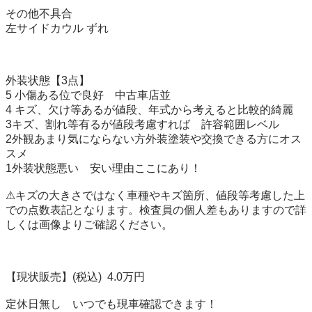
その他不具合

左サイドカウル ずれ

外装状態【3点】

5 小傷ある位で良好　中古車店並

4 キズ、欠け等あるが値段、年式から考えると比較的綺麗

3キズ、割れ等有るが値段考慮すれば　許容範囲レベル 

2外観あまり気にならない方外装塗装や交換できる方にオス
スメ

1外装状態悪い　安い理由ここにあり！

⚠︎キズの大きさではなく車種やキズ箇所、値段等考慮した上
での点数表記となります。検査員の個人差もありますので詳
しくは画像よりご確認ください。

【現状販売】(税込)  4.0万円

定休日無し　いつでも現車確認できます！
