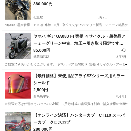
380,000円
七里駅
8月7日
ninja400 黒金仕様 ETC有 車検 5月 取立てです バッテリー新品、チェーン新
埼玉
さいたま市
七里駅
カワサキ
ヤマハ ギア UA08J FI 実働 ４サイクル・超美品ア
ーミーグリーン中古、埼玉～引き取り限定です
（落札者様手配の陸送可）
85,000円
武蔵浦和駅
8月7日
ご観覧頂きありがとうございます、 ヤマハ ギア UA08J FI 実働 ４サイクル・アー
埼玉
さいたま市
武蔵浦和駅
ヤマハ
GEAR
【最終価格】未使用品アライSZシリーズ用ミラー
シールド
2,500円
西高島平駅
8月7日
※発送対応は代引ゆうパックのみ対応。 (手数料等の諸経費は別途ご購入者様の全額負担
埼玉
和光市
西高島平駅
バイク
アライ
【オンライン決済】ハンターカブ CT110 スーパ
ーカプ クロスカブ
280,000円