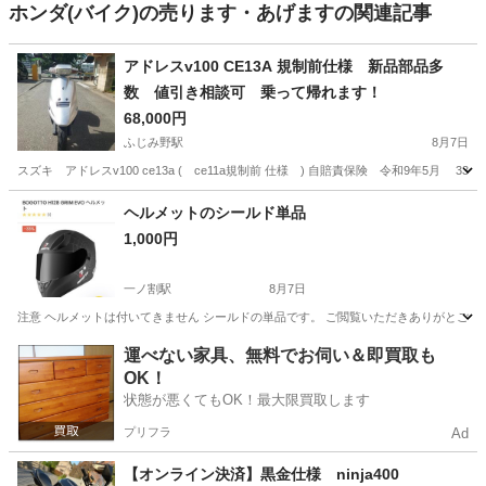
ホンダ(バイク)の売ります・あげますの関連記事
アドレスv100 CE13A 規制前仕様 新品部品多
数 値引き相談可 乗って帰れます！
68,000円
ふじみ野駅
8月7日
スズキ アドレスv100 ce13a (⁠ ce11a規制前 仕様 ) 自賠責保険 令和9年5月
埼玉
富士見市
ふじみ野駅
スズキ
新品
ヘルメットのシールド単品
1,000円
一ノ割駅
8月7日
注意 ヘルメットは付いてきません シールドの単品です。 ご閲覧いただきありがとございま
埼玉
春日部市
一ノ割駅
その他
運べない家具、無料でお伺い＆即買取も
OK！
状態が悪くてもOK！最大限買取します
プリフラ
Ad
【オンライン決済】黒金仕様 ninja400