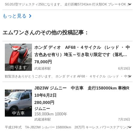
SG20J型マジェスティ250になります。 走行距離57241km 灯火類OK ブレーキOK
埼玉
児玉郡
本庄駅
ヤマハ
もっと見る
エムワン
さんのその他の投稿記事：
ホンダ ディオ AF68・４サイクル （レッド ・ 中
古色あせ有り）埼玉～引き取り限定です（落札者
様手配の陸送可）
78,000円
売ります
武蔵浦和駅
6月19日
観覧頂きありがとうございます、 ホンダ ディオ AF68・ ４サイクル（レッド ・ 
埼玉
さいたま市
武蔵浦和駅
ホンダ
JB23W ジムニー 中古車 走行158000km 車検R
10年6月2日
280,000円
ジムニー
中古車
158,000km 1000年
武蔵浦和駅
7月19日
平成13年式 TA-JB23W シルバー 158000km 28万円 キーレス パワーステア