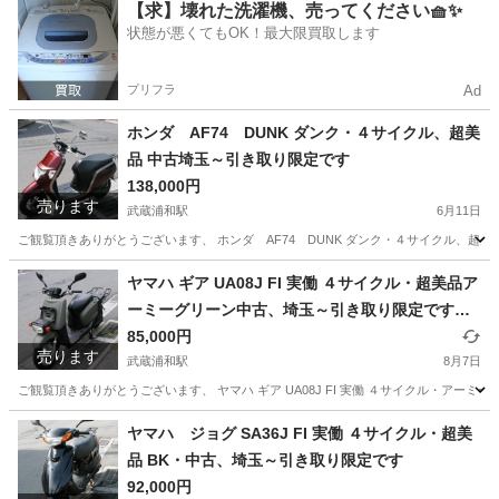
埼玉
さいたま市
武蔵浦和駅
ジムニー
【求】壊れた洗濯機、売ってください🧺✨
状態が悪くてもOK！最大限買取します
プリフラ
Ad
ホンダ AF74 DUNK ダンク・４サイクル、超美
品 中古埼玉～引き取り限定です
138,000円
売ります
武蔵浦和駅
6月11日
ご観覧頂きありがとうございます、 ホンダ AF74 DUNK ダンク・４サイクル、超
埼玉
さいたま市
武蔵浦和駅
ホンダ
ダンク
ヤマハ ギア UA08J FI 実働 ４サイクル・超美品ア
ーミーグリーン中古、埼玉～引き取り限定です
（落札者様手配の陸送可）
85,000円
売ります
武蔵浦和駅
8月7日
ご観覧頂きありがとうございます、 ヤマハ ギア UA08J FI 実働 ４サイクル・アー
埼玉
さいたま市
武蔵浦和駅
ヤマハ
GEAR
ヤマハ ジョグ SA36J FI 実働 ４サイクル・超美
品 BK・中古、埼玉～引き取り限定です
92,000円