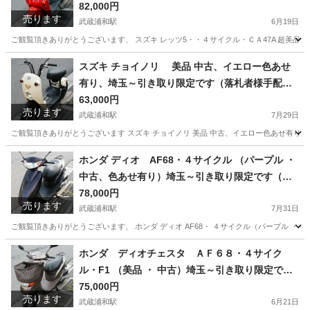
様手配の陸送可）
82,000円
売ります
武蔵浦和駅
6月19日
ご観覧頂きありがとうございます、 スズキ レッツ5・・４サイクル・ＣＡ47A 超美品
埼玉
さいたま市
武蔵浦和駅
スズキ
レッツ
スズキ チョイノリ 美品 中古、イエロー色あせ
有り、埼玉～引き取り限定です（落札者様手配の
陸送可）
63,000円
売ります
武蔵浦和駅
7月29日
ご観覧頂きありがとうございます スズキ チョイノリ 美品 中古、イエロー色あせ有り、
埼玉
さいたま市
武蔵浦和駅
スズキ
チョイノリ
ホンダ ディオ AF68・４サイクル （パープル ・
中古、色あせ有り）埼玉～引き取り限定です（落
札者様手配の陸送可）
78,000円
売ります
武蔵浦和駅
7月31日
ご観覧頂きありがとうございます、 ホンダ ディオ AF68・ ４サイクル（パープル ・
埼玉
さいたま市
武蔵浦和駅
ホンダ
現状
ホンダ ディオチェスタ ＡＦ６８・４サイク
ル・F1 （美品 ・ 中古）埼玉～引き取り限定です
（落札者様手配の陸送可）
75,000円
売ります
武蔵浦和駅
6月21日