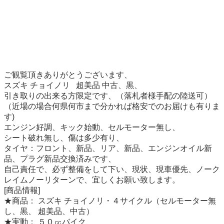
ご観覧頂きありがとうございます、

スズキ チョイノリ   超美品 中古、黒、

引き取りの出来る方限定です、（落札者様手配の陸送可）

（近場の場合何県何市まで分かれば格安でのお届けも有りま
す)

エンジン好調、キック始動、セルモーター無し、

シート破れ無し、傷は多少有り、

タイヤ：フロント、新品、リア、新品、エンジンオイル新
品、プラグ新品交換済みです、

自己責任で、必ず整備をして下い、現状、現車優先、ノーク
レイムノーリターンで、宜しくお願い致します。

[商品情報]

★商品： スズキ チョイノリ・４サイクル（セルモーター無
し、黒、 超美品、中古）

★実動： ５０㏄バイク
