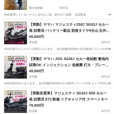
東久留米駅
8月7日
現在使用しているバイクに合わない為、使わずに放置。 ほぼ新品
埼玉
新座市
東久留米駅
その他
新品
【実動】ヤマハ マジェスティ250C SG03J セル一
発 試乗済 バッテリー新品 前後タイヤ9分山 社外マ
フラー 鍵共通
49,800円
本庄駅
8月7日
SG03J型マジェスティ250Cになります。 走行距離36563km 灯火類OK ブレーキO
埼玉
児玉郡
本庄駅
ヤマハ
【実動】ヤマハ JOG SA36J セル一発始動 敷地内
試乗OK インジェクション 低燃費 灯火・ブレーキ
正常
49,800円
本庄駅
8月7日
SA36J型JOGになります。 走行距離19644km 灯火類OK ブレーキOK タイヤF
埼玉
児玉郡
本庄駅
ヤマハ
【実動良質車】マジェスティ SG20J 4D9 セル一
発 試乗済 ETC装備 リアキャリア付 スマートキー
79,800円
本庄駅
8月7日