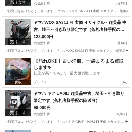
売ります
武蔵浦和駅
6月19日
ご観覧頂きありがとうございます、 ヤマハ ジョグ SA36J FI 実働 ４サイクル・超
埼玉
さいたま市
武蔵浦和駅
ヤマハ
ヤマハVOX SA31J FI 実働 ４サイクル・超美品 中
古、埼玉～引き取り限定です（落札者様手配の陸
送可）
128,000円
売ります
武蔵浦和駅
6月14日
ご観覧頂きありがとうございます、 ヤマハVOX SA31J FI 実働 ４サイクル・超美
埼玉
さいたま市
武蔵浦和駅
ヤマハ
VOX
【汚れOK‼️】古い洋服、一袋まるまる買取
します✨
状態が悪くてもOK！最大限買取します
プリフラ
Ad
ヤマハ ギア UA08J 超美品中古、埼玉～引き取り
限定です（落札者様手配の陸送可）
98,000円
売ります
武蔵浦和駅
8月6日
ご観覧頂きありがとうございます、 ヤマハ ギア GEAR UA08J FI 実働 ４サイ
埼玉
さいたま市
武蔵浦和駅
ヤマハ
GEAR