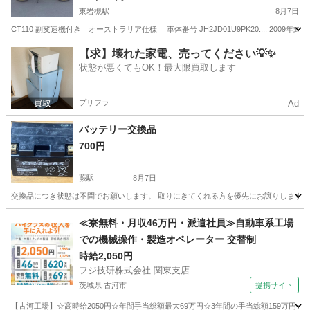
東岩槻駅
8月7日
CT110 副変速機付き オーストラリア仕様 車体番号 JH2JD01U9PK20.... 2
埼玉
さいたま市
東岩槻駅
ホンダ
【求】壊れた家電、売ってください💡✨
状態が悪くてもOK！最大限買取します
プリフラ
Ad
バッテリー交換品
700円
蕨駅
8月7日
交換品につき状態は不問でお願いします。 取りにきてくれる方を優先にお譲りします。
埼玉
川口市
蕨駅
その他
≪寮無料・月収46万円・派遣社員≫自動車系工場
での機械操作・製造オペレーター 交替制
時給2,050円
フジ技研株式会社 関東支店
茨城県 古河市
提携サイト
【古河工場】☆高時給2050円☆年間手当総額最大69万円☆3年間の手当総額159万円☆