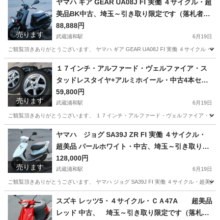
ヤマハ ギア GEAR UA08J FI 実働 ４サイクル・超
美品BK中古、埼玉～引き取り限定です（落札者様
手配の陸送可）
88,888円
売ります
武蔵浦和駅
6月19日
ご観覧頂きありがとうございます、 ヤマハ ギア GEAR UA08J FI 実働 ４サイク
埼玉
さいたま市
武蔵浦和駅
ヤマハ
新品
１７インチ・アルファード・ヴェルファイア・ス
タッドレスタイヤ+アルミホイール・中古4本セッ
ト225/60R17 中古セット（21年バリ山）
59,800円
売ります
武蔵浦和駅
6月19日
ご観覧頂きありがとうございます、 １７インチ・アルファード・ヴェルファイア・スタッドレスタイ
埼玉
さいたま市
武蔵浦和駅
タイヤ、ホイール
ヤマハ ジョグ SA39J ZR FI 実働 ４サイクル・
超美品 パールホワイト・中古、埼玉～引き取り限
アルミホイール
定です
128,000円
売ります
武蔵浦和駅
6月19日
ご観覧頂きありがとうございます、 ヤマハ ジョグ SA39J FI 実働 ４サイクル・超美
埼玉
さいたま市
武蔵浦和駅
ホンダ
ジョグ
スズキ レッツ5・４サイクル・ＣＡ47A 超美品
レッド 中古、 埼玉～引き取り限定です（落札者