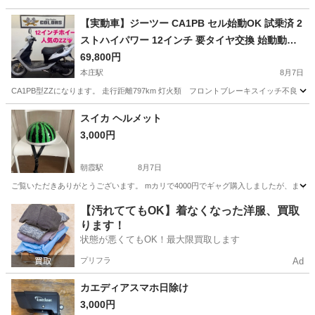
茨城
古河市
その他
【実動車】ジーツー CA1PB セル始動OK 試乗済 2
ストハイパワー 12インチ 要タイヤ交換 始動動画
有
69,800円
本庄駅
8月7日
CA1PB型ZZになります。 走行距離797km 灯火類 フロントブレーキスイッチ不良 他
埼玉
児玉郡
本庄駅
スズキ
12インチ
スイカ ヘルメット
3,000円
朝霞駅
8月7日
ご覧いただきありがとうございます。 mカリで4000円でギャグ購入しましたが、まっ
埼玉
朝霞市
朝霞駅
その他
【汚れててもOK】着なくなった洋服、買取
ります！
状態が悪くてもOK！最大限買取します
プリフラ
Ad
カエディアスマホ日除け
3,000円