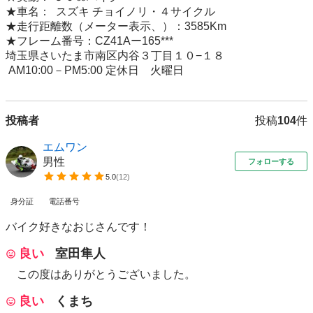
★車名：  スズキ チョイノリ・４サイクル

★走行距離数（メーター表示、）：3585Km

★フレーム番号：CZ41Aー165***

埼玉県さいたま市南区内谷３丁目１０−１８

 AM10:00－PM5:00 定休日　火曜日
投稿者
投稿
104
件
エムワン
男性
フォローする
5.0
(
12
)
身分証
電話番号
バイク好きなおじさんです！
良い
室田隼人
この度はありがとうございました。
良い
くまち