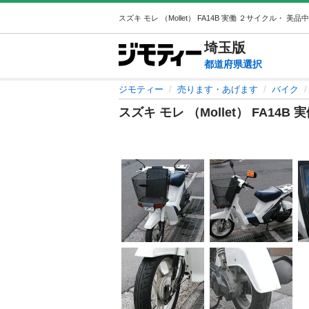
埼玉
版
都道府県選択
ジモティー
売ります・あげます
バイク
スズキ モレ （Mollet） FA14