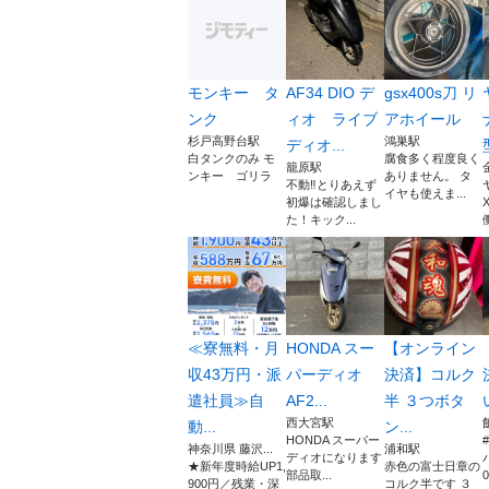
モンキー タ
AF34 DIO デ
gsx400s刀 リ
ンク
ィオ ライブ
アホイール
杉戸高野台駅
鴻巣駅
ディオ...
白タンクのみ モ
腐食多く程度良く
籠原駅
ンキー ゴリラ
ありません。 タ
不動‼️とりあえず
イヤも使えま...
初爆は確認しまし
た！キック...
働
≪寮無料・月
HONDA スー
【オンライン
収43万円・派
パーディオ
決済】コルク
遣社員≫自
AF2...
半 ３つボタ
西大宮駅
動...
ン...
HONDA スーパー
神奈川県 藤沢...
浦和駅
ディオになります
★新年度時給UP1,
赤色の富士日章の
部品取...
0
900円／残業・深
コルク半です ３