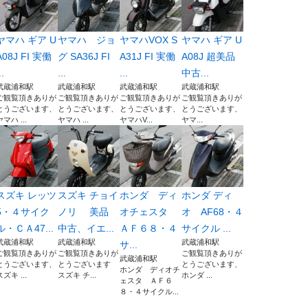
ヤマハ ギア U
ヤマハ ジョ
ヤマハVOX S
ヤマハ ギア U
A08J FI 実働
グ SA36J FI
A31J FI 実働
A08J 超美品
..
...
...
中古...
武蔵浦和駅
武蔵浦和駅
武蔵浦和駅
武蔵浦和駅
ご観覧頂きありが
ご観覧頂きありが
ご観覧頂きありが
ご観覧頂きありが
とうございます、
とうございます、
とうございます、
とうございます、
ヤマハ ...
ヤマハ ...
ヤマハV...
ヤマ...
スズキ レッツ
スズキ チョイ
ホンダ ディ
ホンダ ディ
5・４サイク
ノリ 美品
オチェスタ
オ AF68・４
ル・ＣＡ47...
中古、イエ...
ＡＦ６８・４
サイクル ...
武蔵浦和駅
武蔵浦和駅
武蔵浦和駅
サ...
ご観覧頂きありが
ご観覧頂きありが
ご観覧頂きありが
武蔵浦和駅
とうございます、
とうございます
とうございます、
ホンダ ディオチ
スズキ ...
スズキ チ...
ホンダ ...
ェスタ ＡＦ６
８・４サイクル...