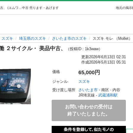
スズキ モレ （Mollet） FA14B 実働 ２サイクル・ 美品中古、 (エムワン) 武蔵浦和のスズキの中古あげます・譲ります｜ジモティーで不用品の処分
中古
売ります・あげます
地元の掲示
スズキ
埼玉県のスズキ
さいたま市のスズキ
スズキ モレ （Mollet
B 実働 ２サイクル・ 美品中古、
（投稿ID : 1k3waw）
更新
2026年6月13日 02:31
作成
2026年5月13日 05:31
価格
65,000円
ジャンル
スズキ
受け渡し場所
さいたま市
 - 南区
 - 内谷
JR埼京線 - 
武蔵浦和駅
お問い合わせの受付は
終了いたしました。