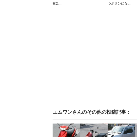
夜2,...
つボタンにな...
エムワン
さんのその他の投稿記事：