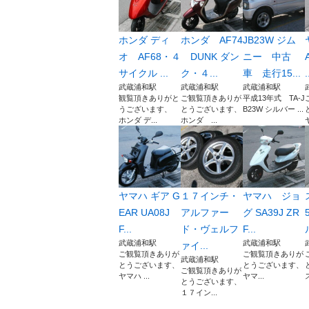
ホンダ ディ
ホンダ AF74
JB23W ジム
オ AF68・４
DUNK ダン
ニー 中古
サイクル ...
ク・４...
車 走行15...
.
武蔵浦和駅
武蔵浦和駅
武蔵浦和駅
観覧頂きありがと
ご観覧頂きありが
平成13年式 TA-J
うございます、
とうございます、
B23W シルバー ...
ホンダ デ...
ホンダ ...
ヤマハ ギア G
１７インチ・
ヤマハ ジョ
EAR UA08J
アルファー
グ SA39J ZR
F...
ド・ヴェルフ
F...
武蔵浦和駅
武蔵浦和駅
ァイ...
ご観覧頂きありが
ご観覧頂きありが
武蔵浦和駅
とうございます、
とうございます、
ご観覧頂きありが
ヤマハ ...
ヤマ...
とうございます、
１７イン...