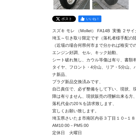
ポスト
いいね！
スズキ モレ （Mollet） FA14B  実働 ２サ
埼玉～引き取り限定です（落札者様手配の陸送
（近場の場合何県何市まで分かれば格安でのお
エンジン好調、セル、キック始動、

シート破れ無し、カウル等傷は有り、書類有り
タイヤ、フロント・4分山、リア・5分山、
ナ新品、

プラグ新品交換済みです、

自己責任で、必ず整備をして下い、現状、
障は有りません、現状販売の理解出来る方
落札代金の20％を請求致します、

宜しくお願い致します。

埼玉県さいたま市南区内谷３丁目１０−１８

AM10:00－PM5:00
