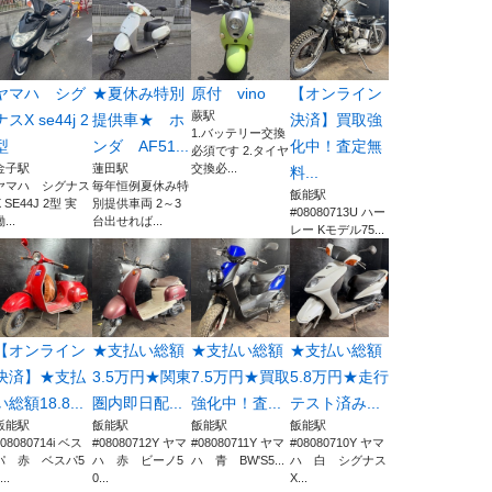
ヤマハ シグ
★夏休み特別
原付 vino
【オンライン
蕨駅
ナスX se44j 2
提供車★ ホ
決済】買取強
1.バッテリー交換
型
ンダ AF51...
化中！査定無
必須です 2.タイヤ
金子駅
蓮田駅
交換必...
料...
ヤマハ シグナス
毎年恒例夏休み特
飯能駅
X SE44J 2型 実
別提供車両 2～3
#08080713U ハー
...
台出せれば...
レー Kモデル75...
【オンライン
★支払い総額
★支払い総額
★支払い総額
決済】★支払
3.5万円★関東
7.5万円★買取
5.8万円★走行
い総額18.8...
圏内即日配...
強化中！査...
テスト済み...
飯能駅
飯能駅
飯能駅
飯能駅
#08080714i ベス
#08080712Y ヤマ
#08080711Y ヤマ
#08080710Y ヤマ
パ 赤 ベスパ5
ハ 赤 ビーノ5
ハ 青 BW'S5...
ハ 白 シグナス
...
0...
X...