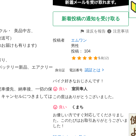
新着投稿の通知を受け取る
イクル・  美品中古、

違反を報告
注意事項
可）

投稿者
エムワン
届けも有ります)

男性
投稿： 
104
5.0
(
12
)
、

バッテリー新品、エアクリー
認証とは
身分証
電話番号
バイク好きなおじさんです！
現車優先、納車後、一切の保
良い
室田隼人
、キャンセルにつきましては
この度はありがとうございました。
良い
くまち
お優しい方ですぐ対応してくださりまし
た。このたびはお取引ありがとうございま
した！