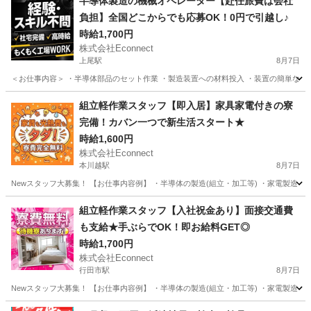
半導体製造の機械オペレーター【赴任旅費は会社
負担】全国どこからでも応募OK！0円で引越し♪
時給1,700円
株式会社Econnect
上尾駅
8月7日
＜お仕事内容＞ ・半導体部品のセット作業 ・製造装置への材料投入 ・装置の簡単な操作
埼玉
上尾市
上尾駅
工場
スタッフ
組立軽作業スタッフ【即入居】家具家電付きの寮
完備！カバン一つで新生活スタート★
時給1,600円
株式会社Econnect
本川越駅
8月7日
Newスタッフ大募集！ 【お仕事内容例】 ・半導体の製造(組立・加工等) ・家電製造 ・機
埼玉
川越市
本川越駅
工場
スタッフ
組立軽作業スタッフ【入社祝金あり】面接交通費
も支給★手ぶらでOK！即お給料GET◎
時給1,700円
株式会社Econnect
行田市駅
8月7日
Newスタッフ大募集！ 【お仕事内容例】 ・半導体の製造(組立・加工等) ・家電製造 ・機
埼玉
行田市
行田市駅
工場
スタッフ