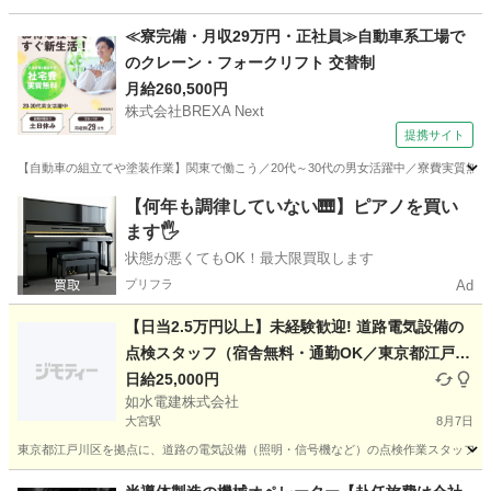
埼玉
所沢市
軽作業
助手
≪寮完備・月収29万円・正社員≫自動車系工場で
のクレーン・フォークリフト 交替制
月給260,500円
株式会社BREXA Next
提携サイト
【自動車の組立てや塗装作業】関東で働こう／20代～30代の男女活躍中／寮費実質無料
埼玉
その他
【何年も調律していない🎹】ピアノを買い
ます🖐️
状態が悪くてもOK！最大限買取します
プリフラ
Ad
【日当2.5万円以上】未経験歓迎! 道路電気設備の
点検スタッフ（宿舎無料・通勤OK／東京都江戸川
区拠点・1名募集）
日給25,000円
如水電建株式会社
大宮駅
8月7日
東京都江戸川区を拠点に、道路の電気設備（照明・信号機など）の点検作業スタッフを1
埼玉
川口市
大宮駅
その他
スタッフ