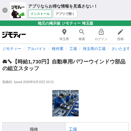
アプリならお得な情報を見逃さない！
インストール
アプリで開く
地元の掲示板 ジモティー 埼玉版
埼玉県
検索
ログイン
投稿
ジモティー
アルバイト
軽作業
工場
埼玉県の工場
さいたま市
🚘🔧【時給1,730円】自動車用パワーウインドウ部品
の組立スタッフ
投稿ID: 1pusit
2026年6月15日 03:21
職種
工場