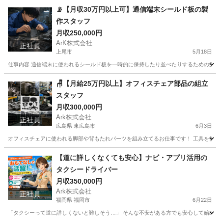
📡【月収30万円以上可】通信端末シールド板の製
作スタッフ
月収250,000円
ArK株式会社
正社員
上尾市
5月18日
仕事内容 通信端末に使われるシールド板を一時的に保持したり並べたりするための受け台
埼玉
上尾市
工場
🪑【月給25万円以上】オフィスチェア部品の組立
スタッフ
月収300,000円
Ark株式会社
正社員
広島県 東広島市
6月3日
オフィスチェアに使われる脚部や背もたれパーツを組み立てるお仕事です！ 工具を使った
広島
東広島市
工場
社会保険
【道に詳しくなくても安心】ナビ・アプリ活用の
タクシードライバー
月収350,000円
Ark株式会社
正社員
福岡県 福岡市
6月22日
「タクシーって道に詳しくないと難しそう…」 そんな不安がある方でも安心して始められ