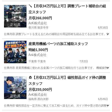
福岡
福岡市
ドライバー
未経験
🪛【月収34万円以上可】調整プレート補助台の組
立スタッフ
月収266,000円
ArK株式会社
正社員
香川県 観音寺市
6月16日
仕事内容 調整プレートを支えるための補助台や周辺部材を組み立てるお仕事です。 設備
香川
観音寺市
工場
社会保険
産業用機械パーツの加工補助スタッフ
時給1,500円
Ark株式会社
アルバイト
千葉県 千葉市
7月2日
仕事内容 産業用機械に使われる金属パーツの加工補助を行うお仕事です。 機械操作はボ
千葉
千葉市
工場
スタッフ
🧲【月収31万円以上可】磁性部品ガイド枠の調整
スタッフ
月収255,000円
ArK株式会社
正社員
福島県 西白河郡
5月25日
仕事内容 磁性部品を一定方向に整えて次工程へ送るため、ガイド枠や受け部の調整を行う