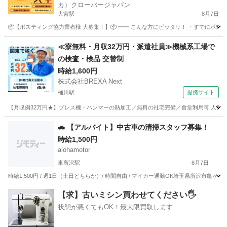
カ）クローバージャパン
大宮駅
8月7日
📦【ポスティング協力業者様 大募集！】📦 ━━ こんな方にピッタリ！ ・すでにポステ
埼玉
さいたま市
大宮駅
軽作業
業務委託
≪寮無料・月収32万円・派遣社員≫機械系工場で
の検査・検品 交替制
時給1,600円
株式会社BREXA Next
桶川駅
提携サイト
【月収例32万円★】プレス機・ハンマーの熱加工／無料の社宅完備／食堂利用可 人気の
埼玉
桶川市
桶川駅
その他
​🚗 【アルバイト】中古車の清掃スタッフ募集！
時給1,500円
alohamotor
東所沢駅
8月7日
時給1,500円 / 週1日（土日どちらか）/ 時間自由 / マイカー通勤OK ​埼玉県所沢市亀
埼玉
所沢市
東所沢駅
清掃
スタッフ
【求】古いミシン買わせてください🖐️
状態が悪くてもOK！最大限買取します