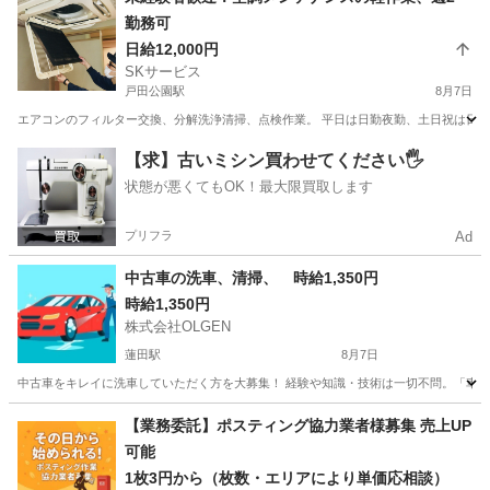
勤務可
日給12,000円
SKサービス
戸田公園駅
8月7日
エアコンのフィルター交換、分解洗浄清掃、点検作業。 平日は日勤夜勤、土日祝は日勤がメインに
埼玉
戸田市
戸田公園駅
清掃
少人数
【求】古いミシン買わせてください🖐️
状態が悪くてもOK！最大限買取します
プリフラ
Ad
中古車の洗車、清掃、 時給1,350円
時給1,350円
株式会社OLGEN
蓮田駅
8月7日
中古車をキレイに洗車していただく方を大募集！ 経験や知識・技術は一切不問。「車に詳
埼玉
さいたま市
蓮田駅
清掃
洗車
【業務委託】ポスティング協力業者様募集 売上UP
可能
1枚3円から（枚数・エリアにより単価応相談）