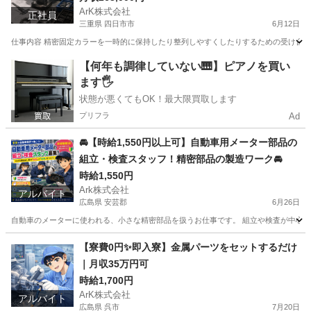
ArK株式会社
正社員
三重県 四日市市
6月12日
仕事内容 精密固定カラーを一時的に保持したり整列しやすくしたりするための受け台や補
三重
四日市市
工場
社会保険
【何年も調律していない🎹】ピアノを買い
ます🖐️
状態が悪くてもOK！最大限買取します
プリフラ
Ad
🚘【時給1,550円以上可】自動車用メーター部品の
組立・検査スタッフ！精密部品の製造ワーク🚘
時給1,550円
Ark株式会社
アルバイト
広島県 安芸郡
6月26日
自動車のメーターに使われる、小さな精密部品を扱うお仕事です。 組立や検査が中心なので、
広島
安芸郡
工場
自動車
【寮費0円✨即入寮】金属パーツをセットするだけ
｜月収35万円可
時給1,700円
ArK株式会社
アルバイト
広島県 呉市
7月20日