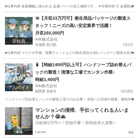
■仕事内容 産業機械に使われる 金属パーツの加工補助です。 ▼作業内容 ① 金属部品を
広島
呉市
工場
無料
🧼【月収33万円可】衛生用品パッケージの製造ス
タッフ！ニーズの高い安定業界で活躍！
月収260,000円
ArK株式会社
正社員
宮城県 黒川郡
7月2日
■仕事内容 マスクや手袋、除菌ウェットなどの衛生用品を包むパッケージ製造を担当しま
宮城
黒川郡
工場
パッケージ
🧴【時給1400円以上可】ハンドソープ詰め替えパ
ックの製造！清潔な工場でカンタン作業♪
時給1,400円
Ark株式会社
アルバイト
福岡県 筑後市
5月18日
ハンドソープ詰め替えパックの製造工場でのお仕事！ 容器への充填や検査、梱包作業にチ
福岡
筑後市
工場
時給
マンションの清掃、手伝ってくれる人いま
せんか？😭🙏
日給例1万円〜 / 登録不要！高時給求人多数✨
Lacotto
Ad