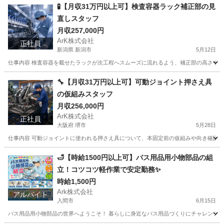
福島
西白河郡
工場
社会保険
🧪【月収31万円以上可】検査容器ラック補正部の見
直しスタッフ
月収257,000円
ArK株式会社
正社員
新潟県 新潟市
5月12日
仕事内容 検査容器を載せたラックが次工程へスムーズに流れるよう、補正部の高さや停止
新潟
新潟市
工場
社会保険
🔧【月収31万円以上可】可動ジョイント押さえ具
の仮組みスタッフ
月収256,000円
ArK株式会社
正社員
大阪府 堺市
5月28日
仕事内容 可動ジョイントに使われる押さえ具について、本固定前の仮組みや向き確認を行
大阪
堺市
工場
社会保険
🛁【時給1500円以上可】バス用品用小物部品の組
立！コツコツ軽作業で安定勤務✨
時給1,500円
Ark株式会社
アルバイト
入間市
6月15日
バス用品用小物部品の世界へようこそ！ 暮らしに身近なバス用品づくりにチャレンジしよう。