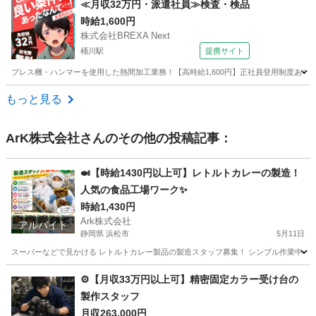
≪月収32万円・派遣社員≫検査・検品
時給1,600円
株式会社BREXA Next
桶川駅
提携サイト
プレス機・ハンマーを使用した熱間加工業務！【高時給1,600円】正社員登用制度あり！
埼玉
桶川市
桶川駅
その他
もっと見る
ArK株式会社
さんのその他の投稿記事：
🍛【時給1430円以上可】レトルトカレーの製造！
人気の食品工場ワーク✨
時給1,430円
Ark株式会社
アルバイト
静岡県 浜松市
5月11日
スーパーなどで見かける レトルトカレー製品の製造スタッフ募集！ シンプル作業中心な
静岡
浜松市
工場
時給
⚙️【月収33万円以上可】精密固定カラー受け台の
製作スタッフ
月収263,000円