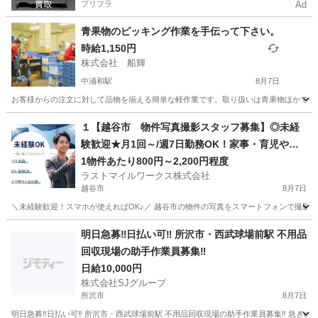
プリフラ
Ad
青果物のピッキング作業を手伝って下さい。
時給1,150円
株式会社 船輝
中浦和駅
8月7日
お客様からの注文に対して品物を揃える簡単な軽作業です。取り扱いは青果物ほかです。 
埼玉
さいたま市
中浦和駅
仕分け
１【越谷市 物件写真撮影スタッフ募集】◎未経
験歓迎★月1回～/週7日勤務OK！家事・育児や本
業との両立も、がっつり勤務も大歓迎／自由に選
1物件あたり800円～2,200円程度
ラストマイルワークス株式会社
べる働き方／直行直帰可能
越谷市
8月7日
＼未経験歓迎！スマホが使えればOK♪／ 越谷市の物件の写真をスマートフォンで撮影す
埼玉
越谷市
軽作業
スタッフ
明日急募‼️日払い可‼️ 所沢市・西武球場前駅 不用品
回収現場の助手作業員募集‼️
日給10,000円
株式会社SJグループ
所沢市
8月7日
明日急募‼️日払い可‼️ 所沢市・西武球場前駅 不用品回収現場の助手作業員募集‼️ 急ぎの募集な