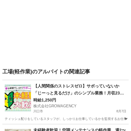
工場(軽作業)のアルバイトの関連記事
【人間関係のストレスゼロ】サボっていないか
「じーっと見るだけ」のシンプル業務！月収23万
円可のレア求人★
時給1,250円
株式会社GROWAGENCY
川口市
8月7日
ティッシュ配りをしているスタッフが、しっかりお仕事しているかを監視するお仕事！ カンタ
埼玉
川口市
その他
レア
未経験者歓迎！空調メンテナンスの軽作業、週2〜