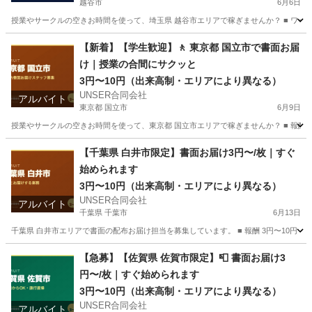
越谷市
6月6日
授業やサークルの空きお時間を使って、埼玉県 越谷市エリアで稼ぎませんか？ ■ ワー
埼玉
越谷市
ポスティング
合同会社
【新着】【学生歓迎】🚶 東京都 国立市で書面お届
け｜授業の合間にサクッと
3円〜10円（出来高制・エリアにより異なる）
UNSER合同会社
アルバイト
東京都 国立市
6月9日
授業やサークルの空きお時間を使って、東京都 国立市エリアで稼ぎませんか？ ■ 報酬 3
東京
国立市
ポスティング
合同会社
【千葉県 白井市限定】書面お届け3円〜/枚｜すぐ
始められます
3円〜10円（出来高制・エリアにより異なる）
UNSER合同会社
アルバイト
千葉県 千葉市
6月13日
千葉県 白井市エリアで書面の配布お届け担当を募集しています。 ■ 報酬 3円〜10円（
千葉
千葉市
ポスティング
合同会社
【急募】【佐賀県 佐賀市限定】📮 書面お届け3
円〜/枚｜すぐ始められます
3円〜10円（出来高制・エリアにより異なる）
UNSER合同会社
アルバイト