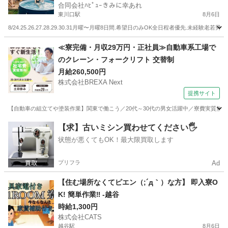
合同会社ﾊﾋﾟｭｰきみに幸あれ
方の火起こし火消し見守りお手伝い(場内案内.BB
東川口駅
8月6日
Q準備.ﾃﾝﾄｻｳﾅ準備.後片付け.設置撤収なしの為、簡
8/24.25.26.27.28.29.30.31月曜〜月曜8日間.希望日のみOK全日程者優先.未経験
単準備片付け)ｽﾎﾟｯﾄ勤務可.免許不要.免許&車あり
尚可.年齢制限なし
埼玉
川口市
東川口駅
軽作業
サウナ
≪寮完備・月収29万円・正社員≫自動車系工場で
のクレーン・フォークリフト 交替制
月給260,500円
株式会社BREXA Next
提携サイト
【自動車の組立てや塗装作業】関東で働こう／20代～30代の男女活躍中／寮費実質無料
埼玉
その他
【求】古いミシン買わせてください🖐️
状態が悪くてもOK！最大限買取します
プリフラ
Ad
【住む場所なくてピエン（;´д｀）な方】 即入寮O
K! 簡単作業‼ -越谷
時給1,300円
株式会社CATS
越谷駅
8月6日