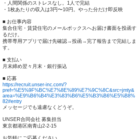
・人間関係のストレスなし。1人で完結

・1枚あたりの収入は3円〜10円。やった分だけ即反映

■ お仕事内容

集合住宅・賃貸住宅のメールボックスへお届け書面を投函す
るだけ。

携帯専用アプリで届け先確認→投函→完了報告まで完結しま
す。

■ 支払い

月末締め翌々月末・銀行振込

https://recruit.unser-inc.com/?
pref=%E5%9F%BC%E7%8E%89%E7%9C%8C&src=jmty&
area=%E9%B6%B4%E3%83%B6%E5%B3%B6%E5%B8%
82#entry
メッセージでも遠慮なくどうぞ。

UNSER合同会社 募集担当

東京都港区南青山2-2-15

お気軽にご応募ください。
