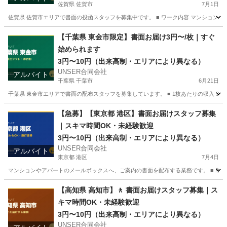
佐賀県 佐賀市
7月1日
佐賀県 佐賀市エリアで書面の投函スタッフを募集中です。 ■ ワーク内容 マンション・
佐賀
佐賀市
ポスティング
スタッフ
【千葉県 東金市限定】書面お届け3円〜/枚｜すぐ
始められます
3円〜10円（出来高制・エリアにより異なる）
UNSER合同会社
アルバイト
千葉県 千葉市
6月21日
千葉県 東金市エリアで書面の配布スタッフを募集しています。 ■ 1枚あたりの収入 3円
千葉
千葉市
ポスティング
スタッフ
【急募】【東京都 港区】書面お届けスタッフ募集
｜スキマ時間OK・未経験歓迎
3円〜10円（出来高制・エリアにより異なる）
UNSER合同会社
アルバイト
東京都 港区
7月4日
マンションやアパートのメールボックスへ、ご案内の書面を配布する業務です。 ■ 単価 3
東京
港区
ポスティング
スタッフ
【高知県 高知市】🚶 書面お届けスタッフ募集｜ス
キマ時間OK・未経験歓迎
3円〜10円（出来高制・エリアにより異なる）
UNSER合同会社