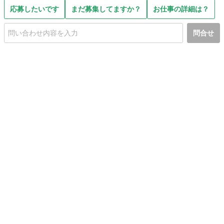
応募したいです
まだ募集してますか？
お仕事の詳細は？
問合せ
初めての方へ
利用規約
プライバシーポリシー
プライバシー・ステートメント
健全化に資する運用方針
お問い合わせ
運営会社
サイトマップ
ご利用ガイド
フリーワードで探す
PC版で表示
都道府県選択
特定商取引法の表示
利用者情報の外部送信について
© 2011-
2026
Jmty, Inc.