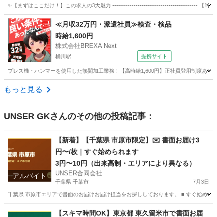
✨【まずはここだけ！】この求人の3大魅力 -------------------------------------
埼玉
吉川市
軽作業
スタッフ
≪月収32万円・派遣社員≫検査・検品
時給1,600円
株式会社BREXA Next
桶川駅
提携サイト
プレス機・ハンマーを使用した熱間加工業務！【高時給1,600円】正社員登用制度あり！
埼玉
桶川市
桶川駅
その他
もっと見る
UNSER GK
さんのその他の投稿記事：
【新着】【千葉県 市原市限定】✉️ 書面お届け3
円〜/枚｜すぐ始められます
3円〜10円（出来高制・エリアにより異なる）
UNSER合同会社
アルバイト
千葉県 千葉市
7月3日
千葉県 市原市エリアで書面のお届けお届け担当をお探ししております。 ■ すぐ始められ
千葉
千葉市
ポスティング
合同会社
【スキマ時間OK】東京都 東久留米市で書面お届