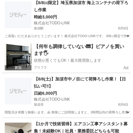
埼玉
上尾市
上尾駅
仕分け
雑草
【8/8㈯限定】埼玉県加須市 海上コンテナの荷下ろ
し作業
時給3,000円
株式会社TODO-LINK
加須駅
8月6日
ご高覧いただきありがとうございます！ 株式会社TODO-LINKです。 8/8㈯限定で作業終了後
埼玉
加須市
加須駅
軽作業
コンテナ
【何年も調律していない🎹】ピアノを買い
ます🖐️
状態が悪くてもOK！最大限買取します
プリフラ
Ad
【8/8(土)】加須市中ノ目にて荷降ろし作業！【日
払い可‼️】
日給6,000円
株式会社TODO-LINK
加須市
8月6日
閲覧頂き有難う御座います。🙇 簡単にご説明致しますと、2時間以内の荷降ろし作業のお
埼玉
加須市
軽作業
給料
【1か月で技術習得】エアコン工事アシスタント募
集！未経験OK｜社員・業務委託どちらも可能