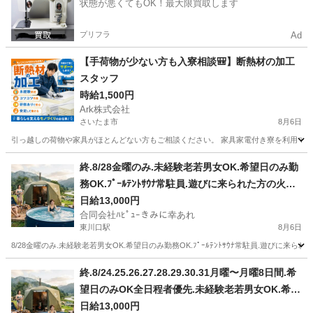
状態が悪くてもOK！最大限買取します
プリフラ
Ad
【手荷物が少ない方も入寮相談🎒】断熱材の加工
スタッフ
時給1,500円
Ark株式会社
さいたま市
8月6日
引っ越しの荷物や家具がほとんどない方もご相談ください。 家具家電付き寮を利用できる場
埼玉
さいたま市
工場
スタッフ
終.8/28金曜のみ.未経験老若男女OK.希望日のみ勤
務OK.ﾌﾟｰﾙﾃﾝﾄｻｳﾅ常駐員.遊びに来られた方の火起
こし火消し見守りお手伝い(場内案内.BBQ準備.ﾃﾝﾄ
日給13,000円
合同会社ﾊﾋﾟｭｰきみに幸あれ
ｻｳﾅ準備.後片付け.設置撤収なしの為、簡単準備片
東川口駅
8月6日
付け)ｽﾎﾟｯﾄ勤務可.免許不要.免許&車あり尚可.年齢
8/28金曜のみ.未経験老若男女OK.希望日のみ勤務OK.ﾌﾟｰﾙﾃﾝﾄｻｳﾅ常駐員.遊びに来ら
制限なし
埼玉
川口市
東川口駅
軽作業
サウナ
終.8/24.25.26.27.28.29.30.31月曜〜月曜8日間.希
望日のみOK全日程者優先.未経験老若男女OK.希望
日のみ勤務OK.ﾌﾟｰﾙﾃﾝﾄｻｳﾅ常駐員.遊びに来られた
日給13,000円