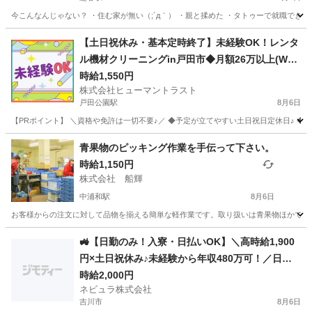
今こんなんじゃない？ ・住む家が無い（;´д｀） ・親と揉めた ・タトゥーで就職できな
埼玉
越谷市
越谷駅
仕分け
住み込み
【土日祝休み・基本定時終了】未経験OK！レンタ
ル機材クリーニングin戸田市◆月額26万以上(W2G
-0445_1)
時給1,550円
株式会社ヒューマントラスト
戸田公園駅
8月6日
【PRポイント】 ＼資格や免許は一切不要♪／ ◆予定が立てやすい土日祝日定休日♪ ◆
埼玉
戸田市
戸田公園駅
清掃
青果物のピッキング作業を手伝って下さい。
時給1,150円
株式会社 船輝
中浦和駅
8月6日
お客様からの注文に対して品物を揃える簡単な軽作業です。取り扱いは青果物ほかです。 
埼玉
さいたま市
中浦和駅
仕分け
🚜【日勤のみ！入寮・日払いOK】＼高時給1,900
円×土日祝休み♪未経験から年収480万可！／日払
いOK＆交通費別途支給の大手トラクター・エンジ
時給2,000円
ネビュラ株式会社
ン製造スタッフ［茨城県つくばみらい市］80907
吉川市
8月6日