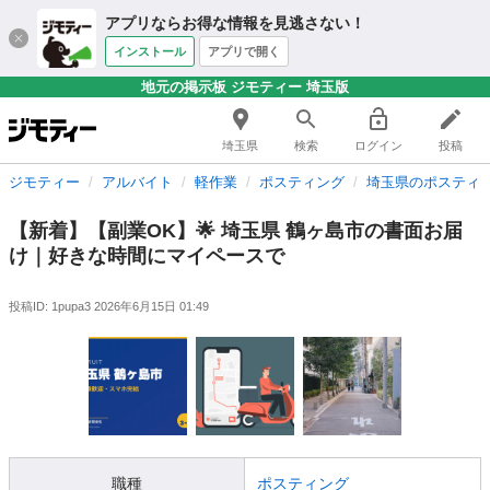
アプリならお得な情報を見逃さない！
インストール
アプリで開く
地元の掲示板 ジモティー 埼玉版
埼玉県
検索
ログイン
投稿
ジモティー
アルバイト
軽作業
ポスティング
埼玉県のポスティ
【新着】【副業OK】🌟 埼玉県 鶴ヶ島市の書面お届
け｜好きな時間にマイペースで
投稿ID: 1pupa3
2026年6月15日 01:49
職種
ポスティング