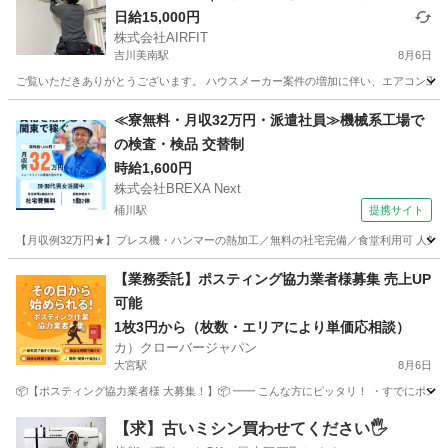
日給15,000円
株式会社AIRFIT
吉川美南駅
8月6日
ご覧いただきありがとうございます。 ハウスメーカー案件の増加に伴い、エアコン工事ス
埼玉
吉川市
吉川美南駅
その他
業務委託
≪寮無料・月収32万円・派遣社員≫機械系工場で
の検査・検品 交替制
時給1,600円
株式会社BREXA Next
桶川駅
提携サイト
【月収例32万円★】プレス機・ハンマーの熱加工／無料の社宅完備／食堂利用可 人気の
埼玉
桶川市
桶川駅
その他
【業務委託】ポスティング協力業者様募集 売上UP
可能
1枚3円から（枚数・エリアにより単価応相談）
カ）クローバージャパン
大宮駅
8月6日
📦【ポスティング協力業者様 大募集！】📦 ━━ こんな方にピッタリ！ ・すでにポステ
埼玉
さいたま市
大宮駅
軽作業
業務委託
【求】古いミシン買わせてください🖐️