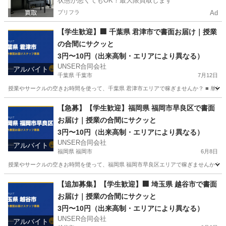
状態が悪くてもOK！最大限買取します
プリフラ
Ad
【学生歓迎】🏢 千葉県 君津市で書面お届け｜授業
の合間にサクッと
3円〜10円（出来高制・エリアにより異なる）
UNSER合同会社
アルバイト
千葉県 千葉市
7月12日
授業やサークルの空きお時間を使って、千葉県 君津市エリアで稼ぎませんか？ ■ 単価 3
千葉
千葉市
ポスティング
合同会社
【急募】【学生歓迎】福岡県 福岡市早良区で書面
お届け｜授業の合間にサクッと
3円〜10円（出来高制・エリアにより異なる）
UNSER合同会社
アルバイト
福岡県 福岡市
6月8日
授業やサークルの空きお時間を使って、福岡県 福岡市早良区エリアで稼ぎませんか？ ■ 
福岡
福岡市
ポスティング
合同会社
【追加募集】【学生歓迎】🏢 埼玉県 越谷市で書面
お届け｜授業の合間にサクッと
3円〜10円（出来高制・エリアにより異なる）
UNSER合同会社
アルバイト