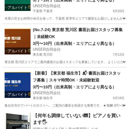
3円〜10円（出来高制・エリアにより異なる）
UNSER合同会社
アルバイト
千葉県 千葉市
6月20日
本業の空きお時間や休日を使って、千葉県 君津市エリアで書面をお届けしませんか？ ■
千葉
千葉市
ポスティング
マイペース
(No.7-24) 東京都 荒川区 書面お届けスタッフ募集
｜未経験OK
3円〜10円（出来高制・エリアにより異なる）
UNSER合同会社
アルバイト
東京都 荒川区
7月12日
東京都 荒川区エリアでご案内書面のお届けスタッフを募集しています。 よくいただくご質
東京
荒川区
ポスティング
スタッフ
【新着】【東京都 福生市】📬 書面お届けスタッ
フ募集｜スキマ時間OK・未経験歓迎
3円〜10円（出来高制・エリアにより異なる）
UNSER合同会社
アルバイト
東京都 福生市
6月24日
集合住宅やアパートのポストへ、ご案内の書面を投函する業務です。 ■ 報酬 3円〜10円
東京
福生市
ポスティング
スタッフ
【何年も調律していない🎹】ピアノを買い
ます🖐️