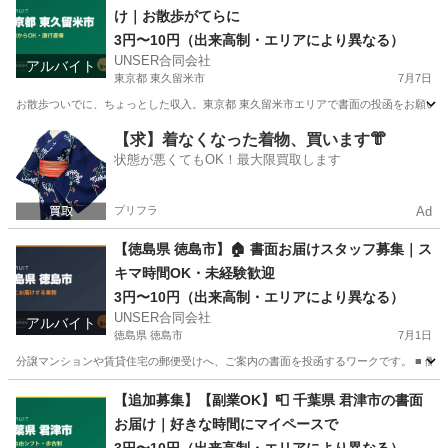
け｜お散歩がてらに
3円〜10円（出来高制・エリアにより異なる）
UNSER合同会社
アルバイト
東京都 東久留米市
7月7日
お散歩ついでに、ちょっとした収入。東京都 東久留米市エリアで書面の投函をお願いできる
東京
東久留米市
ポスティング
合同会社
【求】着なくなった着物、買います👘
状態が悪くてもOK！最大限買取します
プリフラ
Ad
【徳島県 徳島市】🏠 書面お届けスタッフ募集｜ス
キマ時間OK・未経験歓迎
3円〜10円（出来高制・エリアにより異なる）
UNSER合同会社
アルバイト
徳島県 徳島市
7月1日
分譲マンションや賃貸住宅の郵便受けへ、ご案内の書面を投函するワークです。 ■ 働き方
徳島
徳島市
ポスティング
スタッフ
【追加募集】【副業OK】📮 千葉県 君津市の書面
お届け｜好きな時間にマイペースで