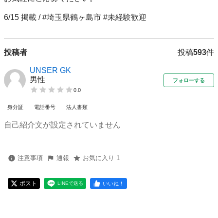
6/15 掲載 / #埼玉県鶴ヶ島市 #未経験歓迎
投稿者
投稿
593
件
UNSER GK
男性
フォローする
0.0
身分証
電話番号
法人書類
自己紹介文が設定されていません
注意事項
通報
お気に入り 1
ポスト
いいね！
LINEで送る