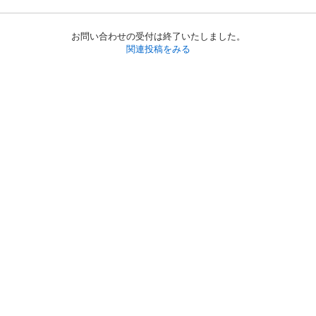
お問い合わせの受付は終了いたしました。
関連投稿をみる
初めての方へ
利用規約
プライバシーポリシー
プライバシー・ステートメント
健全化に資する運用方針
お問い合わせ
運営会社
サイトマップ
ご利用ガイド
フリーワードで探す
PC版で表示
都道府県選択
特定商取引法の表示
利用者情報の外部送信について
© 2011-
2026
Jmty, Inc.