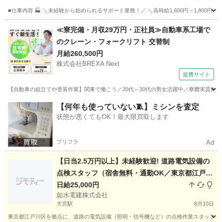
■仕事内容 🏭 ＼未経験から始められるサポート業務！／ ＼高時給1,600円～1,800
埼玉
羽生市
軽作業
スタッフ
≪寮完備・月収29万円・正社員≫自動車系工場で
のクレーン・フォークリフト 交替制
月給260,500円
株式会社BREXA Next
提携サイト
【自動車の組立てや塗装作業】関東で働こう／20代～30代の男女活躍中／寮費実質無料
埼玉
その他
【何年も使っていない🧵】ミシンを査定
状態が悪くてもOK！最大限買取します
プリフラ
Ad
【日当2.5万円以上】未経験歓迎! 道路電気設備の
点検スタッフ（宿舎無料・通勤OK／東京都江戸川
区拠点・1名募集）
日給25,000円
如水電建株式会社
大宮駅
8月10日
東京都江戸川区を拠点に、道路の電気設備（照明・信号機など）の点検作業スタッフを1