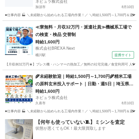
ネビュラ株式会社
加須市
8月10日
■仕事内容 🏭 ＼未経験から始められる工場内作業！／ ＼時給1,500円～1,700円＆
埼玉
加須市
軽作業
郵便番号
≪寮無料・月収32万円・派遣社員≫機械系工場で
の検査・検品 交替制
時給1,600円
株式会社BREXA Next
桶川駅
提携サイト
【月収例32万円★】プレス機・ハンマーの熱加工／無料の社宅完備／食堂利用可 人気の
埼玉
桶川市
桶川駅
その他
🌾未経験歓迎｜時給1,500円～1,700円🌾精米工場
の原料玄米投入サポート｜日勤・週5日｜埼玉県久
喜市【136751】
時給1,600円
ネビュラ株式会社
久喜市
8月10日
■仕事内容 🏭 ＼未経験から始められる工場内作業！／ ＼時給1,500円～1,700円＆
埼玉
久喜市
軽作業
郵便番号
【何年も使っていない🧵】ミシンを査定
状態が悪くてもOK！最大限買取します