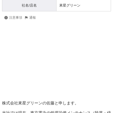
社名/店名
來星グリーン
注意事項
通報
株式会社來星グリーンの佐藤と申します。

当社では現在、東京電力の鉄塔設備メンテナンス（除草・伐