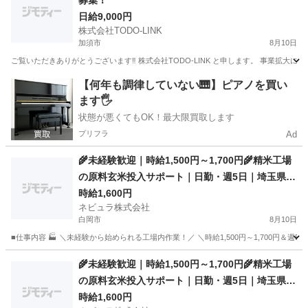
募集！
日給9,000円
株式会社TODO-LINK
加須市
8月10日
ご覧いただきありがとうございます‼︎ 株式会社TODO-LINK と申します。 事業拡大
埼玉
加須市
軽作業
コンテナ
【何年も調律していない🎹】ピアノを買い
ます🖐️
状態が悪くてもOK！最大限買取します
プリフラ
Ad
🌾未経験歓迎｜時給1,500円～1,700円🌾精米工場
の原料玄米投入サポート｜日勤・週5日｜埼玉県久
喜市【136751】
時給1,600円
ネビュラ株式会社
白岡市
8月10日
■仕事内容 🏭 ＼未経験から始められる工場内作業！／ ＼時給1,500円～1,700円＆
埼玉
白岡市
軽作業
郵便番号
🌾未経験歓迎｜時給1,500円～1,700円🌾精米工場
の原料玄米投入サポート｜日勤・週5日｜埼玉県久
喜市【136751】
時給1,600円