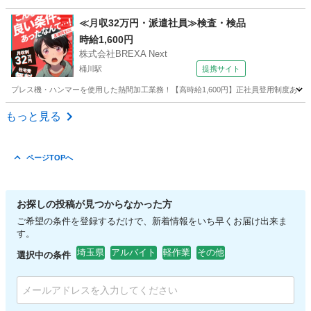
埼玉
さいたま市
工場
個室
≪月収32万円・派遣社員≫検査・検品
時給1,600円
株式会社BREXA Next
桶川駅
提携サイト
プレス機・ハンマーを使用した熱間加工業務！【高時給1,600円】正社員登用制度あり！
埼玉
桶川市
桶川駅
その他
もっと見る
ページTOPへ
お探しの投稿が見つからなかった方
ご希望の条件を登録するだけで、新着情報をいち早くお届け出来ま
す。
埼玉県
アルバイト
軽作業
その他
選択中の条件