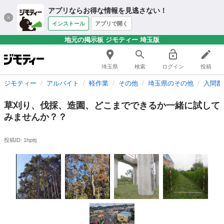
アプリならお得な情報を見逃さない！
インストール
アプリで開く
地元の掲示板 ジモティー 埼玉版
埼玉県
検索
ログイン
投稿
ジモティー
アルバイト
軽作業
その他
埼玉県のその他
入間郡
草刈り、伐採、造園、どこまでできるか一緒に試して
みませんか？？
投稿ID: 1hpttj