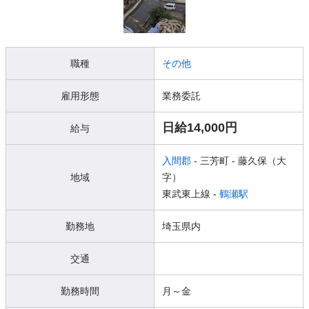
職種
その他
雇用形態
業務委託
日給14,000円
給与
入間郡
- 三芳町
- 藤久保（大
地域
字）
東武東上線 -
鶴瀬駅
勤務地
埼玉県内
交通
勤務時間
月～金