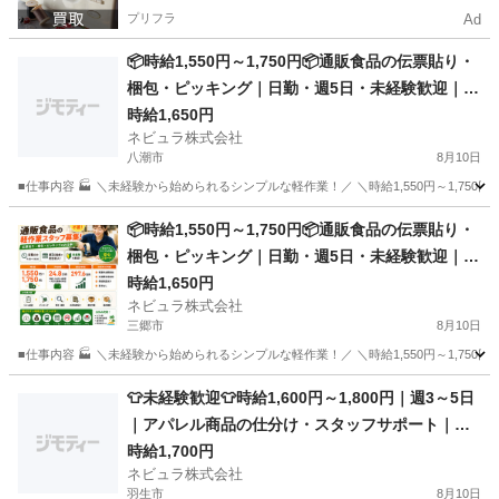
プリフラ
Ad
📦時給1,550円～1,750円📦通販食品の伝票貼り・
梱包・ピッキング｜日勤・週5日・未経験歓迎｜埼
玉県三郷市【136343】
時給1,650円
ネビュラ株式会社
八潮市
8月10日
■仕事内容 🏭 ＼未経験から始められるシンプルな軽作業！／ ＼時給1,550円～1,75
埼玉
八潮市
軽作業
通販
📦時給1,550円～1,750円📦通販食品の伝票貼り・
梱包・ピッキング｜日勤・週5日・未経験歓迎｜埼
玉県三郷市【136343】
時給1,650円
ネビュラ株式会社
三郷市
8月10日
■仕事内容 🏭 ＼未経験から始められるシンプルな軽作業！／ ＼時給1,550円～1,75
埼玉
三郷市
軽作業
通販
👕未経験歓迎👕時給1,600円～1,800円｜週3～5日
｜アパレル商品の仕分け・スタッフサポート｜群
馬県館林市【136795】
時給1,700円
ネビュラ株式会社
羽生市
8月10日