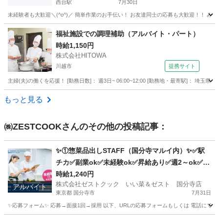
西台駅
7月30日
埼玉
戸田市
西台駅
飲食
花火大会
福祉施設での調理補助（アルバイト・パート）
時給1,150円
株式会社HITOWA
川越市
提携サイト
主婦(夫)の働くを応援！ [勤務日数]： 週3日~ 06:00~12:00 [勤務地・最寄駅]： 
埼玉
川越市
その他
もっと見る
㈱ZESTCOOK
さんのその他の投稿記事：
✨①惣菜品出しSTAFF（国分寺マルイ内）✨✅駅
チカ✅副業ok✅未経験ok✅昇給あり✅週2～ok✅扶
養内ok
時給1,240円
株式会社ゼストクック いい菜＆ゼスト 国分寺店
アルバイト
東京都 国分寺市
7月31日
✨応募フォーム✨ 応募→面接1回→採用 以下、URLの応募フォームもしくは 電話にて「求人応募希望」の旨