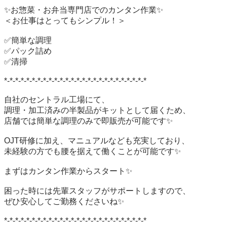
✨お惣菜・お弁当専門店でのカンタン作業✨

＜お仕事はとってもシンプル！＞

✅簡単な調理

✅パック詰め

✅清掃

*-*-*-*-*-*-*-*-*-*-*-*-*-*-*-*-*-*-*-*-*-*-*-*-*-*

自社のセントラル工場にて、

調理・加工済みの半製品がキットとして届くため、

店舗では簡単な調理のみで即販売が可能です✨

OJT研修に加え、マニュアルなども充実しており、

未経験の方でも腰を据えて働くことが可能です✨

まずはカンタン作業からスタート✨

困った時には先輩スタッフがサポートしますので、

ぜひ安心してご勤務くださいね✨

*-*-*-*-*-*-*-*-*-*-*-*-*-*-*-*-*-*-*-*-*-*-*-*-*-*
