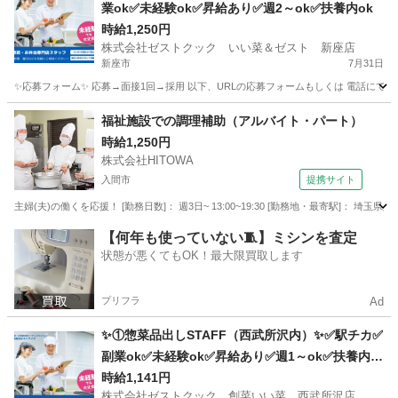
業ok✅未経験ok✅昇給あり✅週2～ok✅扶養内ok
時給1,250円
株式会社ゼストクック いい菜＆ゼスト 新座店
新座市
7月31日
✨応募フォーム✨ 応募→面接1回→採用 以下、URLの応募フォームもしくは 電話にて「求人応募希望」の旨
埼玉
新座市
キッチン
スタッフ
福祉施設での調理補助（アルバイト・パート）
時給1,250円
株式会社HITOWA
入間市
提携サイト
主婦(夫)の働くを応援！ [勤務日数]： 週3日~ 13:00~19:30 [勤務地・最寄駅]： 埼玉
埼玉
入間市
その他
【何年も使っていない🧵】ミシンを査定
状態が悪くてもOK！最大限買取します
プリフラ
Ad
✨①惣菜品出しSTAFF（西武所沢内）✨✅駅チカ✅
副業ok✅未経験ok✅昇給あり✅週1～ok✅扶養内o
k
時給1,141円
株式会社ゼストクック 創菜いい菜 西武所沢店