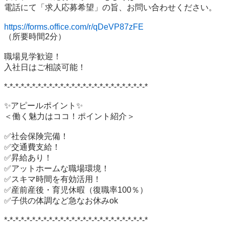
電話にて「求人応募希望」の旨、お問い合わせください。

https://forms.office.com/r/qDeVP87zFE
（所要時間2分）

職場見学歓迎！

入社日はご相談可能！

*-*-*-*-*-*-*-*-*-*-*-*-*-*-*-*-*-*-*-*-*-*-*-*-*-*

✨アピールポイント✨

＜働く魅力はココ！ポイント紹介＞

✅社会保険完備！

✅交通費支給！

✅昇給あり！

✅アットホームな職場環境！

✅スキマ時間を有効活用！

✅産前産後・育児休暇（復職率100％）

✅子供の体調など急なお休みok

*-*-*-*-*-*-*-*-*-*-*-*-*-*-*-*-*-*-*-*-*-*-*-*-*-*
