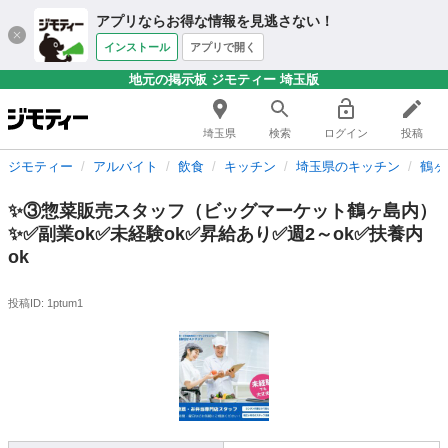
アプリならお得な情報を見逃さない！
インストール
アプリで開く
地元の掲示板 ジモティー 埼玉版
埼玉県
検索
ログイン
投稿
ジモティー
アルバイト
飲食
キッチン
埼玉県のキッチン
鶴ヶ
✨③惣菜販売スタッフ（ビッグマーケット鶴ヶ島内）
✨✅副業ok✅未経験ok✅昇給あり✅週2～ok✅扶養内
ok
投稿ID: 1ptum1