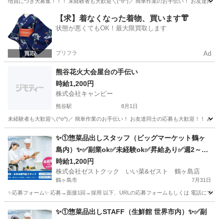
埼玉
熊谷市
熊谷駅
飲食
屋台
【求】着なくなった着物、買います👘
状態が悪くてもOK！最大限買取します
プリフラ
Ad
熊谷花火大会屋台の手伝い
時給1,200円
株式会社キャンビー
熊谷駅
8月1日
埼玉
熊谷市
熊谷駅
飲食
屋台
✨①惣菜品出しスタッフ（ビッグマーケット鶴ヶ
島内）✨✅副業ok✅未経験ok✅昇給あり✅週2～ok
✅扶養内ok
時給1,200円
株式会社ゼストクック いい菜&ゼスト 鶴ヶ島店
鶴ヶ島市
7月31日
✨応募フォーム✨ 応募→面接1回→採用 以下、URLの応募フォームもしくは 電話にて「求人応募希望」の旨
埼玉
鶴ヶ島市
キッチン
スタッフ
✨①惣菜品出しSTAFF（生鮮館 世界市内）✨✅副