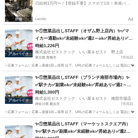
日給例1万円〜 /【登録不要】スマホで1分！単発バイ
ト一括検索✨
Lacotto
Ad
✨①惣菜品出しSTAFF（オザム野上店内）✨✅マ
イカー通勤ok✅未経験ok✅週2～ok✅昇給あり✅扶
養内ok
時給1,226円
株式会社ゼストクック いい菜＆ゼスト 野上店
アルバイト
東京都 青梅市
7月31日
✨応募フォーム✨ 応募→面接1回→採用 以下、URLの応募フォームもしくは 電話にて「求人応募希望」の旨、
東京
青梅市
キッチン
スタッフ
✨①惣菜品出しSTAFF（ブランチ南部市場内）✨
✅駅チカ✅副業ok✅未経験ok✅昇給あり✅週2～ok
✅扶養内ok
時給1,300円
株式会社ゼストクック いい菜＆ゼスト 南部市場店
アルバイト
神奈川県 横浜市
7月31日
✨応募フォーム✨ 応募→面接1回→採用 以下、URLの応募フォームもしくは 電話にて「求人応募希望」の旨
神奈川
横浜市
キッチン
スタッフ
✨①惣菜品出しSTAFF（マーケットスクエア内）
✨✅駅チカ✅副業ok✅未経験ok✅昇給あり✅週2～