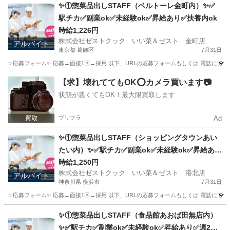
東京
国分寺市
キッチン
スタッフ
✨①惣菜品出しSTAFF（ベルトーレ金町内）✨✅
駅チカ✅副業ok✅未経験ok✅昇給あり✅扶養内ok
時給1,226円
株式会社ゼストクック いい菜＆ゼスト 金町店
アルバイト
東京都 葛飾区
7月31日
✨応募フォーム✨ 応募→面接1回→採用 以下、URLの応募フォームもしくは 電話にて「求人応募希望」の旨、
東京
葛飾区
キッチン
スタッフ
【求】壊れててもOK⭕️カメラ買います📷
状態が悪くてもOK！最大限買取します
プリフラ
Ad
✨①惣菜品出しSTAFF（ショッピングタウンあい
たい内）✨✅駅チカ✅副業ok✅未経験ok✅昇給あり
✅週1～ok✅扶養内ok
時給1,250円
株式会社ゼストクック いい菜＆ゼスト 港北店
アルバイト
神奈川県 横浜市
7月31日
✨応募フォーム✨ 応募→面接1回→採用 以下、URLの応募フォームもしくは 電話にて「求人応募希望」の旨
神奈川
横浜市
キッチン
スタッフ
✨①惣菜品出しSTAFF（食品館あおば田無店内）
✨✅駅チカ✅副業ok✅未経験ok✅昇給あり✅週2～