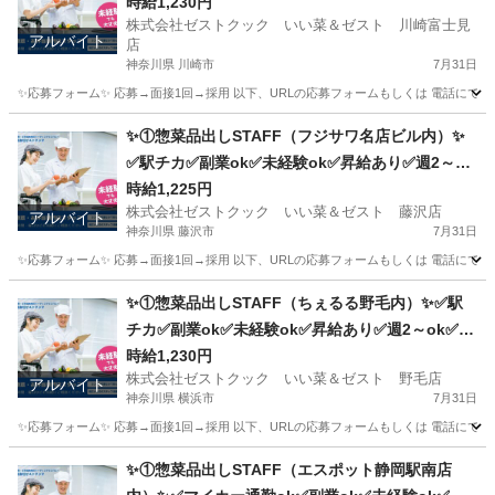
ok✅扶養内ok
時給1,230円
株式会社ゼストクック いい菜＆ゼスト 川崎富士見
アルバイト
店
神奈川県 川崎市
7月31日
✨応募フォーム✨ 応募→面接1回→採用 以下、URLの応募フォームもしくは 電話にて「求人応募希望」の旨
神奈川
川崎市
キッチン
スタッフ
✨①惣菜品出しSTAFF（フジサワ名店ビル内）✨
✅駅チカ✅副業ok✅未経験ok✅昇給あり✅週2～ok
✅扶養内ok
時給1,225円
株式会社ゼストクック いい菜＆ゼスト 藤沢店
アルバイト
神奈川県 藤沢市
7月31日
✨応募フォーム✨ 応募→面接1回→採用 以下、URLの応募フォームもしくは 電話にて「求人応募希望」の旨、
神奈川
藤沢市
キッチン
スタッフ
✨①惣菜品出しSTAFF（ちぇるる野毛内）✨✅駅
チカ✅副業ok✅未経験ok✅昇給あり✅週2～ok✅扶
養内ok
時給1,230円
株式会社ゼストクック いい菜＆ゼスト 野毛店
アルバイト
神奈川県 横浜市
7月31日
✨応募フォーム✨ 応募→面接1回→採用 以下、URLの応募フォームもしくは 電話にて「求人応募希望」の旨、
神奈川
横浜市
キッチン
野毛
✨①惣菜品出しSTAFF（エスポット静岡駅南店