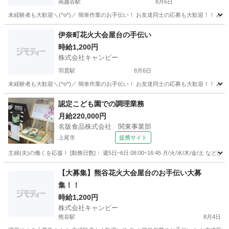
南越谷駅
8月6日
埼玉
越谷市
南越谷駅
飲食
屋台
伊奈町花火大会屋台の手伝い
時給1,200円
株式会社キャンビー
羽貫駅
8月6日
埼玉
北足立郡
羽貫駅
飲食
花火大会
認定こども園での調理業務
月給220,000円
名阪食品株式会社 関東事業部
上尾市
提携サイト
主婦(夫)の働くを応援！ [勤務日数]： 週5日~6日 08:00~16:45 月/火/水/木/金/土 
埼玉
上尾市
キッチン
【大募集】熊谷花火大会屋台のお手伝い大募
集！！
時給1,200円
株式会社キャンビー
熊谷駅
8月4日