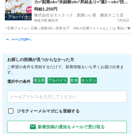
カ✅副業ok✅未経験ok✅昇給あり✅週2～ok✅扶養
内ok
時給1,250円
株式会社ゼストクック 創菜いい菜 横浜そごう店
アルバイト
神奈川県 横浜市
7月31日
✨応募フォーム✨ 応募→面接1回→採用 以下、URLの応募フォームもしくは 電話にて「求人応募希望」の旨
神奈川
横浜市
キッチン
そごう
ページTOPへ
お探しの投稿が見つからなかった方
ご希望の条件を登録するだけで、新着情報をいち早くお届け出来ま
す。
埼玉県
アルバイト
飲食
キッチン
選択中の条件
ジモティーメルマガにも登録する
新着投稿の通知をメールで受け取る