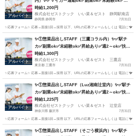
内）✨✅マイカー通勤ok✅副業ok✅未経験ok✅扶
養内ok✅週2～ok
時給1,200円
株式会社ゼストクック いい菜＆ゼスト 静岡駅南店
アルバイト
静岡県 静岡市
7月31日
✨応募フォーム✨ 応募→面接1回→採用 以下、URLの応募フォームもしくは 電話にて「求人応募希望」の旨
静岡
静岡市
キッチン
スタッフ
✨①惣菜品出しSTAFF（三鷹コラル内）✨✅駅チ
カ✅副業ok✅未経験ok✅昇給あり✅週2～ok✅扶養
内ok
時給1,300円
株式会社ゼストクック いい菜＆ゼスト 三鷹店
アルバイト
東京都 三鷹市
7月31日
✨応募フォーム✨ 応募→面接1回→採用 以下、URLの応募フォームもしくは 電話にて「求人応募希望」の旨、
東京
三鷹市
キッチン
スタッフ
✨①惣菜品出しSTAFF（Luz湘南辻堂内）✨✅駅チ
カ✅副業ok✅未経験ok✅昇給あり✅週2～ok✅扶養
内ok
時給1,225円
株式会社ゼストクック いい菜＆ゼスト 辻堂店
アルバイト
神奈川県 藤沢市
7月31日
✨応募フォーム✨ 応募→面接1回→採用 以下、URLの応募フォームもしくは 電話にて「求人応募希望」の旨
神奈川
藤沢市
キッチン
スタッフ
✨①惣菜品出しSTAFF（そごう横浜内）✨✅駅チ