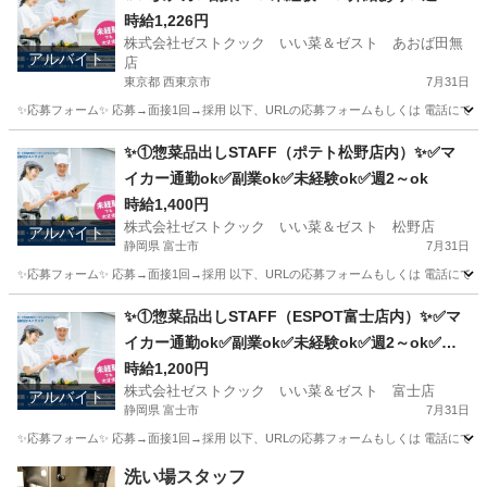
ok✅扶養内ok
時給1,226円
株式会社ゼストクック いい菜＆ゼスト あおば田無
アルバイト
店
東京都 西東京市
7月31日
✨応募フォーム✨ 応募→面接1回→採用 以下、URLの応募フォームもしくは 電話にて「求人応募希望」の旨
東京
西東京市
キッチン
スタッフ
✨①惣菜品出しSTAFF（ポテト松野店内）✨✅マ
イカー通勤ok✅副業ok✅未経験ok✅週2～ok
時給1,400円
株式会社ゼストクック いい菜＆ゼスト 松野店
アルバイト
静岡県 富士市
7月31日
✨応募フォーム✨ 応募→面接1回→採用 以下、URLの応募フォームもしくは 電話にて「求人応募希望」の旨
静岡
富士市
キッチン
ポテト
✨①惣菜品出しSTAFF（ESPOT富士店内）✨✅マ
イカー通勤ok✅副業ok✅未経験ok✅週2～ok✅昇
給あり✅扶養内ok
時給1,200円
株式会社ゼストクック いい菜＆ゼスト 富士店
アルバイト
静岡県 富士市
7月31日
✨応募フォーム✨ 応募→面接1回→採用 以下、URLの応募フォームもしくは 電話にて「求人応募希望」の旨、
静岡
富士市
キッチン
スタッフ
洗い場スタッフ