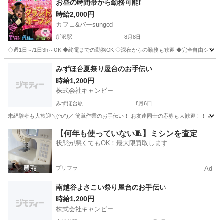
お昼の時間帯から勤務可能❗️
時給2,000円
カフェ&バーsungod
所沢駅
8月8日
◇週1日～/1日3h～OK ◆終電までの勤務OK ◇深夜からの勤務も歓迎 ◆完全自由シフト制
埼玉
所沢市
所沢駅
バーテンダー
時給
みずほ台夏祭り屋台のお手伝い
時給1,200円
株式会社キャンビー
みずほ台駅
8月6日
埼玉
富士見市
みずほ台駅
飲食
夏祭り
【何年も使っていない🧵】ミシンを査定
状態が悪くてもOK！最大限買取します
プリフラ
Ad
南越谷よさこい祭り屋台のお手伝い
時給1,200円
株式会社キャンビー