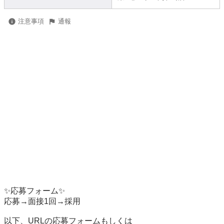
注意事項
通報
✨応募フォーム✨

応募→面接1回→採用

以下、URLの応募フォームもしくは
