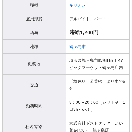
職種
キッチン
雇用形態
アルバイト・パート
時給1,200円
給与
地域
鶴ヶ島市
埼玉県鶴ヶ島市脚折町5-1-47
勤務地
ビッグマーケット鶴ヶ島店内
「坂戸駅・若葉駅」より車で5
交通
分
8：00〜20：00（シフト制：1
勤務時間
日3h～ok！）
株式会社ゼストクック いい
社名/店名
菜&ゼスト 鶴ヶ島店