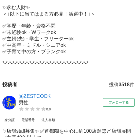
✨求む人財✨

＜↓以下に当てはまる方必見！活躍中！↓＞

✅学歴・年齢・資格不問

✅未経験ok・Wワークok

✅主婦(夫)・学生・フリーターok

✅中高年・ミドル・シニアok

✅子育て中の方・ブランクok

*-*-*-*-*-*-*-*-*-*-*-*-*-*-*-*-*-*-*-*-*-*-*-*-*-*
投稿者
投稿
3518
件
㈱ZESTCOOK
男性
フォローする
0.0
身分証
電話番号
法人書類
✨店舗staff募集✨ ✅首都圏を中心に約100店舗ほど店舗展開