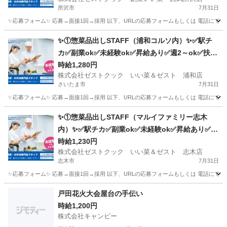
所沢市
7月31日
✨応募フォーム✨ 応募→面接1回→採用 以下、URLの応募フォームもしくは 電話にて「求人応募希望」の旨
埼玉
所沢市
キッチン
スタッフ
✨①惣菜品出しSTAFF（浦和コルソ内）✨✅駅チ
カ✅副業ok✅未経験ok✅昇給あり✅週2～ok✅扶養
内ok
時給1,280円
株式会社ゼストクック いい菜＆ゼスト 浦和店
さいたま市
7月31日
✨応募フォーム✨ 応募→面接1回→採用 以下、URLの応募フォームもしくは 電話にて「求人応募希望」の旨、
埼玉
さいたま市
キッチン
スタッフ
✨①惣菜品出しSTAFF（マルイファミリー志木
内）✨✅駅チカ✅副業ok✅未経験ok✅昇給あり✅週
2～ok✅扶養内ok
時給1,230円
株式会社ゼストクック いい菜＆ゼスト 志木店
志木市
7月31日
✨応募フォーム✨ 応募→面接1回→採用 以下、URLの応募フォームもしくは 電話にて「求人応募希望」の旨
埼玉
志木市
キッチン
スタッフ
戸田花火大会屋台の手伝い
時給1,200円
株式会社キャンビー