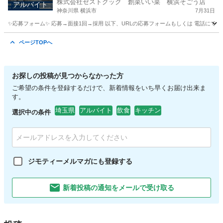
株式会社ゼストクック 創菜いい菜 横浜そごう店
アルバイト
神奈川県 横浜市
7月31日
✨応募フォーム✨ 応募→面接1回→採用 以下、URLの応募フォームもしくは 電話にて「求人応募希望」の旨
神奈川
横浜市
キッチン
そごう
ページTOPへ
お探しの投稿が見つからなかった方
ご希望の条件を登録するだけで、新着情報をいち早くお届け出来ま
す。
埼玉県
アルバイト
飲食
キッチン
選択中の条件
ジモティーメルマガにも登録する
新着投稿の通知をメールで受け取る