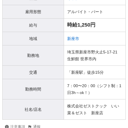
雇用形態
アルバイト・パート
時給1,250円
給与
地域
新座市
埼玉県新座市野火止5-17-21
勤務地
生鮮館 世界市内
交通
「新座駅」徒歩15分
7：00〜20：00（シフト制：1
勤務時間
日3h～ok！）
株式会社ゼストクック いい
社名/店名
菜＆ゼスト 新座店
注意事項
通報