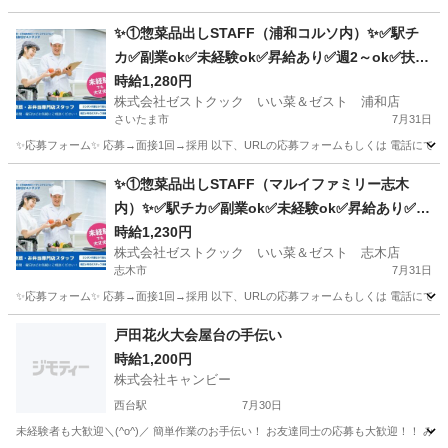
埼玉
所沢市
キッチン
スタッフ
✨①惣菜品出しSTAFF（浦和コルソ内）✨✅駅チ
カ✅副業ok✅未経験ok✅昇給あり✅週2～ok✅扶養
内ok
時給1,280円
株式会社ゼストクック いい菜＆ゼスト 浦和店
さいたま市
7月31日
✨応募フォーム✨ 応募→面接1回→採用 以下、URLの応募フォームもしくは 電話にて「求人応募希望」の旨、
埼玉
さいたま市
キッチン
スタッフ
✨①惣菜品出しSTAFF（マルイファミリー志木
内）✨✅駅チカ✅副業ok✅未経験ok✅昇給あり✅週
2～ok✅扶養内ok
時給1,230円
株式会社ゼストクック いい菜＆ゼスト 志木店
志木市
7月31日
✨応募フォーム✨ 応募→面接1回→採用 以下、URLの応募フォームもしくは 電話にて「求人応募希望」の旨
埼玉
志木市
キッチン
スタッフ
戸田花火大会屋台の手伝い
時給1,200円
株式会社キャンビー
西台駅
7月30日