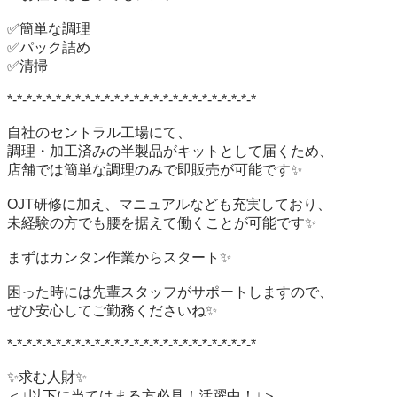
✅簡単な調理

✅パック詰め

✅清掃

*-*-*-*-*-*-*-*-*-*-*-*-*-*-*-*-*-*-*-*-*-*-*-*-*-*

自社のセントラル工場にて、

調理・加工済みの半製品がキットとして届くため、

店舗では簡単な調理のみで即販売が可能です✨

OJT研修に加え、マニュアルなども充実しており、

未経験の方でも腰を据えて働くことが可能です✨

まずはカンタン作業からスタート✨

困った時には先輩スタッフがサポートしますので、

ぜひ安心してご勤務くださいね✨

*-*-*-*-*-*-*-*-*-*-*-*-*-*-*-*-*-*-*-*-*-*-*-*-*-*

✨求む人財✨

＜↓以下に当てはまる方必見！活躍中！↓＞
