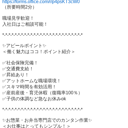
https://forms.office.com/r/p4psKT3cW0
（所要時間2分）

職場見学歓迎！

入社日はご相談可能！

*-*-*-*-*-*-*-*-*-*-*-*-*-*-*-*-*-*-*-*-*-*-*-*-*-*

✨アピールポイント✨

＜働く魅力はココ！ポイント紹介＞

✅社会保険完備！

✅交通費支給！

✅昇給あり！

✅アットホームな職場環境！

✅スキマ時間を有効活用！

✅産前産後・育児休暇（復職率100％）

✅子供の体調など急なお休みok

*-*-*-*-*-*-*-*-*-*-*-*-*-*-*-*-*-*-*-*-*-*-*-*-*-*

✨お惣菜・お弁当専門店でのカンタン作業✨

＜お仕事はとってもシンプル！＞
