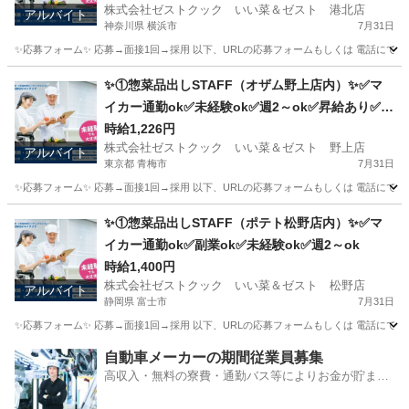
株式会社ゼストクック いい菜＆ゼスト 港北店
アルバイト
神奈川県 横浜市
7月31日
✨応募フォーム✨ 応募→面接1回→採用 以下、URLの応募フォームもしくは 電話にて「求人応募希望」の旨
神奈川
横浜市
キッチン
スタッフ
✨①惣菜品出しSTAFF（オザム野上店内）✨✅マ
イカー通勤ok✅未経験ok✅週2～ok✅昇給あり✅扶
養内ok
時給1,226円
株式会社ゼストクック いい菜＆ゼスト 野上店
アルバイト
東京都 青梅市
7月31日
✨応募フォーム✨ 応募→面接1回→採用 以下、URLの応募フォームもしくは 電話にて「求人応募希望」の旨、
東京
青梅市
キッチン
スタッフ
✨①惣菜品出しSTAFF（ポテト松野店内）✨✅マ
イカー通勤ok✅副業ok✅未経験ok✅週2～ok
時給1,400円
株式会社ゼストクック いい菜＆ゼスト 松野店
アルバイト
静岡県 富士市
7月31日
✨応募フォーム✨ 応募→面接1回→採用 以下、URLの応募フォームもしくは 電話にて「求人応募希望」の旨
静岡
富士市
キッチン
ポテト
自動車メーカーの期間従業員募集
高収入・無料の寮費・通勤バス等によりお金が貯まり
やすい環境