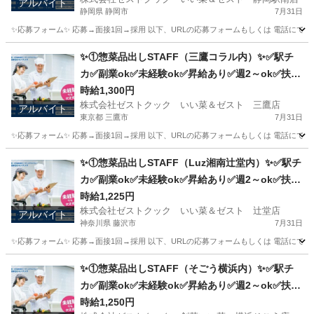
アルバイト
静岡県 静岡市
7月31日
✨応募フォーム✨ 応募→面接1回→採用 以下、URLの応募フォームもしくは 電話にて「求人応募希望」の旨
静岡
静岡市
キッチン
スタッフ
✨①惣菜品出しSTAFF（三鷹コラル内）✨✅駅チ
カ✅副業ok✅未経験ok✅昇給あり✅週2～ok✅扶養
内ok
時給1,300円
株式会社ゼストクック いい菜＆ゼスト 三鷹店
アルバイト
東京都 三鷹市
7月31日
✨応募フォーム✨ 応募→面接1回→採用 以下、URLの応募フォームもしくは 電話にて「求人応募希望」の旨、
東京
三鷹市
キッチン
スタッフ
✨①惣菜品出しSTAFF（Luz湘南辻堂内）✨✅駅チ
カ✅副業ok✅未経験ok✅昇給あり✅週2～ok✅扶養
内ok
時給1,225円
株式会社ゼストクック いい菜＆ゼスト 辻堂店
アルバイト
神奈川県 藤沢市
7月31日
✨応募フォーム✨ 応募→面接1回→採用 以下、URLの応募フォームもしくは 電話にて「求人応募希望」の旨
神奈川
藤沢市
キッチン
スタッフ
✨①惣菜品出しSTAFF（そごう横浜内）✨✅駅チ
カ✅副業ok✅未経験ok✅昇給あり✅週2～ok✅扶養
内ok
時給1,250円