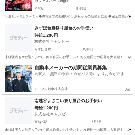
カフェ&バーsungod
所沢駅
8月8日
◇週1日～/1日3h～OK ◆終電までの勤務OK ◇深夜からの勤務も歓迎 ◆完全自由シフト制
埼玉
所沢市
所沢駅
バーテンダー
時給
みずほ台夏祭り屋台のお手伝い
時給1,200円
株式会社キャンビー
みずほ台駅
8月6日
埼玉
富士見市
みずほ台駅
飲食
夏祭り
自動車メーカーの期間従業員募集
高収入・無料の寮費・通勤バス等によりお金が貯まり
やすい環境
トヨタ自動車株式会社
Ad
南越谷よさこい祭り屋台のお手伝い
時給1,200円
株式会社キャンビー
南越谷駅
8月6日