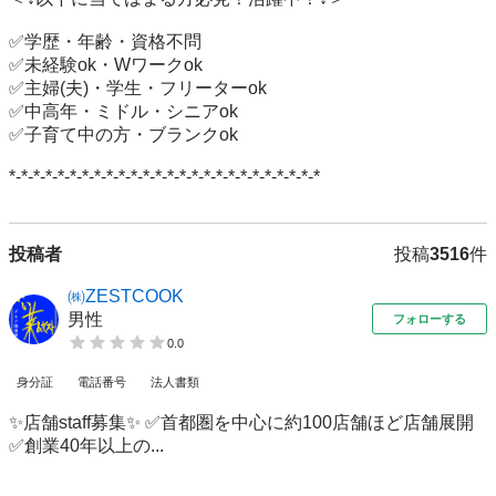
✅学歴・年齢・資格不問

✅未経験ok・Wワークok

✅主婦(夫)・学生・フリーターok

✅中高年・ミドル・シニアok

✅子育て中の方・ブランクok

*-*-*-*-*-*-*-*-*-*-*-*-*-*-*-*-*-*-*-*-*-*-*-*-*-*
投稿者
投稿
3516
件
㈱ZESTCOOK
男性
フォローする
0.0
身分証
電話番号
法人書類
✨店舗staff募集✨ ✅首都圏を中心に約100店舗ほど店舗展開
✅創業40年以上の...