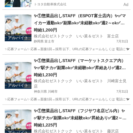
トヨタ自動車株式会社
Ad
✨①惣菜品出しSTAFF（ESPOT富士店内）✨✅マ
イカー通勤ok✅副業ok✅未経験ok✅週2～ok✅昇
給あり✅扶養内ok
時給1,200円
株式会社ゼストクック いい菜＆ゼスト 富士店
アルバイト
静岡県 富士市
7月31日
✨応募フォーム✨ 応募→面接1回→採用 以下、URLの応募フォームもしくは 電話にて「求人応募希望」の旨、
静岡
富士市
キッチン
スタッフ
✨①惣菜品出しSTAFF（マーケットスクエア内）
✨✅駅チカ✅副業ok✅未経験ok✅昇給あり✅週2～
ok✅扶養内ok
時給1,230円
株式会社ゼストクック いい菜＆ゼスト 川崎富士見
アルバイト
店
神奈川県 川崎市
7月31日
✨応募フォーム✨ 応募→面接1回→採用 以下、URLの応募フォームもしくは 電話にて「求人応募希望」の旨
神奈川
川崎市
キッチン
スタッフ
✨①惣菜品出しSTAFF（フジサワ名店ビル内）✨
✅駅チカ✅副業ok✅未経験ok✅昇給あり✅週2～ok
✅扶養内ok
時給1,225円
株式会社ゼストクック いい菜＆ゼスト 藤沢店
アルバイト