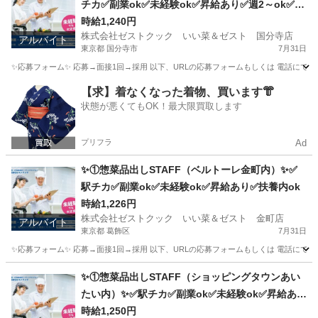
チカ✅副業ok✅未経験ok✅昇給あり✅週2～ok✅扶
養内ok
時給1,240円
株式会社ゼストクック いい菜＆ゼスト 国分寺店
アルバイト
東京都 国分寺市
7月31日
✨応募フォーム✨ 応募→面接1回→採用 以下、URLの応募フォームもしくは 電話にて「求人応募希望」の旨
東京
国分寺市
キッチン
スタッフ
【求】着なくなった着物、買います👘
状態が悪くてもOK！最大限買取します
プリフラ
Ad
✨①惣菜品出しSTAFF（ベルトーレ金町内）✨✅
駅チカ✅副業ok✅未経験ok✅昇給あり✅扶養内ok
時給1,226円
株式会社ゼストクック いい菜＆ゼスト 金町店
アルバイト
東京都 葛飾区
7月31日
✨応募フォーム✨ 応募→面接1回→採用 以下、URLの応募フォームもしくは 電話にて「求人応募希望」の旨、
東京
葛飾区
キッチン
スタッフ
✨①惣菜品出しSTAFF（ショッピングタウンあい
たい内）✨✅駅チカ✅副業ok✅未経験ok✅昇給あり
✅週1～ok✅扶養内ok
時給1,250円