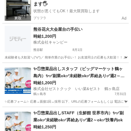
ます🖐️
状態が悪くてもOK！最大限買取します
プリフラ
Ad
熊谷花火大会屋台の手伝い
時給1,200円
株式会社キャンビー
熊谷駅
8月1日
埼玉
熊谷市
熊谷駅
飲食
屋台
✨①惣菜品出しスタッフ（ビッグマーケット鶴ヶ
島内）✨✅副業ok✅未経験ok✅昇給あり✅週2～ok
✅扶養内ok
時給1,200円
株式会社ゼストクック いい菜&ゼスト 鶴ヶ島店
鶴ヶ島市
7月31日
✨応募フォーム✨ 応募→面接1回→採用 以下、URLの応募フォームもしくは 電話にて「求人応募希望」の旨
埼玉
鶴ヶ島市
キッチン
スタッフ
✨①惣菜品出しSTAFF（生鮮館 世界市内）✨✅副
業ok✅未経験ok✅昇給あり✅週2～ok✅扶養内ok
時給1,250円