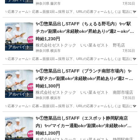
神奈川県 藤沢市
7月31日
✨応募フォーム✨ 応募→面接1回→採用 以下、URLの応募フォームもしくは 電話にて「求人応募希望」の旨、
神奈川
藤沢市
キッチン
スタッフ
✨①惣菜品出しSTAFF（ちぇるる野毛内）✨✅駅
チカ✅副業ok✅未経験ok✅昇給あり✅週2～ok✅扶
養内ok
時給1,230円
株式会社ゼストクック いい菜＆ゼスト 野毛店
アルバイト
神奈川県 横浜市
7月31日
✨応募フォーム✨ 応募→面接1回→採用 以下、URLの応募フォームもしくは 電話にて「求人応募希望」の旨、
神奈川
横浜市
キッチン
野毛
✨①惣菜品出しSTAFF（ブランチ南部市場内）✨
✅駅チカ✅副業ok✅未経験ok✅昇給あり✅週2～ok
✅扶養内ok
時給1,300円
株式会社ゼストクック いい菜＆ゼスト 南部市場店
アルバイト
神奈川県 横浜市
7月31日
✨応募フォーム✨ 応募→面接1回→採用 以下、URLの応募フォームもしくは 電話にて「求人応募希望」の旨
神奈川
横浜市
キッチン
スタッフ
✨①惣菜品出しSTAFF（エスポット静岡駅南店
内）✨✅マイカー通勤ok✅副業ok✅未経験ok✅扶
養内ok✅週2～ok
時給1,200円
株式会社ゼストクック いい菜＆ゼスト 静岡駅南店