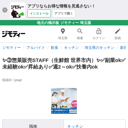
アプリならお得な情報を見逃さない！
インストール
アプリで開く
地元の掲示板 ジモティー 埼玉版
埼玉県
検索
ログイン
投稿
ジモティー
アルバイト
飲食
キッチン
埼玉県のキッチン
新座
✨③惣菜販売STAFF（生鮮館 世界市内）✨✅副業ok✅
未経験ok✅昇給あり✅週2～ok✅扶養内ok
投稿ID: 1ptujd
職種
キッチン