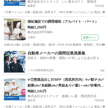
株式会社ゼストクック いい菜＆ゼスト 新座店
新座市
7月31日
✨応募フォーム✨ 応募→面接1回→採用 以下、URLの応募フォームもしくは 電話にて「求人応募希望」の旨
埼玉
新座市
キッチン
スタッフ
福祉施設での調理補助（アルバイト・パート）
時給1,250円
株式会社HITOWA
入間市
提携サイト
主婦(夫)の働くを応援！ [勤務日数]： 週3日~ 13:00~19:30 [勤務地・最寄駅]： 埼玉
埼玉
入間市
その他
自動車メーカーの期間従業員募集
高収入・無料の寮費・通勤バス等によりお金が貯まり
やすい環境
トヨタ自動車株式会社
Ad
✨①惣菜品出しSTAFF（西武所沢内）✨✅駅チカ✅
副業ok✅未経験ok✅昇給あり✅週1～ok✅扶養内o
k
時給1,141円
株式会社ゼストクック 創菜いい菜 西武所沢店
所沢市
7月31日
✨応募フォーム✨ 応募→面接1回→採用 以下、URLの応募フォームもしくは 電話にて「求人応募希望」の旨