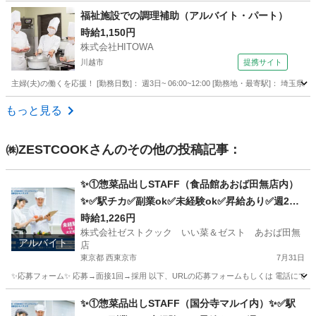
埼玉
戸田市
西台駅
飲食
花火大会
福祉施設での調理補助（アルバイト・パート）
時給1,150円
株式会社HITOWA
川越市
提携サイト
主婦(夫)の働くを応援！ [勤務日数]： 週3日~ 06:00~12:00 [勤務地・最寄駅]： 
埼玉
川越市
その他
もっと見る
㈱ZESTCOOK
さんのその他の投稿記事：
✨①惣菜品出しSTAFF（食品館あおば田無店内）
✨✅駅チカ✅副業ok✅未経験ok✅昇給あり✅週2～
ok✅扶養内ok
時給1,226円
株式会社ゼストクック いい菜＆ゼスト あおば田無
アルバイト
店
東京都 西東京市
7月31日
✨応募フォーム✨ 応募→面接1回→採用 以下、URLの応募フォームもしくは 電話にて「求人応募希望」の旨
東京
西東京市
キッチン
スタッフ
✨①惣菜品出しSTAFF（国分寺マルイ内）✨✅駅