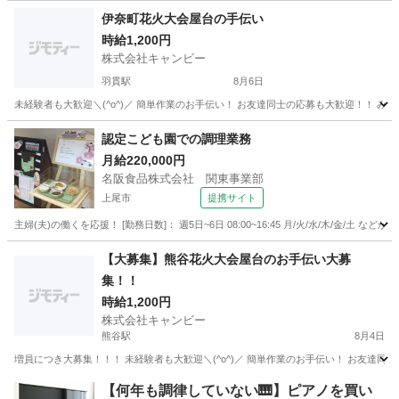
埼玉
越谷市
南越谷駅
飲食
屋台
伊奈町花火大会屋台の手伝い
時給1,200円
株式会社キャンビー
羽貫駅
8月6日
埼玉
北足立郡
羽貫駅
飲食
花火大会
認定こども園での調理業務
月給220,000円
名阪食品株式会社 関東事業部
上尾市
提携サイト
主婦(夫)の働くを応援！ [勤務日数]： 週5日~6日 08:00~16:45 月/火/水/木/金/土 
埼玉
上尾市
キッチン
【大募集】熊谷花火大会屋台のお手伝い大募
集！！
時給1,200円
株式会社キャンビー
熊谷駅
8月4日
埼玉
熊谷市
熊谷駅
飲食
屋台
【何年も調律していない🎹】ピアノを買い