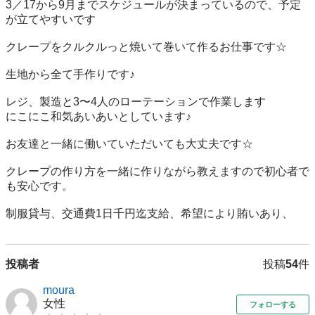
3／17から9月までスケジュールが決まっているので、予定
が立てやすいです

クレープをクルクルっと焼いて巻いて作るお仕事です☆

生地から全て手作りです♪

レジ、製造と3〜4人のローテーションで作業します

にこにこ和気あいあいとしています♪

お友達と一緒に働いていただいても大丈夫です☆

クレープの作り方を一緒に作りながら教えますので初心者で
も安心です。

制服貸与、交通費1日千円迄支給、希望により賄いあり、
投稿者
投稿
54
件
moura
女性
フォローする