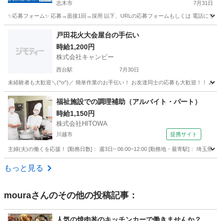
志木市
7月31日
✨応募フォーム✨ 応募→面接1回→採用 以下、URLの応募フォームもしくは 電話にて「求人応募希望」の旨
埼玉
志木市
キッチン
スタッフ
戸田花火大会屋台の手伝い
時給1,200円
株式会社キャンビー
西台駅
7月30日
埼玉
戸田市
西台駅
飲食
花火大会
福祉施設での調理補助（アルバイト・パート）
時給1,150円
株式会社HITOWA
川越市
提携サイト
主婦(夫)の働くを応援！ [勤務日数]： 週3日~ 06:00~12:00 [勤務地・最寄駅]： 
埼玉
川越市
その他
もっと見る
moura
さんのその他の投稿記事：
人気の焼肉丼のキッチンカーで働きませんか？