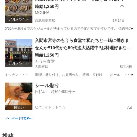
時給1,250円
MOURA
アルバイト
西武球場前駅
5月14日
3/20から9月までスケジュールが決まっているので予定が立てやすいです。 焼肉丼の盛り
埼玉
所沢市
西武球場前駅
飲食
キッチンカー
入間市宮寺のもうら食堂で私たちと一緒に働きま
せんか‼︎10代から50代迄大活躍中‼︎お料理好きな
方、食べるの好きな方、笑うの好きな方、、、。
時給1,250円
もうら食堂
大募集中‼︎
アルバイト
入間市駅
5月14日
キッチン・・・ 調理、盛り付け、お弁当作り、清掃、片付け ホール・・・・ 配膳、接客、
埼玉
入間市
入間市駅
キッチン
片付け
シール貼り
日払い 時給1400円〜
ヒバライドットコム
Ad
ページTOPへ
投稿