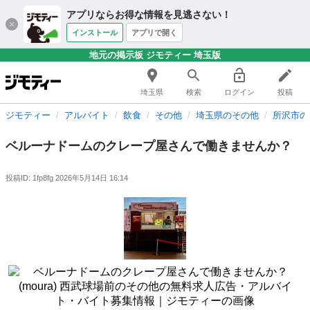
アプリならお得な情報を見逃さない！
インストール
アプリで開く
地元の掲示板 ジモティー 埼玉版
埼玉県
検索
ログイン
投稿
ジモティー
アルバイト
飲食
その他
埼玉県のその他
所沢市の
ベルーナドームのクレープ屋さんで働きませんか？
投稿ID: 1fp8fg
2026年5月14日 16:14