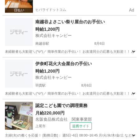
ヒバライドットコム
Ad
南越谷よさこい祭り屋台のお手伝い
時給1,200円
株式会社キャンビー
南越谷駅
8月6日
埼玉
越谷市
南越谷駅
飲食
屋台
伊奈町花火大会屋台の手伝い
時給1,200円
株式会社キャンビー
羽貫駅
8月6日
埼玉
北足立郡
羽貫駅
飲食
花火大会
認定こども園での調理業務
月給220,000円
名阪食品株式会社 関東事業部
上尾市
提携サイト
主婦(夫)の働くを応援！ [勤務日数]： 週5日~6日 08:00~16:45 月/火/水/木/金/土 