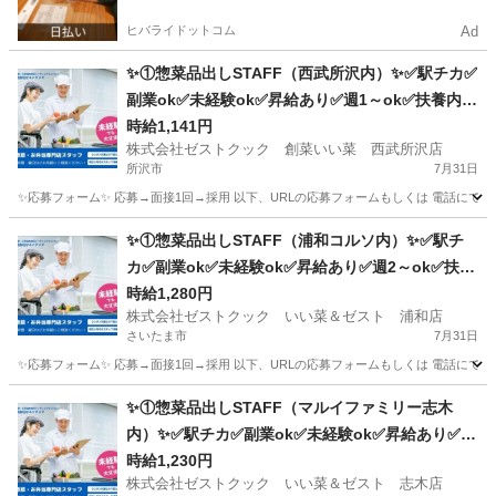
ヒバライドットコム
Ad
✨①惣菜品出しSTAFF（西武所沢内）✨✅駅チカ✅
副業ok✅未経験ok✅昇給あり✅週1～ok✅扶養内o
k
時給1,141円
株式会社ゼストクック 創菜いい菜 西武所沢店
所沢市
7月31日
✨応募フォーム✨ 応募→面接1回→採用 以下、URLの応募フォームもしくは 電話にて「求人応募希望」の旨
埼玉
所沢市
キッチン
スタッフ
✨①惣菜品出しSTAFF（浦和コルソ内）✨✅駅チ
カ✅副業ok✅未経験ok✅昇給あり✅週2～ok✅扶養
内ok
時給1,280円
株式会社ゼストクック いい菜＆ゼスト 浦和店
さいたま市
7月31日
✨応募フォーム✨ 応募→面接1回→採用 以下、URLの応募フォームもしくは 電話にて「求人応募希望」の旨、
埼玉
さいたま市
キッチン
スタッフ
✨①惣菜品出しSTAFF（マルイファミリー志木
内）✨✅駅チカ✅副業ok✅未経験ok✅昇給あり✅週
2～ok✅扶養内ok
時給1,230円
株式会社ゼストクック いい菜＆ゼスト 志木店