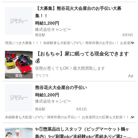
埼玉
上尾市
キッチン
【大募集】熊谷花火大会屋台のお手伝い大募
集！！
時給1,200円
株式会社キャンビー
熊谷駅
8月4日
埼玉
熊谷市
熊谷駅
飲食
屋台
【おもちゃ】家に眠ってる現金化できます
💰
状態が悪くてもOK！最大限買取します
プリフラ
Ad
熊谷花火大会屋台の手伝い
時給1,200円
株式会社キャンビー
熊谷駅
8月1日
埼玉
熊谷市
熊谷駅
飲食
屋台
✨①惣菜品出しスタッフ（ビッグマーケット鶴ヶ
島内）✨✅副業ok✅未経験ok✅昇給あり✅週2～ok