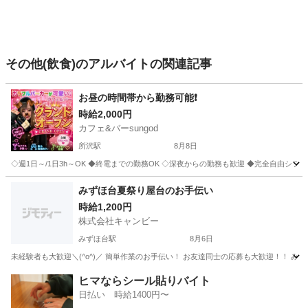
その他(飲食)のアルバイトの関連記事
お昼の時間帯から勤務可能❗️
時給2,000円
カフェ&バーsungod
所沢駅
8月8日
◇週1日～/1日3h～OK ◆終電までの勤務OK ◇深夜からの勤務も歓迎 ◆完全自由シフト制
埼玉
所沢市
所沢駅
バーテンダー
時給
みずほ台夏祭り屋台のお手伝い
時給1,200円
株式会社キャンビー
みずほ台駅
8月6日
埼玉
富士見市
みずほ台駅
飲食
夏祭り
ヒマならシール貼りバイト
日払い 時給1400円〜