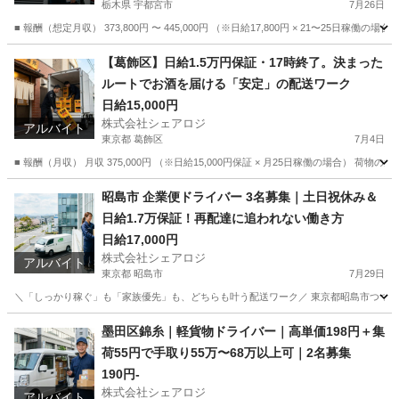
栃木県 宇都宮市
7月26日
■ 報酬（想定月収） 373,800円 〜 445,000円 （※日給17,800円 × 21〜25
栃木
宇都宮市
ドライバー
置き配
【葛飾区】日給1.5万円保証・17時終了。決まった
ルートでお酒を届ける「安定」の配送ワーク
日給15,000円
株式会社シェアロジ
アルバイト
東京都 葛飾区
7月4日
■ 報酬（月収） 月収 375,000円 （※日給15,000円保証 × 月25日稼働の場合
東京
葛飾区
ドライバー
安全靴
昭島市 企業便ドライバー 3名募集｜土日祝休み＆
日給1.7万保証！再配達に追われない働き方
日給17,000円
株式会社シェアロジ
アルバイト
東京都 昭島市
7月29日
＼「しっかり稼ぐ」も「家族優先」も、どちらも叶う配送ワーク／ 東京都昭島市つつじ
東京
昭島市
ドライバー
ゴールデンウィーク
墨田区錦糸｜軽貨物ドライバー｜高単価198円＋集
荷55円で手取り55万〜68万以上可｜2名募集
190円-
株式会社シェアロジ
アルバイト