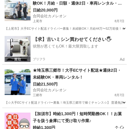
験OK！月給・日額・週休2日・車両レンタル・研
修充実！
日給20,000円
合同会社カメレオン
上尾市
8月7日
【上尾市】大手ECサイト配送ドライバー募集！未経験OK！月給44万〜52万前後！☆
埼玉
上尾市
ドライバー
積み込み
【求】古いミシン買わせてください🖐️
状態が悪くてもOK！最大限買取します
プリフラ
Ad
★埼玉県三郷市！大手ECサイト配送★週休2日・
未経験OK・車両レンタル！
日給21,500円
合同会社カメレオン
三郷市
8月7日
【☆大手ECサイト配送ドライバー募集！埼玉県三郷市で稼ぐチャンス☆】 普通免許があ
埼玉
三郷市
ドライバー
積み込み
【加須市】時給1,300円！短時間勤務OK！！お菓
子を扱う倉庫にて受け取り作業♪
時給1,300円