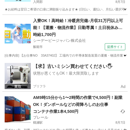
入間郡
8月7日
★お給料は翌日ご希望の口座に満額振り込みます★ (日払い、週払い、月払い選択可能) 
埼玉
入間郡
倉庫
時給
入寮OK！高時給！冷暖房完備♪月収31万円以上可
能！【運搬・物流作業】日勤専属！土日祝休み！
自動車通勤OK！無料送迎バスあり！
時給1,700円
シーデーピージャパン株式会社
飯能市
提携サイト
[仕事内容] 【お仕事NO 33A37402】 工場内での半導体製造装置の運搬・物流作業
埼玉
飯能市
その他
【求】古いミシン買わせてください🖐️
状態が悪くてもOK！最大限買取します
プリフラ
Ad
AM9時15分から1〜2時間の作業で4,500円！副業
OK！ダンボールなどの荷降ろしのお仕事
コンテナ作業1本4,500円
プレール
鶴瀬駅
8月7日