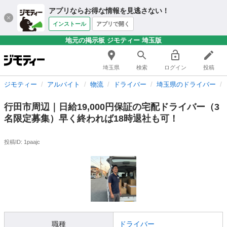
アプリならお得な情報を見逃さない！
インストール
アプリで開く
地元の掲示板 ジモティー 埼玉版
埼玉県
検索
ログイン
投稿
ジモティー
アルバイト
物流
ドライバー
埼玉県のドライバー
行田市周辺｜日給19,000円保証の宅配ドライバー（3
名限定募集）早く終われば18時退社も可！
投稿ID: 1paajc
職種
ドライバー