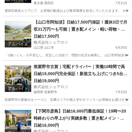
東京都 墨田区
7月21日
墨田区錦糸エリアにて、お荷物の配達および集荷業務を担当していただきます。 オフィ
東京
墨田区
ドライバー
手数料
【山口市阿知須】日給17,500円保証！週休3日で月
収31万円〜も可能｜置き配メイン・軽い荷物・早
上がりOK｜未経験歓迎・車両レンタルあり｜直行
日給17,500円
株式会社シェアロジ
直帰OK
アルバイト
山口県 山口市
6月26日
「1個いくら」の不安なし。安定した日給で、理想の生活を確実に。 山口市阿知須を拠
山口
山口市
ドライバー
置き配
筑紫野市古賀｜宅配ドライバー｜実働10時間で高
日給19,000円完全保証！新規立ち上げにつき5台限
定募集
日給19,000円
株式会社シェアロジ
アルバイト
福岡県 筑紫野市
7月22日
筑紫野市の新拠点をベースに、近隣エリアの個人宅やオフィスへお荷物をお届けする配送
福岡
筑紫野市
ドライバー
手数料
【下関市彦島】日給16,000円最低保証！19時〜20
時終わりの早上がり実績多数｜置き配メイン・軽
い荷物｜月収35万円〜41万円・車両レンタルあ
日給16,000円
株式会社シェアロジ