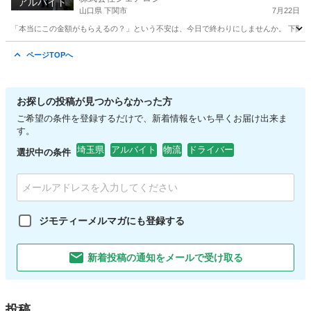
り・直行直帰OK
アルバイト
山口県 下関市
7月22日
「本当にこの金額がもらえるの？」という不安は、今日で終わりにしませんか。 下関市
山口
下関市
ドライバー
置き配
ページTOPへ
お探しの投稿が見つからなかった方
ご希望の条件を登録するだけで、新着情報をいち早くお届け出来ま
す。
埼玉県
アルバイト
物流
ドライバー
選択中の条件
ジモティーメルマガにも登録する
新着投稿の通知をメールで受け取る
投稿