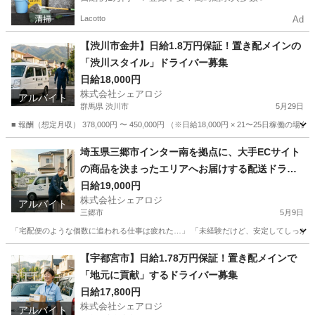
Lacotto
Ad
【渋川市金井】日給1.8万円保証！置き配メインの
「渋川スタイル」ドライバー募集
日給18,000円
株式会社シェアロジ
アルバイト
群馬県 渋川市
5月29日
■ 報酬（想定月収） 378,000円 〜 450,000円 （※日給18,000円 × 21〜25
群馬
渋川市
ドライバー
置き配
埼玉県三郷市インター南を拠点に、大手ECサイト
の商品を決まったエリアへお届けする配送ドライ
バーを募集します。
日給19,000円
株式会社シェアロジ
アルバイト
三郷市
5月9日
「宅配便のような個数に追われる仕事は疲れた…」 「未経験だけど、安定してしっかり稼ぎたい」
埼玉
三郷市
ドライバー
置き配
【宇都宮市】日給1.78万円保証！置き配メインで
「地元に貢献」するドライバー募集
日給17,800円
株式会社シェアロジ
アルバイト