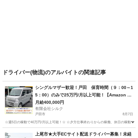
ドライバー(物流)のアルバイトの関連記事
シングルマザー歓迎！戸田 保育時間（９：00～1
5：00）のみで25万円/月以上可能！【Amazon Fl
ex】で稼ぎましょう！
月給400,000円
有限会社シルク
戸田市
8月7日
☆週5日の稼動で40万円/月以上可能！☆ ☆夕方仕事終わりからの稼働、休日の稼動で20万
埼玉
戸田市
配送
Amazon
上尾市★大手ECサイト配送ドライバー募集！未経