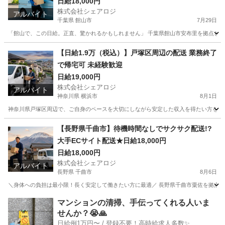
｜早上がりでも日給全額支給・シニア活躍中
日給18,000円
株式会社シェアロジ
アルバイト
千葉県 館山市
7月29日
「館山で、この日給。正直、驚かれるかもしれません」 千葉県館山市安布里を拠点とした
千葉
館山市
ドライバー
置き配
【日給1.9万（税込）】戸塚区周辺の配送 業務終了
で帰宅可 未経験歓迎
日給19,000円
株式会社シェアロジ
アルバイト
神奈川県 横浜市
8月1日
神奈川県戸塚区周辺で、ご自身のペースを大切にしながら安定した収入を得たい方を探して
神奈川
横浜市
ドライバー
業務
【長野県千曲市】待機時間なしでサクサク配送!?
大手ECサイト配送★日給18,000円
日給18,000円
株式会社シェアロジ
アルバイト
長野県 千曲市
8月6日
＼身体への負担は最小限！長く安定して働きたい方に最適／ 長野県千曲市粟佐を拠点とし
長野
千曲市
ドライバー
置き配
マンションの清掃、手伝ってくれる人いま
せんか？😭🙏
日給例1万円〜 / 登録不要！高時給求人多数✨