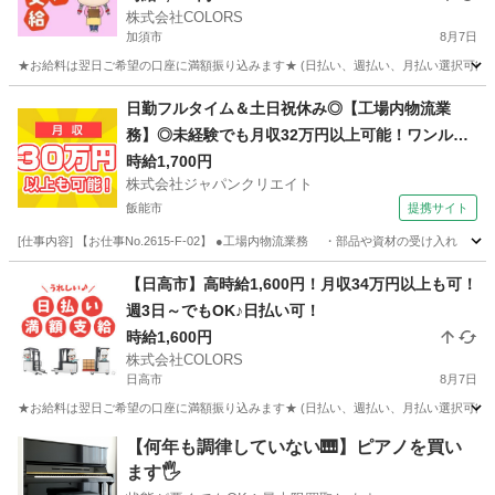
株式会社COLORS
加須市
8月7日
★お給料は翌日ご希望の口座に満額振り込みます★ (日払い、週払い、月払い選択可能) 
埼玉
加須市
倉庫
時給
日勤フルタイム＆土日祝休み◎【工場内物流業
務】◎未経験でも月収32万円以上可能！ワンルー
ム寮完備！
時給1,700円
株式会社ジャパンクリエイト
飯能市
提携サイト
[仕事内容] 【お仕事No.2615-F-02】 ●工場内物流業務 ・部品や資材の受け
埼玉
飯能市
その他
【日高市】高時給1,600円！月収34万円以上も可！
週3日～でもOK♪日払い可！
時給1,600円
株式会社COLORS
日高市
8月7日
★お給料は翌日ご希望の口座に満額振り込みます★ (日払い、週払い、月払い選択可能) 
埼玉
日高市
倉庫
時給
【何年も調律していない🎹】ピアノを買い
ます🖐️