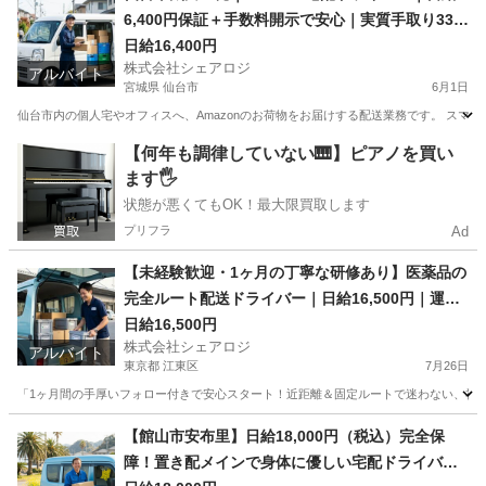
6,400円保証＋手数料開示で安心｜実質手取り33.3
万〜｜3名募集
日給16,400円
株式会社シェアロジ
アルバイト
宮城県 仙台市
6月1日
仙台市内の個人宅やオフィスへ、Amazonのお荷物をお届けする配送業務です。 スマ
宮城
仙台市
ドライバー
手数料
【何年も調律していない🎹】ピアノを買い
ます🖐️
状態が悪くてもOK！最大限買取します
プリフラ
Ad
【未経験歓迎・1ヶ月の丁寧な研修あり】医薬品の
完全ルート配送ドライバー｜日給16,500円｜運転
距離は毎日50km前後と少なめ！｜江東区辰巳発
日給16,500円
株式会社シェアロジ
アルバイト
東京都 江東区
7月26日
「1ヶ月間の手厚いフォロー付きで安心スタート！近距離＆固定ルートで迷わない、社会
東京
江東区
ドライバー
荷物
【館山市安布里】日給18,000円（税込）完全保
障！置き配メインで身体に優しい宅配ドライバー