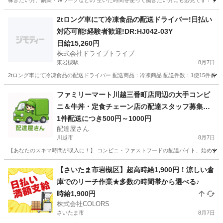
稼ぎたい方、副業・Wワークなどの 空いた時間を使って働きたい方にも必見です！ 勤務日
埼玉
入間郡
鶴瀬駅
倉庫
コンテナ
2tロング車にて冷凍食品の配送ドライバー!日払い
対応可能!経験者歓迎!DR:HJ042-03Y
日給15,260円
株式会社ドライブトライブ
東岩槻駅
8月7日
2tロング車にて冷凍食品の配送ドライバー 配送商品：冷凍商品 配送件数：1便15件前後 配送
埼玉
さいたま市
東岩槻駅
ドライバー
スーパーマーケット
ファミリーマート川越三番町店周辺の大手コンビ
ニ＆牛丼・定食チェーン店の配達スタッフ募集
中！
1件配送につき500円～1000円
配達屋さん
川越市
8月7日
【あなたのスキマ時間が収入に！】 コンビニ・ファストフードの配達バイト、始めません
埼玉
川越市
配送
スタッフ
【さいたま市岩槻区】超高時給1,900円！涼しい倉
庫でのリーチ作業★多数の時間帯から選べる♪
時給1,900円
株式会社COLORS
さいたま市
8月7日