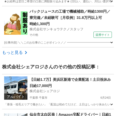
★お給料は翌日ご希望の口座に満額振り込みます★ (日払い、週払い、月払い選択可能) ◆お
埼玉
さいたま市
倉庫
時給
パックジュースの工場で機械補助／時給1300円／
寮完備／未経験可［月収例］31.8万円以上可
時給1,300円
株式会社サンキョウテクノスタッフ
その他
提携サイト
[仕事内容] ＼＼このお仕事のここがポイント／／ ━━━━━━━━━━━━━━━━━
埼玉
その他
ドライバー
もっと見る
株式会社シェアロジ
さんのその他の投稿記事：
【日給1.7万】美浜区新港で企業配送！土日祝休み
日給17,000円
株式会社シェアロジ
アルバイト
千葉県 千葉市
6月24日
「幕張・稲毛エリアで働きたい」 「配送は初めてだけど、土日はしっかり休みたい」 そ
千葉
千葉市
ドライバー
土日
仙台市太白区発｜Amazon宅配ドライバー｜日給1