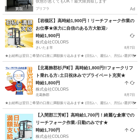
状態が悪くてもOK！最大限買取します
プリフラ
Ad
【岩槻区】高時給1,900円！リーチフォーク作業の
お仕事★体力に自信のある方大歓迎♪
時給1,900円
株式会社COLORS
さいたま市
8月7日
★お給料は翌日ご希望の口座に満額振り込みます★ (日払い、週払い、月払い選択可能) ◆
埼玉
さいたま市
倉庫
給料
【北葛飾郡杉戸町】高時給1,800円!!フォークリフ
ト乗れる方♪土日祝休みでプライベート充実★
時給1,800円
株式会社COLORS
北葛飾郡
8月7日
★お給料は翌日ご希望の口座に満額振り込みます★ (日払い、週払い、月払い選択可能) 
埼玉
北葛飾郡
物流
時給
【入間郡三芳町】高時給1,700円！綺麗な倉庫での
リーチフォーク作業♪日勤のみです★
時給1,700円
株式会社COLORS