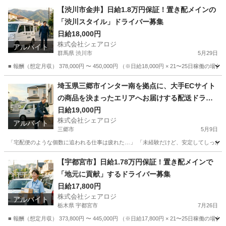
【渋川市金井】日給1.8万円保証！置き配メインの
「渋川スタイル」ドライバー募集
日給18,000円
株式会社シェアロジ
アルバイト
群馬県 渋川市
5月29日
■ 報酬（想定月収） 378,000円 〜 450,000円 （※日給18,000円 × 21〜25
群馬
渋川市
ドライバー
置き配
埼玉県三郷市インター南を拠点に、大手ECサイト
の商品を決まったエリアへお届けする配送ドライ
バーを募集します。
日給19,000円
株式会社シェアロジ
アルバイト
三郷市
5月9日
「宅配便のような個数に追われる仕事は疲れた…」 「未経験だけど、安定してしっかり稼ぎたい」
埼玉
三郷市
ドライバー
置き配
【宇都宮市】日給1.78万円保証！置き配メインで
「地元に貢献」するドライバー募集
日給17,800円
株式会社シェアロジ
アルバイト
栃木県 宇都宮市
7月26日
■ 報酬（想定月収） 373,800円 〜 445,000円 （※日給17,800円 × 21〜25