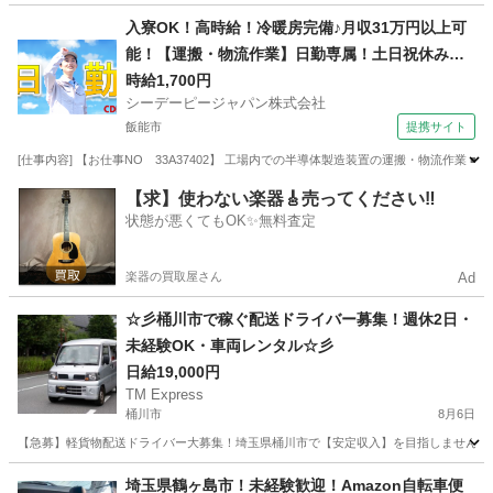
埼玉
川越市
ドライバー
Amazon
入寮OK！高時給！冷暖房完備♪月収31万円以上可
能！【運搬・物流作業】日勤専属！土日祝休み！
自動車通勤OK！無料送迎バスあり！
時給1,700円
シーデーピージャパン株式会社
飯能市
提携サイト
[仕事内容] 【お仕事NO 33A37402】 工場内での半導体製造装置の運搬・物流作業
埼玉
飯能市
その他
【求】使わない楽器🎸売ってください‼️
状態が悪くてもOK✨無料査定
楽器の買取屋さん
Ad
☆彡桶川市で稼ぐ配送ドライバー募集！週休2日・
未経験OK・車両レンタル☆彡
日給19,000円
TM Express
桶川市
8月6日
【急募】軽貨物配送ドライバー大募集！埼玉県桶川市で【安定収入】を目指しませんか？
埼玉
桶川市
ドライバー
社用車
埼玉県鶴ヶ島市！未経験歓迎！Amazon自転車便