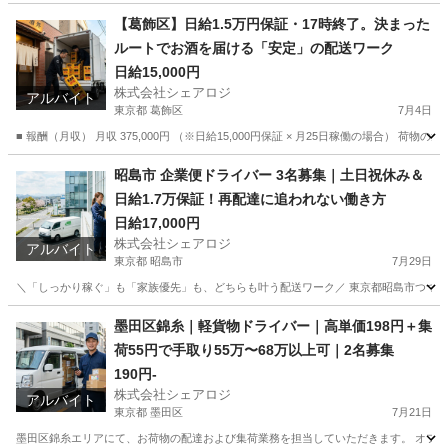
栃木
宇都宮市
ドライバー
置き配
【葛飾区】日給1.5万円保証・17時終了。決まった
ルートでお酒を届ける「安定」の配送ワーク
日給15,000円
株式会社シェアロジ
アルバイト
東京都 葛飾区
7月4日
■ 報酬（月収） 月収 375,000円 （※日給15,000円保証 × 月25日稼働の場合
東京
葛飾区
ドライバー
安全靴
昭島市 企業便ドライバー 3名募集｜土日祝休み＆
日給1.7万保証！再配達に追われない働き方
日給17,000円
株式会社シェアロジ
アルバイト
東京都 昭島市
7月29日
＼「しっかり稼ぐ」も「家族優先」も、どちらも叶う配送ワーク／ 東京都昭島市つつじ
東京
昭島市
ドライバー
ゴールデンウィーク
墨田区錦糸｜軽貨物ドライバー｜高単価198円＋集
荷55円で手取り55万〜68万以上可｜2名募集
190円-
株式会社シェアロジ
アルバイト
東京都 墨田区
7月21日
墨田区錦糸エリアにて、お荷物の配達および集荷業務を担当していただきます。 オフィ