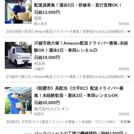
配達員募集！週休2日・研修有・直行直帰OK！
日給13,000円
髙野
鶴ヶ島市
8月6日
【埼玉県鶴ヶ島市】Amazon配送ドライバー大募集！普通免許があれば未経験OK！☆
埼玉
鶴ヶ島市
ドライバー
Amazon
川越市南大塚！Amazon配送ドライバー募集♪未経
験OK！週休2日・車両レンタル◎
日給19,000円
AQUA
川越市
8月6日
【川越市で稼げる！Amazon配送ドライバー募集！】普通免許があれば未経験OK！☆
埼玉
川越市
ドライバー
Amazon
《朝霞市》高配当《大手EC》配送ドライバー募
集！未経験歓迎・週休2日・車両レンタルOK
日給20,000円
株式会社カメレオン
朝霞市
8月6日
【朝霞市】大手ECサイト配送ドライバー大募集！☆未経験・ブランクOK☆ 「普通免許
埼玉
朝霞市
ドライバー
積み込み
パックジュースの工場で機械補助／時給1300円／