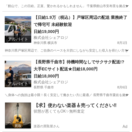
「館山で、この日給。正直、驚かれるかもしれません」 千葉県館山市安布里を拠点とした
千葉
館山市
ドライバー
置き配
【日給1.9万（税込）】戸塚区周辺の配送 業務終了
で帰宅可 未経験歓迎
日給19,000円
株式会社シェアロジ
アルバイト
神奈川県 横浜市
8月1日
神奈川県戸塚区周辺で、ご自身のペースを大切にしながら安定した収入を得たい方を探して
神奈川
横浜市
ドライバー
業務
【長野県千曲市】待機時間なしでサクサク配送!?
大手ECサイト配送★日給18,000円
日給18,000円
株式会社シェアロジ
アルバイト
長野県 千曲市
8月6日
＼身体への負担は最小限！長く安定して働きたい方に最適／ 長野県千曲市粟佐を拠点とし
長野
千曲市
ドライバー
置き配
【求】使わない楽器🎸売ってください‼️
状態が悪くてもOK✨無料査定
楽器の買取屋さん
Ad