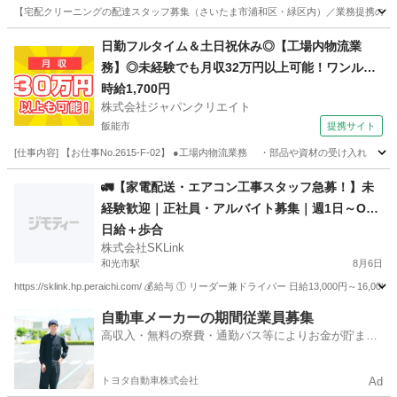
【宅配クリーニングの配達スタッフ募集（さいたま市浦和区・緑区内）／業務提携の宅配
埼玉
さいたま市
浦和駅
ドライバー
埼玉
さいたま市
日勤フルタイム＆土日祝休み◎【工場内物流業
務】◎未経験でも月収32万円以上可能！ワンルー
浦和美園駅
ドライバー
スタッフ
ム寮完備！
時給1,700円
株式会社ジャパンクリエイト
飯能市
提携サイト
[仕事内容] 【お仕事No.2615-F-02】 ●工場内物流業務 ・部品や資材の受け
埼玉
飯能市
その他
🚛【家電配送・エアコン工事スタッフ急募！】未
経験歓迎｜正社員・アルバイト募集｜週1日～O
K！
日給＋歩合
株式会社SKLink
和光市駅
8月6日
https://sklink.hp.peraichi.com/ 💰給与 ① リーダー兼ドライバー 日給13,000円
埼玉
和光市
和光市駅
引越し
歩合
自動車メーカーの期間従業員募集
高収入・無料の寮費・通勤バス等によりお金が貯まり
やすい環境
トヨタ自動車株式会社
Ad