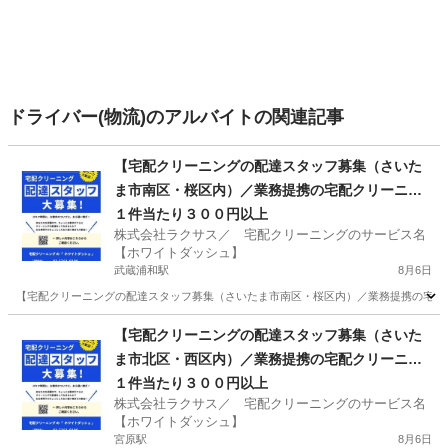
ドライバー(物流)のアルバイトの関連記事
【宅配クリーニングの配達スタッフ募集（さいた
ま市南区・桜区内）／業務提携の宅配クリーニン
グ店募集】
１件当たり３００円以上
株式会社ラクサス／ 宅配クリーニングのサービス名
【ホワイトダッシュ】
武蔵浦和駅
8月6日
【宅配クリーニングの配達スタッフ募集（さいたま市南区・桜区内）／業務提携の宅配ク
埼玉
さいたま市
武蔵浦和駅
ドライバー
埼玉
【宅配クリーニングの配達スタッフ募集（さいた
ま市北区・西区内）／業務提携の宅配クリーニン
さいたま市
西浦和駅
ドライバー
スタッフ
グ店募集】
１件当たり３００円以上
株式会社ラクサス／ 宅配クリーニングのサービス名
【ホワイトダッシュ】
宮原駅
8月6日