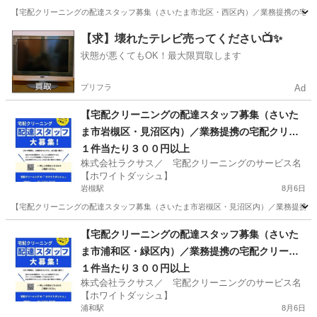
【宅配クリーニングの配達スタッフ募集（さいたま市北区・西区内）／業務提携の宅配ク
埼玉
さいたま市
宮原駅
ドライバー
埼玉
さいたま市
【求】壊れたテレビ売ってください📺✨
状態が悪くてもOK！最大限買取します
指扇駅
ドライバー
スタッフ
プリフラ
Ad
【宅配クリーニングの配達スタッフ募集（さいた
ま市岩槻区・見沼区内）／業務提携の宅配クリー
ニング店募集】
１件当たり３００円以上
株式会社ラクサス／ 宅配クリーニングのサービス名
【ホワイトダッシュ】
岩槻駅
8月6日
【宅配クリーニングの配達スタッフ募集（さいたま市岩槻区・見沼区内）／業務提携の宅
埼玉
さいたま市
岩槻駅
ドライバー
埼玉
さいたま市
【宅配クリーニングの配達スタッフ募集（さいた
ま市浦和区・緑区内）／業務提携の宅配クリーニ
東大宮駅
ドライバー
スタッフ
ング店募集】
１件当たり３００円以上
株式会社ラクサス／ 宅配クリーニングのサービス名
【ホワイトダッシュ】
浦和駅
8月6日