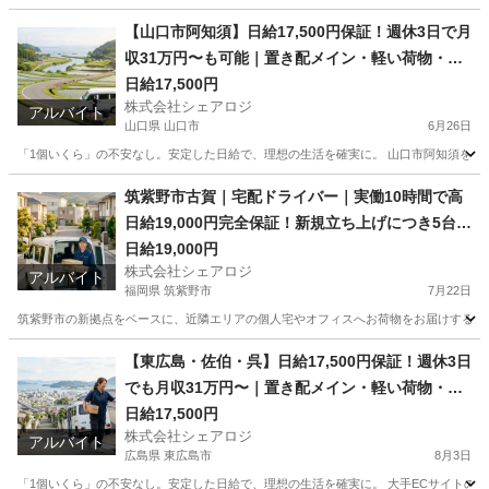
東京
墨田区
ドライバー
手数料
【山口市阿知須】日給17,500円保証！週休3日で月
収31万円〜も可能｜置き配メイン・軽い荷物・早
上がりOK｜未経験歓迎・車両レンタルあり｜直行
日給17,500円
株式会社シェアロジ
直帰OK
アルバイト
山口県 山口市
6月26日
「1個いくら」の不安なし。安定した日給で、理想の生活を確実に。 山口市阿知須を拠
山口
山口市
ドライバー
置き配
筑紫野市古賀｜宅配ドライバー｜実働10時間で高
日給19,000円完全保証！新規立ち上げにつき5台限
定募集
日給19,000円
株式会社シェアロジ
アルバイト
福岡県 筑紫野市
7月22日
筑紫野市の新拠点をベースに、近隣エリアの個人宅やオフィスへお荷物をお届けする配送
福岡
筑紫野市
ドライバー
手数料
【東広島・佐伯・呉】日給17,500円保証！週休3日
でも月収31万円〜｜置き配メイン・軽い荷物・早
上がりOK｜未経験歓迎・車両レンタル＆研修あり
日給17,500円
株式会社シェアロジ
｜直行直帰OK
アルバイト
広島県 東広島市
8月3日
「1個いくら」の不安なし。安定した日給で、理想の生活を確実に。 大手ECサイトの荷