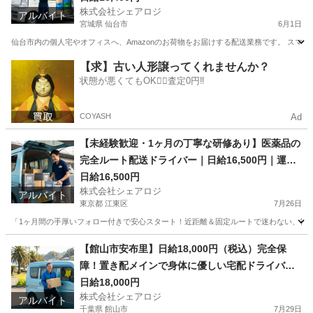
株式会社シェアロジ
アルバイト
宮城県 仙台市
6月1日
仙台市内の個人宅やオフィスへ、Amazonのお荷物をお届けする配送業務です。 スマ
宮城
仙台市
ドライバー
手数料
【求】古い人形譲ってくれませんか？
状態が悪くてもOK🙆‍♀️査定0円‼️
COYASH
Ad
【未経験歓迎・1ヶ月の丁寧な研修あり】医薬品の
完全ルート配送ドライバー｜日給16,500円｜運転
距離は毎日50km前後と少なめ！｜江東区辰巳発
日給16,500円
株式会社シェアロジ
アルバイト
東京都 江東区
7月26日
「1ヶ月間の手厚いフォロー付きで安心スタート！近距離＆固定ルートで迷わない、社会
東京
江東区
ドライバー
荷物
【館山市安布里】日給18,000円（税込）完全保
障！置き配メインで身体に優しい宅配ドライバー
｜早上がりでも日給全額支給・シニア活躍中
日給18,000円
株式会社シェアロジ
アルバイト
千葉県 館山市
7月29日