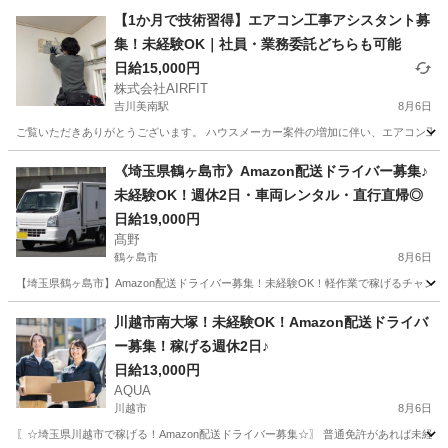
【1か月で技術習得】エアコン工事アシスタント募
集！未経験OK｜社員・業務委託どちらも可能
日給15,000円
株式会社AIRFIT
吉川美南駅
8月6日
ご覧いただきありがとうございます。 ハウスメーカー案件の増加に伴い、エアコン工事ス
埼玉
吉川市
吉川美南駅
その他
業務委託
《埼玉県鶴ヶ島市》Amazon配送ドライバー募集♪
未経験OK！週休2日・車両レンタル・直行直帰◎
日給19,000円
髙野
鶴ヶ島市
8月6日
【埼玉県鶴ヶ島市】Amazon配送ドライバー募集！未経験OK！軽作業で稼げるチャン
埼玉
鶴ヶ島市
ドライバー
Amazon
川越市南大塚！未経験OK！Amazon配送ドライバ
ー募集！稼げる週休2日♪
日給13,000円
AQUA
川越市
8月6日
〖☆埼玉県川越市で稼げる！Amazon配送ドライバー募集☆〗 普通免許があれば未経