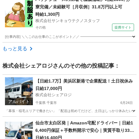
寮完備／未経験可［月収例］31.8万円以上可
時給1,300円
株式会社サンキョウテクノスタッフ
その他
提携サイト
[仕事内容] ＼＼このお仕事のここがポイント／／ ━━━━━━━━━━━━━━━━━
埼玉
その他
ドライバー
もっと見る
株式会社シェアロジ
さんのその他の投稿記事：
【日給1.7万】美浜区新港で企業配送！土日祝休み
日給17,000円
株式会社シェアロジ
アルバイト
千葉県 千葉市
6月24日
「幕張・稲毛エリアで働きたい」 「配送は初めてだけど、土日はしっかり休みたい」 そ
千葉
千葉市
ドライバー
土日
仙台市太白区発｜Amazon宅配ドライバー｜日給1
6,400円保証＋手数料開示で安心｜実質手取り33.3
万〜｜3名募集
日給16,400円