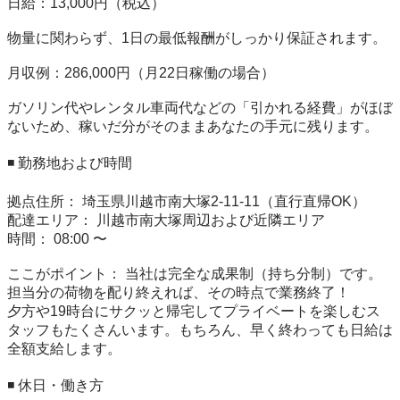
日給：13,000円（税込）

物量に関わらず、1日の最低報酬がしっかり保証されます。

月収例：286,000円（月22日稼働の場合）

ガソリン代やレンタル車両代などの「引かれる経費」がほぼ
ないため、稼いだ分がそのままあなたの手元に残ります。

◾️ 勤務地および時間

拠点住所： 埼玉県川越市南大塚2-11-11（直行直帰OK）

配達エリア： 川越市南大塚周辺および近隣エリア

時間： 08:00 〜 

ここがポイント： 当社は完全な成果制（持ち分制）です。

担当分の荷物を配り終えれば、その時点で業務終了！

夕方や19時台にサクッと帰宅してプライベートを楽しむス
タッフもたくさんいます。もちろん、早く終わっても日給は
全額支給します。

◾️ 休日・働き方
