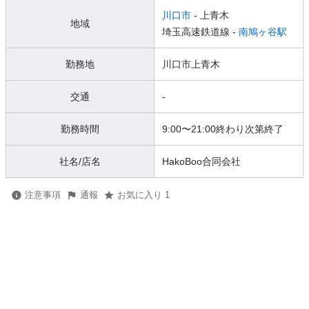
川口市
- 上青木
地域
埼玉高速鉄道線 -
南鳩ヶ谷駅
勤務地
川口市上青木
交通
-
勤務時間
9:00〜21:00終わり次第終了
社名/店名
HakoBoo合同会社
注意事項
通報
お気に入り 1