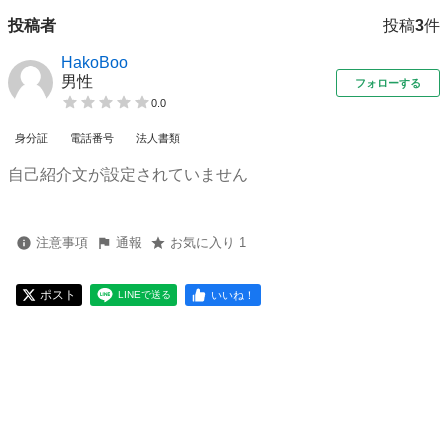
投稿者
投稿
3
件
HakoBoo
男性
フォローする
0.0
身分証
電話番号
法人書類
自己紹介文が設定されていません
注意事項
通報
お気に入り 1
ポスト
いいね！
LINEで送る