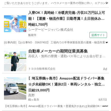
ご覧いただきありがとうございます。 ハウスメーカー案件の増加に伴い、エアコン工事ス
埼玉
吉川市
吉川美南駅
その他
業務委託
入寮OK！高時給！冷暖房完備♪月収31万円以上可
能！【運搬・物流作業】日勤専属！土日祝休み！
自動車通勤OK！無料送迎バスあり！
時給1,700円
シーデーピージャパン株式会社
飯能市
提携サイト
[仕事内容] 【お仕事NO 33A37402】 工場内での半導体製造装置の運搬・物流作業
埼玉
飯能市
その他
自動車メーカーの期間従業員募集
高収入・無料の寮費・通勤バス等によりお金が貯まり
やすい環境
トヨタ自動車株式会社
Ad
〖埼玉県鶴ヶ島市〗Amazon配送ドライバー募集
☆彡未経験OK！週休2日・車両レンタル・独立支
援も
日給19,000円
髙野
鶴ヶ島市
8月7日
【埼玉県鶴ヶ島市】Amazon配送ドライバー募集！普通免許があれば未経験OK！■■ 