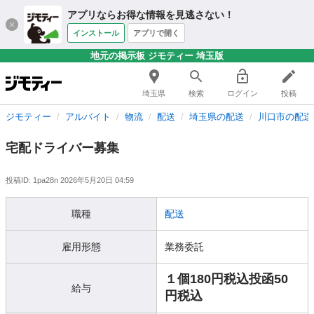
アプリならお得な情報を見逃さない！
インストール
アプリで開く
地元の掲示板 ジモティー 埼玉版
埼玉県
検索
ログイン
投稿
ジモティー
アルバイト
物流
配送
埼玉県の配送
川口市の配送
宅配ドライバー募集
投稿ID: 1pa28n
2026年5月20日 04:59
職種
配送
雇用形態
業務委託
１個180円税込投函50
給与
円税込