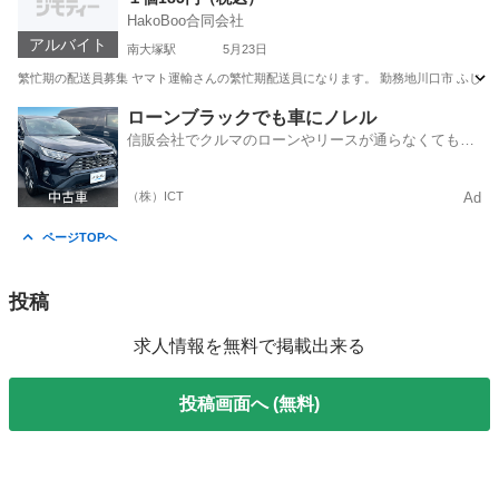
HakoBoo合同会社
アルバイト
南大塚駅
5月23日
繁忙期の配送員募集 ヤマト運輸さんの繁忙期配送員になります。 勤務地川口市 ふじみ野市 時間
埼玉
川越市
南大塚駅
配送
ヤマト運輸
ローンブラックでも車にノレル
信販会社でクルマのローンやリースが通らなくてもク
ルマをご利用いただけるサービスがあります！
（株）ICT
Ad
ページTOPへ
投稿
求人情報を無料で掲載出来る
投稿画面へ (無料)