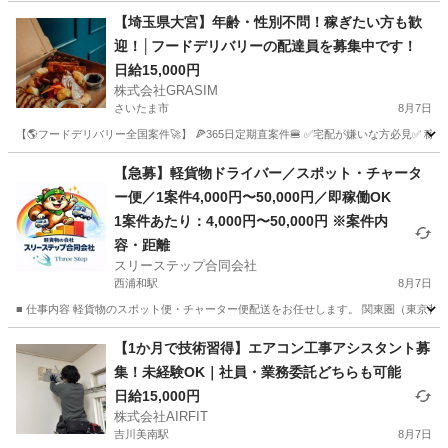
【埼玉県大宮】年齢・性別不問！稼ぎたい方も歓
迎！│フードデリバリーの配達員を募集中です！
日給15,000円
株式会社GRASIM
さいたま市
8月7日
【🌎フードデリバリー全国案件🚀】 🍕365日定期直案件🍔 ✅宅配が嫌いな方必見✅ 稼働
埼玉
さいたま市
ドライバー
1件
【急募】軽貨物ドライバー／スポット・チャータ
ー便／1案件4,000円〜50,000円／即稼働OK
1案件あたり：4,000円〜50,000円 ※案件内
容・距離
スリーステップ合同会社
西浦和駅
8月7日
■ 仕事内容 軽貨物のスポット便・チャーター便配送をお任せします。 関東圏（東京都・
埼玉
さいたま市
西浦和駅
配送
スポット
【1か月で技術習得】エアコン工事アシスタント募
集！未経験OK｜社員・業務委託どちらも可能
日給15,000円
株式会社AIRFIT
吉川美南駅
8月7日