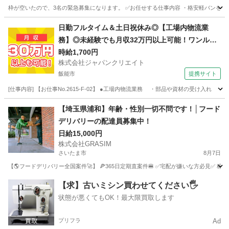
枠が空いたので、3名の緊急募集になります。 ✅お任せする仕事内容 ・格安軽バンを使
埼玉
上尾市
ドライバー
荷物
日勤フルタイム＆土日祝休み◎【工場内物流業
務】◎未経験でも月収32万円以上可能！ワンルー
ム寮完備！
時給1,700円
株式会社ジャパンクリエイト
飯能市
提携サイト
[仕事内容] 【お仕事No.2615-F-02】 ●工場内物流業務 ・部品や資材の受け
埼玉
飯能市
その他
【埼玉県浦和】年齢・性別一切不問です！│フード
デリバリーの配達員募集中！
日給15,000円
株式会社GRASIM
さいたま市
8月7日
【🌎フードデリバリー全国案件🚀】 🍕365日定期直案件🍔 ✅宅配が嫌いな方必見✅ 稼働
埼玉
さいたま市
ドライバー
1件
【求】古いミシン買わせてください🖐️
状態が悪くてもOK！最大限買取します
プリフラ
Ad