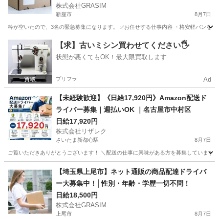
株式会社GRASIM
新座市
8月7日
枠が空いたので、3名の緊急募集になります。 ✅お任せする仕事内容 ・格安軽バンを使
埼玉
新座市
ドライバー
荷物
【求】古いミシン買わせてください🖐️
状態が悪くてもOK！最大限買取します
プリフラ
Ad
【未経験歓迎】《日給17,920円》Amazon配送ド
ライバー募集｜週払いOK ｜名古屋市中村区
日給17,920円
株式会社リザレク
さいたま新都心駅
8月7日
ご覧いただきありがとうございます！ ＼配送の仕事に興味がある方を募集しています／ 宮崎県
埼玉
さいたま市
さいたま新都心駅
ドライバー
Amazon
【埼玉県上尾市】ネット通販の商品配達ドライバ
ー大募集中！│性別・年齢・学歴一切不問！
日給18,500円
株式会社GRASIM
上尾市
8月7日