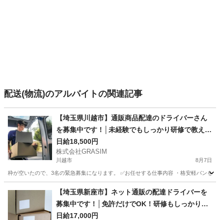
配送(物流)のアルバイトの関連記事
【埼玉県川越市】通販商品配達のドライバーさん
を募集中です！│未経験でもしっかり研修で教えま
す！
日給18,500円
株式会社GRASIM
川越市
8月7日
枠が空いたので、3名の緊急募集になります。 ✅お任せする仕事内容 ・格安軽バンを使
埼玉
川越市
ドライバー
荷物
【埼玉県新座市】ネット通販の配達ドライバーを
募集中です！│免許だけでOK！研修もしっかりあ
ります！
日給17,000円