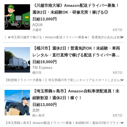
埼玉
鶴ヶ島市
ドライバー
Amazon
《川越市南大塚》Amazon配送ドライバー募集！
週休2日・未経験OK・研修充実！稼げる◎
日給13,000円
AQUA
川越市
8月7日
〖★埼玉県川越市で稼げる！Amazon配送ドライバー募集★〗 普通免許があれば未経
埼玉
川越市
ドライバー
Amazon
【桶川市】週休2日！普通免許OK！未経験・車両
レンタル・直行直帰で稼げる配送ドライバー募
集！
日給19,000円
TM Express
桶川市
8月7日
【軽貨物ドライバー大募集！】埼玉県桶川市で新しいキャリアをスタートしませんか？普
埼玉
桶川市
ドライバー
社用車
【埼玉県鶴ヶ島市】Amazon自転車便配達員！未
経験歓迎！週休2日！稼ぐ！
日給13,000円
髙野
鶴ヶ島市
8月7日
【埼玉県鶴ヶ島市】Amazon配送ドライバー募集！未経験OK！週休2日制でプライベー