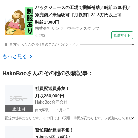
埼玉
鶴ヶ島市
ドライバー
Amazon
パックジュースの工場で機械補助／時給1300円／
寮完備／未経験可［月収例］31.8万円以上可
時給1,300円
株式会社サンキョウテクノスタッフ
その他
提携サイト
[仕事内容] ＼＼このお仕事のここがポイント／／ ━━━━━━━━━━━━━━━━━
埼玉
その他
ドライバー
もっと見る
HakoBoo
さんのその他の投稿記事：
社員配送員募集！
月収250,000円
HakoBoo合同会社
正社員
南大塚駅
5月23日
配送の仕事になります。 その日により現場、時間が変わります。 未経験の方でもしっか
埼玉
川越市
南大塚駅
配送
社員
繁忙期配達員募集！
１個185円（税込）