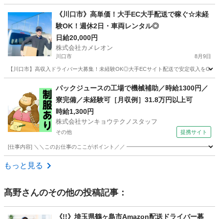
埼玉
草加市
越谷レイクタウン駅
ドライバー
貨物
《川口市》高単価！大手EC大手配送で稼ぐ☆未経
験OK！週休2日・車両レンタル◎
日給20,000円
株式会社カメレオン
川口市
8月9日
【川口市】高収入ドライバー大募集！未経験OK◎大手ECサイト配送で安定収入をGet✨
埼玉
川口市
ドライバー
積み込み
パックジュースの工場で機械補助／時給1300円／
寮完備／未経験可［月収例］31.8万円以上可
時給1,300円
株式会社サンキョウテクノスタッフ
その他
提携サイト
[仕事内容] ＼＼このお仕事のここがポイント／／ ━━━━━━━━━━━━━━━━━
埼玉
その他
ドライバー
もっと見る
髙野
さんのその他の投稿記事：
《!!》埼玉県鶴ヶ島市Amazon配送ドライバー募