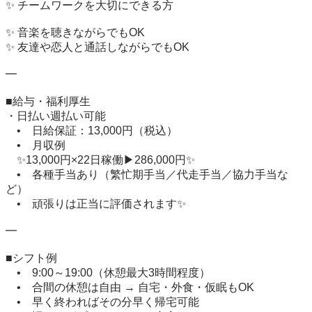
✨ チームワークを大切にできる方

✨ 音楽を聴きながらでもOK

✨ 友達や恋人と通話しながらでもOK

━

■給与・福利厚生

・日払い週払い可能

　•　日給保証：13,000円（税込）

　•　月収例

　✨13,000円×22日稼働▶286,000円✨

　•　各種手当あり（繁忙期手当／代走手当／協力手当な
ど）

　•　頑張りは正当に評価されます✨

━

■シフト例

　•　9:00～19:00（休憩最大3時間程度）

　•　合間の休憩は自由 → 自宅・外食・仮眠もOK

　•　早く終わればその分早く帰宅可能
