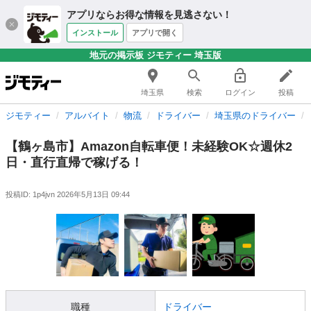
アプリならお得な情報を見逃さない！
インストール
アプリで開く
地元の掲示板 ジモティー 埼玉版
埼玉県
検索
ログイン
投稿
ジモティー
アルバイト
物流
ドライバー
埼玉県のドライバー
【鶴ヶ島市】Amazon自転車便！未経験OK☆週休2
日・直行直帰で稼げる！
投稿ID: 1p4jvn
2026年5月13日 09:44
職種
ドライバー