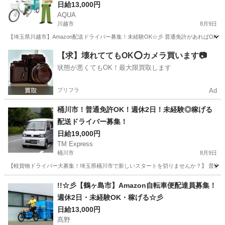
ル可
日給13,000円
AQUA
川越市
8月9日
【埼玉県川越市】Amazon配送ドライバー募集！未経験OK☆彡 普通免許があればOK
埼玉
川越市
ドライバー
Amazon
【求】壊れててもOK⭕️カメラ買います📷
状態が悪くてもOK！最大限買取します
プリフラ
Ad
桶川市！普通免許OK！週休2日！未経験◎稼げる
配送ドライバー募集！
日給19,000円
TM Express
桶川市
8月9日
【軽貨物ドライバー大募集！埼玉県桶川市で新しいスタートを切りませんか？】 普通免
埼玉
桶川市
ドライバー
社用車
!!☆彡【鶴ヶ島市】Amazon自転車便配達員募集！
週休2日・未経験OK・稼げる☆彡
日給13,000円
髙野