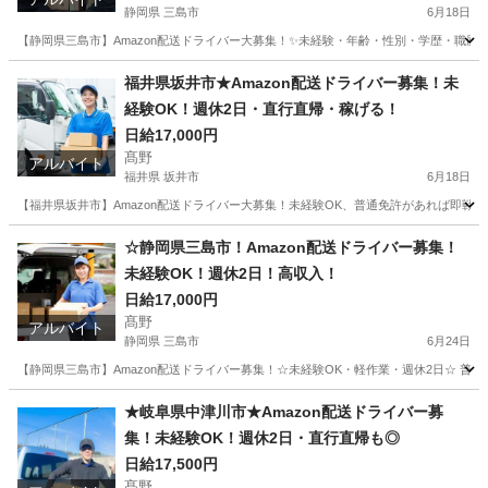
静岡県 三島市
6月18日
【静岡県三島市】Amazon配送ドライバー大募集！✨未経験・年齢・性別・学歴・職歴
静岡
三島市
ドライバー
Amazon
福井県坂井市★Amazon配送ドライバー募集！未
経験OK！週休2日・直行直帰・稼げる！
日給17,000円
髙野
アルバイト
福井県 坂井市
6月18日
【福井県坂井市】Amazon配送ドライバー大募集！未経験OK、普通免許があれば即戦
福井
坂井市
ドライバー
Amazon
☆静岡県三島市！Amazon配送ドライバー募集！
未経験OK！週休2日！高収入！
日給17,000円
髙野
アルバイト
静岡県 三島市
6月24日
【静岡県三島市】Amazon配送ドライバー募集！☆未経験OK・軽作業・週休2日☆ 
静岡
三島市
ドライバー
Amazon
★岐阜県中津川市★Amazon配送ドライバー募
集！未経験OK！週休2日・直行直帰も◎
日給17,500円
髙野