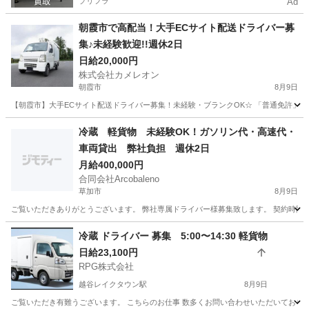
プリフラ
Ad
朝霞市で高配当！大手ECサイト配送ドライバー募
集♪未経験歓迎!!週休2日
日給20,000円
株式会社カメレオン
朝霞市
8月9日
【朝霞市】大手ECサイト配送ドライバー募集！未経験・ブランクOK☆ 「普通免許」が
埼玉
朝霞市
ドライバー
積み込み
冷蔵 軽貨物 未経験OK！ガソリン代・高速代・
車両貸出 弊社負担 週休2日
月給400,000円
合同会社Arcobaleno
草加市
8月9日
ご覧いただきありがとうございます。 弊社専属ドライバー様募集致します。 契約時間 3
埼玉
草加市
ドライバー
貸出
冷蔵 ドライバー 募集 5:00〜14:30 軽貨物
日給23,100円
RPG株式会社
越谷レイクタウン駅
8月9日
ご覧いただき有難うございます。 こちらのお仕事 数多くお問い合わせいただいております