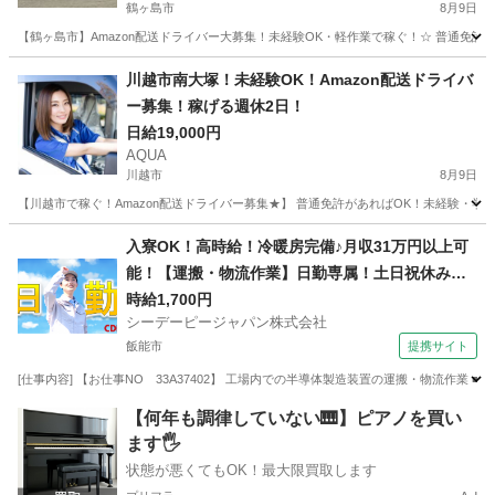
鶴ヶ島市
8月9日
【鶴ヶ島市】Amazon配送ドライバー大募集！未経験OK・軽作業で稼ぐ！☆ 普通免
埼玉
鶴ヶ島市
ドライバー
Amazon
川越市南大塚！未経験OK！Amazon配送ドライバ
ー募集！稼げる週休2日！
日給19,000円
AQUA
川越市
8月9日
【川越市で稼ぐ！Amazon配送ドライバー募集★】 普通免許があればOK！未経験・
埼玉
川越市
ドライバー
Amazon
入寮OK！高時給！冷暖房完備♪月収31万円以上可
能！【運搬・物流作業】日勤専属！土日祝休み！
自動車通勤OK！無料送迎バスあり！
時給1,700円
シーデーピージャパン株式会社
飯能市
提携サイト
[仕事内容] 【お仕事NO 33A37402】 工場内での半導体製造装置の運搬・物流作業
埼玉
飯能市
その他
【何年も調律していない🎹】ピアノを買い
ます🖐️
状態が悪くてもOK！最大限買取します