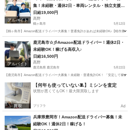
集！未経験・週休2日・車両レンタル・独立支援も
◎
日給19,000円
髙野
アルバイト
鶴ヶ島市
5月12日
【鶴ヶ島市】Amazon配送ドライバー大募集！普通免許があれば未経験OK♪【軽作業
埼玉
鶴ヶ島市
ドライバー
Amazon
鹿児島市☆彡Amazon配送ドライバー！週休2日・
未経験OK！稼げる高収入♪
日給16,500円
髙野
アルバイト
鹿児島県 鹿児島市
5月22日
【鹿児島市】Amazon配送ドライバー大募集！未経験・普通免許OK！ 「安定して稼
鹿児島
鹿児島市
ドライバー
Amazon
【何年も使っていない🧵】ミシンを査定
状態が悪くてもOK！最大限買取します
プリフラ
Ad
兵庫県豊岡市！Amazon配送ドライバー募集！未
経験OK！週休2日！稼げる！