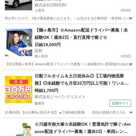
株式会社GRASIM
上尾市
8月9日
枠が空いたので、3名の緊急募集になります。 ✅お任せする仕事内容 ・格安軽バンを使
埼玉
上尾市
ドライバー
通販
【鶴ヶ島市】☆Amazon配送ドライバー募集！未
経験OK！週休2日・直行直帰で稼ぐ☆
日給19,000円
髙野
鶴ヶ島市
8月9日
【埼玉県鶴ヶ島市】Amazon配送ドライバー大募集！☆未経験OK☆普通免許があれば始
埼玉
鶴ヶ島市
ドライバー
Amazon
日勤フルタイム＆土日祝休み◎【工場内物流業
務】◎未経験でも月収32万円以上可能！ワンルー
ム寮完備！
時給1,700円
株式会社ジャパンクリエイト
飯能市
提携サイト
[仕事内容] 【お仕事No.2615-F-02】 ●工場内物流業務 ・部品や資材の受け
埼玉
飯能市
その他
☆川越市南大塚☆未経験OK！普通免許で稼ぐ♪Am
azon配送ドライバー募集！週休2日・車両レンタ