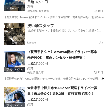
日給16,500円
髙野
アルバイト
鹿児島県 鹿児島市
5月19日
【鹿児島市】Amazon配送ドライバー大募集！未経験OK！普通免許があれば始められま
鹿児島
鹿児島市
ドライバー
Amazon
洗い場スタッフ
日給例1万円〜 /【登録不要】スマホで1分！単発バイ
ト一括検索✨
Lacotto
Ad
《長野県佐久市》Amazon配送ドライバー募集！
未経験OK！車両レンタル・研修充実！
日給17,000円
髙野
アルバイト
長野県 佐久市
5月11日
【長野県佐久市】Amazon配送ドライバー大募集！普通免許があればOK☆未経験・女
長野
佐久市
ドライバー
Amazon
★岐阜県中津川市★Amazon配送ドライバー募
集！未経験OK！週休2日・直行直帰で稼ぐ！
日給17,500円
髙野
アルバイト