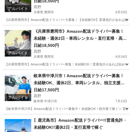
日給18,500円
髙野
アルバイト
兵庫県 豊岡市
6月23日
【兵庫県豊岡市】Amazon配送ドライバー大募集！【未経験OK】普通免許があれば始め
兵庫
豊岡市
ドライバー
Amazon
《兵庫県豊岡市》Amazon配送ドライバー募集！
未経験・週休2日・車両レンタル・直行直帰・高収
入
日給18,500円
髙野
アルバイト
兵庫県 豊岡市
6月24日
【兵庫県豊岡市】Amazon配送ドライバー募集！未経験OK！普通免許があれば始めら
兵庫
豊岡市
ドライバー
Amazon
岐阜県中津川市！Amazon配送ドライバー募集！
未経験OK、週休2日、車両レンタル、独立支援
も！
日給17,500円
髙野
アルバイト
岐阜県 中津川市
7月13日
【岐阜県中津川市】Amazon配送ドライバー募集中！未経験OK！軽作業で稼ぐ☆ 普通
岐阜
中津川市
ドライバー
Amazon
〖鹿児島市〗Amazon配送ドライバー!!普通免許・
未経験OK!!週休2日・直行直帰で稼ぐ