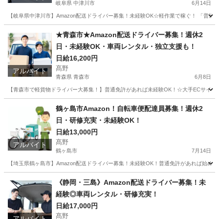
岐阜県 中津川市
6月14日
【岐阜県中津川市】Amazon配送ドライバー募集！未経験OK☆軽作業で稼ぐ！ 「普
岐阜
中津川市
ドライバー
Amazon
★青森市★Amazon配送ドライバー募集！週休2
日・未経験OK・車両レンタル・独立支援も！
日給16,200円
髙野
アルバイト
青森県 青森市
6月8日
【青森市で軽貨物ドライバー大募集！】普通免許があれば未経験OK！☆大手ECサイトの
青森
青森市
ドライバー
Amazon
鶴ヶ島市Amazon！自転車便配達員募集！週休2
日・研修充実・未経験OK！
日給13,000円
髙野
アルバイト
鶴ヶ島市
7月14日
【埼玉県鶴ヶ島市】Amazon配送ドライバー募集！未経験OK！普通免許があれば始め
埼玉
鶴ヶ島市
ドライバー
Amazon
《静岡・三島》Amazon配送ドライバー募集！未
経験◎車両レンタル・研修充実！
日給17,000円
髙野
アルバイト