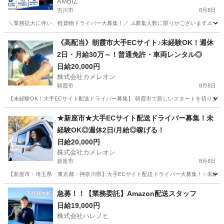
AMBIZ
吉川市
8月8日
＼業務拡大に伴い、軽貨物ドライバー大募集！／ ⚠️募集人数に限りがございます⚠️ 【勤務地】 埼玉県
埼玉
吉川市
ドライバー
貨物
《高配当》朝霞市大手ECサイト♪未経験OK！週休
2日・月給30万～！普通免許・車両レンタル◎
日給20,000円
株式会社カメレオン
朝霞市
8月8日
【未経験OK！大手ECサイト配送ドライバー募集】 朝霞市で新しいスタートを切りま
埼玉
朝霞市
ドライバー
積み込み
★新座市★大手ECサイト配送ドライバー募集！未
経験OK◎週休2日/月給◎稼げる！
日給20,000円
株式会社カメレオン
新座市
8月8日
【新座市・埼玉県・東京都・神奈川県】大手ECサイト配送ドライバー大募集！✨未経験O
埼玉
新座市
ドライバー
積み込み
急募！！【業務委託】Amazon配送スタッフ
日給19,000円
株式会社ハレノヒ