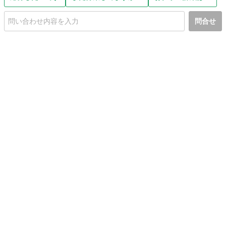
問合せ
初めての方へ
利用規約
プライバシーポリシー
プライバシー・ステートメント
健全化に資する運用方針
お問い合わせ
運営会社
サイトマップ
ご利用ガイド
フリーワードで探す
PC版で表示
都道府県選択
特定商取引法の表示
利用者情報の外部送信について
© 2011-
2026
Jmty, Inc.