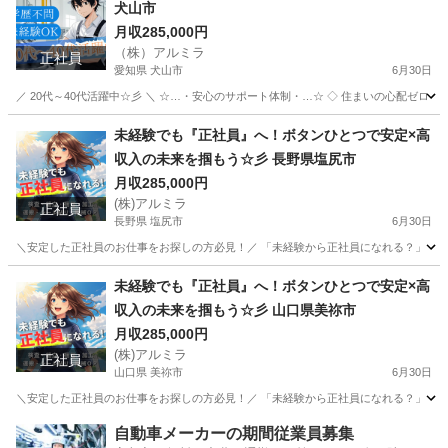
犬山市
月収285,000円
（株）アルミラ
正社員
愛知県 犬山市
6月30日
／ 20代～40代活躍中☆彡 ＼ ☆…・安心のサポート体制・…☆ ◇ 住まいの心配ゼロ！ ◇ 
愛知
犬山市
工場
未経験
未経験でも『正社員』へ！ボタンひとつで安定×高
収入の未来を掴もう☆彡 長野県塩尻市
月収285,000円
(株)アルミラ
正社員
長野県 塩尻市
6月30日
＼安定した正社員のお仕事をお探しの方必見！／ 「未経験から正社員になれる？」 「すぐ
長野
塩尻市
工場
未経験
未経験でも『正社員』へ！ボタンひとつで安定×高
収入の未来を掴もう☆彡 山口県美祢市
月収285,000円
(株)アルミラ
正社員
山口県 美祢市
6月30日
＼安定した正社員のお仕事をお探しの方必見！／ 「未経験から正社員になれる？」 「すぐ
山口
美祢市
工場
未経験
自動車メーカーの期間従業員募集