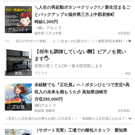
三重
亀山市
物流
時給
＼人生の再起動ボタン⇒クリック!!／新生活まるご
とバックアップ☆福井県三方上中郡若狭町
時給1,300円
（株）アルミラ
アルバイト
福井県 三方上中郡
6月30日
"☆…・安心のサポート体制・…☆ ◇ 住まいの心配ゼロ！ ◇ • 個室1R完全無料！ • 即日
福井
三方上中郡
工場
完全無料
【何年も調律していない🎹】ピアノを買い
ます🖐️
状態が悪くてもOK！最大限買取します
プリフラ
Ad
未経験でも『正社員』へ！ボタンひとつで安定×高
収入の未来を掴もう☆彡 高知県須崎市
月収285,000円
(株)アルミラ
正社員
高知県 須崎市
6月30日
＼安定した正社員のお仕事をお探しの方必見！／ 「未経験から正社員になれる？」 「すぐ
高知
須崎市
工場
未経験
（サポート充実）工場での梱包スタッフ 愛知県