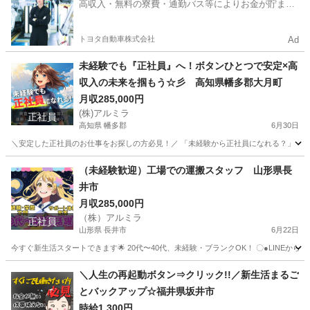
高収入・無料の寮費・通勤バス等によりお金が貯まり
やすい環境
トヨタ自動車株式会社
Ad
未経験でも『正社員』へ！ボタンひとつで安定×高
収入の未来を掴もう☆彡 高知県幡多郡大月町
月収285,000円
(株)アルミラ
正社員
高知県 幡多郡
6月30日
＼安定した正社員のお仕事をお探しの方必見！／ 「未経験から正社員になれる？」 「す
高知
幡多郡
工場
未経験
（未経験歓迎）工場での運搬スタッフ 山形県長
井市
月収285,000円
（株）アルミラ
正社員
山形県 長井市
6月22日
今すぐ新生活スタートできます🌟 20代〜40代、未経験・ブランクOK！ 〇●LINEからの応募が可能
山形
長井市
工場
未経験
＼人生の再起動ボタン⇒クリック!!／新生活まるご
とバックアップ☆福井県坂井市
時給1,300円