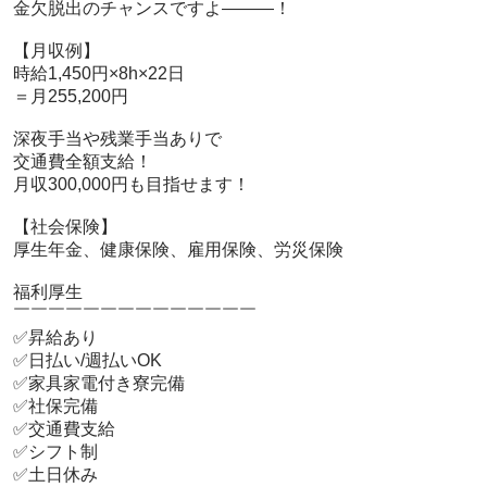
 金欠脱出のチャンスですよ―――！

 【月収例】

 時給1,450円×8h×22日

 ＝月255,200円

 深夜手当や残業手当ありで

 交通費全額支給！

 月収300,000円も目指せます！

 【社会保険】

 厚生年金、健康保険、雇用保険、労災保険

 福利厚生

 ￣￣￣￣￣￣￣￣￣￣￣￣￣￣

 ✅昇給あり

 ✅日払い/週払いOK

 ✅家具家電付き寮完備

 ✅社保完備

 ✅交通費支給

 ✅シフト制

 ✅土日休み
