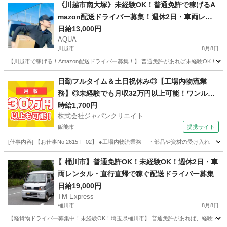
埼玉
鶴ヶ島市
ドライバー
Amazon
《川越市南大塚》未経験OK！普通免許で稼げるA
mazon配送ドライバー募集！週休2日・車両レン
タル有
日給13,000円
AQUA
川越市
8月8日
【川越市で稼げる！Amazon配送ドライバー募集！】 普通免許があれば未経験OK！☆
埼玉
川越市
ドライバー
Amazon
日勤フルタイム＆土日祝休み◎【工場内物流業
務】◎未経験でも月収32万円以上可能！ワンルー
ム寮完備！
時給1,700円
株式会社ジャパンクリエイト
飯能市
提携サイト
[仕事内容] 【お仕事No.2615-F-02】 ●工場内物流業務 ・部品や資材の受け
埼玉
飯能市
その他
〖桶川市〗普通免許OK！未経験OK！週休2日・車
両レンタル・直行直帰で稼ぐ配送ドライバー募集
日給19,000円
TM Express
桶川市
8月8日
【軽貨物ドライバー募集中！未経験OK！埼玉県桶川市】 普通免許があれば、経験・年齢