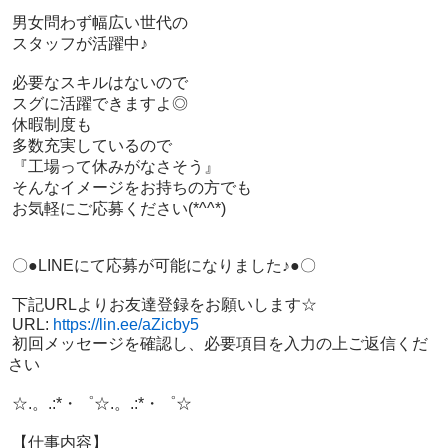
 男女問わず幅広い世代の

 スタッフが活躍中♪

 必要なスキルはないので

 スグに活躍できますよ◎

 休暇制度も

 多数充実しているので

 『工場って休みがなさそう』

 そんなイメージをお持ちの方でも

 お気軽にご応募ください(*^^*)

 〇●LINEにて応募が可能になりました♪●〇

 下記URLよりお友達登録をお願いします☆

 URL: 
https://lin.ee/aZicby5
 初回メッセージを確認し、必要項目を入力の上ご返信くだ
さい

 ☆.。.:*・゜☆.。.:*・゜☆

 【仕事内容】
