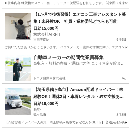
■ 仕事内容 軽貨物のスポット便・チャーター便配送をお任せします。 関東圏（東京都・
埼玉
さいたま市
西浦和駅
配送
スポット
【1か月で技術習得】エアコン工事アシスタント募
集！未経験OK｜社員・業務委託どちらも可能
日給15,000円
株式会社AIRFIT
吉川美南駅
8月8日
ご覧いただきありがとうございます。 ハウスメーカー案件の増加に伴い、エアコン工事ス
埼玉
吉川市
吉川美南駅
その他
業務委託
自動車メーカーの期間従業員募集
高収入・無料の寮費・通勤バス等によりお金が貯まり
やすい環境
トヨタ自動車株式会社
Ad
【埼玉県鶴ヶ島市】Amazon配送ドライバー！未
経験OK！週休2日・車両レンタル・独立支援あ
り！
日給19,000円
髙野
鶴ヶ島市
8月8日
【☆軽貨物ドライバー大募集！埼玉県鶴ヶ島市で安定収入をGET☆】 普通免許があれば