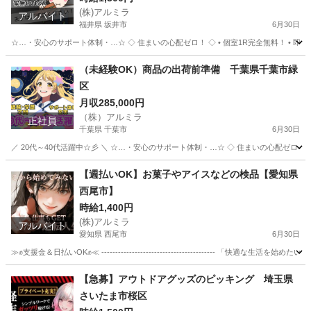
(株)アルミラ
アルバイト
福井県 坂井市
6月30日
☆…・安心のサポート体制・…☆ ◇ 住まいの心配ゼロ！ ◇ • 個室1R完全無料！ • 即日入
福井
坂井市
工場
完全無料
（未経験OK）商品の出荷前準備 千葉県千葉市緑
区
月収285,000円
（株）アルミラ
正社員
千葉県 千葉市
6月30日
／ 20代～40代活躍中☆彡 ＼ ☆…・安心のサポート体制・…☆ ◇ 住まいの心配ゼロ！ ◇ 
千葉
千葉市
工場
未経験
【週払いOK】お菓子やアイスなどの検品【愛知県
西尾市】
時給1,400円
(株)アルミラ
アルバイト
愛知県 西尾市
6月30日
≫✊支援金＆日払いOK✊≪ ----------------------------------------- 「快適
愛知
西尾市
倉庫
時給
【急募】アウトドアグッズのピッキング 埼玉県
さいたま市桜区