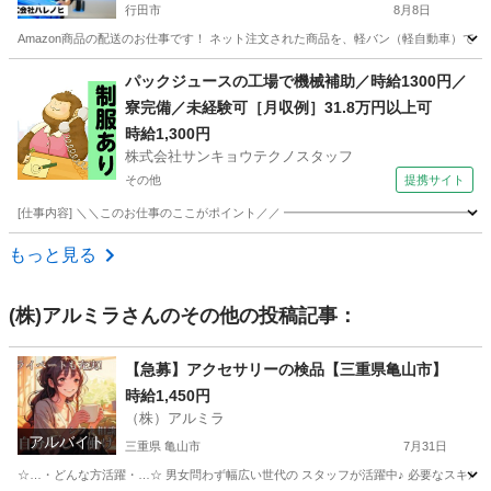
行田市
8月8日
Amazon商品の配送のお仕事です！ ネット注文された商品を、軽バン（軽自動車）で
埼玉
行田市
配送
スタッフ
パックジュースの工場で機械補助／時給1300円／
寮完備／未経験可［月収例］31.8万円以上可
時給1,300円
株式会社サンキョウテクノスタッフ
その他
提携サイト
[仕事内容] ＼＼このお仕事のここがポイント／／ ━━━━━━━━━━━━━━━━━
埼玉
その他
ドライバー
もっと見る
(株)アルミラ
さんのその他の投稿記事：
【急募】アクセサリーの検品【三重県亀山市】
時給1,450円
（株）アルミラ
アルバイト
三重県 亀山市
7月31日
☆…・どんな方活躍・…☆ 男女問わず幅広い世代の スタッフが活躍中♪ 必要なスキルはな