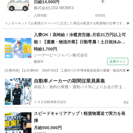
日給14,000円
株式会社LOGl WORKS
入間市駅
8月8日
インターネットでお客様がスーパーに注文した商品を配達する軽貨物の仕事です。 これか
埼玉
入間市
入間市駅
ドライバー
ネットスーパー
入寮OK！高時給！冷暖房完備♪月収31万円以上可
能！【運搬・物流作業】日勤専属！土日祝休み！
自動車通勤OK！無料送迎バスあり！
時給1,700円
シーデーピージャパン株式会社
飯能市
提携サイト
[仕事内容] 【お仕事NO 33A37402】 工場内での半導体製造装置の運搬・物流作業
埼玉
飯能市
その他
自動車メーカーの期間従業員募集
高収入・無料の寮費・通勤バス等によりお金が貯まり
やすい環境
トヨタ自動車株式会社
Ad
スピードキャリアアップ！軽貨物運送で実⼒を発
揮
月給500,000円