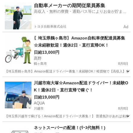
埼玉
桶川市
ドライバー
社用車
自動車メーカーの期間従業員募集
高収入・無料の寮費・通勤バス等によりお金が貯まり
やすい環境
トヨタ自動車株式会社
Ad
〖埼玉県鶴ヶ島市〗Amazon自転車便配達員募集
☆未経験歓迎！週休2日・直行直帰OK！
日給13,000円
髙野
鶴ヶ島市
8月8日
【埼玉県鶴ヶ島市】Amazon配送ドライバー募集！未経験OK！軽貨物で【高収入】を
埼玉
鶴ヶ島市
ドライバー
Amazon
川越市南大塚☆Amazon配送ドライバー！未経験O
K！週休2日・直行直帰で稼ぐ！
日給19,000円
AQUA
川越市
8月8日
【埼玉県川越市で稼げる！Amazon配送ドライバー大募集！】 普通免許があれば未経験
埼玉
川越市
ドライバー
Amazon
ネットスーパーの配達！(ﾘｰｽ代無料！)