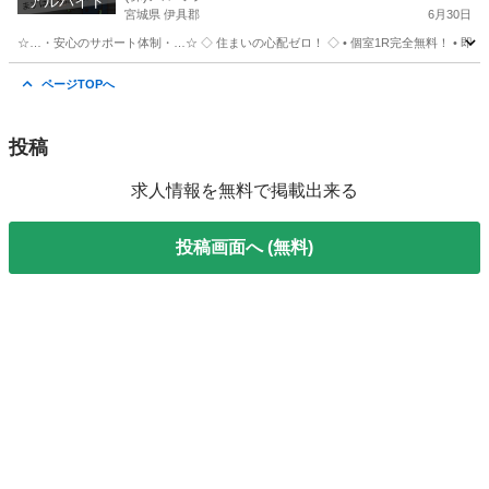
アルバイト
宮城県 伊具郡
6月30日
☆…・安心のサポート体制・…☆ ◇ 住まいの心配ゼロ！ ◇ • 個室1R完全無料！ • 即日入
宮城
伊具郡
仕分け
完全無料
ページTOPへ
投稿
求人情報を無料で掲載出来る
投稿画面へ (無料)