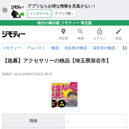
アプリならお得な情報を見逃さない！
インストール
アプリで開く
地元の掲示板 ジモティー 埼玉版
埼玉県
検索
ログイン
投稿
ジモティー
アルバイト
物流
埼玉県の物流
深谷市の物流
【急
【急募】アクセサリーの検品【埼玉県深谷市】
投稿ID: 1lsroi
2026年7月31日 04:02
職種
-