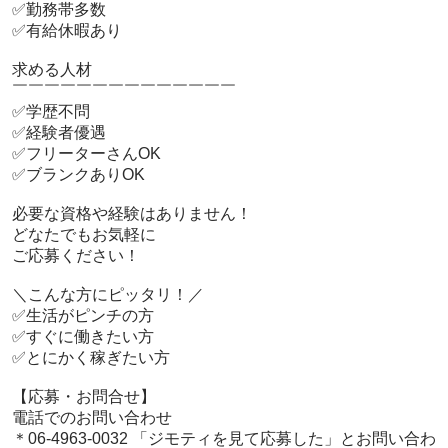
 ✅勤務帯多数

 ✅有給休暇あり

 求める人材

 ￣￣￣￣￣￣￣￣￣￣￣￣￣￣

 ✅学歴不問

 ✅経験者優遇

 ✅フリーターさんOK

 ✅ブランクありOK

 必要な資格や経験はありません！

 どなたでもお気軽に

 ご応募ください！

 ＼こんな方にピッタリ！／

 ✅生活がピンチの方

 ✅すぐに働きたい方

 ✅とにかく稼ぎたい方

 【応募・お問合せ】

 電話でのお問い合わせ 

 ＊06-4963-0032 「ジモティを見て応募した」とお問い合わ