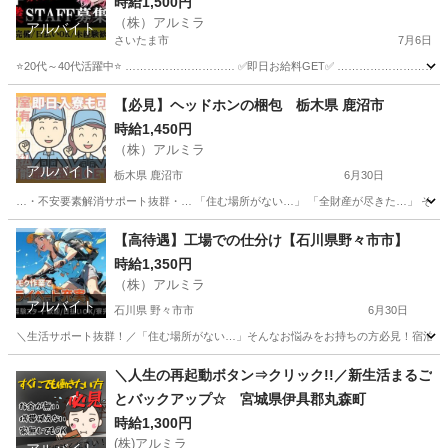
時給1,500円
（株）アルミラ
アルバイト
さいたま市
7月6日
⭐20代～40代活躍中⭐ ………………………… ✅即日お給料GET✅ …………………………
埼玉
さいたま市
倉庫
給料
【必見】ヘッドホンの梱包 栃木県 鹿沼市
時給1,450円
（株）アルミラ
アルバイト
栃木県 鹿沼市
6月30日
…・不安要素解消サポート抜群・… 「住む場所がない…」 「全財産が尽きた…」 そんな
栃木
鹿沼市
倉庫
時給
【高待遇】工場での仕分け【石川県野々市市】
時給1,350円
（株）アルミラ
アルバイト
石川県 野々市市
6月30日
＼生活サポート抜群！／「住む場所がない…」そんなお悩みをお持ちの方必見！宿泊支援いたし
石川
野々市市
倉庫
時給
＼人生の再起動ボタン⇒クリック!!／新生活まるご
とバックアップ☆ 宮城県伊具郡丸森町
時給1,300円
(株)アルミラ