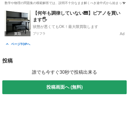
数学や物理の問題集の模範解答では、説明不十分なまま解くべき途中式から始まって、引
埼玉
所沢市
所沢駅
家庭教師
理系
【何年も調律していない🎹】ピアノを買い
ます🖐️
状態が悪くてもOK！最大限買取します
プリフラ
Ad
ページTOPへ
投稿
誰でも今すぐ30秒で投稿出来る
投稿画面へ (無料)