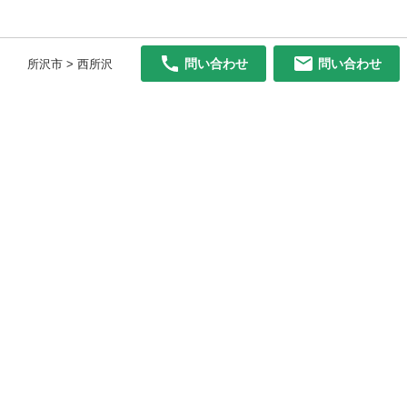
問い合わせ
問い合わせ
所沢市 > 西所沢
初めての方へ
利用規約
プライバシーポリシー
プライバシー・ステートメント
健全化に資する運用方針
お問い合わせ
運営会社
サイトマップ
ご利用ガイド
フリーワードで探す
PC版で表示
都道府県選択
特定商取引法の表示
利用者情報の外部送信について
© 2011-
2026
Jmty, Inc.