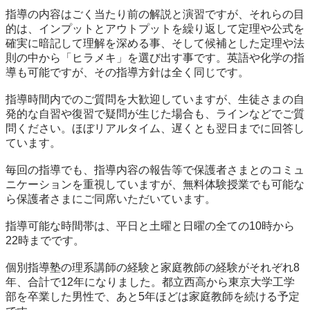
指導の内容はごく当たり前の解説と演習ですが、それらの目
的は、インプットとアウトプットを繰り返して定理や公式を
確実に暗記して理解を深める事、そして候補とした定理や法
則の中から「ヒラメキ」を選び出す事です。英語や化学の指
導も可能ですが、その指導方針は全く同じです。

指導時間内でのご質問を大歓迎していますが、生徒さまの自
発的な自習や復習で疑問が生じた場合も、ラインなどでご質
問ください。ほぼリアルタイム、遅くとも翌日までに回答し
ています。

毎回の指導でも、指導内容の報告等で保護者さまとのコミュ
ニケーションを重視していますが、無料体験授業でも可能な
ら保護者さまにご同席いただいています。

指導可能な時間帯は、平日と土曜と日曜の全ての10時から
22時までです。

個別指導塾の理系講師の経験と家庭教師の経験がそれぞれ8
年、合計で12年になりました。都立西高から東京大学工学
部を卒業した男性で、あと5年ほどは家庭教師を続ける予定