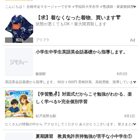
こんにちは！ 合格伴走マネージャーです🌸 ✔早稲田大学在学 ✔塾講師・家庭教師歴5年目
埼玉
さいたま市
浦和駅
家庭教師
プロフィール
【求】着なくなった着物、買います👘
状態が悪くてもOK！最大限買取します
プリフラ
Ad
小学生中学生英語英会話基礎から指導します。
飯能駅
8月2日
英語英会話基礎から指導します。 60分１000円 英検対策、高校受験、指導しています
埼玉
飯能市
飯能駅
家庭教師
小学生
【学習塾🪑】対面式だからこそ勉強がわかる、楽
しく学べる✨完全個別学習
杉戸高野台駅
8月1日
たくさんの情報の中から アクセスしてくださり ありがとうございます。 皆さまとの 
埼玉
北葛飾郡
杉戸高野台駅
塾
月謝
夏期講習 教員免許所持勉強が苦手な小中学生①