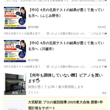
こんにちは。空きが出たのであとわずか新規募集です。お問い合わせが増えてきたのでお
埼玉
さいたま市
家庭教師
算数
【中3】4月の北辰テストの結果が悪くて焦ってい
る方へ（ふじみ野市）
新河岸駅
8月4日
4月の北辰テストの結果を見て、 「思ったより点数が取れなかった」 「このままでは志望
埼玉
ふじみ野市
新河岸駅
受験
図形
【中3】4月の北辰テストの結果が悪くて焦ってい
る方へ（川越市）
新河岸駅
8月4日
4月の北辰テストの結果を見て、 「思ったより点数が取れなかった」 「このままでは志望
埼玉
川越市
新河岸駅
受験
図形
【何年も調律していない🎹】ピアノを買い
ます🖐️
状態が悪くてもOK！最大限買取します
プリフラ
Ad
大宮駅前 プロの個別指導:2025東大合格 授業+学
習計画をサポート