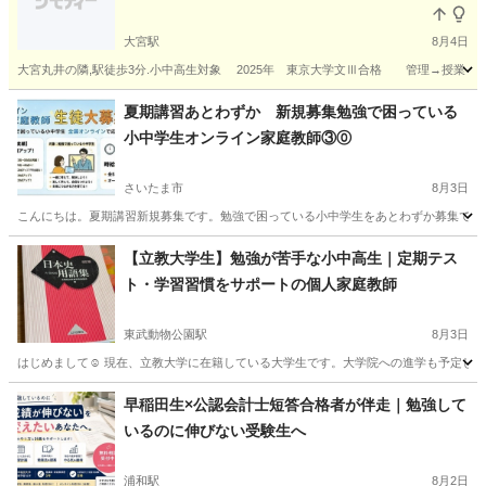
大宮駅
8月4日
大宮丸井の隣,駅徒歩3分.小中高生対象 2025年 東京大学文Ⅲ合格 管理→授業→補
埼玉
さいたま市
大宮駅
塾
ソフィア
夏期講習あとわずか 新規募集勉強で困っている
小中学生オンライン家庭教師③⓪
さいたま市
8月3日
こんにちは。夏期講習新規募集です。勉強で困っている小中学生をあとわずか募集です。早
埼玉
さいたま市
家庭教師
理科
【立教大学生】勉強が苦手な小中高生｜定期テス
ト・学習習慣をサポートの個人家庭教師
東武動物公園駅
8月3日
はじめまして☺️ 現在、立教大学に在籍している大学生です。大学院への進学も予定して
埼玉
南埼玉郡
東武動物公園駅
家庭教師
定期テスト
早稲田生×公認会計士短答合格者が伴走｜勉強して
いるのに伸びない受験生へ
浦和駅
8月2日