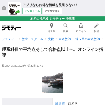
アプリならお得な情報を見逃さない！
インストール
アプリで開く
地元の掲示板 ジモティー 埼玉版
埼玉県
検索
ログイン
投稿
ジモティー
教室・スクール
受験
家庭教師
埼玉県の家庭教師
理系科目で平均点そして合格点以上へ、オンライン指
導
投稿ID: arzz1
2026年7月20日 17:41
所沢市
- 西所沢