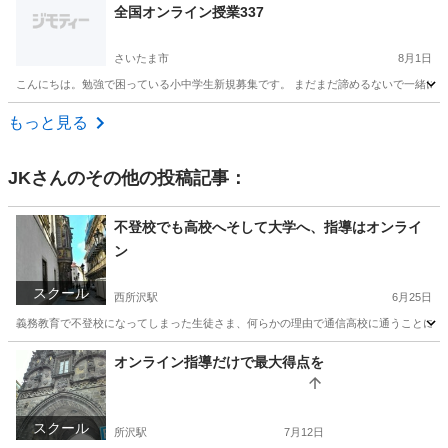
全国オンライン授業337
さいたま市
8月1日
こんにちは。勉強で困っている小中学生新規募集です。 まだまだ諦めるないで一緒に頑張っ
埼玉
さいたま市
家庭教師
オンライン
もっと見る
JK
さんのその他の投稿記事：
不登校でも高校へそして大学へ、指導はオンライ
ン
スクール
西所沢駅
6月25日
義務教育で不登校になってしまった生徒さま、何らかの理由で通信高校に通うことになっ
埼玉
所沢市
西所沢駅
家庭教師
理系
オンライン指導だけで最大得点を
スクール
所沢駅
7月12日