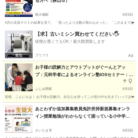
る方へ（狭山市）
南大塚駅
8月5日
4月の北辰テストの結果を見て、 「思ったより点数が取れなかった」 「このままでは志望
埼玉
狭山市
南大塚駅
受験
【求】古いミシン買わせてください🖐️
状態が悪くてもOK！最大限買取します
プリフラ
Ad
お子様の読解力とアウトプットがぐーんとアッ
プ：元科学者によるオンライン塾IOSセミナー：全
国
ふじみ野駅
8月5日
皆様、こんにちは！ お子様が読解力、自立心を持ってこの世の中を生きていってほしいと
埼玉
富士見市
ふじみ野駅
塾
千葉
習志野市
あとわずか追加募集教員免許所持新規募集オンラ
イン授業勉強がわからなくて困っている小中学生2
津田沼駅
塾
オンライン
00 11
さいたま市
8月5日