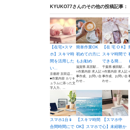
KYUKO77
さんのその他の投稿記事：
【在宅×スマ
簡単作業OK
【在 宅 O K】
ホ】スキマ時
初めての方に
スキマ時間で
間を活用した
もお勧め
できる簡...
滋賀県 高宮駅...
千葉県 横田駅...
い...
○作業内容 求人記
○作業内容 求人記
京都府 京田辺...
事作成、お問い合
事作成、お問い合
■作業内容 カリキ
わせ...
わせ...
ュラムに添った文
字入力、...
スマホ1台📱
【スキマ時間
【スマホ中
合間時間にで
OK】スマホで
心】未経験か