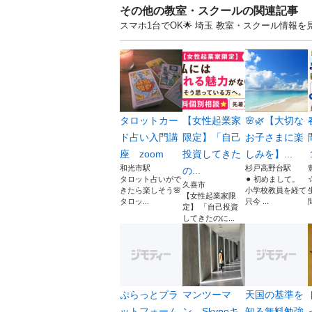
その他の教室・スクールの関連記事
スマホ1台でOK🌟 埼玉 教室・スクール情報
タロットカー
【女性起業家
🌸🌿【大切な
ド占い入門講
限定】「自己
お子さまに楽
座 zoom
投資してきた
しみを】...
和光市駅
杉戸高野台駅
の...
タロット占いがで
⚫︎ 初めまして。
久喜市
きたら楽しそう🌸
小学校教員を経て
【女性起業家限
タロッ...
只今 ...
定】 「自己投資
してきたのに...
ぷらっとプラ
マンツーマ
天国の基準を
ットフォーム
ン Skypeキ
知る無料勉強