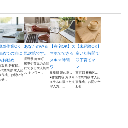
簡単作業OK
あなたのやる
【在宅OK】ス
【未経験OK】
初めての方に
気次第です。
マホでできる
空いた時間で
長野県 南大町...
もお勧め
スキマ時間
♡子育てマ
家事や育児の合間
鳥取県 若桜駅...
ワ...
マ...
にできる大人気の
○作業内容 求人記
ス キマワー...
岐阜県 湯の洞...
東京都 板橋区...
事作成、お問い合
■作業内容 カリキ
○作業内容 求人記
わせ...
ュラムに添った文
事作成、お問い合
字入力、...
わせ...