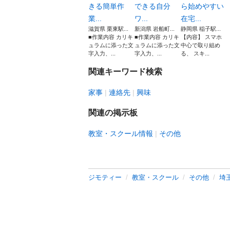
きる簡単作
できる自分
ら始めやすい
業...
ワ...
在宅...
滋賀県 栗東駅...
新潟県 岩船町...
静岡県 稲子駅...
■作業内容 カリキ
■作業内容 カリキ
【内容】 スマホ
ュラムに添った文
ュラムに添った文
中心で取り組め
字入力、...
字入力、...
る、 スキ...
関連キーワード検索
家事
連絡先
興味
関連の掲示板
教室・スクール情報
その他
ジモティー
教室・スクール
その他
埼