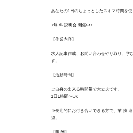
あなたの1日のちょっとしたスキマ時間を使っ
⭐︎無 料 説明会 開催中⭐︎

【作業内容】

求人記事作成、お問い合わせやり取り、学び
す。

【活動時間】

ご自身の出来る時間帯で大丈夫です。

1日1時間〜Ok

※長期的にお付き合いできる方で、業 務 連
望。

【報 酬】
