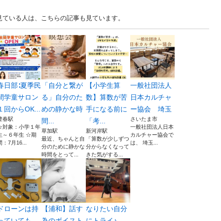
を見ている人は、こちらの記事も見ています。
春日部∶夏季民
「自分と繋が
【小学生算
一般社団法人
間学童サロン
る」自分のた
数】算数が苦
日本カルチャ
１回からOK...
めの静かな時
手になる前に
ー協会 埼玉
豊春駅
さいたま市
間...
「考...
☆対象：小学１年
一般社団法人日本
草加駅
新河岸駅
生～６年生 ☆期
カルチャー協会で
最近、ちゃんと自
「算数が少しずつ
間：7月16...
は、 埼玉...
分のために静かな
分からなくなって
時間をとって...
きた気がする...
ドローンは持
【浦和】話す
なりたい自分
っていても、
為のボイスト
にトライ♪