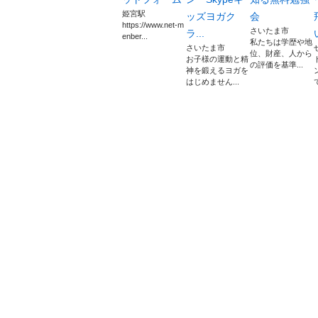
姫宮駅
ッズヨガク
会
https://www.net-m
さいたま市
ラ...
enber...
私たちは学歴や地
さいたま市
位、財産、人から
お子様の運動と精
の評価を基準...
神を鍛えるヨガを
はじめません...