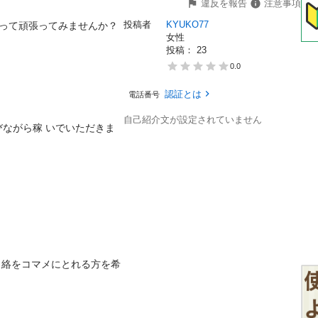
違反を報告
注意事項
投稿者
KYUKO77
て頑張ってみませんか？

女性
投稿： 
23
0.0
認証とは
電話番号
自己紹介文が設定されていません
ながら稼 いでいただきま
 絡をコマメにとれる方を希