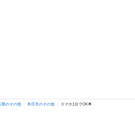
玉県のその他
本庄市のその他
スマホ1台でOK🌟