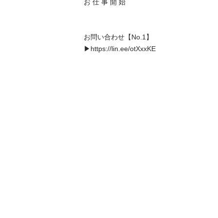
お 仕 事 開 始

お問い合わせ【No.1】

▶https://lin.ee/otXxxKE