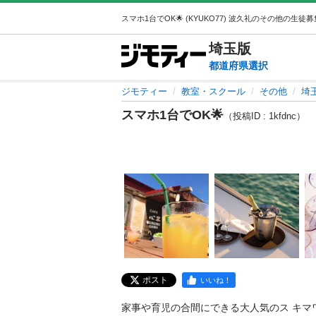
埼玉
版
都道府県選択
ジモティー
教室・スクール
その他
埼
スマホ1台でOK🌟
（投稿ID : 1kfdnc）
ポスト
いいね！
家事や育児の合間にできる大人気のス キマワー ク⭐