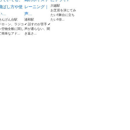
川越駅
飛ばし方や使
レーニング｜
お芝居を演じてみ
い...
声...
たい‼︎舞台に立ち
せんげん台駅
浦和駅
たい‼︎俳...
ドロ－ン、ラジコ
✔ 話すのが苦手 ✔
ン空物全般に関し
声が通らない、聞
て簡単なアド...
き返さ...