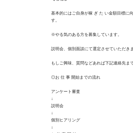
基本的にはご自身が稼 ぎ た い金額目標に
す。

※やる気のある方を募集しています。

説明会、個別面談にて選定させていただきます。
もしご興味、質問などあれば下記連絡先までお
◎お 仕 事 開始までの流れ

アンケート審査

↓

説明会

↓

個別ヒアリング

↓
