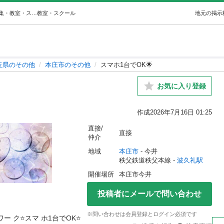
スマホ1台でOK🌟 (KYUKO77) 波久礼のその他の生徒募集・教室・スクールの広告掲示板｜ジモティー
教室・スクール
地元の掲示
玉県のその他
本庄市のその他
スマホ1台でOK🌟
お気に入り登録
作成
2026年7月16日 01:25
直接/
直接
仲介
地域
本庄市
 - 今井
秩父鉄道秩父本線 - 
波久礼駅
開催場所
本庄市今井
投稿者にメールで問い合わせ
※問い合わせは会員登録とログイン必須です
️スマ ホ1台でOK⭐️
