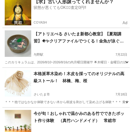
埼玉
新座市
東久留米駅
その他
モルタルデコ
【求】古い人形譲ってくれませんか？
状態が悪くてもOK🙆‍♀️査定0円‼️
COYASH
Ad
【アトリエべる さいたま新都心教室】【夏期講
習】🐠✨クリアファイルでつくる！金魚が泳ぐ立
体水そう工作✨🐠
与野駅
7月22日
このカリキュラムは、2026/8/10~2026/8/16の内月曜日開催🎊 🌟木曜日・金曜日の1
埼玉
さいたま市
与野駅
ものづくり
アトリエ
本格派草木染め！木皮を採ってのオリジナルの高
級ストール！ 林檎、梅、桜
さいたま市
7月18日
＊＊＊他ではなかなか体験できない木から樹皮を剥がして染め上げる体験＊＊＊ 黄金の色
埼玉
さいたま市
ものづくり
東京
世田谷区
ものづくり
今が旬！おしゃれで温かみのある竹でできたポッ
ト作り体験 （真竹ハンドメイド） 常総市
草木染め