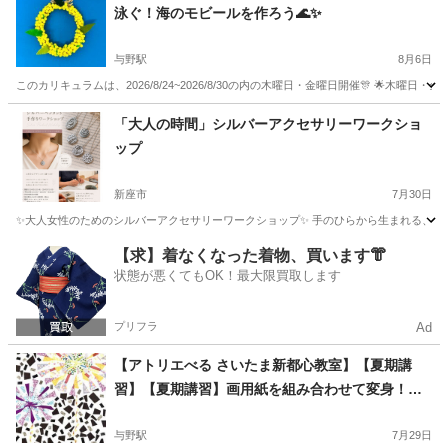
泳ぐ！海のモビールを作ろう🌊✨
与野駅
8月6日
このカリキュラムは、2026/8/24~2026/8/30の内の木曜日・金曜日開催🎊 🌟木曜日
埼玉
さいたま市
与野駅
ものづくり
モビール
「大人の時間」シルバーアクセサリーワークショ
ップ
新座市
7月30日
✨大人女性のためのシルバーアクセサリーワークショップ✨ 手のひらから生まれる、 世
埼玉
新座市
ジュエリー
Instagram
【求】着なくなった着物、買います👘
状態が悪くてもOK！最大限買取します
プリフラ
Ad
【アトリエべる さいたま新都心教室】【夏期講
習】【夏期講習】画用紙を組み合わせて変身！パ
ッと変わる打ち上げ花火🎆
与野駅
7月29日