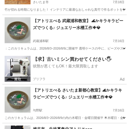
さいたま市
7月18日
竹が切れる時期になりました！ インテリアに最適なおしゃれな真竹で作るポットを作って
埼玉
さいたま市
ものづくり
東京
墨田区
ものづくり
【アトリエべる 武蔵浦和教室】 🌊✨キラキラビー
ズでつくる♪ ジュエリー水槽工作🐠💎
お花
武蔵浦和駅
7月16日
：このカリキュラムは、2026/8/3~2026/8/9に開催🎊 透明ケースの中に、ビー
埼玉
さいたま市
武蔵浦和駅
ものづくり
アトリエ
【求】古いミシン買わせてください🖐️
状態が悪くてもOK！最大限買取します
プリフラ
Ad
【アトリエべる さいたま新都心教室】🌊✨キラキ
ラビーズでつくる♪ ジュエリー水槽工作🐠💎
与野駅
7月16日
このカリキュラムは、2026/8/3~2026/8/9の内の木曜日・金曜日開催🎊 🌟木曜日・
埼玉
さいたま市
与野駅
ものづくり
アトリエ