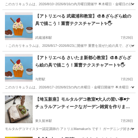
このカリキュラムは、2026/8/10~2026/8/16の内月曜日開催🎊 🌟木曜日・金曜日の1
埼玉
さいたま市
与野駅
ものづくり
アトリエ
【アトリエべる 武蔵浦和教室】🎨🧂ざらざら絵の
具で描こう！重曹テクスチャアート✨🖐️
武蔵浦和駅
7月29日
：このカリキュラムは、2026/8/17~2026/8/23に開催🎊 重曹を混ぜた絵の具で
埼玉
さいたま市
武蔵浦和駅
ものづくり
絵の具
【アトリエべる さいたま新都心教室】🎨🧂ざらざ
ら絵の具で描こう！重曹テクスチャアート✨🖐️
与野駅
7月29日
このカリキュラムは、2026/8/17~2026/8/23の内の木曜日・金曜日開催🎊 🌟木曜日
埼玉
さいたま市
与野駅
ものづくり
絵の具
【埼玉新座】モルタルデコ教室◾️大人の習い事◾️ナ
チュラルアンティークなガーデン雑貨を作りませ
んか
東久留米駅
7月28日
モルタルデコマイスター認定講師の アトリエMamakun's です！ ガーデニング好き