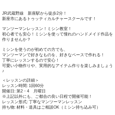
JR武蔵野線　新座駅から徒歩2分！

新座市にあるトゥッティカルチャースクールです！

マンツーマンレッスン！ミシン教室！

初心者でも安心！ミシンを使って憧れのハンドメイド作品を
作りませんか？

ミシンを使うのが初めての方でも、

マンツーマンで好きなものを、好きなペースで作れる！

丁寧にレッスンするので安心！

可愛い小物作りや、実用的なアイテム作りを楽しみましょう
♪

＜レッスンの詳細＞

レッスン時間: 1回60分

開催日: 第2・4　月曜日

※上記以外にも、ご都合の良い日程で開催可能！

レッスン形式: 丁寧なマンツーマンレッスン

持ち物: 材料・道具はご相談OK（ミシン持ち込み可）
