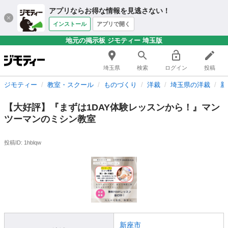
アプリならお得な情報を見逃さない！
インストール
アプリで開く
地元の掲示板 ジモティー 埼玉版
埼玉県
検索
ログイン
投稿
ジモティー
教室・スクール
ものづくり
洋裁
埼玉県の洋裁
新
【大好評】『まずは1DAY体験レッスンから！』マン
ツーマンのミシン教室
投稿ID: 1hblqw
新座市