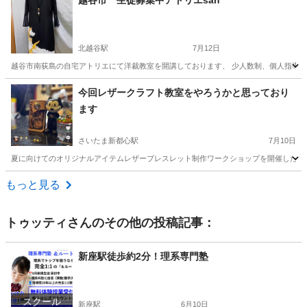
越谷市 生徒募集中アトリエsan
北越谷駅
7月12日
越谷市南荻島の自宅アトリエにて洋裁教室を開講しております、 少人数制、個人指導、ド
埼玉
越谷市
北越谷駅
洋裁
アトリエ
今回レザークラフト教室をやろうかと思っており
ます
さいたま新都心駅
7月10日
夏に向けてのオリジナルアイテムレザーブレスレット制作ワークショップを開催したい
埼玉
さいたま市
さいたま新都心駅
レザークラフト
もっと見る
トゥッティ
さんのその他の投稿記事：
新座駅徒歩約2分！理系専門塾
スクール
新座駅
6月10日