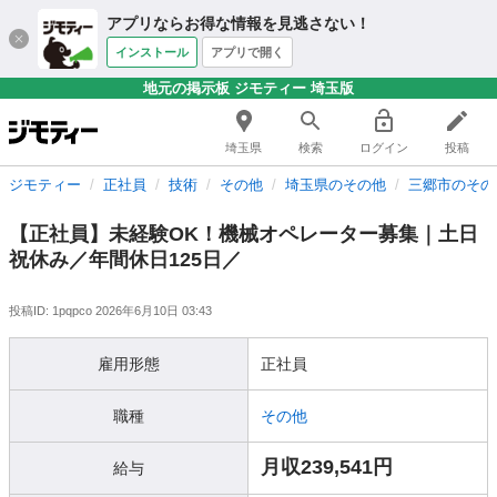
アプリならお得な情報を見逃さない！
インストール
アプリで開く
地元の掲示板 ジモティー 埼玉版
埼玉県
検索
ログイン
投稿
ジモティー
正社員
技術
その他
埼玉県のその他
三郷市のその
【正社員】未経験OK！機械オペレーター募集｜土日
祝休み／年間休日125日／
投稿ID: 1pqpco
2026年6月10日 03:43
雇用形態
正社員
職種
その他
月収239,541円
給与