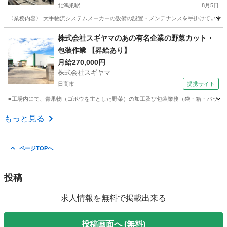
北鴻巣駅
8月5日
〈業務内容〉 大手物流システムメーカーの設備の設置・メンテナンスを手掛けています🔧
埼玉
行田市
北鴻巣駅
機械
未経験
株式会社スギヤマのあの有名企業の野菜カット・
包装作業 【昇給あり】
月給270,000円
株式会社スギヤマ
日高市
提携サイト
■工場内にて、青果物（ゴボウを主とした野菜）の加工及び包装業務（袋・箱・パック詰め
埼玉
日高市
食品
もっと見る
ページTOPへ
投稿
求人情報を無料で掲載出来る
投稿画面へ (無料)