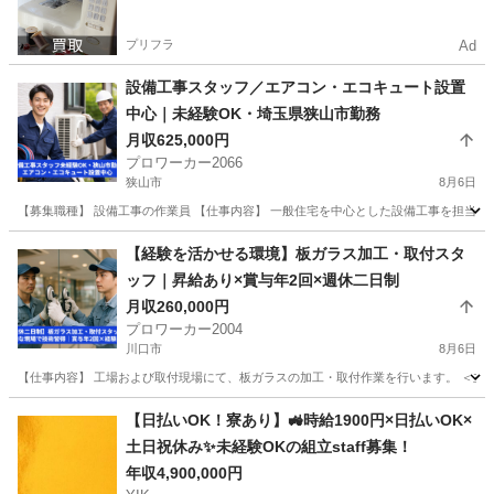
プリフラ
Ad
設備工事スタッフ／エアコン・エコキュート設置
中心｜未経験OK・埼玉県狭山市勤務
月収625,000円
プロワーカー2066
狭山市
8月6日
【募集職種】 設備工事の作業員 【仕事内容】 一般住宅を中心とした設備工事を担当し
埼玉
狭山市
その他
未経験
【経験を活かせる環境】板ガラス加工・取付スタ
ッフ｜昇給あり×賞与年2回×週休二日制
月収260,000円
プロワーカー2004
川口市
8月6日
【仕事内容】 工場および取付現場にて、板ガラスの加工・取付作業を行います。 ＜主な
埼玉
川口市
その他
退職金
【日払いOK！寮あり】🚜時給1900円×日払いOK×
土日祝休み✨未経験OKの組立staff募集！
年収4,900,000円