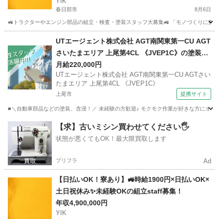
YIK
春日部市
8月6日
🚜トラクターやエンジン部品の組立・検査・塗装スタッフ大募集🚜 「モノづくりに携わ
埼玉
春日部市
技術
未経験
UTエージェント株式会社 AGT南関東第一CU AGT
さいたまエリア 上尾第4CL 《JVEP1C》の塗装・
含浸・機械操作 【早朝】
月給220,000円
UTエージェント株式会社 AGT南関東第一CU AGTさい
たまエリア 上尾第4CL 《JVEP1C》
上尾市
提携サイト
■＼自動車部品などの塗装、含浸！／ 未経験の方歓迎♪ モクモク作業が好きな方にオスス
埼玉
上尾市
機械
【求】古いミシン買わせてください🖐️
状態が悪くてもOK！最大限買取します
プリフラ
Ad
【日払いOK！寮あり】🚜時給1900円×日払いOK×
土日祝休み✨未経験OKの組立staff募集！
年収4,900,000円
YIK