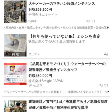
埼玉
さいたま市
日進駅
その他
業務
大手メーカーのマテハン設備メンテナンス
月収259,200円
合同会社エキサイト
行田市
8月6日
<業務内容> 倉庫・物流のライン作業を自動化・省人化する自動搬送装置・設備の設置
埼玉
行田市
技術
未経験
【何年も使っていない🧵】ミシンを査定
状態が悪くてもOK！最大限買取します
プリフラ
Ad
【品質を守るモノづくり】ウォーターサーバーの
製造業務／製造ラインスタッフ
月収350,000円
株式会社Braight JAPAN
さいたま市
8月6日
◇ウォーターサーバーの製造スタッフ大募集！！ ～未経験OK！安定のモノづくりワーク～ 
埼玉
さいたま市
その他
未経験
建築設計／賞与年2回／決算賞与あり／退職金制度
完備／資格手当／福利厚生充実な環境