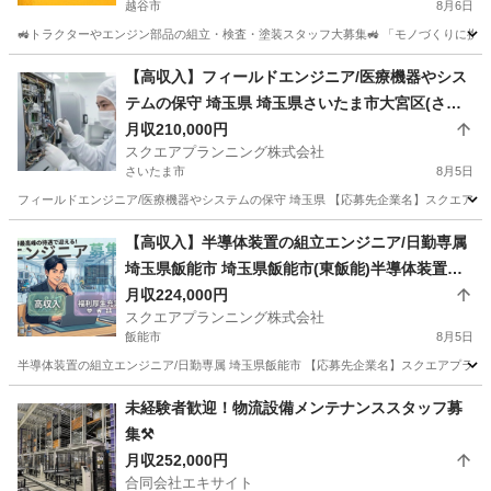
越谷市
8月6日
🚜トラクターやエンジン部品の組立・検査・塗装スタッフ大募集🚜 「モノづくりに携わ
埼玉
越谷市
技術
【高収入】フィールドエンジニア/医療機器やシス
テムの保守 埼玉県 埼玉県さいたま市大宮区(さい
たま新都心)フィールドエンジニア
月収210,000円
スクエアプランニング株式会社
さいたま市
8月5日
フィールドエンジニア/医療機器やシステムの保守 埼玉県 【応募先企業名】スクエアプラン
埼玉
さいたま市
その他
業務
【高収入】半導体装置の組立エンジニア/日勤専属
埼玉県飯能市 埼玉県飯能市(東飯能)半導体装置の
組立エンジニア/日勤専属
月収224,000円
スクエアプランニング株式会社
飯能市
8月5日
半導体装置の組立エンジニア/日勤専属 埼玉県飯能市 【応募先企業名】スクエアプランニング
埼玉
飯能市
その他
社員
未経験者歓迎！物流設備メンテナンススタッフ募
集⚒️
月収252,000円
合同会社エキサイト