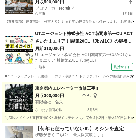
月収500,000円
プロワーカーrecruit_4
久喜市
8月6日
【募集職種】 建築設計 【仕事内容】 注文住宅の建築設計をお任せします。 お客様の
埼玉
久喜市
設計
退職金
UTエージェント株式会社 AGT南関東第一CU AGT
さいたまエリア 川越第20CL《Jbwj1C》の溶接
【夜】
月給310,000円
UTエージェント株式会社 AGT南関東第一CU AGTさい
たまエリア 川越第20CL《Jbwj1C》
川越市
提携サイト
■＊＊トラックフレーム溶接・ロボット溶接＊＊ トラックフレームへの溶接作業をお任せし
埼玉
川越市
機械
東京都内エレベーター改修工事‼️
月収300,000円
有限会社 弘栄
さいたま新都心駅
8月6日
＼23区内メイン！直行直帰OKの機械メンテナンス／ 完全週休2日・年休120日以上✨未経
埼玉
さいたま市
さいたま新都心駅
技術
【何年も使っていない🧵】ミシンを査定
状態が悪くてもOK！最大限買取します