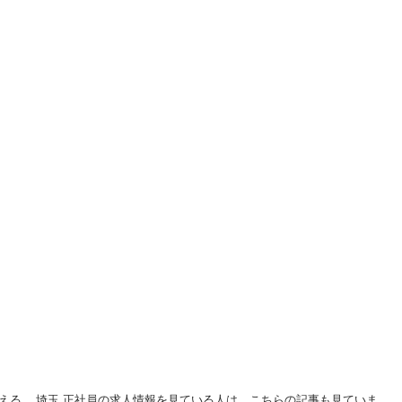
える... 埼玉 正社員の求人情報を見ている人は、こちらの記事も見ていま