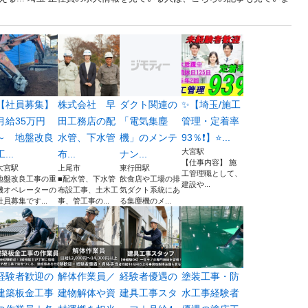
【社員募集】
株式会社 早
ダクト関連の
✨【埼玉/施工
月給35万円
田工務店の配
「電気集塵
管理・定着率
～ 地盤改良
水管、下水管
機」のメンテ
93％❗】⭐...
大宮駅
工...
布...
ナン...
【仕事内容】 施
大宮駅
上尾市
東行田駅
工管理職として、
地盤改良工事の重
■配水管、下水管
飲食店や工場の排
建設や...
機オペレーターの
布設工事、土木工
気ダクト系統にあ
社員募集です...
事、管工事の...
る集塵機のメ...
経験者歓迎の
解体作業員／
経験者優遇の
塗装工事・防
建築板金工事
建物解体や資
建具工事スタ
水工事経験者