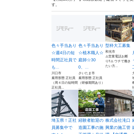
す。
色々手当あり
色々手当あり
型枠大工募集
和光市
☆週4日の短
☆植木職人☆
⚠️営業電話お断
時間正社員で
庭師☆30
り‼️⚠️ ウチで働き
たい方...
も...
0、...
川口市
さいたま市
雇用形態 正社員
雇用形態 正社員
（周４日の短時間
（研修期間あり）
正社員...
...
埼玉県！正社
経験者歓迎の
株式会社滝口
員募集中で
造園工事の施
興業の施工管