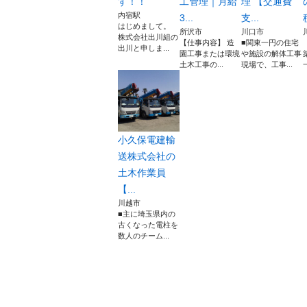
す！！
工管理｜月給
理 【交通費
内宿駅
3...
支...
はじめまして。
所沢市
川口市
株式会社出川組の
【仕事内容】 造
■関東一円の住宅
出川と申しま...
園工事または環境
や施設の解体工事
土木工事の...
現場で、工事...
小久保電建輸
送株式会社の
土木作業員
【...
川越市
■主に埼玉県内の
古くなった電柱を
数人のチーム...