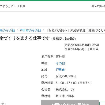
【月給29万円〜】未経験歓迎｜建物づくりを支える仕事です (万) 戸田のその他の正社員の求人情報 株式会社 万｜ジモティー
正社員
地元の掲示
県のその他
戸田市のその他
【月給29万円〜】未経験歓迎｜建物づくり
建物づくりを支える仕事です
（投稿ID : 1pp1h3）
更新
2026年6月10日 06:31
作成
2026年6月8日 00:04
雇用形態
正社員
職種
その他
地域
戸田市
給与
月収290,000円
勤務時間
8：00～17：00（実働7ｈ）
会社名
株式会社　万
勤務地
埼玉県戸田市



