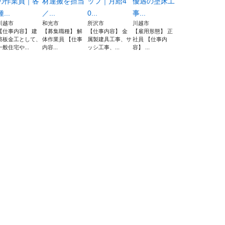
の作業員｜各
材運搬を担当
ッフ｜月給4
優遇の塗床工
種...
／...
0...
事...
川越市
和光市
所沢市
川越市
【仕事内容】 建
【募集職種】 解
【仕事内容】 金
【雇用形態】 正
築板金工として、
体作業員 【仕事
属製建具工事、サ
社員 【仕事内
一般住宅や...
内容...
ッシ工事、...
容】 ...