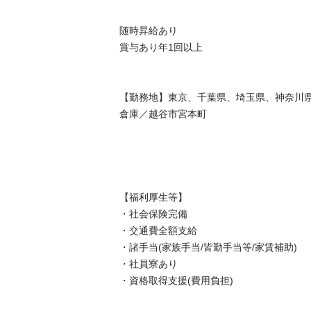
随時昇給あり

賞与あり年1回以上

【勤務地】東京、千葉県、埼玉県、神奈川県、短期出張あり（希望制）

倉庫／越谷市宮本町

【福利厚生等】

・社会保険完備

・交通費全額支給

・諸手当(家族手当/皆勤手当等/家賃補助)

・社員寮あり

・資格取得支援(費用負担)
