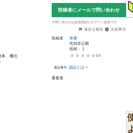
投稿者にメールで問い合わせ
※問い合わせは会員登録とログイン必須です
違反を報告
注意事項
投稿者
奉重
性別非公開
投稿： 
1
、搬出

0.0

認証とは
電話番号
重量鳶