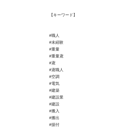
【キーワード】

#職人

#未経験

#重量

#重量鳶

#鳶

#鳶職人

#空調

#電気

#建築

#建設業

#建設

#搬入

#搬出

#据付
