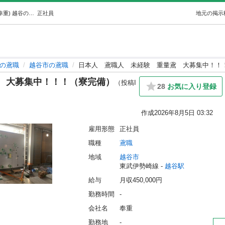
日本人鳶職人未経験重量鳶大募集中！！！（寮完備） (奉重) 越谷の鳶職の正社員の求人情報 奉重｜ジモティー
正社員
地元の掲示
の鳶職
越谷市の鳶職
日本人 鳶職人 未経験 重量鳶 大募集中！！
 大募集中！！！（寮完備）
（投稿I
28
お気に入り登録
作成
2026年8月5日 03:32
雇用形態
正社員
職種
鳶職
地域
越谷市
東武伊勢崎線 - 
越谷駅
給与
月収450,000円
勤務時間
-
会社名
奉重
勤務地
-