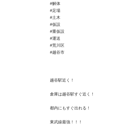
#解体

#足場

#土木

#仮設

#重仮設

#運送

#荒川区

#越谷市

越谷駅近く！

倉庫は越谷駅すぐ近く！

都内にもすぐ出れる！

東武線最強！！！
