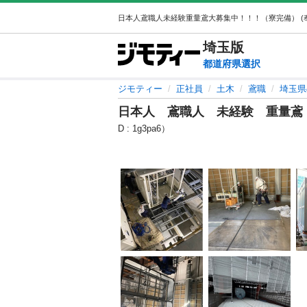
埼玉
版
都道府県選択
ジモティー
正社員
土木
鳶職
埼玉県
日本人 鳶職人 未経験 重量鳶
D : 1g3pa6）