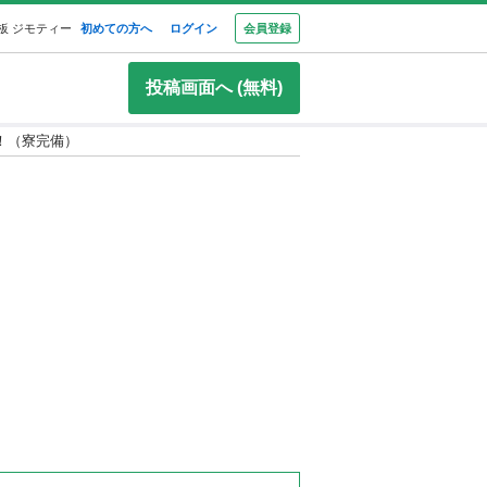
板 ジモティー
初めての方へ
ログイン
会員登録
投稿画面へ (無料)
！（寮完備）