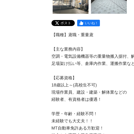
ポスト
いいね！
【職種】鳶職・重量鳶

【主な業務内容】

空調・電気設備機器等の重量物搬入据付、解体
足場架け払い等、倉庫内作業、運搬作業など

【応募資格】

18歳以上～(高校生不可)

現場作業員、建設・建築・解体業などの

経験者、有資格者は優遇！

学歴・年齢・経験不問！

未経験でも大丈夫！！

MT自動車免許ある方歓迎！
