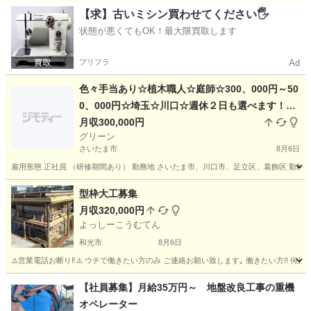
埼玉
川口市
その他
庭師
【求】古いミシン買わせてください🖐️
状態が悪くてもOK！最大限買取します
プリフラ
Ad
色々手当あり☆植木職人☆庭師☆300、000円～50
0、000円☆埼玉☆川口☆週休２日も選べます！植
物好きの方必見☆庭師☆造園☆やる気さえあれば
月収300,000円
グリーン
未経験からでもOK！！女性でもOK！！やりがい
さいたま市
8月6日
あります！！
雇用形態 正社員 （研修期間あり） 勤務地 さいたま市、川口市、足立区、葛飾区 勤務時間
埼玉
さいたま市
その他
庭師
型枠大工募集
月収320,000円
よっしーこうむてん
和光市
8月6日
⚠️営業電話お断り‼️⚠️ ウチで働きたい方のみ ご連絡お願い致します｡ 働きたい方!! 何
埼玉
和光市
大工
型枠
【社員募集】月給35万円～ 地盤改良工事の重機
オペレーター