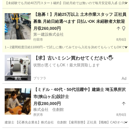
【未経験でも月給40万円スタート確約】日給月給では無いので毎月安定収入💰 公共工事
埼玉
久喜市
新白岡駅
大工
未経験
【急募！】月給25万以上 土木作業スタッフ 正社員
募集 月給日給選べます 日払いOK 未経験者大歓迎
月収260,000円
第一建設株式会社
行田市
8月6日
1～2週間程度日給11000円～で試しに働いてみてから入社を決めてもらってもOKです
埼玉
行田市
その他
業務
【求】古いミシン買わせてください🖐️
状態が悪くてもOK！最大限買取します
プリフラ
Ad
【ミドル・40代・50代活躍中】建築士 埼玉県所沢
市(狭山ヶ丘)設計士
月収280,000円
株式会社 住創館
所沢市
8月6日
建築士 【応募先企業名】株式会社 住創館 【雇用形態】正社員 【職種】CADオペレー