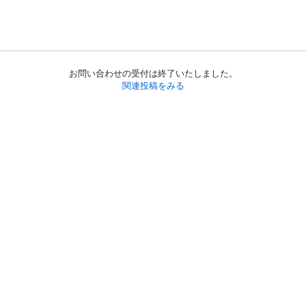
お問い合わせの受付は終了いたしました。
関連投稿をみる
初めての方へ
利用規約
プライバシーポリシー
プライバシー・ステートメント
健全化に資する運用方針
お問い合わせ
運営会社
サイトマップ
ご利用ガイド
フリーワードで探す
PC版で表示
都道府県選択
特定商取引法の表示
利用者情報の外部送信について