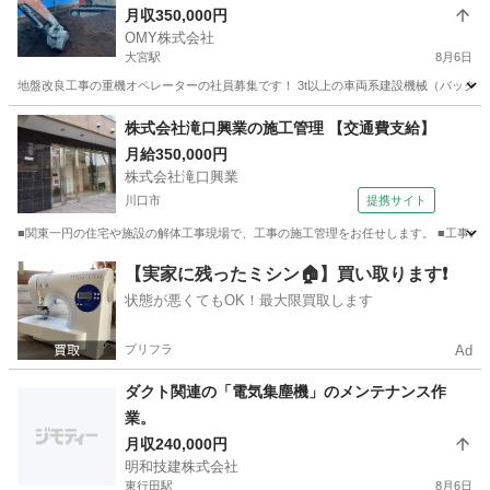
月収350,000円
OMY株式会社
大宮駅
8月6日
地盤改良工事の重機オペレーターの社員募集です！ 3t以上の車両系建設機械（バックホ
埼玉
さいたま市
大宮駅
土木
埼玉
上尾市
東大宮駅
株式会社滝口興業の施工管理 【交通費支給】
月給350,000円
土木
重機
株式会社滝口興業
川口市
提携サイト
■関東一円の住宅や施設の解体工事現場で、工事の施工管理をお任せします。 ■工事の品質
埼玉
川口市
鳶職
【実家に残ったミシン🏠】買い取ります❗️
状態が悪くてもOK！最大限買取します
プリフラ
Ad
ダクト関連の「電気集塵機」のメンテナンス作
業。
月収240,000円
明和技建株式会社
東行田駅
8月6日