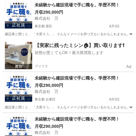
東京
八王子市
その他
未経験から建設現場で手に職を。学歴不問！
月収290,000円
株式会社 万
正社員
東京都 港区
8月3日
建設業と聞くと、 「大変そう。」 そんなイメージを持つ方もいるかもしれません。 で
東京
港区
その他
【実家に残ったミシン🏠】買い取ります❗️
状態が悪くてもOK！最大限買取します
プリフラ
Ad
未経験から建設現場で手に職を。学歴不問！
月収290,000円
株式会社 万
正社員
東京都 台東区
8月3日
建設業と聞くと、 「大変そう。」 そんなイメージを持つ方もいるかもしれません。 で
東京
台東区
その他
未経験
未経験から建設現場で手に職を。学歴不問！
月収290,000円
株式会社 万