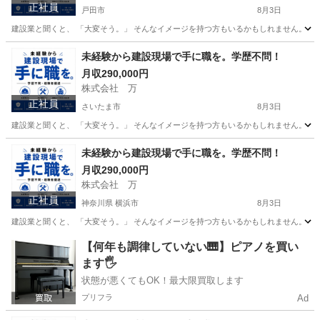
正社員
戸田市
8月3日
建設業と聞くと、 「大変そう。」 そんなイメージを持つ方もいるかもしれません。 で
埼玉
戸田市
その他
未経験
未経験から建設現場で手に職を。学歴不問！
月収290,000円
株式会社 万
正社員
さいたま市
8月3日
建設業と聞くと、 「大変そう。」 そんなイメージを持つ方もいるかもしれません。 で
埼玉
さいたま市
その他
未経験
未経験から建設現場で手に職を。学歴不問！
月収290,000円
株式会社 万
正社員
神奈川県 横浜市
8月3日
建設業と聞くと、 「大変そう。」 そんなイメージを持つ方もいるかもしれません。 で
神奈川
横浜市
その他
未経験
【何年も調律していない🎹】ピアノを買い
ます🖐️
状態が悪くてもOK！最大限買取します
プリフラ
Ad