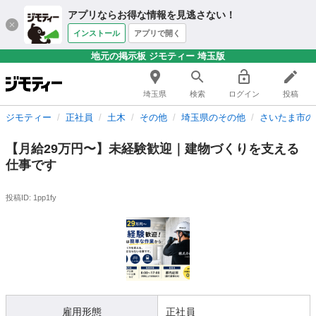
アプリならお得な情報を見逃さない！
インストール
アプリで開く
地元の掲示板 ジモティー 埼玉版
埼玉県
検索
ログイン
投稿
ジモティー
正社員
土木
その他
埼玉県のその他
さいたま市の
【月給29万円〜】未経験歓迎｜建物づくりを支える
仕事です
投稿ID: 1pp1fy
雇用形態
正社員