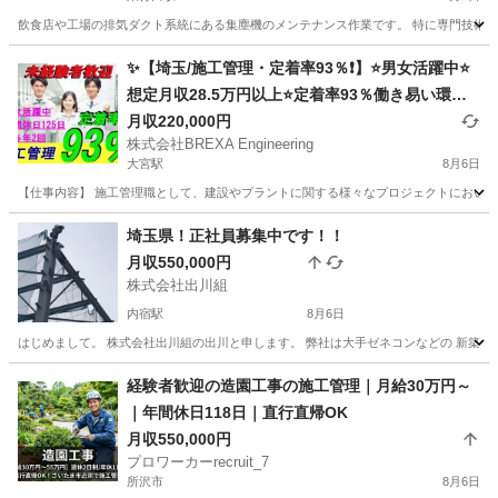
飲食店や工場の排気ダクト系統にある集塵機のメンテナンス作業です。 特に専門技術がなく
埼玉
行田市
東行田駅
その他
✨【埼玉/施工管理・定着率93％❗】⭐男女活躍中⭐
想定月収28.5万円以上⭐定着率93％働き易い環境
🎶／未経験者積極採用◎選考１回⭐未経験者でも安
月収220,000円
株式会社BREXA Engineering
心サポート🔰/国家資格が取得できる‼️
大宮駅
8月6日
【仕事内容】 施工管理職として、建設やプラントに関する様々なプロジェクトにおいて
埼玉
さいたま市
大宮駅
施工管理
埼玉県！正社員募集中です！！
月収550,000円
株式会社出川組
内宿駅
8月6日
はじめまして。 株式会社出川組の出川と申します。 弊社は大手ゼネコンなどの 新築工事
埼玉
桶川市
内宿駅
鳶職
協力会社
経験者歓迎の造園工事の施工管理｜月給30万円～
｜年間休日118日｜直行直帰OK
月収550,000円
プロワーカーrecruit_7
所沢市
8月6日