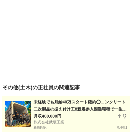
その他(土木)の正社員の関連記事
未経験でも月給40万スタート確約️⭕️コンクリート
二次製品の据え付け工‼️新規参入困難職種で一生困
らない技術を取得✨募集場所🏢埼玉県久喜市(本社)
月収400,000円
株式会社武蔵工業
🏮茨城県つくば市(倉庫)🍠
新白岡駅
8月6日