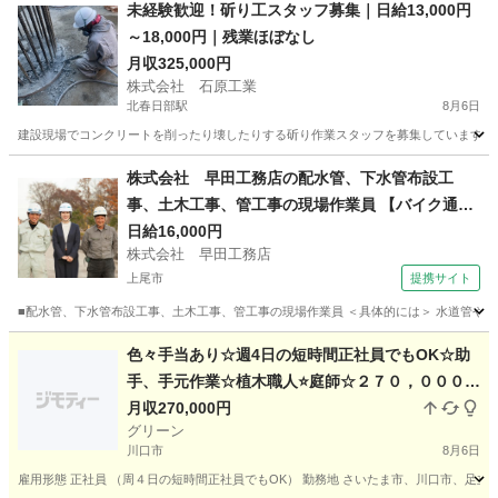
埼玉
所沢市
CAD
業務
未経験歓迎！斫り工スタッフ募集｜日給13,000円
～18,000円｜残業ほぼなし
月収325,000円
株式会社 石原工業
北春日部駅
8月6日
建設現場でコンクリートを削ったり壊したりする斫り作業スタッフを募集しています。 
埼玉
春日部市
北春日部駅
その他
株式会社 早田工務店の配水管、下水管布設工
事、土木工事、管工事の現場作業員 【バイク通勤
OK】
日給16,000円
株式会社 早田工務店
上尾市
提携サイト
■配水管、下水管布設工事、土木工事、管工事の現場作業員 ＜具体的には＞ 水道管や
埼玉
上尾市
施工管理
色々手当あり☆週4日の短時間正社員でもOK☆助
手、手元作業☆植木職人⭐庭師☆２７０，０００円
～５００、０００円☆休日自由！⭐女性も活躍中！
月収270,000円
グリーン
未経験でも可☆造園スタッフ☆☆庭師☆造園☆植
川口市
8月6日
木屋☆経験者優遇☆
雇用形態 正社員 （周４日の短時間正社員でもOK） 勤務地 さいたま市、川口市、足立区、