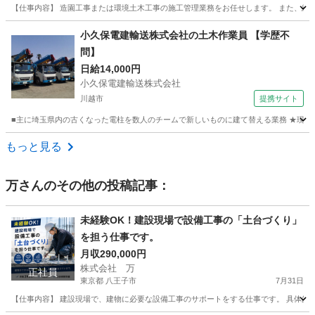
【仕事内容】 造園工事または環境土木工事の施工管理業務をお任せします。 また、緑地
埼玉
所沢市
土木
小久保電建輸送株式会社の土木作業員 【学歴不
問】
日給14,000円
小久保電建輸送株式会社
川越市
提携サイト
■主に埼玉県内の古くなった電柱を数人のチームで新しいものに建て替える業務 ★現場は、埼玉
埼玉
川越市
施工管理
もっと見る
万
さんのその他の投稿記事：
未経験OK！建設現場で設備工事の「土台づくり」
を担う仕事です。
月収290,000円
株式会社 万
正社員
東京都 八王子市
7月31日
【仕事内容】 建設現場で、建物に必要な設備工事のサポートをする仕事です。 具体的には