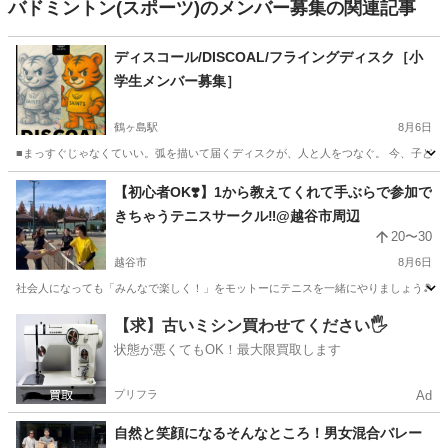
バドミントン(スポーツ)のメンバー募集の関連記事
ディスコール/DISCOAL/フライングディスク［小
学生メンバー募集］
鶴ヶ島駅
8月6日
■まっすぐじゃなくていい。弧を描いて届くディスクが、人と人をつなぐ。 今、子どもた
埼玉
鶴ヶ島市
鶴ヶ島駅
その他
フライングディスク
【初心者OK❣️】1から教えてくれて手ぶらで参加で
きちゃうテニスサークル‼️@越谷市周辺
20〜30
越谷市
8月6日
社会人になっても「みんなで楽しく！」をモットーにテニスを一緒にやりましょう🎾 手ぶらで
埼玉
越谷市
テニス
い人
【求】古いミシン買わせてください🖐️
状態が悪くてもOK！最大限買取します
プリフラ
Ad
自然と笑顔になるそんなところ！男女混合バレー