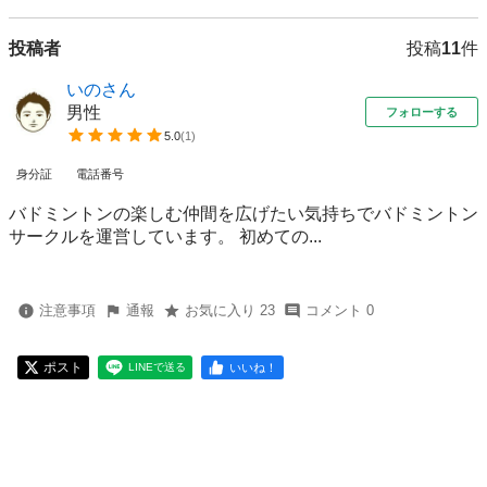
投稿者
投稿
11
件
いのさん
男性
フォローする
5.0
(
1
)
身分証
電話番号
バドミントンの楽しむ仲間を広げたい気持ちでバドミントン
サークルを運営しています。 初めての...
注意事項
通報
お気に入り 23
コメント 0
ポスト
いいね！
LINEで送る