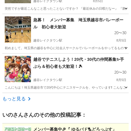
越谷レイクタウン駅
8月5日
突然ですが最近こんなこと思ったことないですか？ 『最近休みの日暇だなー』 『新たら
埼玉
越谷市
越谷レイクタウン駅
テニス
レベル
急募！ メンバー募集 埼玉県越谷市バレーボー
ル 初心者大歓迎
20〜30
越谷レイクタウン駅
8月5日
初めまして。埼玉県の越谷を中心に社会人サークルでバレーボールをやってるものです。
埼玉
越谷市
越谷レイクタウン駅
バレーボール
体育館
越谷でテニスしよう！20代・30代の仲間募集✨手
ぶら＆初心者も大歓迎！🎾
20〜30
越谷レイクタウン駅
8月5日
こんにちは！埼玉県越谷市で20代中心にテニスサークルを、やっています❗️ こんなことを思っ
埼玉
越谷市
越谷レイクタウン駅
テニス
20代
もっと見る
いのさん
さんのその他の投稿記事：
メンバー募集中🎉『 ゆるバド🏸どろっぷす」