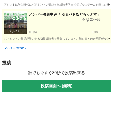
アシストは学生時代にバドミントン部だった経験者同士でダブルスゲームを楽しむ社会人サ
東京
北区
バドミントン
メンバー募集中🎉『 ゆるバド🏸どろっぷす」
20〜55
メンバー
川口駅
8月3日
バドミントン部活経験のある初級経験者を募集しています。初心者との合同開催など週に
埼玉
川口市
川口駅
バドミントン
サークル
ページTOPへ
投稿
誰でも今すぐ30秒で投稿出来る
投稿画面へ (無料)