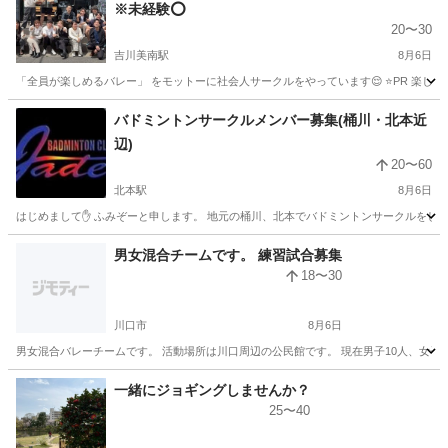
※未経験⭕️
20〜30
吉川美南駅
8月6日
「全員が楽しめるバレー」 をモットーに社会人サークルをやっています😌 ⭐️PR 楽し
埼玉
吉川市
吉川美南駅
バレーボール
バレー
バドミントンサークルメンバー募集(桶川・北本近
辺)
20〜60
北本駅
8月6日
はじめまして✋ ふみぞーと申します。 地元の桶川、北本でバドミントンサークルをしてい
埼玉
桶川市
北本駅
バドミントン
サークル
男女混合チームです。 練習試合募集
18〜30
川口市
8月6日
男女混合バレーチームです。 活動場所は川口周辺の公民館です。 現在男子10人、女子8人
埼玉
川口市
バレーボール
チーム
一緒にジョギングしませんか？
25〜40