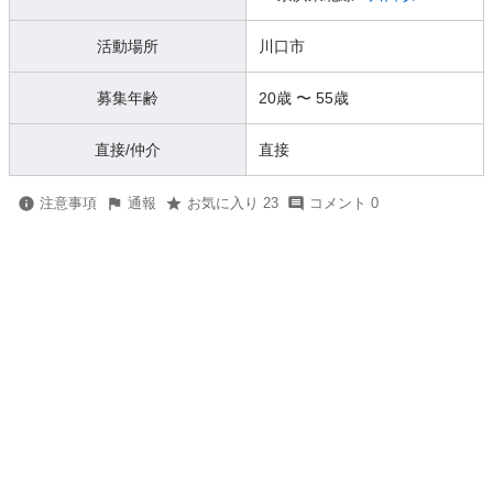
活動場所
川口市
募集年齢
20歳
〜
55歳
直接/仲介
直接
注意事項
通報
お気に入り 23
コメント 0