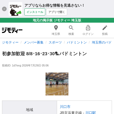
アプリならお得な情報を見逃さない！
インストール
アプリで開く
地元の掲示板 ジモティー 埼玉版
埼玉県
検索
ログイン
投稿
ジモティー
メンバー募集
スポーツ
バドミントン
埼玉県のバド
初参加歓迎 8/8･16･23･30🏸バドミントン
投稿ID: 1d7exg
2026年7月29日 05:06
川口市
地域
JR京浜東北線 -
川口駅