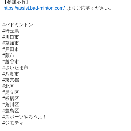
【参加応募】

https://assist.bad-minton.com/
  よりご応募ください。

#バドミントン

#埼玉県

#川口市

#草加市

#戸田市

#蕨市

#越谷市

#さいたま市

#八潮市

#東京都

#北区

#足立区

#板橋区

#荒川区

#豊島区

#スポーツやろうよ！

#ジモティ