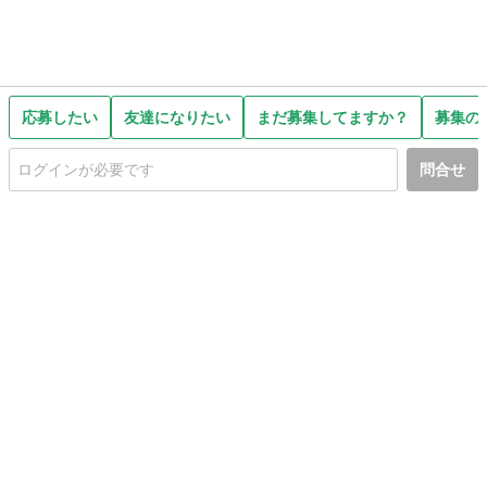
応募したい
友達になりたい
まだ募集してますか？
募集の
問合せ
初めての方へ
利用規約
プライバシーポリシー
プライバシー・ステートメント
健全化に資する運用方針
お問い合わせ
運営会社
サイトマップ
ご利用ガイド
フリーワードで探す
PC版で表示
都道府県選択