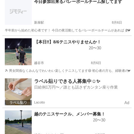
今日参加出来るバレーボールチーム探してます
新座駅
8月6日
半年前から始めた初心者です！ 今日の夜活動してるバレーボールチームがあれば 参加
埼玉
新座市
新座駅
バレーボール
【本日‼️】8/6テニスやりませんか！
20〜30
越谷市
8月6日
🎾 男女関係なくみんなでわいわい楽しくテニスしてます😆 初心者の方も、経験者の方
埼玉
越谷市
テニス
社会人サークル
ラベル貼りできる人募集中☺️✨
日給例1万円〜／誰とも話さずカンタン座り作業
Lacotto
Ad
越のテニスサークル、メンバー募集！
20〜30