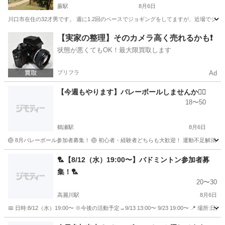
蕨駅
8月6日
川口市在住の32才男です。 週に1.2回のペースでジョギングをしてますが、近場でジョギン
埼玉
川口市
蕨駅
スポーツ
【実家の整理】そのカメラ高く売れるかも❗️
状態が悪くてもOK！最大限買取します
プリフラ
Ad
【今週もやります】バレーボールしませんか🙋‍♂️
18〜50
鶴瀬駅
8月6日
🏐 8月バレーボール参加者募集！ 🏐 初心者・経験者どちらも大歓迎！ 運動不足解消や友達づくり
埼玉
富士見市
鶴瀬駅
バレーボール
参加者募集
🏸【8/12（水）19:00〜】バドミントン参加者募
集！🏸
20〜30
高麗川駅
8月6日
📅 日時:8/12（水）19:00〜 ※今後の活動予定→9/13 13:00〜 9/23 19:00〜 📍 場所:日高市文
埼玉
日高市
高麗川駅
バドミントン