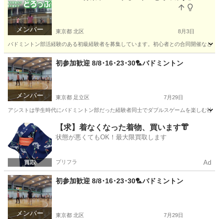
メンバー
東京都 北区
8月3日
バドミントン部活経験のある初級経験者を募集しています。初心者との合同開催など週に
東京
北区
バドミントン
公民館
初参加歓迎 8/8･16･23･30🏸バドミントン
メンバー
東京都 足立区
7月29日
アシストは学生時代にバドミントン部だった経験者同士でダブルスゲームを楽しむ社会人サ
東京
足立区
バドミントン
ダブルス
【求】着なくなった着物、買います👘
状態が悪くてもOK！最大限買取します
プリフラ
Ad
初参加歓迎 8/8･16･23･30🏸バドミントン
メンバー
東京都 北区
7月29日