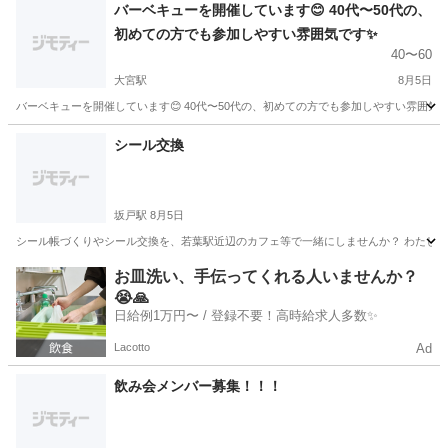
埼玉
さいたま市
大宮駅
その他
バーベキューを開催しています😊 40代〜50代の、
初めての方でも参加しやすい雰囲気です✨
40〜60
大宮駅
8月5日
バーベキューを開催しています😊 40代〜50代の、初めての方でも参加しやすい雰囲気で
埼玉
さいたま市
大宮駅
その他
シール交換
坂戸駅
8月5日
シール帳づくりやシール交換を、若葉駅近辺のカフェ等で一緒にしませんか？ わたしは
埼玉
坂戸市
坂戸駅
その他
お皿洗い、手伝ってくれる人いませんか？
😭🙏
日給例1万円〜 / 登録不要！高時給求人多数✨
Lacotto
Ad
飲み会メンバー募集！！！