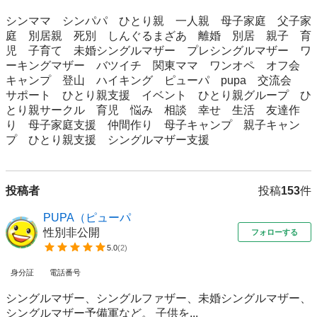
シンママ　シンパパ　ひとり親　一人親　母子家庭　父子家
庭　別居親　死別　しんぐるまざあ　離婚　別居　親子　育
児　子育て　未婚シングルマザー　プレシングルマザー　ワ
ーキングマザー　バツイチ　関東ママ　ワンオペ　オフ会　
キャンプ　登山　ハイキング　ピューパ　pupa　交流会　
サポート　ひとり親支援　イベント　ひとり親グループ　ひ
とり親サークル　育児　悩み　相談　幸せ　生活　友達作
り　母子家庭支援　仲間作り　母子キャンプ　親子キャン
プ　ひとり親支援　シングルマザー支援　
投稿者
投稿
153
件
PUPA（ピューパ
性別非公開
フォローする
5.0
(
2
)
身分証
電話番号
シングルマザー、シングルファザー、未婚シングルマザー、
シングルマザー予備軍など。 子供を...