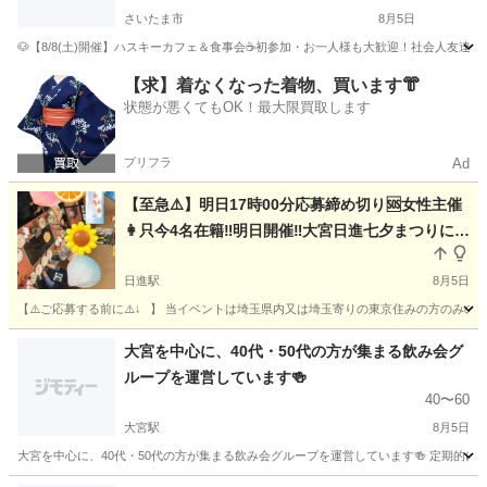
さいたま市
8月5日
​🐶【8/8(土)開催】ハスキーカフェ＆食事会☕初参加・お一人様も大歓迎！社会人友達作りオ
埼玉
さいたま市
友達
【求】着なくなった着物、買います👘
状態が悪くてもOK！最大限買取します
プリフラ
Ad
【至急⚠️】明日17時00分応募締め切り🆘女性主催
👩只今4名在籍‼️明日開催‼️大宮日進七夕まつりに行
って楽しく夏を過ごしましょう🪭
日進駅
8月5日
【⚠️ご応募する前に⚠️↓⠀】 当イベントは埼玉県内又は埼玉寄りの東京住みの方のみの募
埼玉
さいたま市
日進駅
その他
サークル
大宮を中心に、40代・50代の方が集まる飲み会グ
ループを運営しています🍻
40〜60
大宮駅
8月5日
大宮を中心に、40代・50代の方が集まる飲み会グループを運営しています🍻 定期的に