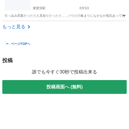
東鷲宮駅
8月5日
引っ込み思案だったり人見知りだったり……パリピの集まりになかなか抵抗あって行けな
埼玉
久喜市
東鷲宮駅
友達
陰キャ
もっと見る
ページTOPへ
投稿
誰でも今すぐ30秒で投稿出来る
投稿画面へ (無料)