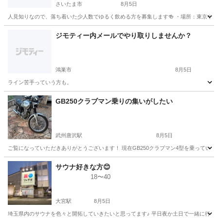
さいたま市
8月5日
人見知りなので、落ち着いた少人数でゆるく飲める方を募集します🍻 ・場所：東京や大宮駅
埼玉
さいたま市
友達
飲み会
ジモティー内メールでやり取りしませんか？
鴻巣市
8月5日
ライン苦手っていう方も。
埼玉
鴻巣市
その他
ライン
GB250クラブマン乗りの集いがしたい
武州唐沢駅
8月5日
ご覧になっていただきありがとうございます！ 現在GB250クラブマン4型を乗ってい
埼玉
入間郡
武州唐沢駅
ツーリング
サウナ好きな方😊
18〜40
大宮駅
8月5日
埼玉県内のサウナを色々と開拓していきたいと思ってます♪ 平日夜か土日で一緒に行ける方募