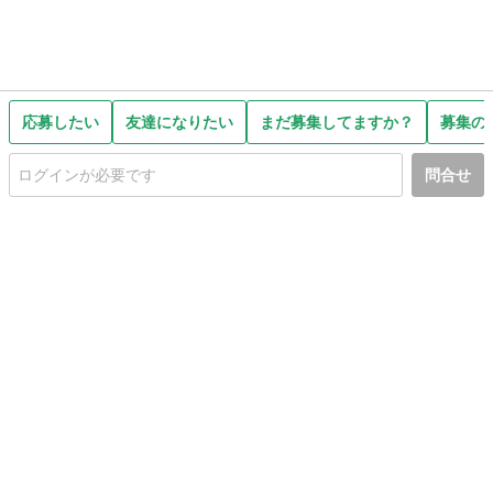
応募したい
友達になりたい
まだ募集してますか？
募集の
問合せ
初めての方へ
利用規約
プライバシーポリシー
プライバシー・ステートメント
健全化に資する運用方針
お問い合わせ
運営会社
サイトマップ
ご利用ガイド
フリーワードで探す
PC版で表示
都道府県選択