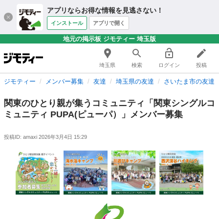
アプリならお得な情報を見逃さない！
インストール
アプリで開く
地元の掲示板 ジモティー 埼玉版
埼玉県
検索
ログイン
投稿
ジモティー
メンバー募集
友達
埼玉県の友達
さいたま市の友達
関東のひとり親が集うコミュニティ「関東シングルコ
ミュニティ PUPA(ピューパ）」メンバー募集
投稿ID: amaxi
2026年3月4日 15:29