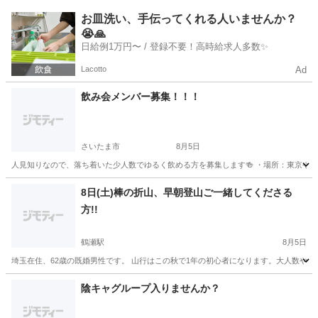
埼玉
さいたま市
大宮駅
友達
サウナ
お皿洗い、手伝ってくれる人いませんか？
😭🙏
日給例1万円〜 / 登録不要！高時給求人多数✨
Lacotto
Ad
飲み会メンバー募集！！！
さいたま市
8月5日
人見知りなので、落ち着いた少人数でゆるく飲める方を募集します🍻 ・場所：東京や大宮駅
埼玉
さいたま市
友達
飲み会
8日(土)棒の折山、早朝登山ご一緒してくださる
方!!
鶴瀬駅
8月5日
埼玉在住、62歳の既婚男性です。 山行はこの秋で1年の初心者になります。大人数やグ
埼玉
富士見市
鶴瀬駅
登山
陰キャグループ入りませんか？