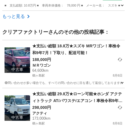
■ 支払総額: 10.8万円 ■ 車両本体価格： 78,000 円 ■ メーカー名： ス
埼玉
所沢市
ワゴンＲ
もっと見る
クリアファクトリー
さんのその他の投稿記事：
★支払い総額 18.8万★スズキ MRワゴン！車検令
和9年7月！下取り、配送可能！
188,000円
ＭＲワゴン
中古車
64,600km
鶴ヶ島駅
8月6日
🔴問い合わせが多い場合でも、すべての問い合わせに目を通して返信しておりますので、気にせ
埼玉
川越市
鶴ヶ島駅
ＭＲワゴン
車両
★支払い総額 29.8万★ローン可能★ホンダ アクテ
ィトラック AT/パワステ/エアコン！車検令和9年7
月！下取り、配送可能！
298,000円
アクティ
中古車
173,000km
鶴ヶ島駅
8月6日