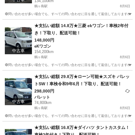
134,100km
鶴ヶ島駅
8月6日
🔴問い合わせが多い場合でも、すべての問い合わせに目を通して返信しておりますので、気にせず
埼玉
川越市
鶴ヶ島駅
ハイゼット
車両
★支払い総額 14.8万★三菱 ekワゴン！車検2年付
き！下取り、配送可能！
148,000円
eKワゴン
中古車
154,200km
鶴ヶ島駅
8月6日
🔴問い合わせが多い場合でも、すべての問い合わせに目を通して返信しておりますので、気にせず
埼玉
川越市
鶴ヶ島駅
eKワゴン
車両
★支払い総額 29.8万★ローン可能★スズキ パレッ
トSW！車検令和9年6月！下取り、配送可能！
298,000円
パレット
中古車
74,800km
鶴ヶ島駅
8月6日
🔴問い合わせが多い場合でも、すべての問い合わせに目を通して返信しておりますので、気にせ
埼玉
川越市
鶴ヶ島駅
パレット
車両
★支払い総額 16.8万★ダイハツ タントカスタム！
車検2年付き！下取り、配送可能！