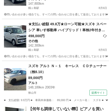
147,800km
鶴ヶ島駅
8月6日
🔴問い合わせが多い場合でも、すべての問い合わせに目を通して返信しておりますので、気にせ
埼玉
川越市
鶴ヶ島駅
アルトラパン
車両
★支払い総額 49.8万★ローン可能★スズキ スペー
シア 車いす移動車 ハイブリッド！車検2年付き！
下取り、配送可能！
498,000円
その他
142,300km
鶴ヶ島駅
8月6日
🔴問い合わせが多い場合でも、すべての問い合わせに目を通して返信しておりますので、気にせず
埼玉
川越市
鶴ヶ島駅
その他
車両
スズキ アルト Ｎ－１ キーレス ＣＤチューナー
（検8.10）
89,000円
アルト
148,189km 2003年
狭山市
提携サイト
■ 支払総額: 9.9万円 ■ 車両本体価格： 89,000 円 ■ メーカー名： スズキ ■
埼玉
狭山市
アルト
【何年も調律していない🎹】ピアノを買い