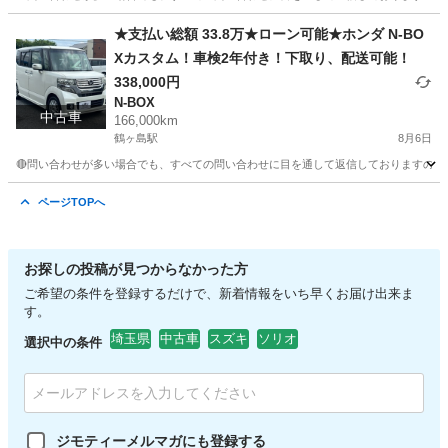
埼玉
川越市
鶴ヶ島駅
パジェロ
車両
★支払い総額 33.8万★ローン可能★ホンダ N-BO
Xカスタム！車検2年付き！下取り、配送可能！
338,000円
N-BOX
中古車
166,000km
鶴ヶ島駅
8月6日
🔴問い合わせが多い場合でも、すべての問い合わせに目を通して返信しておりますので、気にせず
埼玉
川越市
鶴ヶ島駅
N-BOX
車両
ページTOPへ
お探しの投稿が見つからなかった方
ご希望の条件を登録するだけで、新着情報をいち早くお届け出来ま
す。
埼玉県
中古車
スズキ
ソリオ
選択中の条件
ジモティーメルマガにも登録する