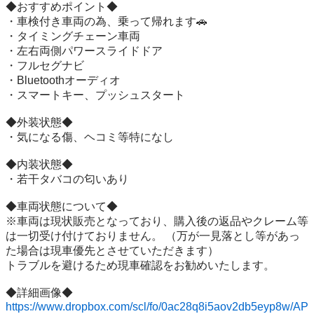
◆おすすめポイント◆

・車検付き車両の為、乗って帰れます🚗

・タイミングチェーン車両

・左右両側パワースライドドア

・フルセグナビ 

・Bluetoothオーディオ

・スマートキー、プッシュスタート

◆外装状態◆

・気になる傷、ヘコミ等特になし

◆内装状態◆

・若干タバコの匂いあり

◆車両状態について◆

※車両は現状販売となっており、購入後の返品やクレーム等
は一切受け付けておりません。 （万が一見落とし等があっ
た場合は現車優先とさせていただきます）

トラブルを避けるため現車確認をお勧めいたします。

https://www.dropbox.com/scl/fo/0ac28q8i5aov2db5eyp8w/AP