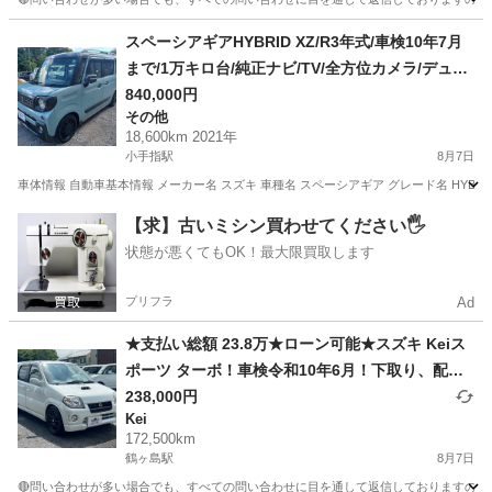
埼玉
川越市
鶴ヶ島駅
ジムニー
車両
スペーシアギアHYBRID XZ/R3年式/車検10年7月
まで/1万キロ台/純正ナビ/TV/全方位カメラ/デュア
ルカメラブレーキサポート/PUSHスタート/HUD
840,000円
その他
18,600km 2021年
小手指駅
8月7日
車体情報 自動車基本情報 メーカー名 スズキ 車種名 スペーシアギア グレード名 HYBRID XZ 排気
埼玉
所沢市
小手指駅
その他
車両
【求】古いミシン買わせてください🖐️
状態が悪くてもOK！最大限買取します
プリフラ
Ad
★支払い総額 23.8万★ローン可能★スズキ Keiス
ポーツ ターボ！車検令和10年6月！下取り、配送
可能！
238,000円
Kei
172,500km
鶴ヶ島駅
8月7日
🔴問い合わせが多い場合でも、すべての問い合わせに目を通して返信しておりますので、気にせず