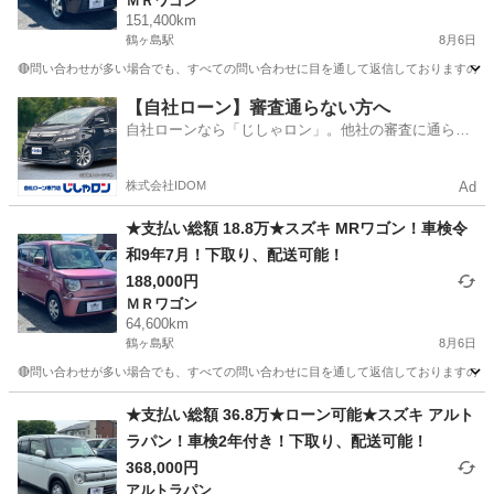
ＭＲワゴン
151,400km
鶴ヶ島駅
8月6日
🔴問い合わせが多い場合でも、すべての問い合わせに目を通して返信しておりますので、気にせず
埼玉
川越市
鶴ヶ島駅
ＭＲワゴン
車両
【自社ローン】審査通らない方へ
自社ローンなら「じしゃロン」。他社の審査に通らな
かった方も
株式会社IDOM
Ad
★支払い総額 18.8万★スズキ MRワゴン！車検令
和9年7月！下取り、配送可能！
188,000円
ＭＲワゴン
64,600km
鶴ヶ島駅
8月6日
🔴問い合わせが多い場合でも、すべての問い合わせに目を通して返信しておりますので、気にせ
埼玉
川越市
鶴ヶ島駅
ＭＲワゴン
車両
★支払い総額 36.8万★ローン可能★スズキ アルト
ラパン！車検2年付き！下取り、配送可能！
368,000円
アルトラパン