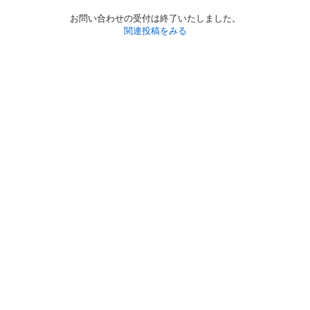
お問い合わせの受付は終了いたしました。
関連投稿をみる
初めての方へ
利用規約
プライバシーポリシー
プライバシー・ステートメント
健全化に資する運用方針
お問い合わせ
運営会社
サイトマップ
ご利用ガイド
フリーワードで探す
PC版で表示
都道府県選択
特定商取引法の表示
利用者情報の外部送信について
© 2011-
2026
Jmty, Inc.