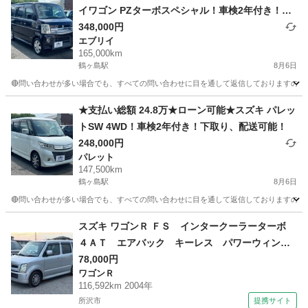
イワゴン PZターボスペシャル！車検2年付き！下
取り、配送可能！
348,000円
エブリイ
165,000km
鶴ヶ島駅
8月6日
🔴問い合わせが多い場合でも、すべての問い合わせに目を通して返信しておりますので、気にせず
埼玉
川越市
鶴ヶ島駅
エブリイ
車両
★支払い総額 24.8万★ローン可能★スズキ パレッ
トSW 4WD！車検2年付き！下取り、配送可能！
248,000円
パレット
147,500km
鶴ヶ島駅
8月6日
🔴問い合わせが多い場合でも、すべての問い合わせに目を通して返信しておりますので、気にせ
埼玉
川越市
鶴ヶ島駅
パレット
車両
スズキ ワゴンＲ ＦＳ インタークーラーターボ
４ＡＴ エアバック キーレス パワーウィンド
ウ ＥＴＣ 社外アルミ オートエアコン 記録
78,000円
ワゴンＲ
簿 （検10.8）
116,592km 2004年
所沢市
提携サイト