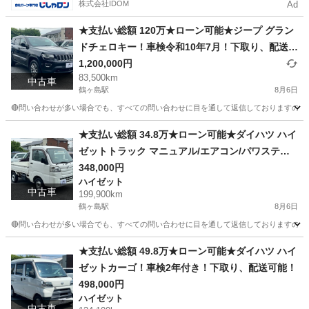
株式会社IDOM
Ad
★支払い総額 120万★ローン可能★ジープ グラン
ドチェロキー！車検令和10年7月！下取り、配送可
能！
1,200,000円
83,500km
中古車
鶴ヶ島駅
8月6日
🔴問い合わせが多い場合でも、すべての問い合わせに目を通して返信しておりますので、気にせ
埼玉
川越市
鶴ヶ島駅
その他
車両
★支払い総額 34.8万★ローン可能★ダイハツ ハイ
ゼットトラック マニュアル/エアコン/パワステ！
車検令和8年11月！下取り、配送可能！
348,000円
ハイゼット
中古車
199,900km
鶴ヶ島駅
8月6日
🔴問い合わせが多い場合でも、すべての問い合わせに目を通して返信しておりますので、気にせず
埼玉
川越市
鶴ヶ島駅
ハイゼット
車両
★支払い総額 49.8万★ローン可能★ダイハツ ハイ
ゼットカーゴ！車検2年付き！下取り、配送可能！
498,000円
ハイゼット
中古車