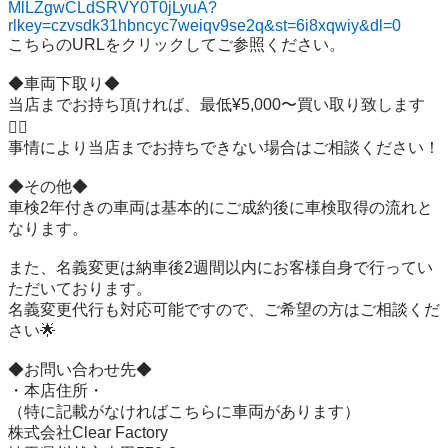
MlLZgwCLdSRVY0T0jLyuA?
rlkey=czvsdk31hbncyc7weiqv9se2q&st=6i8xqwiy&dl=0
こちらのURLをクリックしてご参照ください。

◆車両下取り◆

当店までお持ち頂ければ、最低¥5,000〜買い取り致します
🙆‍♂️

事情により当店までお持ちできない場合はご相談ください！

◆その他◆

車検2年付きの車両は基本的にご成約後に車検取得の流れと
なります。

また、名義変更は納車後2週間以内にお客様自身で行ってい
ただいております。

名義変更代行も対応可能ですので、ご希望の方はご相談くだ
さい🌟

◆お問い合わせ先◆

・本店住所・

（特に記載がなければこちらに車両があります）

株式会社Clear Factory
