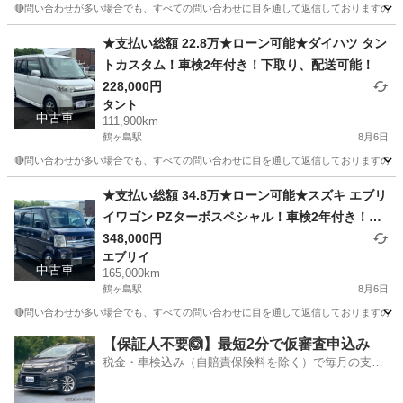
🔴問い合わせが多い場合でも、すべての問い合わせに目を通して返信しておりますので、気にせず
埼玉
川越市
鶴ヶ島駅
Kei
車両
★支払い総額 22.8万★ローン可能★ダイハツ タン
トカスタム！車検2年付き！下取り、配送可能！
228,000円
タント
中古車
111,900km
鶴ヶ島駅
8月6日
🔴問い合わせが多い場合でも、すべての問い合わせに目を通して返信しておりますので、気にせず
埼玉
川越市
鶴ヶ島駅
タント
車両
★支払い総額 34.8万★ローン可能★スズキ エブリ
イワゴン PZターボスペシャル！車検2年付き！下
取り、配送可能！
348,000円
エブリイ
中古車
165,000km
鶴ヶ島駅
8月6日
🔴問い合わせが多い場合でも、すべての問い合わせに目を通して返信しておりますので、気にせず
埼玉
川越市
鶴ヶ島駅
エブリイ
車両
【保証人不要🙆】最短2分で仮審査申込み
税金・車検込み（自賠責保険料を除く）で毎月の支払
額は一定の自社ローン🚗