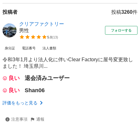
投稿者
投稿
3260
件
クリアファクトリー
男性
フォローする
5.0
(
13
)
身分証
電話番号
法人書類
令和3年1月より法人化に伴いClear Factoryに屋号変更致し
ました！ 埼玉県川...
良い
退会済みユーザー
良い
Shan06
評価をもっと見る
注意事項
通報