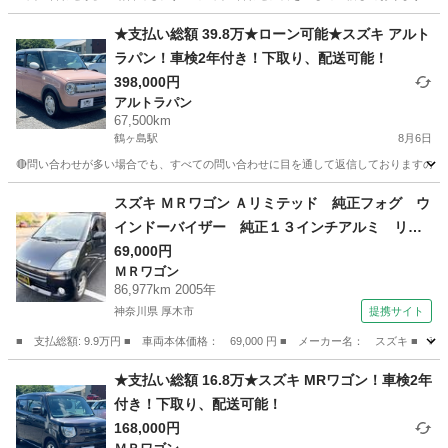
埼玉
川越市
鶴ヶ島駅
Kei
車両
★支払い総額 39.8万★ローン可能★スズキ アルト
ラパン！車検2年付き！下取り、配送可能！
398,000円
アルトラパン
67,500km
鶴ヶ島駅
8月6日
🔴問い合わせが多い場合でも、すべての問い合わせに目を通して返信しておりますので、気にせず
埼玉
川越市
鶴ヶ島駅
アルトラパン
車両
スズキ ＭＲワゴン Ａリミテッド 純正フォグ ウ
インドーバイザー 純正１３インチアルミ リア
スポイラー クロームドアハンドル パイオニア
69,000円
ＭＲワゴン
ＣＤデッキ ＵＳＢ エアコン 電動格納ミラ
86,977km 2005年
ー グレーインテリア アームレスト 天面クリ
神奈川県 厚木市
提携サイト
ア剥げあり （検8.9）
■ 支払総額: 9.9万円 ■ 車両本体価格： 69,000 円 ■ メーカー名： スズ
神奈川
厚木市
ＭＲワゴン
★支払い総額 16.8万★スズキ MRワゴン！車検2年
付き！下取り、配送可能！
168,000円