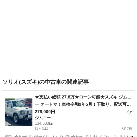
ソリオ(スズキ)の中古車の関連記事
★支払い総額 27.8万★ローン可能★スズキ ジムニ
ー オートマ！車検令和9年5月！下取り、配送可
能！
278,000円
ジムニー
134,500km
鶴ヶ島駅
8月7日
🔴問い合わせが多い場合でも、すべての問い合わせに目を通して返信しておりますので、気にせず