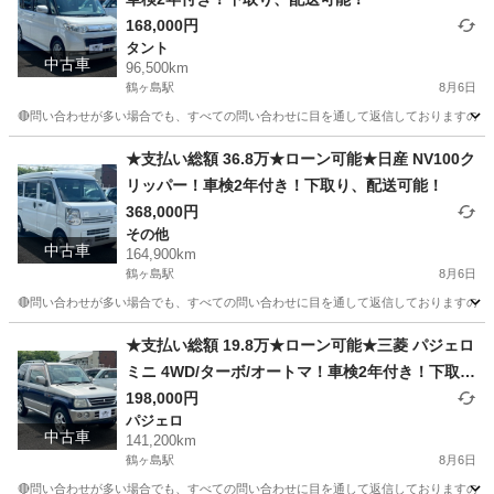
168,000円
タント
中古車
96,500km
鶴ヶ島駅
8月6日
🔴問い合わせが多い場合でも、すべての問い合わせに目を通して返信しておりますので、気にせ
埼玉
川越市
鶴ヶ島駅
タント
車両
★支払い総額 36.8万★ローン可能★日産 NV100ク
リッパー！車検2年付き！下取り、配送可能！
368,000円
その他
中古車
164,900km
鶴ヶ島駅
8月6日
🔴問い合わせが多い場合でも、すべての問い合わせに目を通して返信しておりますので、気にせず
埼玉
川越市
鶴ヶ島駅
その他
車両
★支払い総額 19.8万★ローン可能★三菱 パジェロ
ミニ 4WD/ターボ/オートマ！車検2年付き！下取
り、配送可能！
198,000円
パジェロ
中古車
141,200km
鶴ヶ島駅
8月6日
🔴問い合わせが多い場合でも、すべての問い合わせに目を通して返信しておりますので、気にせず