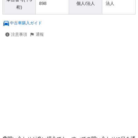
898
個人/法人
法人
桁)
中古車購入ガイド
注意事項
通報