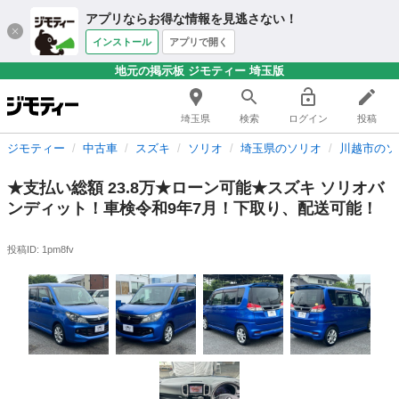
アプリならお得な情報を見逃さない！
インストール
アプリで開く
地元の掲示板 ジモティー 埼玉版
埼玉県
検索
ログイン
投稿
ジモティー
中古車
スズキ
ソリオ
埼玉県のソリオ
川越市のソ
★支払い総額 23.8万★ローン可能★スズキ ソリオバ
ンディット！車検令和9年7月！下取り、配送可能！
投稿ID: 1pm8fv