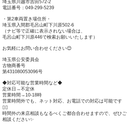
埼玉県川越市吉田572-2

電話番号：049-299-5239

・第2車両置き場住所・

埼玉県入間郡毛呂山町下川原502-6

（ナビ等で正確に表示されない場合は、

毛呂山町下川原446で検索お願いいたします）

お気軽にお問い合わせください😊

埼玉県公安委員会

古物商番号

第431080053096号

◆対応可能な営業時間など◆

定休日→不定休

営業時間→10-18時

営業時間外でも、ネット対応、お電話での対応は可能です
🙆‍♂️

時間外の来店相談もなるべくご都合合わせますので、ぜひご
相談ください✨