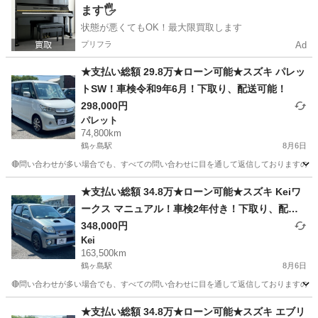
ます🖐️
状態が悪くてもOK！最大限買取します
プリフラ
Ad
★支払い総額 29.8万★ローン可能★スズキ パレッ
トSW！車検令和9年6月！下取り、配送可能！
298,000円
パレット
74,800km
鶴ヶ島駅
8月6日
🔴問い合わせが多い場合でも、すべての問い合わせに目を通して返信しておりますので、気にせ
埼玉
川越市
鶴ヶ島駅
パレット
車両
★支払い総額 34.8万★ローン可能★スズキ Keiワ
ークス マニュアル！車検2年付き！下取り、配送
可能！
348,000円
Kei
163,500km
鶴ヶ島駅
8月6日
🔴問い合わせが多い場合でも、すべての問い合わせに目を通して返信しておりますので、気にせず
埼玉
川越市
鶴ヶ島駅
Kei
車両
★支払い総額 34.8万★ローン可能★スズキ エブリ