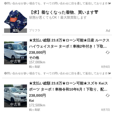
🔴問い合わせが多い場合でも、すべての問い合わせに目を通して返信しておりますので、気にせず
埼玉
川越市
鶴ヶ島駅
アクティ
車両
【求】着なくなった着物、買います👘
状態が悪くてもOK！最大限買取します
プリフラ
Ad
★支払い総額 23.8万★ローン可能★日産 ルークス
ハイウェイスター ターボ！車検2年付き！下取
り、配送可能！
238,000円
その他
中古車
157,000km
鶴ヶ島駅
8月6日
🔴問い合わせが多い場合でも、すべての問い合わせに目を通して返信しておりますので、気にせ
埼玉
川越市
鶴ヶ島駅
その他
車両
★支払い総額 23.8万★ローン可能★スズキ Keiス
ポーツ ターボ！車検令和10年6月！下取り、配送
可能！
238,000円
Kei
中古車
172,500km
鶴ヶ島駅
8月7日