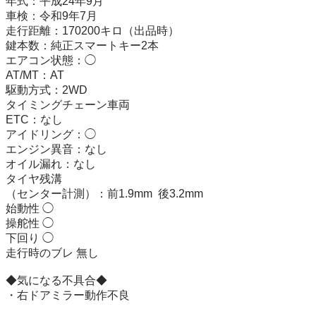
年式：平成24年9月

車検：令和9年7月

走行距離：170200キロ（出品時）

鍵本数：純正スマートキー2本

エアコン状態：◯

AT/MT：AT

駆動方式：2WD

タイミングチェーン車両

ETC：なし

アイドリング：◯

エンジン異音：なし

オイル漏れ：なし

タイヤ残溝

（センター計測）：前1.9mm  後3.2mm

始動性 ◯

操舵性 ◯

下回り ◯

走行時のブレ 無し

◆気になる不具合◆

・右ドアミラー動作不良
