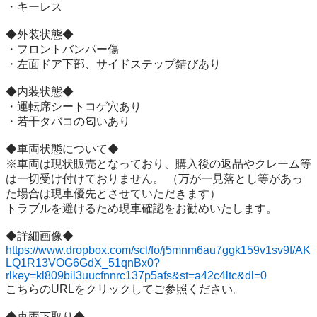
・キーレス

◆外装状態◆

・フロントバンパー傷

・左面ドア下部、サイドステップ錆びあり

◆内装状態◆

・運転席シートコゲ穴あり

・若干タバコの匂いあり

◆車両状態について◆

※車両は現状販売となっており、購入後の返品やクレーム等
は一切受け付けておりません。 （万が一見落とし等があっ
た場合は現車優先とさせていただきます）

トラブルを避けるため現車確認をお勧めいたします。

https://www.dropbox.com/scl/fo/j5mnm6au7ggk159v1sv9f/AK
LQ1R13VOG6GdX_51qnBx0?
rlkey=kl809bil3uucfnnrc137p5afs&st=a42c4ltc&dl=0
こちらのURLをクリックしてご参照ください。

◆車両下取り◆
