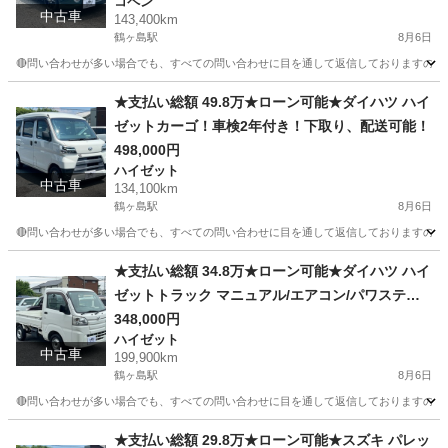
コペン
中古車
143,400km
鶴ヶ島駅
8月6日
🔴問い合わせが多い場合でも、すべての問い合わせに目を通して返信しておりますので、気にせず
埼玉
川越市
鶴ヶ島駅
コペン
車両
★支払い総額 49.8万★ローン可能★ダイハツ ハイ
ゼットカーゴ！車検2年付き！下取り、配送可能！
498,000円
ハイゼット
中古車
134,100km
鶴ヶ島駅
8月6日
🔴問い合わせが多い場合でも、すべての問い合わせに目を通して返信しておりますので、気にせず
埼玉
川越市
鶴ヶ島駅
ハイゼット
車両
★支払い総額 34.8万★ローン可能★ダイハツ ハイ
ゼットトラック マニュアル/エアコン/パワステ！
車検令和8年11月！下取り、配送可能！
348,000円
ハイゼット
中古車
199,900km
鶴ヶ島駅
8月6日
🔴問い合わせが多い場合でも、すべての問い合わせに目を通して返信しておりますので、気にせず
埼玉
川越市
鶴ヶ島駅
ハイゼット
車両
★支払い総額 29.8万★ローン可能★スズキ パレッ