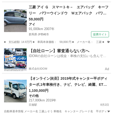
埼玉
川口市
川口駅
デリカ
三菱 アイ Ｇ スマートキ－ エアバッグ キーフ
リー パワーウインドウ Ｗエアバック パワー
ステアリング ＡＢＳ 衝突安全ボディ フルオ
59,000円
アイ
ートエアコン 盗難防止 （検10.8）
91,000km 2007年
群馬県 伊勢崎市
提携サイト
■ 支払総額: 14.9万円 ■ 車両本体価格： 59,000 円 ■ メーカー名： 三
群馬
伊勢崎市
アイ
【自社ローン】審査通らない方へ
IDOMの自社ローンは税金・車検の支払いも含んでい
るので毎月の支払額は一定
株式会社IDOM
Ad
【オンライン決済】2019年式キャンター平ボディ
ターボ,1年車検付き、ナビ、テレビ、綺麗、ET
C、1.5トン
1,100,000円
その他
217,000km 2019年
日進駅
8月2日
自動車基本情報 メーカー名 三菱ふそう 車種名 キャンター グレード名 平ボディ 排気量 30