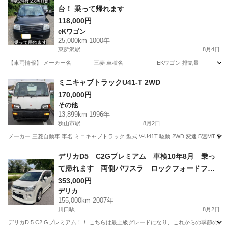
台！ 乗って帰れます
118,000円
eKワゴン
25,000km 1000年
東所沢駅
8月4日
【車両情報】 メーカー名 三菱 車種名 EKワゴン 排気量 660
埼玉
所沢市
東所沢駅
eKワゴン
車両
ミニキャブトラックU41-T 2WD
170,000円
その他
13,899km 1996年
狭山市駅
8月2日
メーカー 三菱自動車 車名 ミニキャブトラック 型式 V-U41T 駆動 2WD 変速 5速MT 
埼玉
狭山市
狭山市駅
その他
デリカD5 C2Gプレミアム 車検10年8月 乗っ
て帰れます 両側パワスラ ロックフォードフォ
ズゲートオーディオ ナビ パワーバックドア等
353,000円
デリカ
155,000km 2007年
川口駅
8月2日
デリカD:5 C2 Gプレミアム！！ こちらは最上級グレードになり、これからの季節の