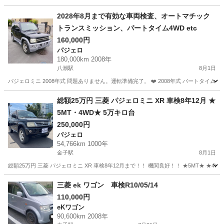
埼玉
さいたま市
日進駅
その他
2028年8月まで有効な車両検査、オートマチック
トランスミッション、パートタイム4WD etc
160,000円
パジェロ
180,000km 2008年
八潮駅
8月1日
パジェロミニ 2008年式 問題ありません。運転準備完了。 ❤️ 2008年式 パートタイム
埼玉
三郷市
八潮駅
パジェロ
車両
総額25万円 三菱 パジェロミニ XR 車検8年12月 ★
5MT・4WD★ 5万キロ台
250,000円
パジェロ
54,766km 1000年
金子駅
8月1日
総額25万円 三菱 パジェロミニ XR 車検8年12月まで！！ 機関良好！！ ★5MT★ ★
埼玉
入間市
金子駅
パジェロ
車両
三菱 ek ワゴン 車検R10/05/14
110,000円
eKワゴン
90,600km 2008年