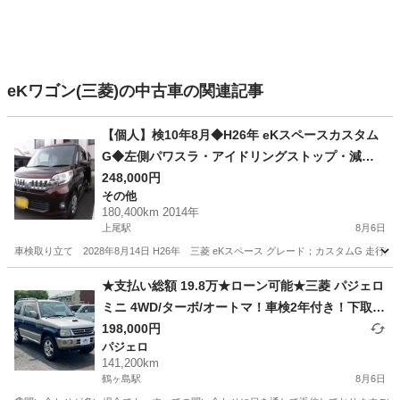
eKワゴン(三菱)の中古車の関連記事
【個人】検10年8月◆H26年 eKスペースカスタム
G◆左側パワスラ・アイドリングストップ・減速
エネルギー回生システム◆下取・交換可★乗って
248,000円
その他
帰れます
180,400km 2014年
上尾駅
8月6日
車検取り立て 2028年8月14日 H26年 三菱 eKスペース グレード；カスタムG 走行距
埼玉
上尾市
上尾駅
その他
★支払い総額 19.8万★ローン可能★三菱 パジェロ
ミニ 4WD/ターボ/オートマ！車検2年付き！下取
り、配送可能！
198,000円
パジェロ
141,200km
鶴ヶ島駅
8月6日