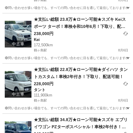
鶴ヶ島駅
8月6日
🔴問い合わせが多い場合でも、すべての問い合わせに目を通して返信しておりますので、気にせ
埼玉
川越市
鶴ヶ島駅
その他
車両
★支払い総額 23.8万★ローン可能★スズキ Keiス
ポーツ ターボ！車検令和10年6月！下取り、配送
可能！
238,000円
Kei
中古車
172,500km
鶴ヶ島駅
8月6日
🔴問い合わせが多い場合でも、すべての問い合わせに目を通して返信しておりますので、気にせず
埼玉
川越市
鶴ヶ島駅
Kei
車両
★支払い総額 22.8万★ローン可能★ダイハツ タン
トカスタム！車検2年付き！下取り、配送可能！
228,000円
タント
中古車
111,900km
鶴ヶ島駅
8月6日
🔴問い合わせが多い場合でも、すべての問い合わせに目を通して返信しておりますので、気にせず
埼玉
川越市
鶴ヶ島駅
タント
車両
★支払い総額 34.8万★ローン可能★スズキ エブリ
イワゴン PZターボスペシャル！車検2年付き！下