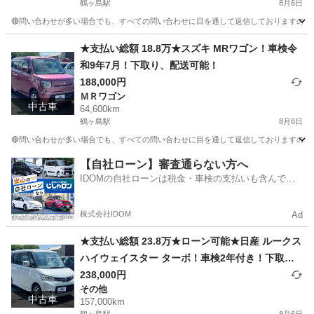
鶴ヶ島駅
8月6日
🔴問い合わせが多い場合でも、すべての問い合わせに目を通して返信しておりますので、気にせず
埼玉
川越市
鶴ヶ島駅
アクティ
車両
★支払い総額 18.8万★スズキ MRワゴン！車検令
和9年7月！下取り、配送可能！
188,000円
ＭＲワゴン
中古車
64,600km
鶴ヶ島駅
8月6日
🔴問い合わせが多い場合でも、すべての問い合わせに目を通して返信しておりますので、気にせ
埼玉
川越市
鶴ヶ島駅
ＭＲワゴン
車両
【自社ローン】審査通らない方へ
IDOMの自社ローンは税金・車検の支払いも含んでい
るので毎月の支払額は一定
株式会社IDOM
Ad
★支払い総額 23.8万★ローン可能★日産 ルークス
ハイウェイスター ターボ！車検2年付き！下取
り、配送可能！
238,000円
その他
中古車
157,000km