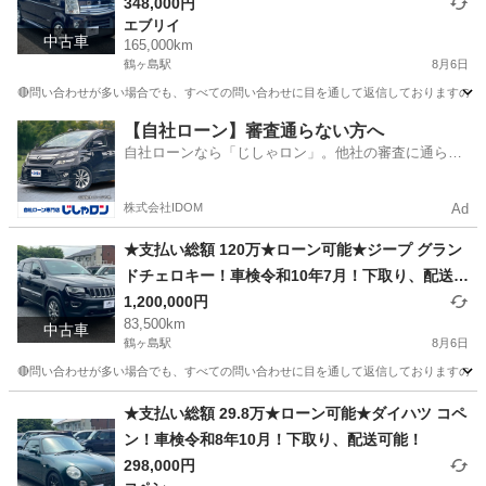
取り、配送可能！
348,000円
エブリイ
中古車
165,000km
鶴ヶ島駅
8月6日
🔴問い合わせが多い場合でも、すべての問い合わせに目を通して返信しておりますので、気にせず
埼玉
川越市
鶴ヶ島駅
エブリイ
車両
【自社ローン】審査通らない方へ
自社ローンなら「じしゃロン」。他社の審査に通らな
かった方も
株式会社IDOM
Ad
★支払い総額 120万★ローン可能★ジープ グラン
ドチェロキー！車検令和10年7月！下取り、配送可
能！
1,200,000円
83,500km
中古車
鶴ヶ島駅
8月6日
🔴問い合わせが多い場合でも、すべての問い合わせに目を通して返信しておりますので、気にせ
埼玉
川越市
鶴ヶ島駅
その他
車両
★支払い総額 29.8万★ローン可能★ダイハツ コペ
ン！車検令和8年10月！下取り、配送可能！
298,000円