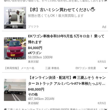
🔴問い合わせが多い場合でも、すべての問い合わせに目を通して返信しておりますので、気にせず
埼玉
川越市
鶴ヶ島駅
パジェロ
車両
【求】古いミシン買わせてください🖐️
状態が悪くてもOK！最大限買取します
プリフラ
Ad
EKワゴン車検令和10年5月迄 5万キロ台！ 乗って
帰れます
84,000円
eKワゴン
59,000km 1000年
東所沢駅
8月5日
【車両情報】 メーカー名 三菱 車種名 EKワゴン 排気量 660
埼玉
所沢市
東所沢駅
eKワゴン
車両
【オンライン決済・配送可】🚚 三菱ふそう キャン
ター 2tトラック アルミバン✨AT✨車検たっぷり2
年付き✨総額84.8万円‼️3人乗り
848,000円
その他
487,945km 2014年
東岩槻駅
8月5日
🚚 三菱ふそう キャンター アルミバン 総額848,000円‼️ 車検たっぷり2年付き‼️ （