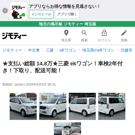
アプリならお得な情報を見逃さない！
インストール
アプリで開く
地元の掲示板 ジモティー 埼玉版
埼玉県
検索
ログイン
投稿
ジモティー
中古車
三菱
eKワゴン
埼玉県のeKワゴン
川越市の
★支払い総額 14.8万★三菱 ekワゴン！車検2年付
き！下取り、配送可能！
投稿ID: 1kndv1
2026年8月6日 06:31