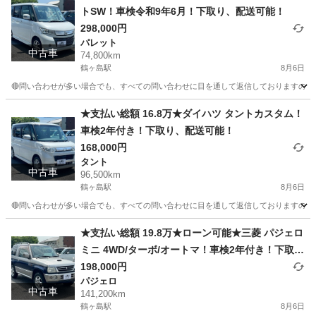
トSW！車検令和9年6月！下取り、配送可能！
298,000円
パレット
中古車
74,800km
鶴ヶ島駅
8月6日
🔴問い合わせが多い場合でも、すべての問い合わせに目を通して返信しておりますので、気にせ
埼玉
川越市
鶴ヶ島駅
パレット
車両
★支払い総額 16.8万★ダイハツ タントカスタム！
車検2年付き！下取り、配送可能！
168,000円
タント
中古車
96,500km
鶴ヶ島駅
8月6日
🔴問い合わせが多い場合でも、すべての問い合わせに目を通して返信しておりますので、気にせ
埼玉
川越市
鶴ヶ島駅
タント
車両
★支払い総額 19.8万★ローン可能★三菱 パジェロ
ミニ 4WD/ターボ/オートマ！車検2年付き！下取
り、配送可能！
198,000円
パジェロ
中古車
141,200km
鶴ヶ島駅
8月6日