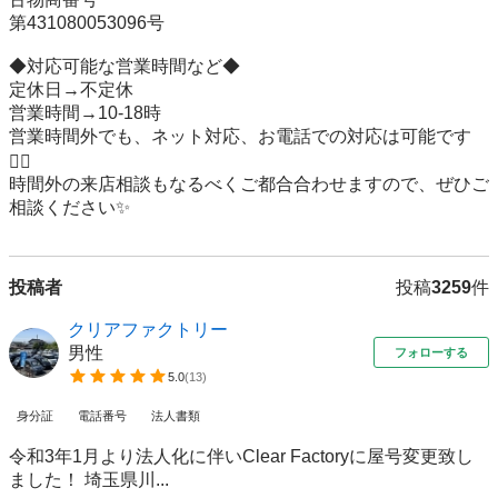
第431080053096号

◆対応可能な営業時間など◆

定休日→不定休

営業時間→10-18時

営業時間外でも、ネット対応、お電話での対応は可能です
🙆‍♂️

時間外の来店相談もなるべくご都合合わせますので、ぜひご
相談ください✨
投稿者
投稿
3259
件
クリアファクトリー
男性
フォローする
5.0
(
13
)
身分証
電話番号
法人書類
令和3年1月より法人化に伴いClear Factoryに屋号変更致し
ました！ 埼玉県川...