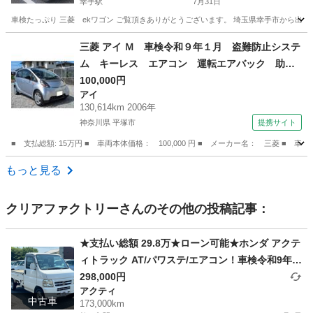
幸手駅
7月31日
車検たっぷり 三菱 ekワゴン ご覧頂きありがとうございます。 埼玉県幸手市から出品さ
埼玉
幸手市
幸手駅
eKワゴン
ekワゴン
三菱 アイ Ｍ 車検令和９年１月 盗難防止システ
ム キーレス エアコン 運転エアバック 助手
席エアバック 修復歴無し （検9.1）
100,000円
アイ
130,614km 2006年
神奈川県 平塚市
提携サイト
■ 支払総額: 15万円 ■ 車両本体価格： 100,000 円 ■ メーカー名： 三菱
神奈川
平塚市
アイ
もっと見る
クリアファクトリー
さんのその他の投稿記事：
★支払い総額 29.8万★ローン可能★ホンダ アクテ
ィトラック AT/パワステ/エアコン！車検令和9年7
月！下取り、配送可能！
298,000円
アクティ
中古車
173,000km