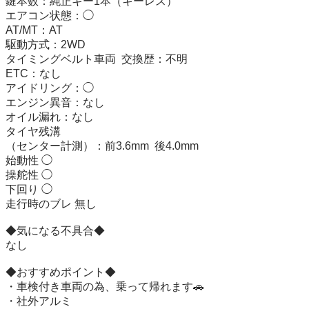
鍵本数：純正キー1本（キーレス）

エアコン状態：◯

AT/MT：AT

駆動方式：2WD

タイミングベルト車両  交換歴：不明

ETC：なし

アイドリング：◯

エンジン異音：なし

オイル漏れ：なし

タイヤ残溝

（センター計測）：前3.6mm  後4.0mm

始動性 ◯

操舵性 ◯

下回り ◯

走行時のブレ 無し

◆気になる不具合◆

なし

◆おすすめポイント◆

・車検付き車両の為、乗って帰れます🚗

・社外アルミ
