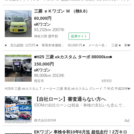
埼玉
さいたま市
東岩槻駅
その他
三菱 ｅＫワゴン Ｍ （検8.8）
60,000円
eKワゴン
93,232km 2007年
神奈川県 愛甲郡
提携サイト
■ 支払総額: 12万円 ■ 車両本体価格： 60,000 円 ■ メーカー名： 三菱 ■ 車種名
神奈川
愛甲郡
eKワゴン
■H25 三菱 ekカスタム ターボ 88000km■
150,000円
eKワゴン
88,000km 2013年
熊谷市
8月5日
H25/8 三菱 ekカスタム T メーカー:三菱 車名:ekカスタム グレード: T 年式:平成25年(
埼玉
熊谷市
eKワゴン
【自社ローン】審査通らない方へ
IDOMの自社ローンは税金・車検の支払いも含んでい
るので毎月の支払額は一定
株式会社IDOM
Ad
EKワゴン 車検令和10年8月迄 超低走行！2万キロ