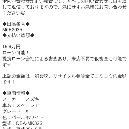
🔴問い合わせが多い場合でも、すべての問い合わせに目を通
して返信しておりますので、気にせずお気軽にお問い合わせ
ください😊

◆出品番号◆

M6E2035

◆支払い総額◆

19.8万円

ローン可能！

提携ローン会社による審査あり。来店不要で仮審査も可能で
す✨

上記の金額は、消費税、リサイクル券等全てコミコミの金額
です！

◆車両情報◆

メーカー：スズキ

車名：スペーシア

グレード：X

色：パールホワイト

型式：DBA-MK32S
