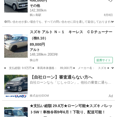
下取り、配送可能！
498,000円
その他
142,300km
鶴ヶ島駅
8月8日
🔴問い合わせが多い場合でも、すべての問い合わせに目を通して返信しておりますので、気にせず
埼玉
川越市
鶴ヶ島駅
その他
車両
スズキ アルト Ｎ－１ キーレス ＣＤチューナー
（検8.10）
89,000円
アルト
148,189km 2003年
狭山市
提携サイト
■ 支払総額: 9.9万円 ■ 車両本体価格： 89,000 円 ■ メーカー名： スズキ ■
埼玉
狭山市
アルト
【自社ローン】審査通らない方へ
自社ローンなら「じしゃロン」。他社の審査に通らな
かった方も
株式会社IDOM
Ad
★支払い総額 29.8万★ローン可能★スズキ パレッ
トSW！車検令和9年6月！下取り、配送可能！