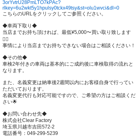
3orYvtrU28PmLTO7kPAc?
rlkey=6u2wkt5y1hpulsy0tckx49tsy&st=olu1wvci&dl=0
こちらのURLをクリックしてご参照ください。

◆車両下取り◆

当店までお持ち頂ければ、最低¥5,000〜買い取り致します
🙆‍♂️

事情により当店までお持ちできない場合はご相談ください！

◆その他◆

車検2年付きの車両は基本的にご成約後に車検取得の流れと
なります。

また、名義変更は納車後2週間以内にお客様自身で行ってい
ただいております。

名義変更代行も対応可能ですので、ご希望の方はご相談くだ
さい🌟

◆お問い合わせ先◆

株式会社Clear Factory

埼玉県川越市吉田572-2

電話番号：049-299-5239
