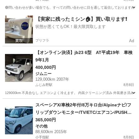
🔴問い合わせが多い場合でも、すべての問い合わせに目を通して返信しておりますので、気にせず
埼玉
川越市
鶴ヶ島駅
アルトラパン
車両
【実家に残ったミシン🏠】買い取ります❗️
状態が悪くてもOK！最大限買取します
プリフラ
Ad
【オンライン決済】jb23 6型 AT平成19年 車検
9年1月
400,000円
ジムニー
129,000km 2007年
ふじみ野駅
8月8日
129000km 不具合なし エアコンよく冷えます。 内装クリーニング済み 外装磨き済み
埼玉
富士見市
ふじみ野駅
ジムニー
スペーシアX/車検2年付/8万キロ台/Alpineナビ/フ
リップダウンモニター/TV/ETC/エアコン/PUSHス
タート/両側パワスラ/運転席シートヒーター
365,000円
その他
88,600km 2015年
小手指駅
8月8日