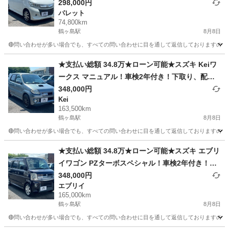
298,000円
パレット
74,800km
鶴ヶ島駅
8月8日
🔴問い合わせが多い場合でも、すべての問い合わせに目を通して返信しておりますので、気にせ
埼玉
川越市
鶴ヶ島駅
パレット
車両
★支払い総額 34.8万★ローン可能★スズキ Keiワ
ークス マニュアル！車検2年付き！下取り、配送
可能！
348,000円
Kei
163,500km
鶴ヶ島駅
8月8日
🔴問い合わせが多い場合でも、すべての問い合わせに目を通して返信しておりますので、気にせず
埼玉
川越市
鶴ヶ島駅
Kei
車両
★支払い総額 34.8万★ローン可能★スズキ エブリ
イワゴン PZターボスペシャル！車検2年付き！下
取り、配送可能！
348,000円
エブリイ
165,000km
鶴ヶ島駅
8月8日
🔴問い合わせが多い場合でも、すべての問い合わせに目を通して返信しておりますので、気にせず