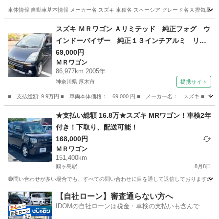
車体情報 自動車基本情報 メーカー名 スズキ 車種名 スペーシア グレード名 X 排気量 660 cc 年式
埼玉
所沢市
小手指駅
その他
車両
スズキ ＭＲワゴン Ａリミテッド 純正フォグ ウ
インドーバイザー 純正１３インチアルミ リア
スポイラー クロームドアハンドル パイオニア
69,000円
ＭＲワゴン
ＣＤデッキ ＵＳＢ エアコン 電動格納ミラ
86,977km 2005年
ー グレーインテリア アームレスト 天面クリ
神奈川県 厚木市
提携サイト
ア剥げあり （検8.9）
■ 支払総額: 9.9万円 ■ 車両本体価格： 69,000 円 ■ メーカー名： スズ
神奈川
厚木市
ＭＲワゴン
★支払い総額 16.8万★スズキ MRワゴン！車検2年
付き！下取り、配送可能！
168,000円
ＭＲワゴン
151,400km
鶴ヶ島駅
8月8日
🔴問い合わせが多い場合でも、すべての問い合わせに目を通して返信しておりますので、気にせず
埼玉
川越市
鶴ヶ島駅
ＭＲワゴン
車両
【自社ローン】審査通らない方へ
IDOMの自社ローンは税金・車検の支払いも含んでい
るので毎月の支払額は一定