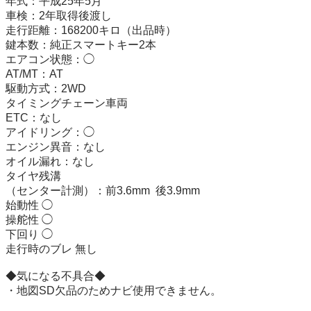
年式：平成25年5月

車検：2年取得後渡し

走行距離：168200キロ（出品時）

鍵本数：純正スマートキー2本

エアコン状態：◯

AT/MT：AT

駆動方式：2WD

タイミングチェーン車両

ETC：なし

アイドリング：◯

エンジン異音：なし

オイル漏れ：なし

タイヤ残溝

（センター計測）：前3.6mm  後3.9mm

始動性 ◯

操舵性 ◯

下回り ◯

走行時のブレ 無し

◆気になる不具合◆

・地図SD欠品のためナビ使用できません。
