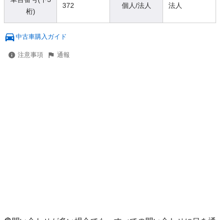
372
個人/法人
法人
桁)
中古車購入ガイド
注意事項
通報