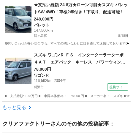
埼玉
川越市
鶴ヶ島駅
エブリイ
車両
★支払い総額 24.8万★ローン可能★スズキ パレッ
トSW 4WD！車検2年付き！下取り、配送可能！
248,000円
パレット
147,500km
鶴ヶ島駅
8月8日
🔴問い合わせが多い場合でも、すべての問い合わせに目を通して返信しておりますので、気にせ
埼玉
川越市
鶴ヶ島駅
パレット
車両
スズキ ワゴンＲ ＦＳ インタークーラーターボ
４ＡＴ エアバック キーレス パワーウィンド
ウ ＥＴＣ 社外アルミ オートエアコン 記録
78,000円
ワゴンＲ
簿 （検10.8）
116,592km 2004年
所沢市
提携サイト
■ 支払総額: 10.8万円 ■ 車両本体価格： 78,000 円 ■ メーカー名： ス
埼玉
所沢市
ワゴンＲ
もっと見る
クリアファクトリー
さんのその他の投稿記事：