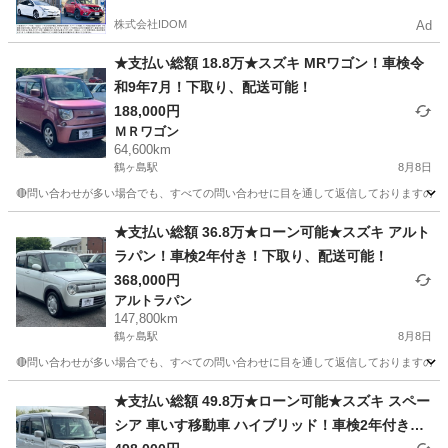
株式会社IDOM
Ad
★支払い総額 18.8万★スズキ MRワゴン！車検令
和9年7月！下取り、配送可能！
188,000円
ＭＲワゴン
64,600km
鶴ヶ島駅
8月8日
🔴問い合わせが多い場合でも、すべての問い合わせに目を通して返信しておりますので、気にせ
埼玉
川越市
鶴ヶ島駅
ＭＲワゴン
車両
★支払い総額 36.8万★ローン可能★スズキ アルト
ラパン！車検2年付き！下取り、配送可能！
368,000円
アルトラパン
147,800km
鶴ヶ島駅
8月8日
🔴問い合わせが多い場合でも、すべての問い合わせに目を通して返信しておりますので、気にせ
埼玉
川越市
鶴ヶ島駅
アルトラパン
車両
★支払い総額 49.8万★ローン可能★スズキ スペー
シア 車いす移動車 ハイブリッド！車検2年付き！