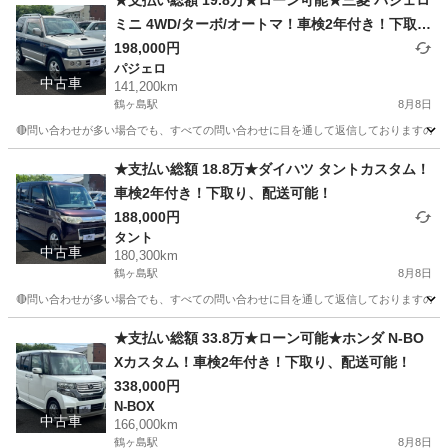
★支払い総額 19.8万★ローン可能★三菱 パジェロ
ミニ 4WD/ターボ/オートマ！車検2年付き！下取
り、配送可能！
198,000円
パジェロ
中古車
141,200km
鶴ヶ島駅
8月8日
🔴問い合わせが多い場合でも、すべての問い合わせに目を通して返信しておりますので、気にせず
埼玉
川越市
鶴ヶ島駅
パジェロ
車両
★支払い総額 18.8万★ダイハツ タントカスタム！
車検2年付き！下取り、配送可能！
188,000円
タント
中古車
180,300km
鶴ヶ島駅
8月8日
🔴問い合わせが多い場合でも、すべての問い合わせに目を通して返信しておりますので、気にせず
埼玉
川越市
鶴ヶ島駅
タント
車両
★支払い総額 33.8万★ローン可能★ホンダ N-BO
Xカスタム！車検2年付き！下取り、配送可能！
338,000円
N-BOX
中古車
166,000km
鶴ヶ島駅
8月8日