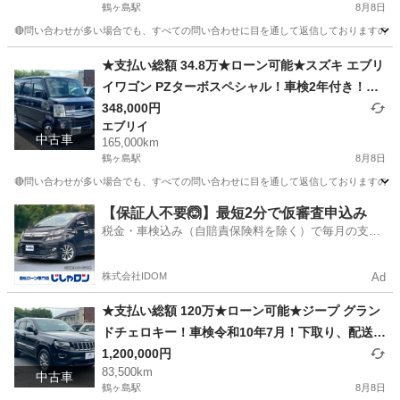
鶴ヶ島駅
8月8日
🔴問い合わせが多い場合でも、すべての問い合わせに目を通して返信しておりますので、気にせず
埼玉
川越市
鶴ヶ島駅
タント
車両
★支払い総額 34.8万★ローン可能★スズキ エブリ
イワゴン PZターボスペシャル！車検2年付き！下
取り、配送可能！
348,000円
エブリイ
中古車
165,000km
鶴ヶ島駅
8月8日
🔴問い合わせが多い場合でも、すべての問い合わせに目を通して返信しておりますので、気にせず
埼玉
川越市
鶴ヶ島駅
エブリイ
車両
【保証人不要🙆】最短2分で仮審査申込み
税金・車検込み（自賠責保険料を除く）で毎月の支払
額は一定の自社ローン🚗
株式会社IDOM
Ad
★支払い総額 120万★ローン可能★ジープ グラン
ドチェロキー！車検令和10年7月！下取り、配送可
能！
1,200,000円
83,500km
中古車
鶴ヶ島駅
8月8日