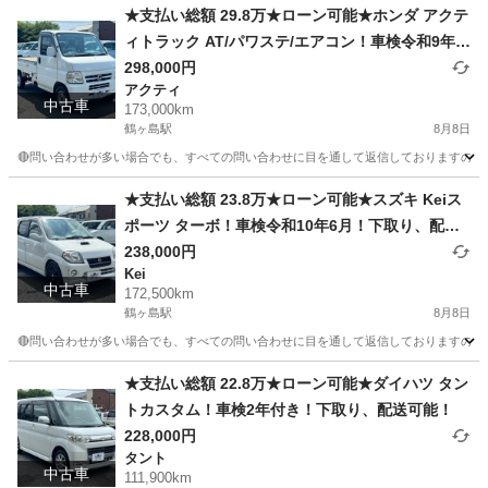
★支払い総額 29.8万★ローン可能★ホンダ アクテ
ィトラック AT/パワステ/エアコン！車検令和9年7
月！下取り、配送可能！
298,000円
アクティ
中古車
173,000km
鶴ヶ島駅
8月8日
🔴問い合わせが多い場合でも、すべての問い合わせに目を通して返信しておりますので、気にせず
埼玉
川越市
鶴ヶ島駅
アクティ
車両
★支払い総額 23.8万★ローン可能★スズキ Keiス
ポーツ ターボ！車検令和10年6月！下取り、配送
可能！
238,000円
Kei
中古車
172,500km
鶴ヶ島駅
8月8日
🔴問い合わせが多い場合でも、すべての問い合わせに目を通して返信しておりますので、気にせず
埼玉
川越市
鶴ヶ島駅
Kei
車両
★支払い総額 22.8万★ローン可能★ダイハツ タン
トカスタム！車検2年付き！下取り、配送可能！
228,000円
タント
中古車
111,900km