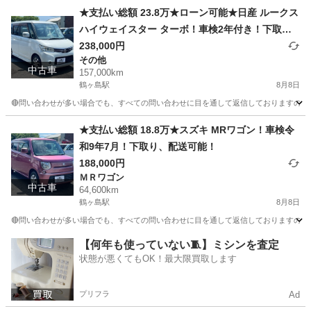
★支払い総額 23.8万★ローン可能★日産 ルークス
ハイウェイスター ターボ！車検2年付き！下取
り、配送可能！
238,000円
その他
中古車
157,000km
鶴ヶ島駅
8月8日
🔴問い合わせが多い場合でも、すべての問い合わせに目を通して返信しておりますので、気にせ
埼玉
川越市
鶴ヶ島駅
その他
車両
★支払い総額 18.8万★スズキ MRワゴン！車検令
和9年7月！下取り、配送可能！
188,000円
ＭＲワゴン
中古車
64,600km
鶴ヶ島駅
8月8日
🔴問い合わせが多い場合でも、すべての問い合わせに目を通して返信しておりますので、気にせ
埼玉
川越市
鶴ヶ島駅
ＭＲワゴン
車両
【何年も使っていない🧵】ミシンを査定
状態が悪くてもOK！最大限買取します
プリフラ
Ad