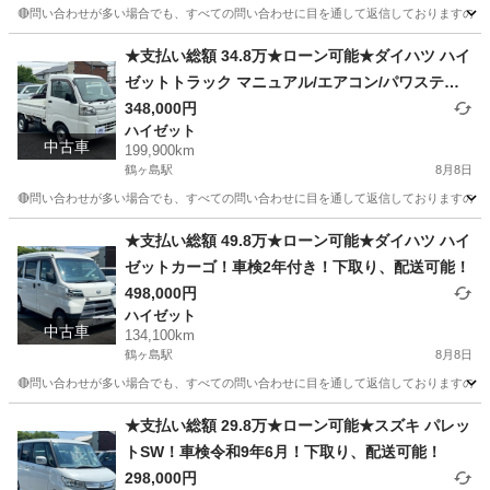
🔴問い合わせが多い場合でも、すべての問い合わせに目を通して返信しておりますので、気にせ
埼玉
川越市
鶴ヶ島駅
その他
車両
★支払い総額 34.8万★ローン可能★ダイハツ ハイ
ゼットトラック マニュアル/エアコン/パワステ！
車検令和8年11月！下取り、配送可能！
348,000円
ハイゼット
中古車
199,900km
鶴ヶ島駅
8月8日
🔴問い合わせが多い場合でも、すべての問い合わせに目を通して返信しておりますので、気にせず
埼玉
川越市
鶴ヶ島駅
ハイゼット
車両
★支払い総額 49.8万★ローン可能★ダイハツ ハイ
ゼットカーゴ！車検2年付き！下取り、配送可能！
498,000円
ハイゼット
中古車
134,100km
鶴ヶ島駅
8月8日
🔴問い合わせが多い場合でも、すべての問い合わせに目を通して返信しておりますので、気にせず
埼玉
川越市
鶴ヶ島駅
ハイゼット
車両
★支払い総額 29.8万★ローン可能★スズキ パレッ
トSW！車検令和9年6月！下取り、配送可能！
298,000円