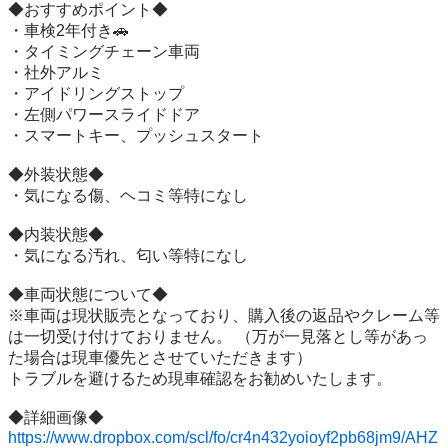
◆おすすめポイント◆

・車検2年付き🚗

・タイミングチェーン車両

・社外アルミ

・アイドリングストップ

・左側パワースライドドア

・スマートキー、プッシュスタート

◆外装状態◆

・気になる傷、ヘコミ等特になし

◆内装状態◆

・気になる汚れ、匂い等特になし

◆車両状態について◆

※車両は現状販売となっており、購入後の返品やクレーム等
は一切受け付けておりません。 （万が一見落とし等があっ
た場合は現車優先とさせていただきます）

トラブルを避けるため現車確認をお勧めいたします。

https://www.dropbox.com/scl/fo/cr4n432yoioyf2pb68jm9/AHZ