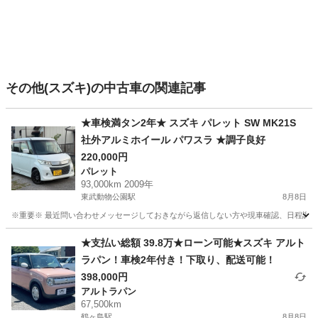
その他(スズキ)の中古車の関連記事
★車検満タン2年★ スズキ パレット SW MK21S
社外アルミホイール パワスラ ★調子良好
220,000円
パレット
93,000km 2009年
東武動物公園駅
8月8日
※重要※ 最近問い合わせメッセージしておきながら返信しない方や現車確認、日程調整
埼玉
北葛飾郡
東武動物公園駅
パレット
返信
★支払い総額 39.8万★ローン可能★スズキ アルト
ラパン！車検2年付き！下取り、配送可能！
398,000円
アルトラパン
67,500km
鶴ヶ島駅
8月8日