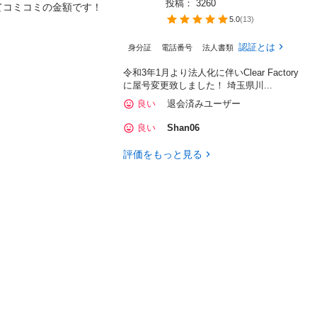
投稿： 
3260
コミコミの金額です！

5.0
(
13
)
認証とは
身分証
電話番号
法人書類
令和3年1月より法人化に伴いClear Factory
に屋号変更致しました！ 埼玉県川...
良い
退会済みユーザー
良い
Shan06
評価をもっと見る