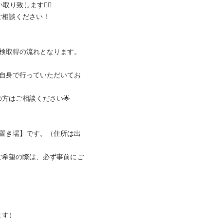
致します🙆‍♂️

相談ください！

検取得の流れとなります。

様自身で行っていただいてお
はご相談ください🌟

両置き場】です。（住所は出
ご希望の際は、必ず事前にご
す）
