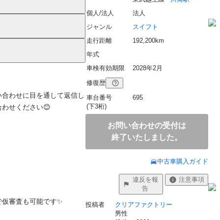
個人/法人
法人
ジャンル
スイフト
走行距離
192,200km
年式
車検有効期限
2028年2月
修復歴
い合わせに目を通して返信し
車台番号
695
(下3桁)
せください😊

お問い合わせの受付は
終了いたしました。
中古車購入ガイド
違反を報
注意事項
告
仮審査も可能です✨

投稿者
クリアファクトリー
男性