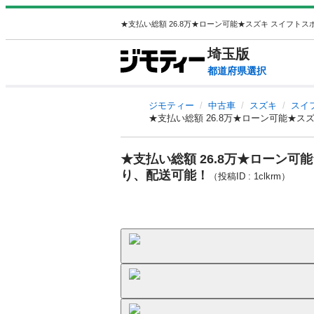
埼玉
版
都道府県選択
ジモティー
中古車
スズキ
スイ
★支払い総額 26.8万★ローン可能★
★支払い総額 26.8万★ローン
り、配送可能！
（投稿ID : 1clkrm）