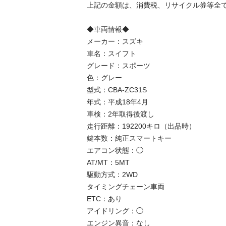
上記の金額は、消費税、リサイクル券等全て
◆車両情報◆

メーカー：スズキ

車名：スイフト

グレード：スポーツ

色：グレー

型式：CBA-ZC31S

年式：平成18年4月

車検：2年取得後渡し

走行距離：192200キロ（出品時）

鍵本数：純正スマートキー

エアコン状態：◯

AT/MT：5MT

駆動方式：2WD

タイミングチェーン車両

ETC：あり

アイドリング：◯

エンジン異音：なし
