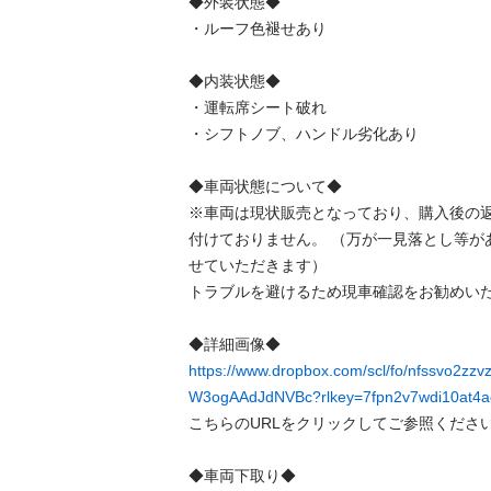
◆外装状態◆

・ルーフ色褪せあり

◆内装状態◆

・運転席シート破れ

・シフトノブ、ハンドル劣化あり

◆車両状態について◆

※車両は現状販売となっており、購入後の
付けておりません。 （万が一見落とし等が
せていただきます）

トラブルを避けるため現車確認をお勧めいた
https://www.dropbox.com/scl/fo/nfssvo2z
W3ogAAdJdNVBc?rlkey=7fpn2v7wdi10at4a
こちらのURLをクリックしてご参照ください
◆車両下取り◆
