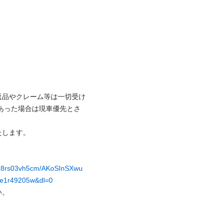
返品やクレーム等は一切受け
あった場合は現車優先とさ
します。

zvz8rs03vh5cm/AKoSInSXwu
e1r49205w&dl=0
。
