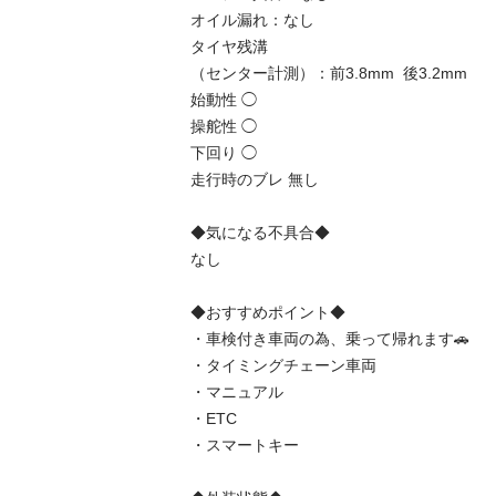
オイル漏れ：なし

タイヤ残溝

（センター計測）：前3.8mm  後3.2mm

始動性 ◯

操舵性 ◯

下回り ◯

走行時のブレ 無し

◆気になる不具合◆

なし

◆おすすめポイント◆

・車検付き車両の為、乗って帰れます🚗

・タイミングチェーン車両

・マニュアル

・ETC

・スマートキー
