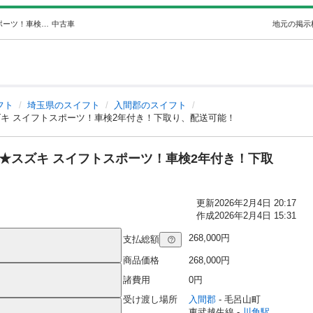
★支払い総額 26.8万★ローン可能★スズキ スイフトスポーツ！車検2年付き！下取り、配送可能！ (クリアファクトリー) 川角のスイフトの中古車｜ジモティー
中古車
地元の掲示
フト
埼玉県のスイフト
入間郡のスイフト
スズキ スイフトスポーツ！車検2年付き！下取り、配送可能！
可能★スズキ スイフトスポーツ！車検2年付き！下取
更新
2026年2月4日 20:17
作成
2026年2月4日 15:31
268,000円
支払総額
商品価格
268,000円
諸費用
0円
受け渡し場所
入間郡
 - 毛呂山町
東武越生線 - 
川角駅