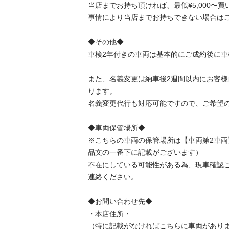
当店までお持ち頂ければ、最低¥5,000〜買い取り
事情により当店までお持ちできない場合はご
◆その他◆

車検2年付きの車両は基本的にご成約後に車
また、名義変更は納車後2週間以内にお客
ります。

名義変更代行も対応可能ですので、ご希望の方
◆車両保管場所◆

※こちらの車両の保管場所は【車両第2車
品文の一番下に記載がございます）

不在にしている可能性がある為、現車確認
連絡ください。

◆お問い合わせ先◆

・本店住所・

（特に記載がなければこちらに車両がありま