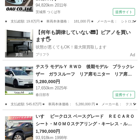
94,820km 2011年
茨城県 つくば市
提携サイト
■ 支払総額: 19.8万円 ■ 車両本体価格： 181,000 円 ■ メーカー名： シ
茨城
つくば市
その他
【何年も調律していない🎹】ピアノを買い
ます🖐️
状態が悪くてもOK！最大限買取します
プリフラ
Ad
テスラ モデルＹ ＲＷＤ 後期モデル ブラックレ
ザー ガラスルーフ リア席モニター リア席用
モニター 電動開閉式リアゲート 電動格納式リ
5,280,000円
17,650km 2025年
アシート ５人全席シートヒーター＆ベンチレー
春日部市
提携サイト
ター ステアリングヒーター ワンオーナー車
（検10.5）
■ 支払総額: 545.8万円 ■ 車両本体価格： 5,280,000 円 ■ メーカー名
埼玉
春日部市
その他
いすゞ ビークロス ベースグレード ＲＥＣＡＲＯ
シート・ＭＯＭＯステアリング・キーレス・ルー
フレール・ＫＥＥＬＥＲ１６インチアルミ （な
1,790,000円
93,918km 1998年
し）