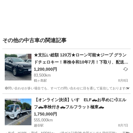
その他の中古車の関連記事
★支払い総額 120万★ローン可能★ジープ グラン
ドチェロキー！車検令和10年7月！下取り、配送可
能！
1,200,000円
83,500km
鶴ヶ島駅
8月8日
🔴問い合わせが多い場合でも、すべての問い合わせに目を通して返信しておりますので、気にせ
埼玉
川越市
鶴ヶ島駅
その他
車両
【オンライン決済】いすゞELF🛻お早めに💨エル
フ🛻車検付き🛻フルフラット極東🛻
1,750,000円
555,000km
越谷駅
8月7日