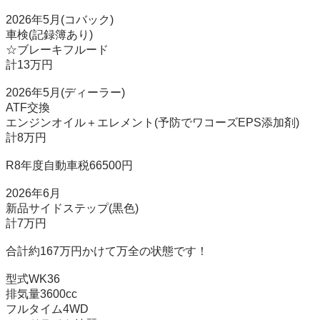
2026年5月(コバック)

車検(記録簿あり)

☆ブレーキフルード

計13万円

2026年5月(ディーラー)

ATF交換

エンジンオイル＋エレメント(予防でワコーズEPS添加剤)

計8万円

R8年度自動車税66500円

2026年6月

新品サイドステップ(黒色)

計7万円

合計約167万円かけて万全の状態です！

型式WK36

排気量3600cc

フルタイム4WD
