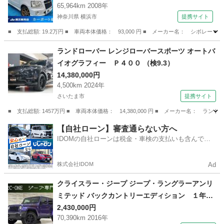
65,964km 2008年
神奈川県 横浜市
提携サイト
■ 支払総額: 19.2万円 ■ 車両本体価格： 93,000 円 ■ メーカー名： シボレー 
神奈川
横浜市
その他
ランドローバー レンジローバースポーツ オートバ
イオグラフィー Ｐ４００ （検9.3）
14,380,000円
4,500km 2024年
さいたま市
提携サイト
■ 支払総額: 1457万円 ■ 車両本体価格： 14,380,000 円 ■ メーカー名： 
埼玉
さいたま市
その他
【自社ローン】審査通らない方へ
IDOMの自社ローンは税金・車検の支払いも含んでい
るので毎月の支払額は一定
株式会社IDOM
Ad
クライスラー・ジープ ジープ・ラングラーアンリ
ミテッド バックカントリーエディション １年保
証付／限定車／黒ハーフレザー／シートヒーター
2,430,000円
70,390km 2016年
／Ｓｔｒａｄａナビ／フルセグＴＶ／Ｂｌｕｅｔ