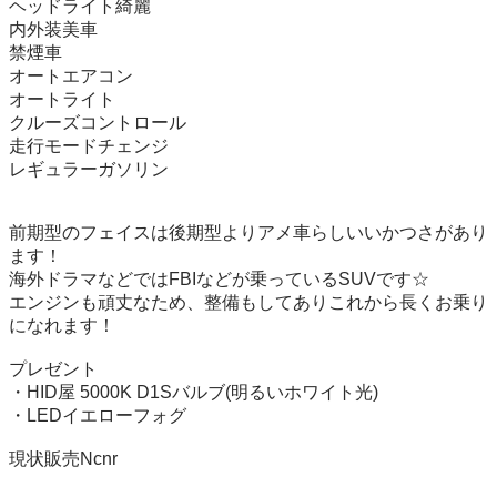
ヘッドライト綺麗

内外装美車

禁煙車

オートエアコン

オートライト

クルーズコントロール

走行モードチェンジ

レギュラーガソリン

前期型のフェイスは後期型よりアメ車らしいいかつさがあり
ます！

海外ドラマなどではFBIなどが乗っているSUVです☆

エンジンも頑丈なため、整備もしてありこれから長くお乗り
になれます！

プレゼント

・HID屋 5000K D1Sバルブ(明るいホワイト光)

・LEDイエローフォグ

現状販売Ncnr
