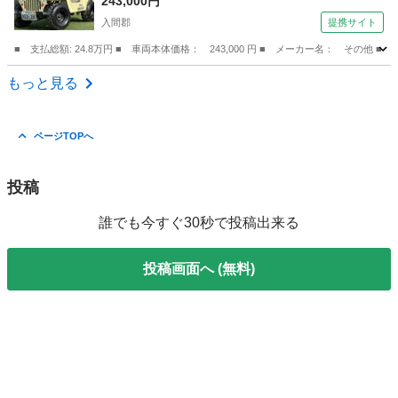
運転ＯＫ／ （なし）
243,000円
入間郡
提携サイト
■ 支払総額: 24.8万円 ■ 車両本体価格： 243,000 円 ■ メーカー名： 
埼玉
入間郡
その他
もっと見る
ページTOPへ
投稿
誰でも今すぐ30秒で投稿出来る
投稿画面へ (無料)