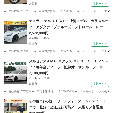
入間郡
提携サイト
■ 支払総額: 197.2万円 ■ 車両本体価格： 1,790,000 円 ■ メーカー名
埼玉
入間郡
その他
テスラ モデル３ ＲＷＤ 上海モデル ガラスルー
フ アダクティブクルーズコントロール レーン
キープアシスト 衝突軽減ブレーキ 電動テール
2,572,000円
9,948km 2022年
ゲート ＬＥＤヘッドライト レザーシート （検
三郷市
提携サイト
9.6）
■ 支払総額: 269.8万円 ■ 車両本体価格： 2,572,000 円 ■ メーカー名
埼玉
三郷市
その他
メルセデスＡＭＧ Ｃクラス Ｃ６３ Ｓ Ｈ２９－
Ｒ７毎年全ディーラー記録簿 サンルーフ 白黒
コンビレザーシート Ｂｕｒｍｅｓｔｅｒ レー
7,180,000円
20,661km 2016年
ダーブレーキ 可変バルブ ＡＭＧライドコント
越谷市
提携サイト
ロール パワートランク アンビエントライト
純正１９アルミ （検9.12）
■ 支払総額: 737万円 ■ 車両本体価格： 7,180,000 円 ■ メーカー名： 
埼玉
越谷市
その他
その他 *その他 リトルフォース ５０ｃｃ ミ
ニカー登録／公道走行可能／一人乗り／普通免許