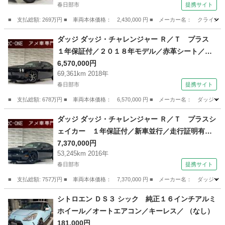
春日部市
提携サイト
ｏｏｔｈ音楽／ＣＤ＆ＤＶＤ／サイド＆バックカ
メラ／クルコン／ＥＴＣ／ＡＬＰＩＮＥサウンド
■ 支払総額: 269万円 ■ 車両本体価格： 2,430,000 円 ■ メーカー名： 
／純正１７ＡＷ （車検整備付）
埼玉
春日部市
その他
ダッジ ダッジ・チャレンジャー Ｒ／Ｔ プラス
１年保証付／２０１８年モデル／赤革シート／Ｂ
ｏｒｌａマフラー／フロントフォグ／ヒートシー
6,570,000円
69,361km 2018年
ター＆エアシート／ステアリングヒーター／ＥＴ
春日部市
提携サイト
Ｃ／バックカメラ／Ｂｌｕｅｔｏｏｔｈ＆ＵＳＢ
／ＡＬＰＩＮＥオーディオ （検9.12）
■ 支払総額: 678万円 ■ 車両本体価格： 6,570,000 円 ■ メーカー名： 
埼玉
春日部市
その他
ダッジ ダッジ・チャレンジャー Ｒ／Ｔ プラスシ
ェイカー １年保証付／新車並行／走行証明有／
ワイドボディカスタム／赤黒革パワーシート／エ
7,370,000円
53,245km 2016年
アシート＆ヒーター／ＥＴＣ／ステアリングヒー
春日部市
提携サイト
ター／バックカメラ／リアソナー／２０ｉｎｃｈ
ＡＷ （検9.10）
■ 支払総額: 757万円 ■ 車両本体価格： 7,370,000 円 ■ メーカー名： 
埼玉
春日部市
その他
シトロエン ＤＳ３ シック 純正１６インチアルミ
ホイール／オートエアコン／キーレス／ （なし）
181,000円