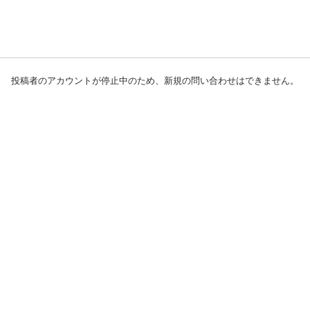
投稿者のアカウントが停止中のため、新規の問い合わせはできません。
初めての方へ
利用規約
プライバシーポリシー
プライバシー・ステートメント
健全化に資する運用方針
お問い合わせ
運営会社
サイトマップ
ご利用ガイド
フリーワードで探す
PC版で表示
都道府県選択
特定商取引法の表示
利用者情報の外部送信について