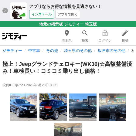
アプリならお得な情報を見逃さない！
インストール
アプリで開く
地元の掲示板 ジモティー 埼玉版
埼玉県
検索
ログイン
投稿
ジモティー
中古車
その他
埼玉県のその他
坂戸市のその他
極
極上！Jeepグランドチェロキー(WK36)☆高額整備済
み！車検長い！コミコミ乗り出し価格！
投稿ID: 1p7hn1
2026年6月28日 09:31