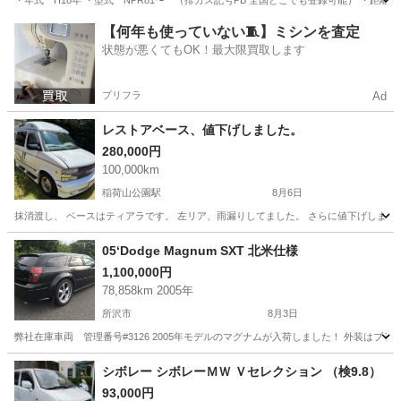
・年式 H18年 ・型式 NPR81〜 （排ガス記号PB 全国どこでも登録可能） ・距離 
埼玉
越谷市
越谷駅
その他
【何年も使っていない🧵】ミシンを査定
状態が悪くてもOK！最大限買取します
プリフラ
Ad
レストアベース、値下げしました。
280,000円
100,000km
稲荷山公園駅
8月6日
抹消渡し、 ベースはティアラです。 左リア、雨漏りしてました。 さらに値下げしまし
埼玉
狭山市
稲荷山公園駅
その他
レストア
05‘Dodge Magnum SXT 北米仕様
1,100,000円
78,858km 2005年
所沢市
8月3日
弊社在庫車両 管理番号#3126 2005年モデルのマグナムが入荷しました！ 外装は
埼玉
所沢市
その他
車両
シボレー シボレーＭＷ Ｖセレクション （検9.8）
93,000円