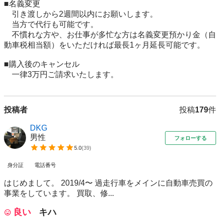
■名義変更

　引き渡しから2週間以内にお願いします。

　当方で代行も可能です。

　不慣れな方や、お仕事が多忙な方は名義変更預かり金（自
動車税相当額）をいただければ最長1ヶ月延長可能です。

■購入後のキャンセル

　一律3万円ご請求いたします。
投稿者
投稿
179
件
DKG
男性
フォローする
5.0
(
39
)
身分証
電話番号
はじめまして。 2019/4〜 過走行車をメインに自動車売買の
事業をしています。 買取、修...
良い
キハ