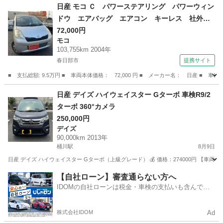
埼玉
川越市
鶴ヶ島駅
その他
車両
日産 モコ Ｃ パワーステアリング パワーウィン
ドウ エアバッグ エアコン キーレス 社外ナ
ビ ＣＤ ＤＶＤ ＥＴＣ 社外ＡＷ （検9.12）
72,000円
モコ
103,755km 2004年
春日部市
提携サイト
■ 支払総額: 9.5万円 ■ 車両本体価格： 72,000 円 ■ メーカー名： 日産
埼玉
春日部市
モコ
日産 デイズ ハイウェイスター Gターボ 車検R9/2
ターボ 360°カメラ
250,000円
デイズ
90,000km 2013年
桶川駅
8月9日
日産 デイズ ハイウェイスター Gターボ（上級グレード） 💰 価格：274000円 【車両情
埼玉
桶川市
桶川駅
デイズ
エンジン
【自社ローン】審査通らない方へ
IDOMの自社ローンは税金・車検の支払いも含んでい
るので毎月の支払額は一定
株式会社IDOM
Ad