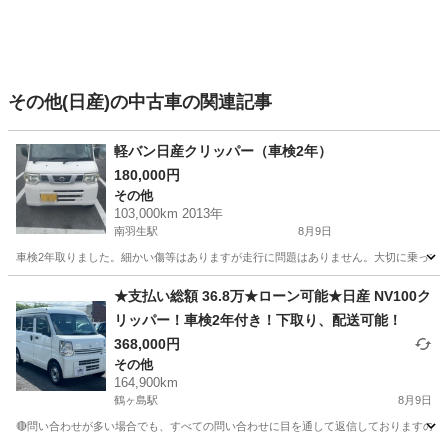
その他(日産)の中古車の関連記事
軽バン日産クリッパー（車検2年）
180,000円
その他
103,000km 2013年
南羽生駅
8月9日
車検2年取りました。細かい傷等はありますが走行に問題はありません。大切に乗って
埼玉
羽生市
南羽生駅
その他
★支払い総額 36.8万★ローン可能★日産 NV100ク
リッパー！車検2年付き！下取り、配送可能！
368,000円
その他
164,900km
鶴ヶ島駅
8月9日
🔴問い合わせが多い場合でも、すべての問い合わせに目を通して返信しておりますので、気にせず