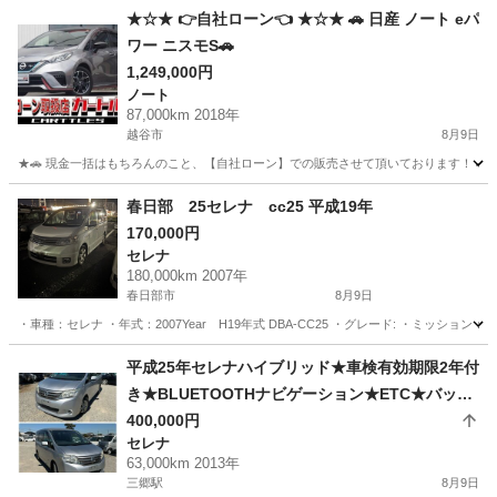
★☆★ 👉自社ローン👈 ★☆★ 🚗 日産 ノート eパ
ワー ニスモS🚗
1,249,000円
ノート
87,000km 2018年
越谷市
8月9日
★🚗 現金一括はもちろんのこと、【自社ローン】での販売させて頂いております！ 🚗★ " 買
埼玉
越谷市
ノート
カートルズ
春日部 25セレナ cc25 平成19年
170,000円
セレナ
180,000km 2007年
春日部市
8月9日
・車種：セレナ ・年式：2007Year H19年式 DBA-CC25 ・グレード: ・ミッシ
埼玉
春日部市
セレナ
平成25年セレナハイブリッド★車検有効期限2年付
き★BLUETOOTHナビゲーション★ETC★バック
カメラ★
400,000円
セレナ
63,000km 2013年
三郷駅
8月9日