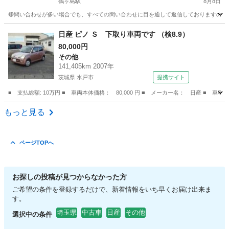
鶴ヶ島駅
8月8日
🔴問い合わせが多い場合でも、すべての問い合わせに目を通して返信しておりますので、気にせず
埼玉
川越市
鶴ヶ島駅
その他
車両
日産 ピノ Ｓ 下取り車両です （検8.9）
80,000円
その他
141,405km 2007年
茨城県 水戸市
提携サイト
■ 支払総額: 10万円 ■ 車両本体価格： 80,000 円 ■ メーカー名： 日産 ■ 車種
茨城
水戸市
その他
もっと見る
ページTOPへ
お探しの投稿が見つからなかった方
ご希望の条件を登録するだけで、新着情報をいち早くお届け出来ま
す。
埼玉県
中古車
日産
その他
選択中の条件