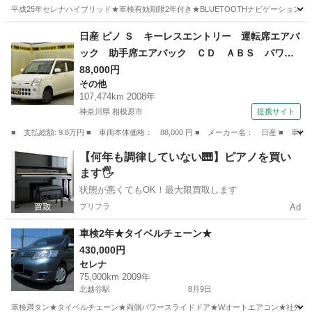
平成25年セレナハイブリッド★車検有効期限2年付き★BLUETOOTHナビゲーション★ETC★バ
埼玉
三郷市
三郷駅
セレナ
日産 ピノ Ｓ キーレスエントリー 運転席エアバ
ック 助手席エアバック ＣＤ ＡＢＳ パワー
ステアリング （検9.9）
88,000円
その他
107,474km 2008年
神奈川県 相模原市
提携サイト
■ 支払総額: 9.8万円 ■ 車両本体価格： 88,000 円 ■ メーカー名： 日産
神奈川
相模原市
その他
【何年も調律していない🎹】ピアノを買い
ます🖐️
状態が悪くてもOK！最大限買取します
プリフラ
Ad
車検2年★タイベルチェーン★
430,000円
セレナ
75,000km 2009年
北越谷駅
8月9日
車検満タン★タイベルチェーン★両側パワースライドドア★Wオートエアコン★社外(カ