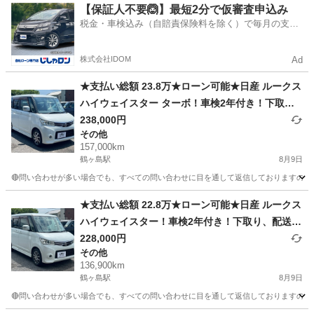
埼玉
川越市
鶴ヶ島駅
その他
車両
【保証人不要🙆】最短2分で仮審査申込み
税金・車検込み（自賠責保険料を除く）で毎月の支払
額は一定の自社ローン🚗
株式会社IDOM
Ad
★支払い総額 23.8万★ローン可能★日産 ルークス
ハイウェイスター ターボ！車検2年付き！下取
り、配送可能！
238,000円
その他
157,000km
鶴ヶ島駅
8月9日
🔴問い合わせが多い場合でも、すべての問い合わせに目を通して返信しておりますので、気にせ
埼玉
川越市
鶴ヶ島駅
その他
車両
★支払い総額 22.8万★ローン可能★日産 ルークス
ハイウェイスター！車検2年付き！下取り、配送可
能！
228,000円
その他
136,900km
鶴ヶ島駅
8月9日
🔴問い合わせが多い場合でも、すべての問い合わせに目を通して返信しておりますので、気にせ