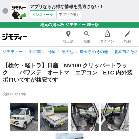
アプリならお得な情報を見逃さない！
インストール
アプリで開く
地元の掲示板 ジモティー 埼玉版
埼玉県
検索
ログイン
投稿
ジモティー
中古車
日産
その他
埼玉県のその他
北本市のその
【検付・軽トラ】日産 NV100 クリッパートラッ
ク パワステ オートマ エアコン ETC 内外装
ボロいですが格安です
投稿ID: 1p17op