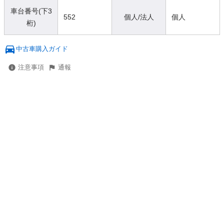
車台番号(下3
552
個人/法人
個人
桁)
中古車購入ガイド
注意事項
通報