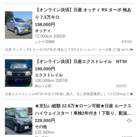
埼玉
越谷市
北越谷駅
セレナ
車両
【オンライン決済】日産 オッティ RX ターボ 検あ
り 7.3万キロ
198,000円
オッティ
72,900km 2005年
ふかや花園駅
8月9日
日産 オッティ RX ターボ H17年式 検あり 7.3万キロ シルバー ターボ車 (三菱 e
埼玉
深谷市
ふかや花園駅
オッティ
ターボ
【オンライン決済】日産エクストレイル NT30
190,000円
エクストレイル
100,000km 2007年
狭山ヶ丘駅
8月8日
日産エクストレイルNT30 中古で3年前に購入、主に荷物運搬用として2.5万kmほど走行、車検
埼玉
所沢市
狭山ヶ丘駅
エクストレイル
★支払い総額 22.8万★ローン可能★日産 ルークス
ハイウェイスター！車検2年付き！下取り、配送可
能！
228,000円
その他
133,300km