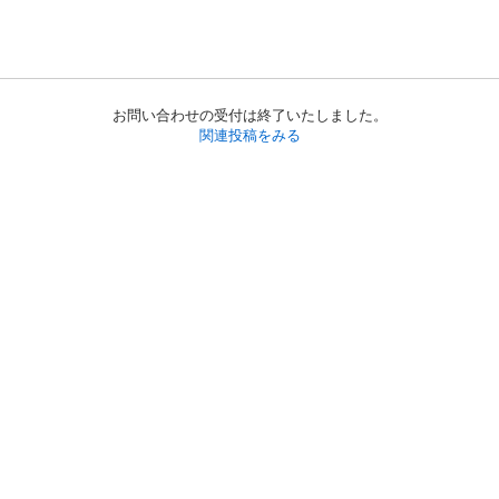
お問い合わせの受付は終了いたしました。
関連投稿をみる
初めての方へ
利用規約
プライバシーポリシー
プライバシー・ステートメント
健全化に資する運用方針
お問い合わせ
運営会社
サイトマップ
ご利用ガイド
フリーワードで探す
PC版で表示
都道府県選択
特定商取引法の表示
利用者情報の外部送信について