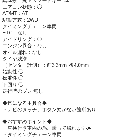
鍵本数：純正スマートキー1本

エアコン状態：◯

AT/MT：AT

駆動方式：2WD

タイミングチェーン車両

ETC：なし

アイドリング：◯

エンジン異音：なし

オイル漏れ：なし

タイヤ残溝

（センター計測）：前3.3mm  後4.0mm

始動性 ◯

操舵性 ◯

下回り ◯

走行時のブレ 無し

◆気になる不具合◆

・ナビのタッチ、ボタン効かない箇所あり

◆おすすめポイント◆

・車検付き車両の為、乗って帰れます🚗

・タイミングチェーン車両
