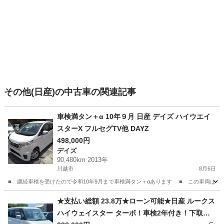
その他(日産)の中古車の関連記事
車検満タン＋α 10年９月 日産 デイズ ハイウエイ
スターX フルセグTV他 DAYZ
498,000円
デイズ
90,480km 2013年
川越市
8月6日
■ 継続車検を受けたので令和10年9月まで車検満タン＋αあります ■ この車両は埼
埼玉
川越市
デイズ
エンジン
★支払い総額 23.8万★ローン可能★日産 ルークス
ハイウェイスター ターボ！車検2年付き！下取