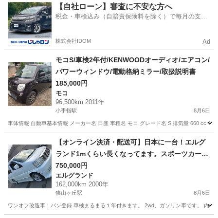
埼玉
川越市
鶴ヶ島駅
その他
車両
【自社ローン】審査に不安な方へ
税金・車検込み（自賠責保険料を除く）で毎月の支払
額は一定の自社ローン🚗
株式会社IDOM
Ad
モコS/車検2年付/KENWOODオーディオ/エアコン/
パワーウィンドウ/電動格納ミラー/取扱説明書
185,000円
モコ
96,500km 2011年
小手指駅
8月6日
車体情報 自動車基本情報 メーカー名 日産 車種名 モコ グレード名 S 排気量 660 cc 年式 平成2
埼玉
所沢市
小手指駅
モコ
車両
【オンライン決済・配送可】日本に一台！エルグ
ランド1mくらい長くなってます。スポーツカー交
換可
750,000円
エルグランド
162,000km 2000年
狭山ヶ丘駅
8月6日
ワンオフ改造車！バン登録 車検まるまる１年付きます。 2wd、ガソリン車です。 内装ワ