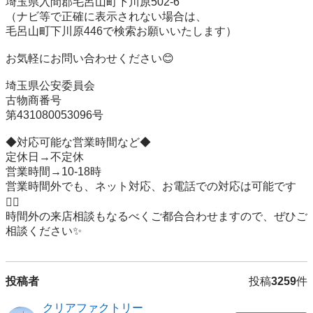
埼玉県入間郡毛呂山町下川原502-6

（ナビ等で正確に表示されない場合は、

毛呂山町下川原446で検索お願いいたします）

お気軽にお問い合わせください😊

埼玉県公安委員会

古物商番号

第431080053096号

◆対応可能な営業時間など◆

定休日→不定休

営業時間→10-18時

営業時間外でも、ネット対応、お電話での対応は可能です
🙆‍♂️

時間外の来店相談もなるべくご都合合わせますので、ぜひご
相談ください✨
投稿者
投稿
3259
件
クリアファクトリー