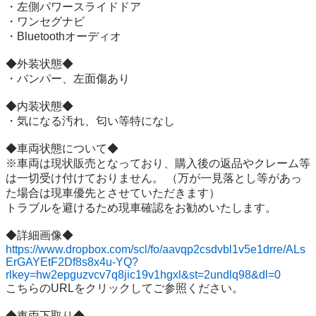
・左側パワースライドドア

・ワンセグナビ

・Bluetoothオーディオ

◆外装状態◆

・バンパー、左面傷あり

◆内装状態◆

・気になる汚れ、匂い等特になし

◆車両状態について◆

※車両は現状販売となっており、購入後の返品やクレーム等
は一切受け付けておりません。 （万が一見落とし等があっ
た場合は現車優先とさせていただきます）

トラブルを避けるため現車確認をお勧めいたします。

https://www.dropbox.com/scl/fo/aavqp2csdvbl1v5e1drre/ALs
ErGAYEtF2Df8s8x4u-YQ?
rlkey=hw2epguzvcv7q8jic19v1hgxl&st=2undlq98&dl=0
こちらのURLをクリックしてご参照ください。

◆車両下取り◆
