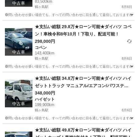
83,500km
中古車
鶴ヶ島駅
8月6日
🔴問い合わせが多い場合でも、すべての問い合わせに目を通して返信しておりますので、気にせ
埼玉
川越市
鶴ヶ島駅
その他
車両
★支払い総額 29.8万★ローン可能★ダイハツ コペ
ン！車検令和8年10月！下取り、配送可能！
298,000円
コペン
中古車
143,400km
鶴ヶ島駅
8月6日
🔴問い合わせが多い場合でも、すべての問い合わせに目を通して返信しておりますので、気にせず
埼玉
川越市
鶴ヶ島駅
コペン
車両
★支払い総額 34.8万★ローン可能★ダイハツ ハイ
ゼットトラック マニュアル/エアコン/パワステ！
車検令和8年11月！下取り、配送可能！
348,000円
ハイゼット
中古車
199,900km
鶴ヶ島駅
8月6日
🔴問い合わせが多い場合でも、すべての問い合わせに目を通して返信しておりますので、気にせず
埼玉
川越市
鶴ヶ島駅
ハイゼット
車両
★支払い総額 49.8万★ローン可能★ダイハツ ハイ