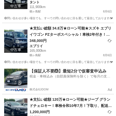
タント
中古車
111,900km
鶴ヶ島駅
8月6日
🔴問い合わせが多い場合でも、すべての問い合わせに目を通して返信しておりますので、気にせず
埼玉
川越市
鶴ヶ島駅
タント
車両
★支払い総額 34.8万★ローン可能★スズキ エブリ
イワゴン PZターボスペシャル！車検2年付き！下
取り、配送可能！
348,000円
エブリイ
中古車
165,000km
鶴ヶ島駅
8月6日
🔴問い合わせが多い場合でも、すべての問い合わせに目を通して返信しておりますので、気にせず
埼玉
川越市
鶴ヶ島駅
エブリイ
車両
【保証人不要🙆】最短2分で仮審査申込み
税金・車検込み（自賠責保険料を除く）で毎月の支払
額は一定の自社ローン🚗
株式会社IDOM
Ad
★支払い総額 120万★ローン可能★ジープ グラン
ドチェロキー！車検令和10年7月！下取り、配送可
能！
1,200,000円