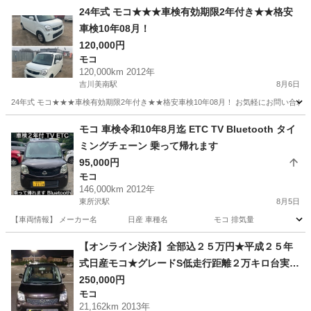
24年式 モコ★★★車検有効期限2年付き★★格安
車検10年08月！
120,000円
モコ
120,000km 2012年
吉川美南駅
8月6日
24年式 モコ★★★車検有効期限2年付き★★格安車検10年08月！ お気軽にお問い合わせください。 https:
埼玉
三郷市
吉川美南駅
モコ
走行距離
モコ 車検令和10年8月迄 ETC TV Bluetooth タイ
ミングチェーン 乗って帰れます
95,000円
モコ
146,000km 2012年
東所沢駅
8月5日
【車両情報】 メーカー名 日産 車種名 モコ 排気量 660cc 
埼玉
所沢市
東所沢駅
モコ
車両
【オンライン決済】全部込２５万円★平成２５年
式日産モコ★グレードS低走行距離２万キロ台実走
行★車検約２年付き
250,000円
モコ
21,162km 2013年