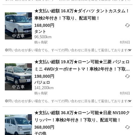
埼玉
川越市
鶴ヶ島駅
eKワゴン
車両
★支払い総額 16.8万★ダイハツ タントカスタム！
車検2年付き！下取り、配送可能！
168,000円
タント
中古車
96,500km
鶴ヶ島駅
8月6日
🔴問い合わせが多い場合でも、すべての問い合わせに目を通して返信しておりますので、気にせ
埼玉
川越市
鶴ヶ島駅
タント
車両
★支払い総額 19.8万★ローン可能★三菱 パジェロ
ミニ 4WD/ターボ/オートマ！車検2年付き！下取
り、配送可能！
198,000円
パジェロ
中古車
141,200km
鶴ヶ島駅
8月6日
🔴問い合わせが多い場合でも、すべての問い合わせに目を通して返信しておりますので、気にせず
埼玉
川越市
鶴ヶ島駅
パジェロ
車両
★支払い総額 36.8万★ローン可能★日産 NV100ク
リッパー！車検2年付き！下取り、配送可能！
368,000円
その他