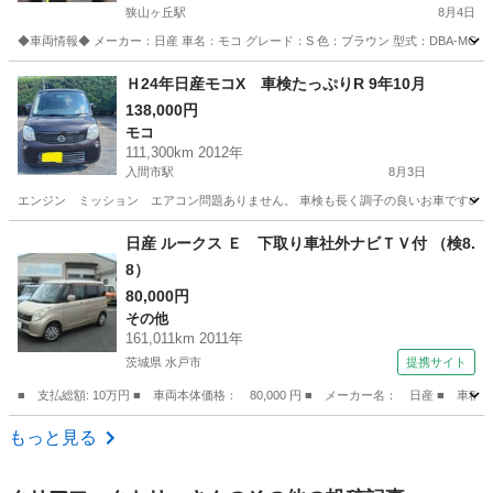
狭山ヶ丘駅
8月4日
◆車両情報◆ メーカー：日産 車名：モコ グレード：S 色：ブラウン 型式：DBA-MG33
埼玉
所沢市
狭山ヶ丘駅
モコ
Ｈ24年日産モコX 車検たっぷりR 9年10月
138,000円
モコ
111,300km 2012年
入間市駅
8月3日
エンジン ミッション エアコン問題ありません。 車検も長く調子の良いお車ですので大
埼玉
入間市
入間市駅
モコ
日産 ルークス Ｅ 下取り車社外ナビＴＶ付 （検8.
8）
80,000円
その他
161,011km 2011年
茨城県 水戸市
提携サイト
■ 支払総額: 10万円 ■ 車両本体価格： 80,000 円 ■ メーカー名： 日産 ■ 車
茨城
水戸市
その他
もっと見る