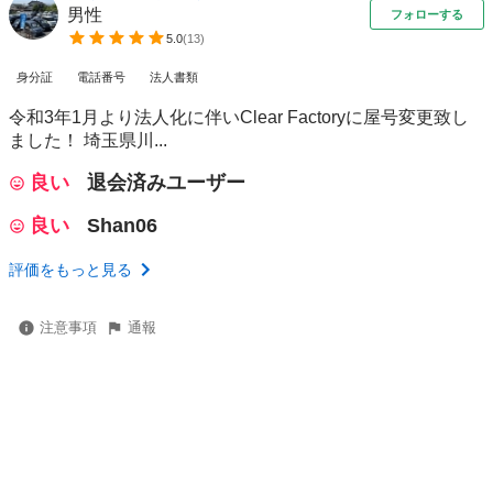
男性
フォローする
5.0
(
13
)
身分証
電話番号
法人書類
令和3年1月より法人化に伴いClear Factoryに屋号変更致し
ました！ 埼玉県川...
良い
退会済みユーザー
良い
Shan06
評価をもっと見る
注意事項
通報