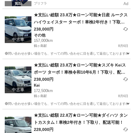
プリフラ
Ad
★支払い総額 23.8万★ローン可能★日産 ルークス
ハイウェイスター ターボ！車検2年付き！下取
り、配送可能！
238,000円
その他
中古車
157,000km
鶴ヶ島駅
8月6日
🔴問い合わせが多い場合でも、すべての問い合わせに目を通して返信しておりますので、気にせ
埼玉
川越市
鶴ヶ島駅
その他
車両
★支払い総額 23.8万★ローン可能★スズキ Keiス
ポーツ ターボ！車検令和10年6月！下取り、配送
可能！
238,000円
Kei
中古車
172,500km
鶴ヶ島駅
8月6日
🔴問い合わせが多い場合でも、すべての問い合わせに目を通して返信しておりますので、気にせず
埼玉
川越市
鶴ヶ島駅
Kei
車両
★支払い総額 22.8万★ローン可能★ダイハツ タン
トカスタム！車検2年付き！下取り、配送可能！
228,000円