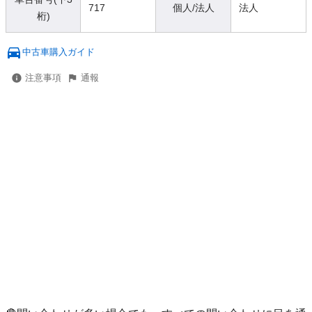
717
個人/法人
法人
桁)
中古車購入ガイド
注意事項
通報