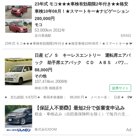
埼玉
入間市
狭山ヶ丘駅
エルグランド
ワンオフ
23年式 モコ★★★車検有効期限2年付き★★格安
車検10年08月！★スマートキー★ナビゲーション
280,000円
モコ
53,000km 2011年
吉川美南駅
8月6日
23年式 モコ★★★車検有効期限2年付き★★格安車検10年08月！★スマートキー★ナビゲーション お気軽に
埼玉
三郷市
吉川美南駅
モコ
スマート
日産 ピノ Ｓ キーレスエントリー 運転席エアバ
ック 助手席エアバック ＣＤ ＡＢＳ パワー
ステアリング （検9.9）
88,000円
その他
107,474km 2008年
神奈川県 相模原市
提携サイト
■ 支払総額: 9.8万円 ■ 車両本体価格： 88,000 円 ■ メーカー名： 日産
神奈川
相模原市
その他
【保証人不要🙆】最短2分で仮審査申込み
税金・車検込み（自賠責保険料を除く）で毎月の支払
額は一定の自社ローン🚗
株式会社IDOM
Ad