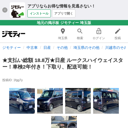
アプリならお得な情報を見逃さない！
インストール
アプリで開く
地元の掲示板 ジモティー 埼玉版
埼玉県
検索
ログイン
投稿
ジモティー
中古車
日産
その他
埼玉県のその他
川越市のその
★支払い総額 18.8万★日産 ルークスハイウェイスタ
ー！車検2年付き！下取り、配送可能！
投稿ID: 1fgg7y