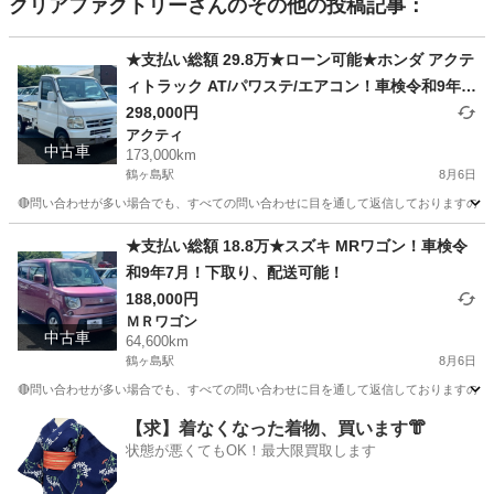
クリアファクトリー
さんのその他の投稿記事：
★支払い総額 29.8万★ローン可能★ホンダ アクテ
ィトラック AT/パワステ/エアコン！車検令和9年7
月！下取り、配送可能！
298,000円
アクティ
中古車
173,000km
鶴ヶ島駅
8月6日
🔴問い合わせが多い場合でも、すべての問い合わせに目を通して返信しておりますので、気にせず
埼玉
川越市
鶴ヶ島駅
アクティ
車両
★支払い総額 18.8万★スズキ MRワゴン！車検令
和9年7月！下取り、配送可能！
188,000円
ＭＲワゴン
中古車
64,600km
鶴ヶ島駅
8月6日
🔴問い合わせが多い場合でも、すべての問い合わせに目を通して返信しておりますので、気にせ
埼玉
川越市
鶴ヶ島駅
ＭＲワゴン
車両
【求】着なくなった着物、買います👘
状態が悪くてもOK！最大限買取します