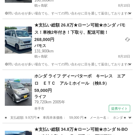
166,000km
鶴ヶ島駅
8月10日
🔴問い合わせが多い場合でも、すべての問い合わせに目を通して返信しておりますので、気にせず
埼玉
川越市
鶴ヶ島駅
N-BOX
車両
★支払い総額 26.8万★ローン可能★ホンダ バモ
ス！車検2年付き！下取り、配送可能！
268,000円
バモス
131,900km
鶴ヶ島駅
8月10日
🔴問い合わせが多い場合でも、すべての問い合わせに目を通して返信しておりますので、気にせ
埼玉
川越市
鶴ヶ島駅
バモス
車両
ホンダ ライフ ディーバターボ キーレス エア
ロ ＥＴＣ アルミホイール （検8.9）
59,000円
ライフ
79,720km 2005年
幸手市
提携サイト
■ 支払総額: 9.9万円 ■ 車両本体価格： 59,000 円 ■ メーカー名： ホンダ 
埼玉
幸手市
ライフ
★支払い総額 34.8万★ローン可能★ホンダ N-BO