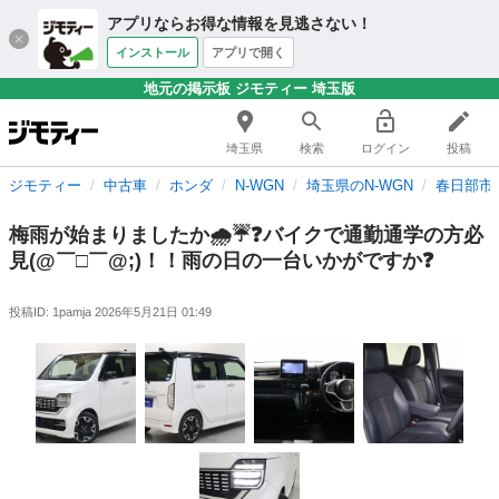
アプリならお得な情報を見逃さない！
インストール
アプリで開く
地元の掲示板 ジモティー 埼玉版
埼玉県
検索
ログイン
投稿
ジモティー
中古車
ホンダ
N-WGN
埼玉県のN-WGN
春日部市の
梅雨が始まりましたか🌧️☔❓バイクで通勤通学の方必
見(@￣□￣@;)！！雨の日の一台いかがですか❓
投稿ID: 1pamja
2026年5月21日 01:49