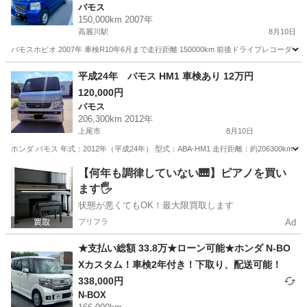
バモス
150,000km 2007年
高麗川駅
8月10日
バモスホビオ 2007年 車検R10年6月まで走行距離 150000km 前後ドライブレ
埼玉
日高市
高麗川駅
バモス
平成24年 バモス HM1 車検あり 12万円
120,000円
バモス
206,300km 2012年
上尾市
8月10日
ホンダ バモス 年式：2012年（平成24年） 型式：ABA-HM1 走行距離：約206300k
埼玉
上尾市
バモス
【何年も調律していない🎹】ピアノを買い
ます🖐️
状態が悪くてもOK！最大限買取します
プリフラ
Ad
★支払い総額 33.8万★ローン可能★ホンダ N-BO
Xカスタム！車検2年付き！下取り、配送可能！
338,000円
N-BOX