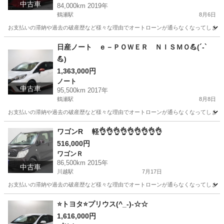
中古車
84,000km 2019年
鶴瀬駅
8月6日
お支払いの滞納や過去の破産歴など様々な理由でオートローンが通らなくなってしまう方が
埼玉
川越市
鶴瀬駅
その他
オトロン
日産ノート ｅ－ＰＯＷＥＲ ＮＩＳＭＯ💪(´-`
💪)
1,363,000円
ノート
中古車
95,500km 2017年
鶴瀬駅
8月8日
お支払いの滞納や過去の破産歴など様々な理由でオートローンが通らなくなってしまう方が
埼玉
川越市
鶴瀬駅
ノート
NISMO
ワゴンR 軽👌👌👌👌👌👌👌👌👌
516,000円
ワゴンＲ
86,500km 2015年
中古車
川越駅
7月17日
お支払いの滞納や過去の破産歴など様々な理由でオートローンが通らなくなってしまう方が
埼玉
川越市
川越駅
ワゴンＲ
ワゴンR
⭐トヨタ⭐プリウス(^_-)-☆☆
1,616,000円