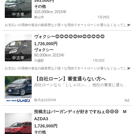
593,000円
その他
103,000km 2015年
中古車
狭山市
7月29日
お支払いの滞納や過去の破産歴など様々な理由でオートローンが通らなくなってしまう方が
埼玉
狭山市
その他
オトロン
ヴォクシー😊😊😊😊😊80😊😊😊😊😊
1,726,000円
ヴォクシー
90,000km 2015年
中古車
川越駅
7月23日
お支払いの滞納や過去の破産歴など様々な理由でオートローンが通らなくなってしまう方が
埼玉
東松山市
川越駅
ヴォクシー
オトロン
【自社ローン】審査通らない方へ
自社ローンなら「じしゃロン」。他社の審査に通らな
かった方も
株式会社IDOM
Ad
投稿主はバーガンディが好きですねぇ😒😒😒 M
AZDA3
1,726,000円
その他