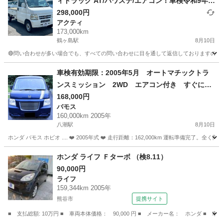
ィトラック AT/パワステ/エアコン！車検令和9年7
月！下取り、配送可能！
298,000円
アクティ
173,000km
鶴ヶ島駅
8月10日
🔴問い合わせが多い場合でも、すべての問い合わせに目を通して返信しておりますので、気にせず
埼玉
川越市
鶴ヶ島駅
アクティ
車両
車検有効期限：2005年5月 オートマチックトラ
ンスミッション 2WD エアコン付き すぐに運
転可能
168,000円
バモス
160,000km 2005年
八潮駅
8月10日
ホンダ バモス ホビオ .... ❤️ 2005年式 ❤️ 走行距離：162,000km 運転準備完了。全
埼玉
三郷市
八潮駅
バモス
車両
ホンダ ライフ Ｆターボ （検8.11）
90,000円
ライフ
159,344km 2005年
熊谷市
提携サイト
■ 支払総額: 10万円 ■ 車両本体価格： 90,000 円 ■ メーカー名： ホンダ ■ 車