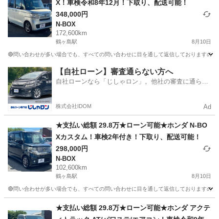
X！車検令和8年12月！下取り、配送可能！
348,000円
N-BOX
172,600km
鶴ヶ島駅
8月10日
🔴問い合わせが多い場合でも、すべての問い合わせに目を通して返信しておりますので、気にせずお
埼玉
川越市
鶴ヶ島駅
N-BOX
車両
【自社ローン】審査通らない方へ
自社ローンなら「じしゃロン」。他社の審査に通らな
かった方も
株式会社IDOM
Ad
★支払い総額 29.8万★ローン可能★ホンダ N-BO
Xカスタム！車検2年付き！下取り、配送可能！
298,000円
N-BOX
102,600km
鶴ヶ島駅
8月10日
🔴問い合わせが多い場合でも、すべての問い合わせに目を通して返信しておりますので、気にせず
埼玉
川越市
鶴ヶ島駅
N-BOX
車両
★支払い総額 29.8万★ローン可能★ホンダ アクテ