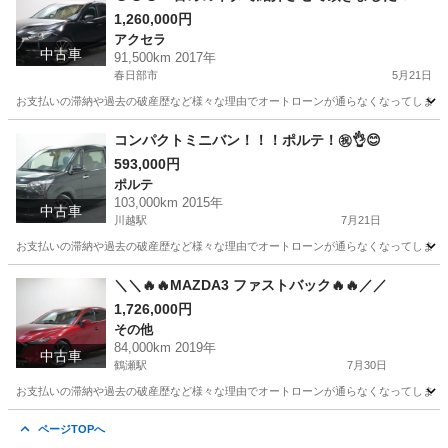
ダアクセラスポーツです。
1,260,000円
アクセラ
中古車
91,500km 2017年
春日部市
5月21日
お支払いの滞納や過去の破産歴など様々な理由でオートローンが通らなくなってしまう方が
埼玉
春日部市
アクセラ
オトロン
コンパクトミニバン！！！ポルテ！㊗️👌😊
593,000円
ポルテ
103,000km 2015年
中古車
川越駅
7月21日
お支払いの滞納や過去の破産歴など様々な理由でオートローンが通らなくなってしまう方が
埼玉
川越市
川越駅
ポルテ
オトロン
＼＼🔥🔥MAZDA3 ファストバック🔥🔥／／
1,726,000円
その他
84,000km 2019年
中古車
鶴瀬駅
7月30日
お支払いの滞納や過去の破産歴など様々な理由でオートローンが通らなくなってしまう方が
埼玉
所沢市
鶴瀬駅
その他
オトロン
ページTOPへ