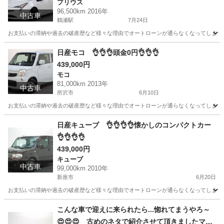
プリウス
96,500km 2016年
中古車
鶴瀬駅
7月24日
お支払いの滞納や過去の破産歴など様々な理由でオートローンが通らなくなってしまう方が
埼玉
所沢市
鶴瀬駅
プリウス
オトロン
日産モコ 👌👌👌頭金0円👌👌👌
439,000円
モコ
81,000km 2013年
中古車
所沢市
6月10日
お支払いの滞納や過去の破産歴など様々な理由でオートローンが通らなくなってしまう方が
埼玉
所沢市
モコ
オトロン
日産キューブ 👌👌👌👌懐かしのコンパクトカー
👌👌👌👌
439,000円
キューブ
中古車
99,000km 2010年
新座市
6月20日
お支払いの滞納や過去の破産歴など様々な理由でオートローンが通らなくなってしまう方が
埼玉
新座市
キューブ
オトロン
こんな車で迎えに来られたら...惚れてまうやろ～
😍😍😍 古めのネタで紹介させて頂きましたマツ