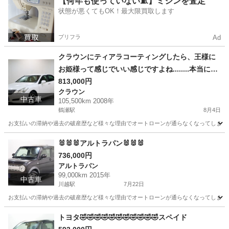
【何年も使っていない🧵】ミシンを査定
状態が悪くてもOK！最大限買取します
プリフラ
Ad
クラウンにティアラコーティングしたら、王様に
お姫様って感じでいい感じですよね........本当にそ
う思ってます(〃▽〃)ﾎﾟｯ そんな話はどうでもよ
813,000円
クラウン
くて乗り換えませんか？
中古車
105,500km 2008年
鶴瀬駅
8月4日
お支払いの滞納や過去の破産歴など様々な理由でオートローンが通らなくなってしまう方が
埼玉
川越市
鶴瀬駅
クラウン
オトロン
🐰🐰🐰アルトラパン🐰🐰🐰
736,000円
アルトラパン
99,000km 2015年
中古車
川越駅
7月22日
お支払いの滞納や過去の破産歴など様々な理由でオートローンが通らなくなってしまう方が
埼玉
川越市
川越駅
アルトラパン
オトロン
トヨタ🤣🤣🤣🤣🤣🤣🤣🤣🤣🤣🤣スペイド