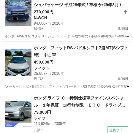
シュパッケージ 平成28年式 / 車検令和9年3月 / 94
000km
270,000円
N-WGN
94,000km 2016年
加須駅
8月9日
ホンダ N-WGN G スタイリッシュパッケージ 平成28年式 / 車検令和9年3月 / 94000k
埼玉
加須市
加須駅
N-WGN
ホンダ フィットRS パドルシフト7速MT(Sシフト
時) 中古車
490,000円
フィット
25,987km 2016年
坂戸駅
8月9日
[メーカー] 〇 ホンダ [車名] 〇 フィット [グレード] 〇 RS [型式] 〇 DBA-GK5 [初年度登録年月] 
埼玉
坂戸市
坂戸駅
フィット
ホンダ ライフ Ｃ 特別仕様車ファインスペシャ
ル １年保証・走行無制限 ＥＴＣ ドライブレ
コーダー キーレスエントリー フルフラット
79,000円
ライフ
ウォークスルー （検9.10）
113,624km 2008年
八潮市
提携サイト