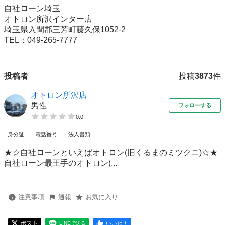
自社ローン埼玉

オトロン所沢インター店

埼玉県入間郡三芳町藤久保1052-2　     　　　

TEL：049-265-7777
投稿者
投稿
3873
件
オトロン所沢店
男性
フォローする
0.0
身分証
電話番号
法人書類
★☆自社ローンといえばオトロン(旧くるまのミツクニ)☆★
自社ローン最王手のオトロン(...
注意事項
通報
お気に入り
ポスト
いいね！
LINEで送る