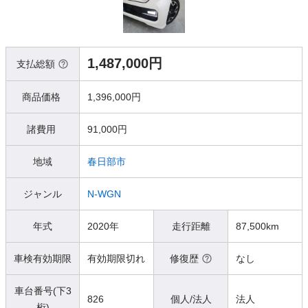
1,487,000円
支払総額
商品価格
1,396,000円
諸費用
91,000円
地域
春日部市
ジャンル
N-WGN
年式
2020年
走行距離
87,500km
車検有効期限
有効期限切れ
修復歴
なし
車台番号(下3
826
個人/法人
法人
桁)