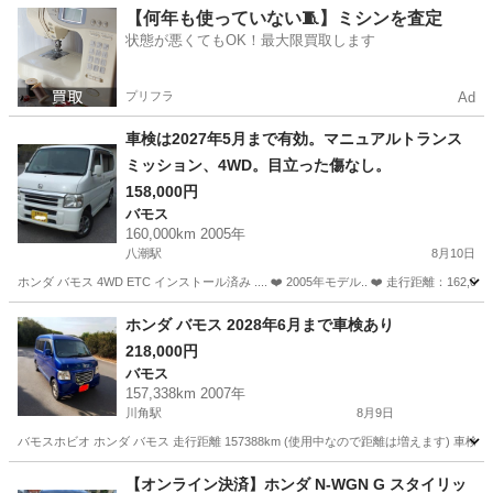
埼玉
熊谷市
ライフ
【何年も使っていない🧵】ミシンを査定
状態が悪くてもOK！最大限買取します
プリフラ
Ad
車検は2027年5月まで有効。マニュアルトランス
ミッション、4WD。目立った傷なし。
158,000円
バモス
160,000km 2005年
八潮駅
8月10日
ホンダ バモス 4WD ETC インストール済み .... ❤️ 2005年モデル.. ❤️ 走行距離：1
埼玉
三郷市
八潮駅
バモス
車両
ホンダ バモス 2028年6月まで車検あり
218,000円
バモス
157,338km 2007年
川角駅
8月9日
バモスホビオ ホンダ バモス 走行距離 157388km (使用中なので距離は増えます) 車
埼玉
入間郡
川角駅
バモス
【オンライン決済】ホンダ N-WGN G スタイリッ