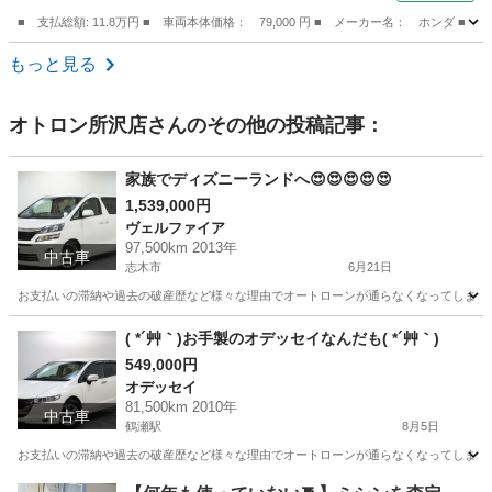
■ 支払総額: 11.8万円 ■ 車両本体価格： 79,000 円 ■ メーカー名： ホ
埼玉
八潮市
ライフ
もっと見る
オトロン所沢店
さんのその他の投稿記事：
家族でディズニーランドへ😍😍😍😍😍
1,539,000円
ヴェルファイア
97,500km 2013年
中古車
志木市
6月21日
お支払いの滞納や過去の破産歴など様々な理由でオートローンが通らなくなってしまう方が
埼玉
志木市
ヴェルファイア
オトロン
( *´艸｀)お手製のオデッセイなんだも( *´艸｀)
549,000円
オデッセイ
81,500km 2010年
中古車
鶴瀬駅
8月5日
お支払いの滞納や過去の破産歴など様々な理由でオートローンが通らなくなってしまう方が
埼玉
川越市
鶴瀬駅
オデッセイ
オトロン