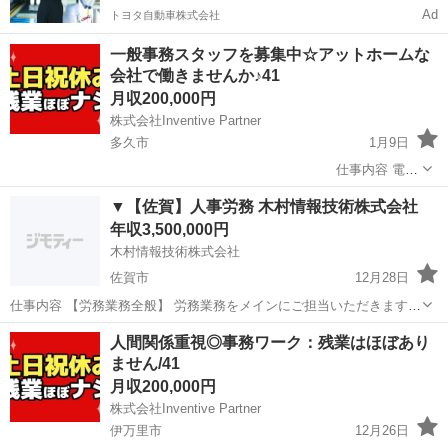
Ad
トヨタ自動車株式会社
一般事務スタッフを募集中☆アットホームな
会社で働きませんか♪41
月収200,000円
株式会社Inventive Partner
多久市
1月9日
______________________________________________ 仕事内容 電話
対応、書類作成等の事務全般 (請求書、郵便局の仕分け、備品管理、報
佐賀
多久市
一般事務
社会保険
▼【佐賀】人事労務 木村情報技術株式会社
告書等) 事務経験のある方、今回初...
年収3,500,000円
木村情報技術株式会社
佐賀市
12月28日
仕事内容 【労務業務全般】 労務業務をメインにご担当いただきます。
具体的には... ■勤怠管理 ■給与計算 (給与や賞与などの金額チェック) ■
佐賀
佐賀市
人事
業務
人間関係重視◎事務ワーク：残業はほぼあり
年末調整 ■各種保険管理、加入手続き ■福利厚生企画・運用 ...
ません/41
月収200,000円
株式会社Inventive Partner
伊万里市
12月26日