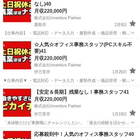
なし)40
月収220,000円
株式会社Inventive Partner
鹿島市
2月9日
【仕事内容】 ・電話対応 ・データ入力 ・書類作成 ・備品管理 ・郵便
物の仕分け ・請求書作成 等 まずは簡単な作業から覚えて頂きます！
佐賀
鹿島市
一般事務
未経験
☆人気☆オフィス事務スタッフ(PCスキル不
過去の経験を活かしたい方も 未経験の方も大歓迎です♪ 【勤...
要)41
月収220,000円
株式会社Inventive Partner
伊万里市
1月26日
▼仕事内容▼ ・電話対応 ・データ入力 ・書類作成 ・備品管理 ・郵便
物の仕分け ・請求書作成 等 ▼勤務時間▼ 11:00～19:00 残業は月平
佐賀
伊万里市
一般事務
社会保険
【安定＆長期】残業なし！事務スタッフ41
均10-15時間程度です ▼給与▼ 月給...
月収220,000円
株式会社Inventive Partner
伊万里市
1月19日
「未経験だけど事務職にチャレンジしたい」 「過去の経験を活かせる
仕事を探している」 「プライベート時間も大切にしたい」等 希望のお
佐賀
伊万里市
一般事務
事務職
応募殺到中！人気のオフィス事務スタッフ40
仕事条件もしっかりとお伝えください 仕事内容 ・電話対応 ・データ