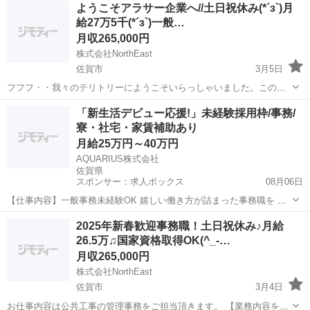
佐賀
佐賀市
営業事務
事務職
ようこそアラサー企業へ//土日祝休み(*´з`)月
に「当たり前にあるもの」、「当たり前に利用しているもの」を作っ
給27万5千(*´з`)一般…
ておりますインフラ業界です！...
月収265,000円
株式会社NorthEast
佐賀市
3月5日
フフフ・・我々のテリトリーにようこそいらっしゃいました。この求
人を見ているあなたは、相当ワクワクして求人ページを開いた好奇心
佐賀
佐賀市
総務
事務職
「新生活デビュー応援!」未経験採用枠/事務/
旺盛で自分の意見があり、自発的な行動が出来る人か、おかしな人と
寮・社宅・家賃補助あり
お見受け致します。 期待を裏切り...
月給25万円～40万円
AQUARIUS株式会社
佐賀県
スポンサー：求人ボックス
08月06日
【仕事内容】一般事務未経験OK 嬉しい働き方が詰まった事務職を 未
経験から始めてみませんか? 「次の転職先は条件面も重視したい」 こ
正社員
2025年新春歓迎事務職！土日祝休み♪月給
んな方に朗報です! <事務職の中でも桁違いの働きやすさ> 完全週休2日
26.5万♫国家資格取得OK(^_-…
制&年間休日125日以上!...
月収265,000円
株式会社NorthEast
佐賀市
3月4日
お仕事内容は公共工事の管理事務をご担当頂きます。 【業務内容を詳