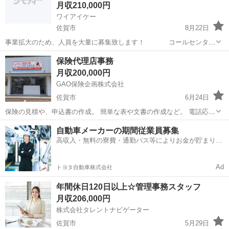
～…
月収210,000円
ワイアイケー
佐賀市
8月22日
事業拡大のため、人員を大量に募集致します！ コールセンター
でのお客様対応やイベントプロモーション促進、営業など それぞれの
佐賀
佐賀市
事務
社員
保険代理店事務
ポジションで募集しております。 業界経験は不問！ 未経験の方も積極
月収200,000円
的に採用してお...
GAO保険企画株式会社
佐賀市
6月24日
保険の見積や、申込書の作成。 簡単な表や文書の作成など。 電話応
対、来店対応。 試用期間中（3ヶ月）に、損害保険募集人資格の取得
佐賀
佐賀市
営業事務
損害保険
自動車メーカーの期間従業員募集
が必要です。 費用は会社負担です。
高収入・無料の寮費・通勤バス等によりお金が貯まりや
すい環境
Ad
トヨタ自動車株式会社
年間休日120日以上☆管理事務スタッフ
月収206,000円
株式会社タレントナビゲーター
佐賀市
5月29日