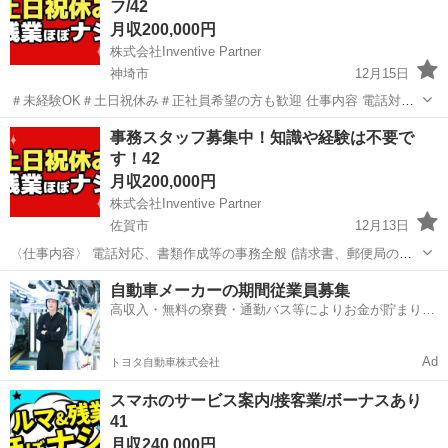
フ/42
の事務全般 (請...
月収200,000円
株式会社Inventive Partner
神埼市
12月15日
＃未経験OK＃土日祝休み＃正社員希望の方も歓迎 仕事内容 電話対
応、書類作成等の事務全般 (請求書、郵便局の仕分け、備品管理、報告
佐賀
神埼市
一般事務
オフィスワーク
事務スタッフ募集中！知識や経験は不要で
書等) 時期によりメイン業務は異なります！ まずは1年を通して、仕事
す！42
の流れやメイ...
月収200,000円
株式会社Inventive Partner
佐賀市
12月13日
〈仕事内容〉 電話対応、書類作成等の事務全般 (請求書、郵便局の仕
分け、備品管理、報告書等) 時期によりメイン業務は異なります！ ま
佐賀
佐賀市
一般事務
業務
自動車メーカーの期間従業員募集
ずは1年を通して、仕事の流れやメイン業務を教えます！ 〈勤務時
高収入・無料の寮費・通勤バス等によりお金が貯まりや
間〉 11:0...
すい環境
Ad
トヨタ自動車株式会社
スマホのサービス案内/接客業/ボーナスあり
41
月収240,000円