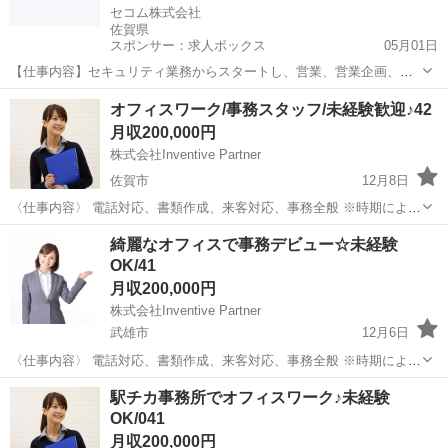
セコム株式会社
佐賀県
スポンサー：求人ボックス
05月01日
【仕事内容】セキュリティ業務からスタートし、営業、営業企画、技
術、管理などへ配属。まずは、セコムグループのさまざまなサービス
正社員
オフィスワーク/事務スタッフ/未経験歓迎♪42
の最前線で高度な「安全・安心」を提供する、セキュリティのプロと
月収200,000円
して、スキルを磨いていただきます。 <入社後...
株式会社Inventive Partner
佐賀市
12月8日
〈仕事内容〉 電話対応、書類作成、来客対応、事務全般 ※時期によっ
てメイン業務は異なります 「事務経験がないけど大丈夫かな」 「事務
佐賀
佐賀市
一般事務
未経験
綺麗なオフィスで事務デビュー☆未経験
経験があるけど、昔過ぎて覚えてないかも」 「アルバイトの経験しか
OK/41
ない」など ...
月収200,000円
株式会社Inventive Partner
武雄市
12月6日
〈仕事内容〉 電話対応、書類作成、来客対応、事務全般 ※時期によっ
てメイン業務は異なります 仕事に慣れるまでしっかりサポートします
佐賀
武雄市
一般事務
未経験
駅チカ事務所でオフィスワーク♪未経験
ね！ 電話対応、来客対応はそれほど多くありません。 〈勤務時間〉
OK/041
11:0...
月収200,000円