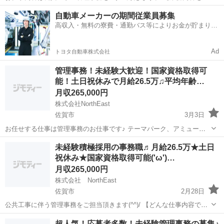
しく教えてもらえますか？？】 工事現場とその隣にあるレンタルオフ
佐賀
佐賀市
庶務
事務員
自動車メーカーの期間従業員募集
ィスor現場事務所内で、工事進捗報告書作成、見積作成、メール、受
高収入・無料の寮費・通勤バス等によりお金が貯まりや
電対応、来客受付対応、工...
すい環境
Ad
トヨタ自動車株式会社
管理事務！未経験大歓迎！国家資格取得可
能！土日祝休みで月給26.5万♫平均年齢…
月収265,000円
株式会社NorthEast
佐賀市
3月3日
お任せする仕事は管理事務のお仕事です♪ テーマパーク、アミューズ
メントパーク、観光地、商業施設等の大型建造物のサポートをする事
佐賀
佐賀市
その他
未経験
未経験積極採用の事務職♬月給26.5万★土日
務となっており、私達の生活の「当たり前」を制作するお仕事となっ
祝休み★国家資格取得可能('ω')…
ております。 具体的には...
月収265,000円
株式会社 NorthEast
佐賀市
2月28日
公共工事に伴う管理事務をご担当頂きます(^^)/ 【どんな仕事内容です
か？？】 そうですね。公共工事と聞くと難しそうなイメージを持つ方
佐賀
佐賀市
その他
事務職
超人気！応募者多数！未経験管理事務の募集♪