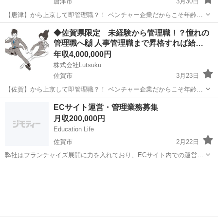
唐津市
3月30日
【唐津】から上京して即管理職？！ ベンチャー企業だからこそ年齢に
とらわれず実力次第で 管理職まで一直線❗️ 人事をやってみたいという
佐賀
唐津市
人事
業務
◆佐賀県限定 未経験から管理職！？憧れの
方‼️ 自分の手で企業を良くしていきたい方 ‼️ より良い仕組みを構...
管理職へ🙌 人事管理職まで昇格すれば給…
年収4,000,000円
株式会社Lutsuku
佐賀市
3月23日
【佐賀】から上京して即管理職？！ ベンチャー企業だからこそ年齢に
とらわれず実力次第で 管理職まで一直線❗️ 人事をやってみたいという
佐賀
佐賀市
人事
業務
ECサイト運営・管理業務募集
方‼️ 自分の手で企業を良くしていきたい方 ‼️ より良い仕組み...
月収200,000円
Education Life
佐賀市
2月22日
弊社はフランチャイズ展開に力を入れており、ECサイト内での運営業
務や管理業務をしてくださる方を募集します。 商品登録作業や在庫・
佐賀
佐賀市
営業事務
業務
受注管理等がメインのお仕事です。 ゆくゆくカスタマーサポートなど
も行って頂けますと理想的です...