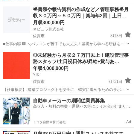
🌟書類や報告資料の作成など／管理事務🌟月
収３０万円～５０万円｜賞与年2回｜土日…
月収300,000円
ネビュラ株式会社
佐賀市
8月5日
■仕事内容 🏢 ＼パソコンが苦手でも大丈夫！基礎から学べる研修をご
用意！／ ＼月収30万円以上＋賞与年2回！20代から安定収入を目指せ
佐賀
佐賀市
事務
未経験
◎未経験から月収２７万円以上！建設管理事
ます！／ ＼土日祝休み＆長期休暇あり！仕事とプライベートを両立！
務スタッフ/土日祝日休み/昇給+賞与あ…
／ 建...
年収4,000,000円
YIK
佐賀市
7月31日
【仕事概要】 建築プロジェクトを安全に、確実に進めるためのサポー
ト業務をお任せします。 盛り上がりを見せる建築業界で、経験ゼロか
佐賀
佐賀市
事務
未経験
自動車メーカーの期間従業員募集
ら専門知識を身につけてみませんか？ 【仕事詳細】 ・協力スタッフの
高収入・無料の寮費・通勤バス等によりお金が貯まりや
手配、サポ...
すい環境
Ad
トヨタ自動車株式会社
月収38.9万円目安！通勤ストレスを捨てて