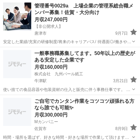
管理番号0029a 上場企業の管理系総合職メ
ンバー募集！佐賀・大分向け
月収247,000円
【非公開求人】
唐津市
9月7日
安定した業績/充実の研修制度/将来のキャリアパス/ 待遇面◎/働きやす
さ◎/モチベーション◎/ 20～30代の方を積極採用中 【職種】 事務・管
佐賀
唐津市
総務
業務
一般事務職募集してます。50年以上の歴史が
理/総務・事務 【職務内容】 ■書類作成・ファイリング ■...
ある安定した企業です
月収160,000円
株式会社 九州パール紙工
牛津駅
3月21日
使い捨ての食品容器や包装資材の仕入と販売に伴う事務仕事です。 伝
票発行 電話対応 接客 営業のサポート業務 見積書作成 メーカー
佐賀
小城市
牛津駅
一般事務
業務
ご自宅でカンタン作業をコツコツ頑張れる方
への問い合わせ業務 パソコン操作が出来る方 業務経験
なら誰でも可能✨
月収300,000円
Mカンパニー
佐賀市
8月9日
時間・場所を選ばず、好きな時間・好きな場所で作業して頂けます✨