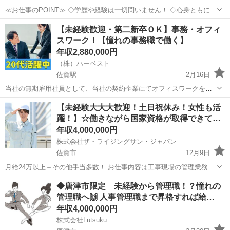
≪お仕事のPOINT≫ ◇学歴や経験は一切問いません！ ◇心身ともに健
康に働けます！ ◇事務、業界未経験の方も大歓迎！ ◇パート・アルバ
佐賀
佐賀市
事務
未経験
【未経験歓迎・第二新卒ＯＫ】事務・オフィ
イト、社会人デビューの方、接客採用中！ ◇年間休日120日...
スワーク！【憧れの事務職で働く】
年収2,880,000円
（株）ハーベスト
佐賀駅
2月16日
当社の無期雇用社員として、当社の契約企業にてオフィスワークを担
当いただきます！ 具体的には、 ・データ入力 ・資料作成、書類整理
佐賀
佐賀市
佐賀駅
一般事務
業務
【未経験大大大歓迎！土日祝休み！女性も活
・伝票処理・整理、経理サポート ・受発注業務のサポート ・事務処理
躍！】☆働きながら国家資格が取得できて…
サポート ...
年収4,000,000円
株式会社ザ・ライジングサン・ジャパン
佐賀市
12月9日
月給24万以上＋その他手当多数！ お仕事内容は工事現場の管理業務で
すが、 現場仕事は一切行いません！ 具体的には、 ・商業施設 ・オフ
佐賀
佐賀市
営業事務
業務
◆唐津市限定 未経験から管理職！？憧れの
ィスビル ・マンション ・学校 ・病院 ・福祉施設 な...
管理職へ🙌 人事管理職まで昇格すれば給…
年収4,000,000円
株式会社Lutsuku