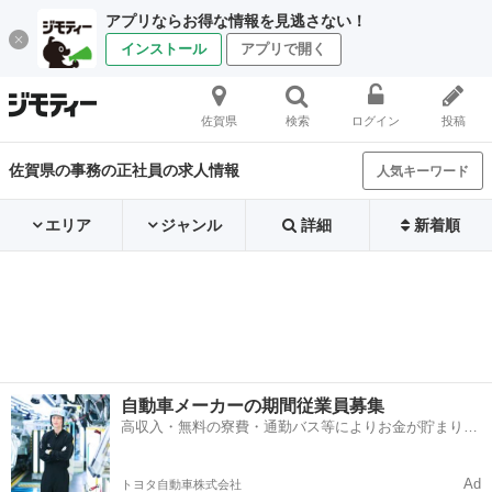
アプリならお得な情報を見逃さない！
インストール
アプリで開く
佐賀県
検索
ログイン
投稿
佐賀県の事務の正社員の求人情報
人気キーワード
エリア
ジャンル
詳細
新着順
自動車メーカーの期間従業員募集
高収入・無料の寮費・通勤バス等によりお金が貯まりや
すい環境
Ad
トヨタ自動車株式会社