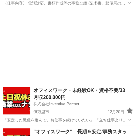
〈仕事内容〉 電話対応、書類作成等の事務全般 (請求書、郵便局の仕
分け、備品管理、報告書等) 時期によりメイン業務は異なります！ ま
佐賀
伊万里市
一般事務
業務
ずは1年を通して、仕事の流れやメイン業務を教えます！ 勤務時間
11:00～...
オフィスワーク・未経験OK・資格不要/33
月収200,000円
株式会社Inventive Partner
伊万里市
12月20日
「安定した職種を選んで、お仕事を続けていたい」 「立ち仕事より座
り仕事がいい」 「テキパキと作業することが得意」など 応募理由はさ
佐賀
伊万里市
一般事務
未経験
”オフィスワーク” 長期＆安定/事務スタッ
まざまなので、面接時に色々お話しましょう！ 電話対応、書類作成等