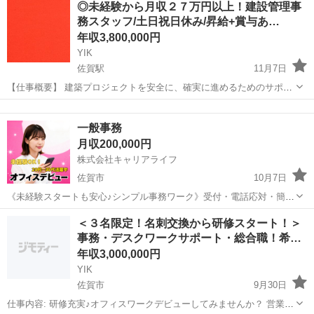
◎未経験から月収２７万円以上！建設管理事
電話対応は極力避けたいという方に最適な、チャットやメール中心の
務スタッフ/土日祝日休み/昇給+賞与あ…
業務内容となっています。 現...
年収3,800,000円
YIK
佐賀駅
11月7日
【仕事概要】 建築プロジェクトを安全に、確実に進めるためのサポー
ト業務をお任せします。 盛り上がりを見せる建築業界で、経験ゼロか
佐賀
佐賀市
佐賀駅
事務
業務
ら専門知識を身につけてみませんか？ 【仕事詳細】 ・協力スタッフの
一般事務
手配、サポ...
月収200,000円
株式会社キャリアライフ
佐賀市
10月7日
《未経験スタートも安心♪シンプル事務ワーク》受付・電話応対・簡単
なデータ入力などをお任せ♪#PC操作もイチからレクチャー＃定時退社
佐賀
佐賀市
一般事務
未経験
＜３名限定！名刺交換から研修スタート！＞
OK#賞与あり 具体的には ・電話やメールのカンタン対応 ・データ入
事務・デスクワークサポート・総合職！希…
力、書類整理...
年収3,000,000円
YIK
佐賀市
9月30日
仕事内容: 研修充実♪オフィスワークデビューしてみませんか？ 営業事