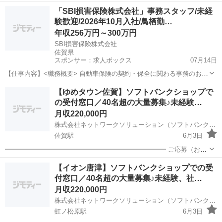
務や会社のサポートデスクなど総合的に活躍できるスタッフを募集し
佐賀
佐賀市
事務
オフィスワーク
「SBI損害保険株式会社」事務スタッフ/未経
ます！ キャリアアップを目指せるので、将来的には人材コーディネー
験歓迎/2026年10月入社/鳥栖勤…
ターや人事と...
年収256万円～300万円
SBI損害保険株式会社
佐賀県
スポンサー：求人ボックス
07月14日
【仕事内容】<職務概要> 自動車保険の契約・保全に関わる事務のお仕
事です。 <職務詳細> 以下2つのユニットに分かれて業務を行ってお
正社員
【ゆめタウン佐賀】ソフトバンクショップで
り、先ずいずれかに所属していただきます。 一般ユニット 自動車保険
の受付窓口／40名超の大量募集♪未経験…
の加入申し込みや、契約内容変更の...
月収220,000円
株式会社ネットワークソリューション（ソフトバンクゆめタウン佐賀）
佐賀駅
6月3日
━━━━━━━━━━━━━━━━━━━━━━━━━ ご応募（お問
合せ）の際は、以下をご記載ください。 お名前／年齢／性別／メール
佐賀
佐賀市
佐賀駅
受付
未経験
【イオン唐津】ソフトバンクショップでの受
アドレス／電話番号
付窓口／40名超の大量募集♪未経験、社…
━━━━━━━━━━━━━━━━━━━━━━━━━ ●募集店
舗：...
月収220,000円
株式会社ネットワークソリューション（ソフトバンクイオン唐津）
虹ノ松原駅
6月3日