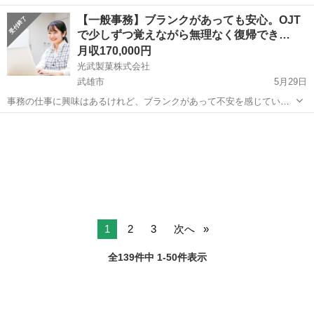
２０２０年色んなことが起こっていますがこれをチャンスと捉えて新
佐賀
佐賀市
事務
【一般事務】ブランクがあっても安心。OJT
しいお仕事しませんか？✨ 年金があるかも分からない時代・未来が不
で少しずつ覚えながら無理なく復帰でき…
安。。。 何もしな...
月収170,000円
光武製菓株式会社
武雄市
5月29日
事務の仕事に興味はあるけれど、ブランクがあって不安を感じている
方必見👀 食品工場の現場とお客様をつなぐ、事務のお仕事！ 【仕事内
佐賀
武雄市
事務
容】 ・電話応対、来客対応（お茶出しなど） ・発注書確認、納期回
答、製造指示、出荷便...
1
2
3
次へ
全139件中 1-50件表示