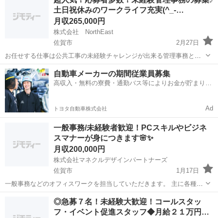
もいるかもしれませんが、マニュアル通りにこなしていくものなの
土日祝休みのワークライフ充実(^_-…
で、難しくありませ...
月収265,000円
株式会社 NorthEast
佐賀市
2月27日
お任せする仕事は公共工事の未経験チャレンジが出来る管理事務とな
っております！難しい仕事は無く、マニュアル、社内システム、アド
佐賀
佐賀市
その他
未経験
自動車メーカーの期間従業員募集
バイザー社員2名体制がありますので安心して未経験でもチャレンジが
高収入・無料の寮費・通勤バス等によりお金が貯まりや
出来ます！ こんなお仕事をして...
すい環境
Ad
トヨタ自動車株式会社
一般事務/未経験者歓迎！PCスキルやビジネ
スマナーが身につきます🌸✨
月収200,000円
株式会社マネクルデザインパートナーズ
佐賀市
1月17日
一般事務などのオフィスワークを担当していただきます。 主に各種管
理業務や書類などの作成業務等 <仕事内容> ・PCによるデータ入力・
佐賀
佐賀市
事務
業務
◎急募７名！未経験大歓迎！コールスタッ
集計 ・各種資料作成 ・伝票整理、経理補助 ・電話やメールの対応 ・
フ・イベント促進スタッフ◆月給２１万円
受発...