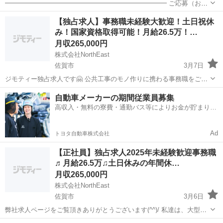
━━━━━━━━━━━━━━━━━━━━━━━━━ ご応募（お問
合せ）の際は、以下をご記載ください。 お名前／年齢／性別／メール
佐賀
唐津市
虹ノ松原駅
受付
未経験
【独占求人】事務職未経験大歓迎！土日祝休
アドレス／電話番号
み！国家資格取得可能！月給26.5万！…
━━━━━━━━━━━━━━━━━━━━━━━━━ ●募集店
舗：...
月収265,000円
株式会社NorthEast
佐賀市
3月7日
ジモティー独占求人です🤗 公共工事のモノ作りに携わる事務職をご担
当頂きます。 端的に言うと、工事の進捗を管理し、写真を添えて報告
佐賀
佐賀市
営業事務
事務職
自動車メーカーの期間従業員募集
書を作成する事がメインですね。単純作業では無く、周りと協力しな
高収入・無料の寮費・通勤バス等によりお金が貯まりや
がら自発的に動く事が求...
すい環境
Ad
トヨタ自動車株式会社
【正社員】独占求人2025年未経験歓迎事務職
♬月給26.5万♫土日休みの年間休…
月収265,000円
株式会社NorthEast
佐賀市
3月6日
弊社求人ページをご覧頂きありがとうございます(^^)/ 私達は、大型シ
ョッピングセンター、空港、鉄道、アミューズメントパーク等日常的