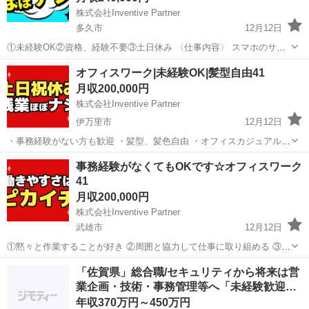
株式会社Inventive Partner
多久市
12月12日
①未経験OK②資格、経験不要③土日休み 〈仕事内容〉 スマホのサー
ビス案内、売り場作り ご自身の住まいから近い店舗で働くことが可能
佐賀
多久市
一般事務
未経験
オフィスワーク|未経験OK|髪型自由41
です！ 〈勤務時間〉 09:00～18:00 10:00～19:00 1...
月収200,000円
株式会社Inventive Partner
伊万里市
12月12日
・事務経験がない方も歓迎 ・髪型、髪色自由 ・オフィスカジュアル
〈仕事内容〉 電話対応、書類作成、来客対応、事務全般 ※時期によっ
佐賀
伊万里市
一般事務
未経験
事務経験がなくてもOKです☆オフィスワーク
てメイン業務は異なります 繁忙期以外は電話、来客対応はそれほど多
41
くありません...
月収200,000円
株式会社Inventive Partner
武雄市
12月12日
①黙々と作業することが好き ②周囲と協力して仕事に取り組める ③事
務スキルをもっと磨きたい 未経験の方も経験者の方も是非応募くださ
佐賀
武雄市
一般事務
オフィスワーク
「佐賀県」総合職/セキュリティから将来は営
い！ 〈仕事内容〉 電話対応、書類作成等の事務全般＋庶務など ※時
業企画・技術・事務管理等へ「未経験歓迎…
期により...
年収370万円～450万円