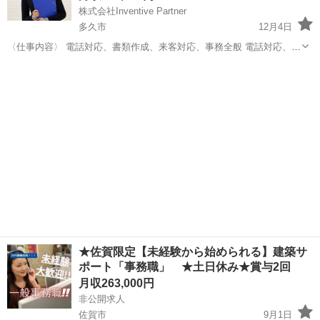
株式会社Inventive Partner
多久市
12月4日
〈仕事内容〉 電話対応、書類作成、来客対応、事務全般 電話対応、来
客対応はそれほど多くありません。 ※時期によってメイン業務は異な
佐賀
多久市
一般事務
未経験
ります 〈勤務時間〉 11:00〜19:00 〈給与〉 月給20万円～ ...
★佐賀限定【未経験から始められる】建築サ
ポート「事務職」 ★土日休み★賞与2回
月収263,000円
非公開求人
佐賀市
9月1日