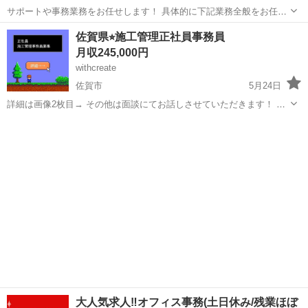
サポートや事務業務をお任せします！ 具体的に下記業務全般をお任せ
します。 ★建築・土木・電気・設備工事のサポート事務 ★書類作成・
佐賀
佐賀市
事務
業務
佐賀県⭐︎施工管理正社員事務員
備品発注・設計図面の修正 ★工事現場の写真撮影・スケジュール作成
月収245,000円
等 ...
withcreate
佐賀市
5月24日
詳細は画像2枚目→ その他は面談にてお話しさせていただきます！ お
問合せありがとうございます！ withcreate岡村と申します。 面接の日
佐賀
佐賀市
一般事務
事務員
程を決めさせていただきたいため 第３希望までお知らせください。
（平日10-1...
大人気求人‼オフィス事務(土日休み/残業ほぼ