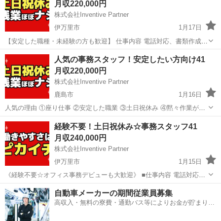
月収220,000円
入力 ・書...
株式会社Inventive Partner
伊万里市
1月17日
【安定した職種・未経験の方も歓迎】 仕事内容 電話対応、書類作成等
の事務全般 (請求書、郵便局の仕分け、備品管理、報告書等) 時期によ
佐賀
伊万里市
一般事務
業務
人気の事務スタッフ！安定したい方向け41
りメイン業務は異なります！ まずは1年を通して、仕事の流れやメイ
月収220,000円
ン業務を教え...
株式会社Inventive Partner
鹿島市
1月16日
人気の理由 ①座り仕事 ②安定した職業 ③土日祝休み ④黙々作業が得
意 ⑤落ち着いた職場 仕事内容 電話対応、書類作成等の事務全般 (請求
佐賀
鹿島市
一般事務
業務
経験不要！土日祝休み☆事務スタッフ41
書、郵便局の仕分け、備品管理、報告書等) 時期によりメイン業...
月収240,000円
株式会社Inventive Partner
伊万里市
1月15日
《経験不要☆オフィス事務デビューも大歓迎》 ■仕事内容 電話対応、
書類作成等の事務全般 (請求書、郵便局の仕分け、備品管理、報告書
佐賀
伊万里市
一般事務
業務
自動車メーカーの期間従業員募集
等) 時期によりメイン業務は異なります！ まずは1年を通して、仕事の
高収入・無料の寮費・通勤バス等によりお金が貯まりや
流れやメイン...
すい環境