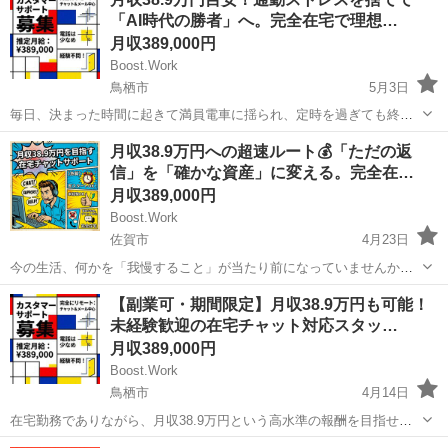
「AI時代の勝者」へ。完全在宅で理想…
月収389,000円
Boost.Work
鳥栖市
5月3日
毎日、決まった時間に起きて満員電車に揺られ、定時を過ぎても終わ
らない業務に追われる。そんな「当たり前」の日常に、ふとした違和
佐賀
鳥栖市
一般事務
業務
月収38.9万円への超速ルート💰「ただの返
感を覚えたことはありませんか？一方で、自宅のデスクでリラックス
信」を「確かな資産」に変える。完全在…
しながら、最新のツールを使いこなして会...
月収389,000円
Boost.Work
佐賀市
4月23日
今の生活、何かを「我慢すること」が当たり前になっていませんか？
「もっと自由に使えるお金があれば」「場所を選ばずに働けたら」
佐賀
佐賀市
営業事務
未経験
【副業可・期間限定】月収38.9万円も可能！
……。そんな風に思いながらも、結局は現状維持を選んでしまう。で
未経験歓迎の在宅チャット対応スタッ…
も、今の延長線上に理想の未来がな...
月収389,000円
Boost.Work
鳥栖市
4月14日
在宅勤務でありながら、月収38.9万円という高水準の報酬を目指せる
カスタマーサポートのお仕事です。 人と関わる仕事がしたいけれど、
佐賀
鳥栖市
一般事務
業務