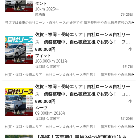
タント
中古車
10km 2025年
鳥栖市
7月25日
当店では新車の自社ローン・自社リースが好評です 債務整理中や自己破産直後の方が審査
佐賀
鳥栖市
タント
車両
佐賀・福岡・長崎エリア｜自社ローン＆自社リー
ス 債務整理中、自己破産直後でも安心！ フィ
ットシャトルＨＶ H23年式
680,000円
フィット
中古車
108,000km 2011年
福岡県 久留米市
8月7日
佐賀・福岡・長崎エリア｜自社ローン＆自社リース専門店！！ 債務整理中や自己破産直
福岡
久留米市
フィット
ローン
佐賀・福岡・長崎エリア｜自社ローン＆自社リー
ス 債務整理中、自己破産直後でも安心！ コミ
コミ定額乗り ダイハツ ムーブ L "SAⅢ" H30
690,000円
ムーヴ
年式
中古車
69,000km 2018年
福岡県 久留米市
6月20日
佐賀・福岡・長崎エリア｜自社ローン＆自社リース専門店！！ 債務整理中や自己破産直
福岡
久留米市
ムーヴ
ローン
【保証人不要🙆】最短2分で仮審査申込み