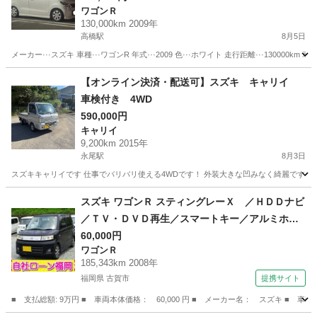
ワゴンＲ
130,000km 2009年
高橋駅
8月5日
メーカー···スズキ 車種···ワゴンR 年式···2009 色···ホワイト 走行距離···130000
佐賀
武雄市
高橋駅
ワゴンＲ
ワゴンR
【オンライン決済・配送可】スズキ キャリイ
車検付き 4WD
590,000円
キャリイ
9,200km 2015年
永尾駅
8月3日
スズキキャリイです 仕事でバリバリ使える4WDです！ 外装大きな凹みなく綺麗です！ 
佐賀
武雄市
永尾駅
キャリイ
スズキ ワゴンＲ スティングレーＸ ／ＨＤＤナビ
／ＴＶ・ＤＶＤ再生／スマートキー／アルミホイ
ール／ＨＩＤライト／盗難防止／電格ミラー／タ
60,000円
ワゴンＲ
イミングチェーン （検9.6）
185,343km 2008年
福岡県 古賀市
提携サイト
■ 支払総額: 9万円 ■ 車両本体価格： 60,000 円 ■ メーカー名： スズキ 