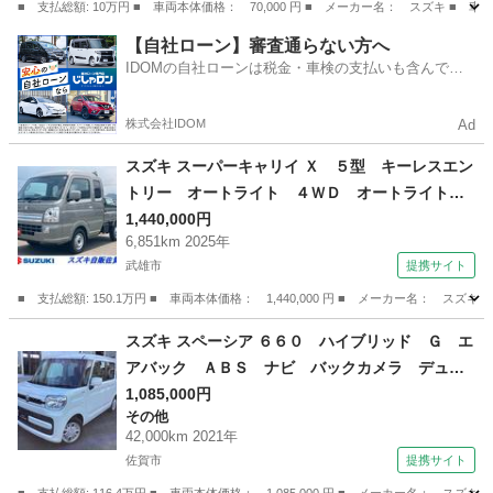
■ 支払総額: 10万円 ■ 車両本体価格： 70,000 円 ■ メーカー名： スズキ 
福岡
古賀市
その他
【自社ローン】審査通らない方へ
IDOMの自社ローンは税金・車検の支払いも含んでい
るので毎月の支払額は一定
株式会社IDOM
Ad
スズキ スーパーキャリイ Ｘ ５型 キーレスエン
トリー オートライト ４ＷＤ オートライト
ＬＥＤヘッドライト 禁煙車 衝突被害軽減シス
1,440,000円
6,851km 2025年
テム 横滑り防止機能 衝突安全ボディ キーレ
武雄市
提携サイト
スエントリー ４ＷＤ キーレスエントリー （検
9.12）
■ 支払総額: 150.1万円 ■ 車両本体価格： 1,440,000 円 ■ メーカー名
佐賀
武雄市
スズキ
スズキ スペーシア ６６０ ハイブリッド Ｇ エ
アバック ＡＢＳ ナビ バックカメラ デュア
ルブレーキサポート 記録簿有 コーナーソナ
1,085,000円
その他
ー ＥＴＣ付き イモビライザ メモリーナビゲ
42,000km 2021年
ーション サイドエアバック Ｒカメラ ＶＳ
佐賀市
提携サイト
Ａ Ｓキー カーナビ （車検整備付）