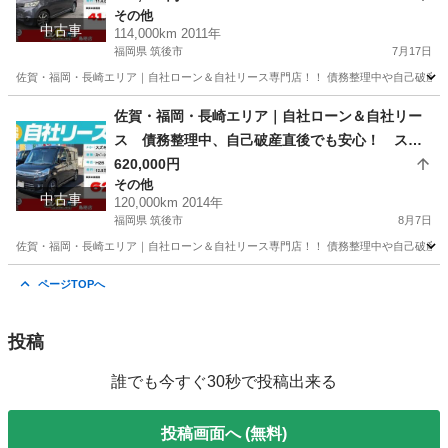
その他
中古車
114,000km 2011年
福岡県 筑後市
7月17日
佐賀・福岡・長崎エリア｜自社ローン＆自社リース専門店！！ 債務整理中や自己破産直
福岡
筑後市
その他
ローン
佐賀・福岡・長崎エリア｜自社ローン＆自社リー
ス 債務整理中、自己破産直後でも安心！ スズ
キ スペーシアカスタムTS H26年式
620,000円
その他
中古車
120,000km 2014年
福岡県 筑後市
8月7日
佐賀・福岡・長崎エリア｜自社ローン＆自社リース専門店！！ 債務整理中や自己破産直
福岡
筑後市
その他
ローン
ページTOPへ
投稿
誰でも今すぐ30秒で投稿出来る
投稿画面へ (無料)