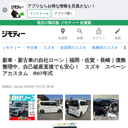
アプリならお得な情報を見逃さない！
インストール
アプリで開く
地元の掲示板 ジモティー 佐賀版
佐賀県
検索
ログイン
投稿
ジモティー
中古車
スズキ
佐賀県のスズキ
鳥栖市のスズキ
新
新車・新古車の自社ローン｜福岡・佐賀・長崎｜債務
整理中、自己破産直後でも安心！ スズキ スペーシ
アカスタム R07年式
投稿ID: 1la1wd
2026年7月17日 08:40