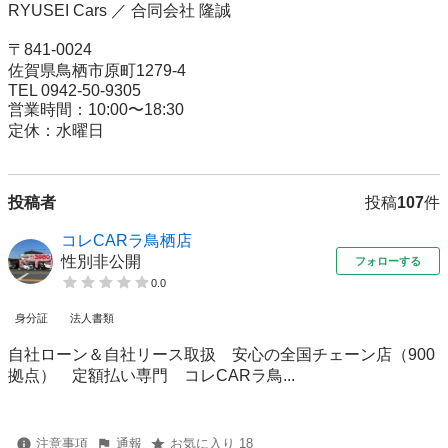
RYUSEI Cars ／ 合同会社 隆誠

〒841-0024

佐賀県鳥栖市原町1279-4

TEL 0942-50-9305

営業時間：10:00〜18:30

定休：水曜日
投稿者
投稿
107
件
コレCARラ鳥栖店
性別非公開
フォローする
0.0
身分証
法人書類
自社ローン＆自社リース取扱 安心の全国チェーン店（900
拠点） 定額払い専門 コレCARラ鳥...
注意事項
通報
お気に入り 18