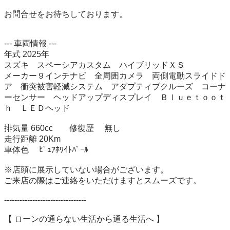
お問合せをお待ちしております。

--- 車両情報 ---

年式 2025年

スズキ　スペーシアカスタム　ハイブリッドＸＳ

メーカー９インチナビ　全周囲カメラ　両側電動スライドド
ア　衝突被害軽減システム　アダプティブクルーズ　コーナ
ーセンサー　ヘッドアップディスプレイ　Ｂｌｕｅｔｏｏｔ
ｈ　ＬＥＤヘッド

排気量 660cc　　修復歴 　無し

走行距離 20Km　　　

車体色 　ﾋﾟｭｱﾎﾜｲﾄﾊﾟｰﾙ

※店頭に展示していない場合がございます。

ご来店の際はご連絡をいただけますとスムーズです。

--------------------------------

【 ローンの通らない生活から通る生活へ 】
