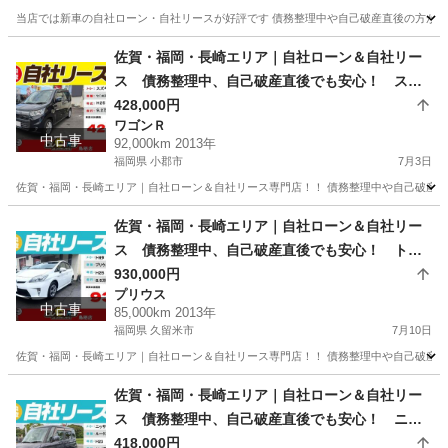
当店では新車の自社ローン・自社リースが好評です 債務整理中や自己破産直後の方が審査
佐賀
鳥栖市
その他
車両
佐賀・福岡・長崎エリア｜自社ローン＆自社リー
ス 債務整理中、自己破産直後でも安心！ スズ
キ ワゴンRスティングレー H25年式
428,000円
ワゴンＲ
中古車
92,000km 2013年
福岡県 小郡市
7月3日
佐賀・福岡・長崎エリア｜自社ローン＆自社リース専門店！！ 債務整理中や自己破産直
福岡
小郡市
ワゴンＲ
ローン
佐賀・福岡・長崎エリア｜自社ローン＆自社リー
ス 債務整理中、自己破産直後でも安心！ トヨ
タ プリウス S H25年式
930,000円
プリウス
中古車
85,000km 2013年
福岡県 久留米市
7月10日
佐賀・福岡・長崎エリア｜自社ローン＆自社リース専門店！！ 債務整理中や自己破産直
福岡
久留米市
プリウス
ローン
佐賀・福岡・長崎エリア｜自社ローン＆自社リー
ス 債務整理中、自己破産直後でも安心！ ニッ
サン ルークスHS H23年式
418,000円