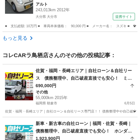
アルト
ＴＯＰ （検9.2）
243,013km 2012年
大分県 大分市
提携サイト
■ 支払総額: 10万円 ■ 車両本体価格： 90,000 円 ■ メーカー名： スズキ
大分
大分市
アルト
もっと見る
コレCARラ鳥栖店
さんのその他の投稿記事：
佐賀・福岡・長崎エリア｜自社ローン＆自社リー
ス 債務整理中、自己破産直後でも安心！ ミツ
ビシ eKスペース H27年式
690,000円
その他
中古車
55,000km 2015年
福岡県 朝倉市
6月5日
佐賀・福岡・長崎エリア｜自社ローン＆自社リース専門店！！ 債務整理中や自己破産直
福岡
朝倉市
その他
ローン
新車・新古車の自社ローン｜福岡・佐賀・長崎｜
債務整理中、自己破産直後でも安心！ ホンダ N
-BOXカスタム R07年式
1,923,900円