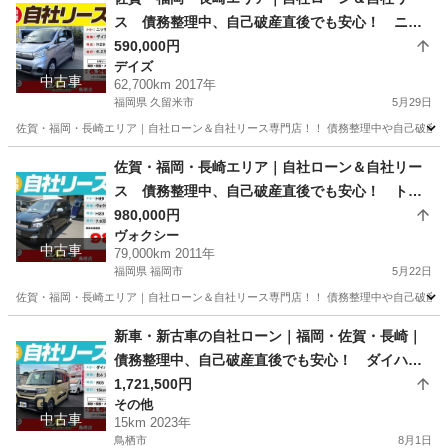
ス 債務整理中、自己破産直後でも安心！ ニッ
サン デイズ H29年式
590,000円
デイズ
中古車
62,700km 2017年
福岡県 久留米市
5月29日
佐賀・福岡・長崎エリア｜自社ローン＆自社リース専門店！！ 債務整理中や自己破産直
福岡
久留米市
デイズ
ローン
佐賀・福岡・長崎エリア｜自社ローン＆自社リー
ス 債務整理中、自己破産直後でも安心！ トヨ
タ ヴォクシー ZS 煌Ⅱ H23年式
980,000円
ヴォクシー
中古車
79,000km 2011年
福岡県 福岡市
5月22日
佐賀・福岡・長崎エリア｜自社ローン＆自社リース専門店！！ 債務整理中や自己破産直
福岡
福岡市
ヴォクシー
ローン
新車・新古車の自社ローン｜福岡・佐賀・長崎｜
債務整理中、自己破産直後でも安心！ ダイハ
ツ タントファンクロス R05年式
1,721,500円
その他
中古車
15km 2023年
鳥栖市
8月1日