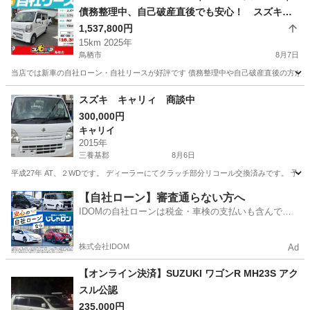
債務整理中、自己破産直後でも安心！ スズキ
エブリィ R07年式 黒ナンバー登録可
1,537,800円
15km 2025年
鳥栖市
8月7日
当店では新車の自社ローン・自社リースが好評です 債務整理中や自己破産直後の方が審査
佐賀
鳥栖市
スズキ
車両
スズキ キャリィ 商談中
300,000円
キャリイ
2015年
三養基郡
8月6日
平成27年 AT、２WDです。 ディーラーにてクラッチ部分リコール交換済みです。 予
佐賀
三養基郡
キャリイ
【自社ローン】審査通らない方へ
IDOMの自社ローンは税金・車検の支払いも含んでい
るので毎月の支払額は一定
株式会社IDOM
Ad
【オンライン決済】SUZUKI ワゴンR MH23S アク
スル公認
235,000円