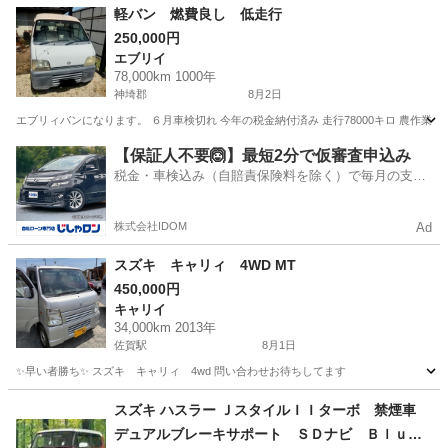
福岡
古賀市
ワゴンＲ
軽バン 燃費良し 低走行
250,000円
エブリイ
78,000km 1000年
神埼郡
8月2日
エブリィバンになります。 ６月車検切れ 今年の税金納付済み 走行78000キロ 農作
佐賀
神埼郡
エブリイ
【保証人不要🙆】最短2分で仮審査申込み
税金・車検込み（自賠責保険料を除く）で毎月の支払
額は一定の自社ローン🚗
株式会社IDOM
Ad
スズキ キャリィ 4WD MT
450,000円
キャリイ
34,000km 2013年
佐賀駅
8月1日
✨早い者勝ち✨ スズキ キャリィ 4wd 問い合わせお待ちしてます
佐賀
佐賀市
佐賀駅
キャリイ
スズキ ハスラー ＪスタイルＩＩターボ 禁煙車
デュアルブレーキサポート ＳＤナビ Ｂｌｕｅ