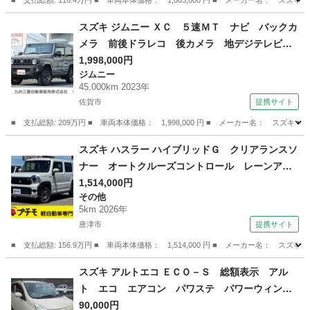
■ 支払総額: 116.4万円 ■ 車両本体価格： 1,085,000 円 ■ メーカー名
佐賀
佐賀市
その他
スズキ ジムニー ＸＣ ５速ＭＴ ナビ バックカ
メラ 前後ドラレコ 後カメラ 地デジテレビ
ｉ－ｓｔｏｐ ＷエアＢ スマートキープッシュ
1,998,000円
ジムニー
スタート フリーキー ＰＷ パートタイム４Ｗ
45,000km 2023年
Ｄ 横滑り防止機能 オ－トエアコン ターボー
佐賀市
提携サイト
（車検整備付）
■ 支払総額: 209万円 ■ 車両本体価格： 1,998,000 円 ■ メーカー名： 
佐賀
佐賀市
ジムニー
スズキ ハスラー ハイブリッドＧ クリアランスソ
ナー オートクルーズコントロール レーンアシ
スト 衝突被害軽減システム オートライト Ｌ
1,514,000円
その他
ＥＤヘッドランプ スマートキー アイドリング
5km 2026年
ストップ 電動格納ミラー シートヒーター Ｃ
唐津市
提携サイト
ＶＴ （検11.5）
■ 支払総額: 156.9万円 ■ 車両本体価格： 1,514,000 円 ■ メーカー名
佐賀
唐津市
その他
スズキ アルトエコ ＥＣＯ－Ｓ 総額表示 アル
ト エコ エアコン パワステ パワーウィン
ド キーレスキー タイミングチェーン Ｉ－Ｓ
90,000円