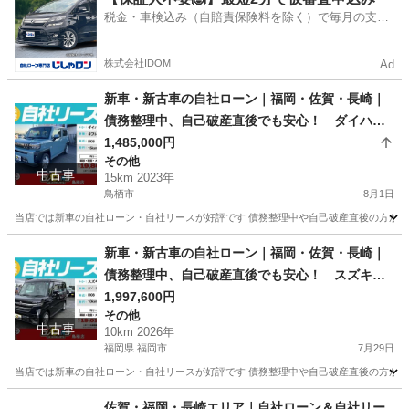
税金・車検込み（自賠責保険料を除く）で毎月の支払
額は一定の自社ローン🚗
株式会社IDOM
Ad
新車・新古車の自社ローン｜福岡・佐賀・長崎｜
債務整理中、自己破産直後でも安心！ ダイハ
ツ タフト G R05年式
1,485,000円
その他
中古車
15km 2023年
鳥栖市
8月1日
当店では新車の自社ローン・自社リースが好評です 債務整理中や自己破産直後の方が審査
佐賀
鳥栖市
その他
車両
新車・新古車の自社ローン｜福岡・佐賀・長崎｜
債務整理中、自己破産直後でも安心！ スズキ
スペーシアカスタム R08年式
1,997,600円
その他
中古車
10km 2026年
福岡県 福岡市
7月29日
当店では新車の自社ローン・自社リースが好評です 債務整理中や自己破産直後の方が審査
福岡
福岡市
その他
車両
佐賀・福岡・長崎エリア｜自社ローン＆自社リー