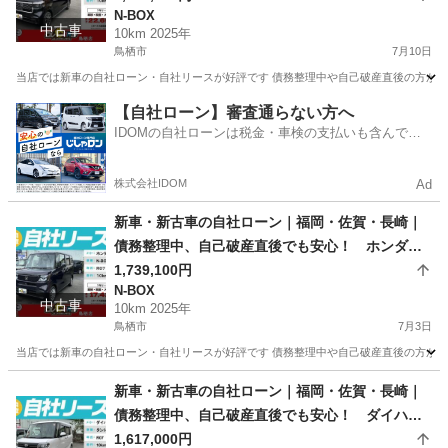
N-BOX
中古車
10km 2025年
鳥栖市
7月10日
当店では新車の自社ローン・自社リースが好評です 債務整理中や自己破産直後の方が審査
佐賀
鳥栖市
N-BOX
車両
【自社ローン】審査通らない方へ
IDOMの自社ローンは税金・車検の支払いも含んでい
るので毎月の支払額は一定
株式会社IDOM
Ad
新車・新古車の自社ローン｜福岡・佐賀・長崎｜
債務整理中、自己破産直後でも安心！ ホンダ N
-BOX R07年式
1,739,100円
N-BOX
中古車
10km 2025年
鳥栖市
7月3日
当店では新車の自社ローン・自社リースが好評です 債務整理中や自己破産直後の方が審査
佐賀
鳥栖市
N-BOX
車両
新車・新古車の自社ローン｜福岡・佐賀・長崎｜
債務整理中、自己破産直後でも安心！ ダイハ
ツ タント R07年式
1,617,000円