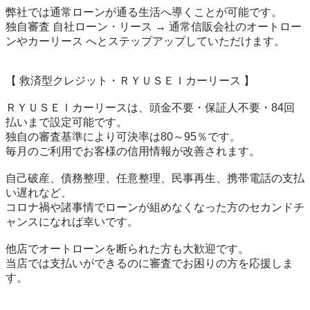
弊社では通常ローンが通る生活へ導くことが可能です。

独自審査 自社ローン・リース → 通常信販会社のオートロー
ンやカーリース へとステップアップしていただけます。

【 救済型クレジット・ＲＹＵＳＥＩカーリース 】

ＲＹＵＳＥＩカーリースは、頭金不要・保証人不要・84回
払いまで設定可能です。

独自の審査基準により可決率は80～95％です。

毎月のご利用でお客様の信用情報が改善されます。

自己破産、債務整理、任意整理、民事再生、携帯電話の支払
い遅れなど、

コロナ禍や諸事情でローンが組めなくなった方のセカンドチ
ャンスになれば幸いです。

他店でオートローンを断られた方も大歓迎です。

当店では支払いができるのに審査でお困りの方を応援しま
す。
