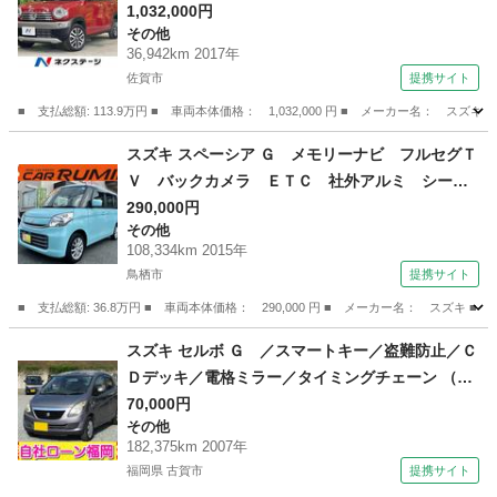
ｔｏｏｔｈ再生 バックモニター ＴＶ ＣＤ
1,032,000円
その他
ＤＶＤ スマートキー ＥＴＣ ＨＩＤヘッド
36,942km 2017年
純正１５インチＡＷ クルーズコントロール オ
佐賀市
提携サイト
ートライト （車検整備付）
■ 支払総額: 113.9万円 ■ 車両本体価格： 1,032,000 円 ■ メーカー名
佐賀
佐賀市
その他
スズキ スペーシア Ｇ メモリーナビ フルセグＴ
Ｖ バックカメラ ＥＴＣ 社外アルミ シート
ヒーター キーレスエントリー スマートキー
290,000円
その他
アイドリングストップ 両側スライドドア （車検
108,334km 2015年
整備付）
鳥栖市
提携サイト
■ 支払総額: 36.8万円 ■ 車両本体価格： 290,000 円 ■ メーカー名： ス
佐賀
鳥栖市
その他
スズキ セルボ Ｇ ／スマートキー／盗難防止／Ｃ
Ｄデッキ／電格ミラー／タイミングチェーン （検
10.4）
70,000円
その他
182,375km 2007年
福岡県 古賀市
提携サイト