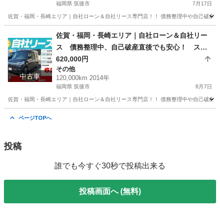
福岡県 筑後市
7月17日
佐賀・福岡・長崎エリア｜自社ローン＆自社リース専門店！！ 債務整理中や自己破産直
福岡
筑後市
その他
ローン
佐賀・福岡・長崎エリア｜自社ローン＆自社リー
ス 債務整理中、自己破産直後でも安心！ スズ
キ スペーシアカスタムTS H26年式
620,000円
その他
中古車
120,000km 2014年
福岡県 筑後市
8月7日
佐賀・福岡・長崎エリア｜自社ローン＆自社リース専門店！！ 債務整理中や自己破産直
福岡
筑後市
その他
ローン
ページTOPへ
投稿
誰でも今すぐ30秒で投稿出来る
投稿画面へ (無料)