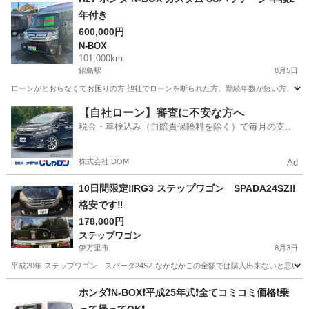
年付き
600,000円
N-BOX
101,000km
鍋島駅
8月5日
ローンがとおらなくてお困りの方 他社でローンを断られた方、勤続年数が短い方、 年金
佐賀
佐賀市
鍋島駅
N-BOX
車両
【自社ローン】審査に不安な方へ
税金・車検込み（自賠責保険料を除く）で毎月の支払
額は一定の自社ローン🚗
株式会社IDOM
Ad
10日間限定‼️RG3 ステップワゴン SPADA24SZ‼️
格安です‼️
178,000円
ステップワゴン
伊万里市
8月3日
平成20年 ステップワゴン スパーダ24SZ なかなかこの金額では購入出来ないと思いますので
佐賀
伊万里市
ステップワゴン
ホンダ❗N-BOX❗平成25年式❗全てコミコミ価格❗乗