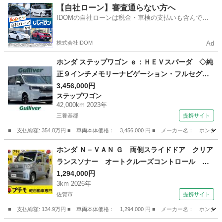
福岡
古賀市
ゼスト
【自社ローン】審査通らない方へ
IDOMの自社ローンは税金・車検の支払いも含んでい
るので毎月の支払額は一定
株式会社IDOM
Ad
ホンダ ステップワゴン ｅ：ＨＥＶスパーダ ◇純
正９インチメモリーナビゲーション・フルセグＴ
Ｖ／ＣＤ／ＤＶＤ／ＳＤ／ＵＳＢ／Ｂｌｕｅｔｏ
3,456,000円
ステップワゴン
ｏｔｈ◇純正フリップダウンモニター◇バックカ
42,000km 2023年
メラ◇前方ドライブレコーダー◇ビルトインＥＴ
三養基郡
提携サイト
Ｃ◇両側 （なし）
■ 支払総額: 354.8万円 ■ 車両本体価格： 3,456,000 円 ■ メーカー名
佐賀
三養基郡
ステップワゴン
ホンダ Ｎ－ＶＡＮ Ｇ 両側スライドドア クリア
ランスソナー オートクルーズコントロール レ
ーンアシスト 衝突被害軽減システム オートラ
1,294,000円
3km 2026年
イト キーレスエントリー アイドリングストッ
佐賀市
提携サイト
プ ＣＶＴ ＡＢＳ ＥＳＣ エアコン （検10.
7）
■ 支払総額: 134.9万円 ■ 車両本体価格： 1,294,000 円 ■ メーカー名