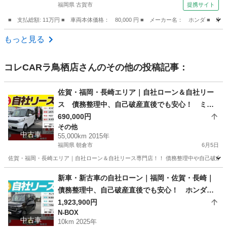
福岡県 古賀市
提携サイト
■ 支払総額: 11万円 ■ 車両本体価格： 80,000 円 ■ メーカー名： ホンダ
福岡
古賀市
ライフ
もっと見る
コレCARラ鳥栖店
さんのその他の投稿記事：
佐賀・福岡・長崎エリア｜自社ローン＆自社リー
ス 債務整理中、自己破産直後でも安心！ ミツ
ビシ eKスペース H27年式
690,000円
その他
中古車
55,000km 2015年
福岡県 朝倉市
6月5日
佐賀・福岡・長崎エリア｜自社ローン＆自社リース専門店！！ 債務整理中や自己破産直
福岡
朝倉市
その他
ローン
新車・新古車の自社ローン｜福岡・佐賀・長崎｜
債務整理中、自己破産直後でも安心！ ホンダ N
-BOXカスタム R07年式
1,923,900円
N-BOX
中古車
10km 2025年