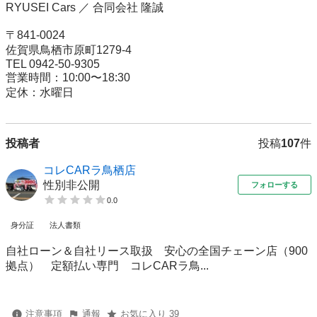
RYUSEI Cars ／ 合同会社 隆誠

〒841-0024

佐賀県鳥栖市原町1279-4

TEL 0942-50-9305

営業時間：10:00〜18:30

定休：水曜日
投稿者
投稿
107
件
コレCARラ鳥栖店
性別非公開
フォローする
0.0
身分証
法人書類
自社ローン＆自社リース取扱 安心の全国チェーン店（900
拠点） 定額払い専門 コレCARラ鳥...
注意事項
通報
お気に入り 39