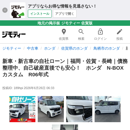
アプリならお得な情報を見逃さない！
インストール
アプリで開く
地元の掲示板 ジモティー 佐賀版
佐賀県
検索
ログイン
投稿
ジモティー
中古車
ホンダ
佐賀県のホンダ
鳥栖市のホンダ
新
新車・新古車の自社ローン｜福岡・佐賀・長崎｜債務
整理中、自己破産直後でも安心！ ホンダ N-BOX
カスタム R06年式
投稿ID: 189hpi
2026年6月26日 06:33