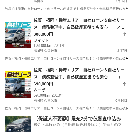
鳥栖市
7月25日
当店では新車の自社ローン・自社リースが好評です 債務整理中や自己破産直後の方が審査
佐賀
鳥栖市
タント
車両
佐賀・福岡・長崎エリア｜自社ローン＆自社リー
ス 債務整理中、自己破産直後でも安心！ フィ
ットシャトルＨＶ H23年式
680,000円
フィット
中古車
108,000km 2011年
福岡県 久留米市
8月7日
佐賀・福岡・長崎エリア｜自社ローン＆自社リース専門店！！ 債務整理中や自己破産直
福岡
久留米市
フィット
ローン
佐賀・福岡・長崎エリア｜自社ローン＆自社リー
ス 債務整理中、自己破産直後でも安心！ コミ
コミ定額乗り ダイハツ ムーブ L "SAⅢ" H30
690,000円
ムーヴ
年式
中古車
69,000km 2018年
福岡県 久留米市
6月20日
佐賀・福岡・長崎エリア｜自社ローン＆自社リース専門店！！ 債務整理中や自己破産直
福岡
久留米市
ムーヴ
ローン
【保証人不要🙆】最短2分で仮審査申込み
税金・車検込み（自賠責保険料を除く）で毎月の支払
額は一定の自社ローン🚗