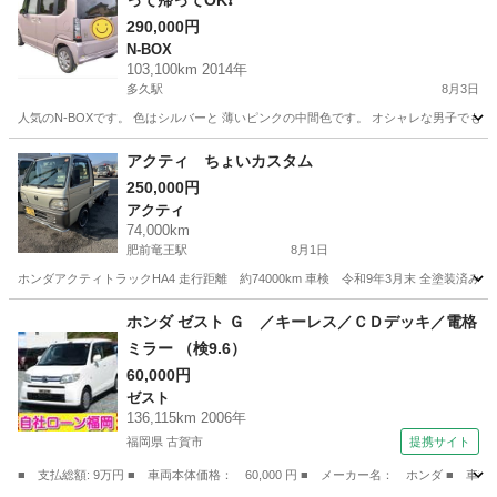
って帰ってOK❗
290,000円
N-BOX
103,100km 2014年
多久駅
8月3日
人気のN-BOXです。 色はシルバーと 薄いピンクの中間色です。 オシャレな男子でも かわいい女
佐賀
多久市
多久駅
N-BOX
アクティ ちょいカスタム
250,000円
アクティ
74,000km
肥前竜王駅
8月1日
ホンダアクティトラックHA4 走行距離 約74000km 車検 令和9年3月末 全塗装済み
佐賀
杵島郡
肥前竜王駅
アクティ
ホンダ ゼスト Ｇ ／キーレス／ＣＤデッキ／電格
ミラー （検9.6）
60,000円
ゼスト
136,115km 2006年
福岡県 古賀市
提携サイト
■ 支払総額: 9万円 ■ 車両本体価格： 60,000 円 ■ メーカー名： ホンダ ■ 車