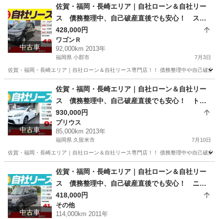
佐賀
鳥栖市
その他
車両
佐賀・福岡・長崎エリア｜自社ローン＆自社リー
ス 債務整理中、自己破産直後でも安心！ スズ
キ ワゴンRスティングレー H25年式
428,000円
ワゴンＲ
中古車
92,000km 2013年
福岡県 小郡市
7月3日
佐賀・福岡・長崎エリア｜自社ローン＆自社リース専門店！！ 債務整理中や自己破産直
福岡
小郡市
ワゴンＲ
ローン
佐賀・福岡・長崎エリア｜自社ローン＆自社リー
ス 債務整理中、自己破産直後でも安心！ トヨ
タ プリウス S H25年式
930,000円
プリウス
中古車
85,000km 2013年
福岡県 久留米市
7月10日
佐賀・福岡・長崎エリア｜自社ローン＆自社リース専門店！！ 債務整理中や自己破産直
福岡
久留米市
プリウス
ローン
佐賀・福岡・長崎エリア｜自社ローン＆自社リー
ス 債務整理中、自己破産直後でも安心！ ニッ
サン ルークスHS H23年式
418,000円
その他
中古車
114,000km 2011年