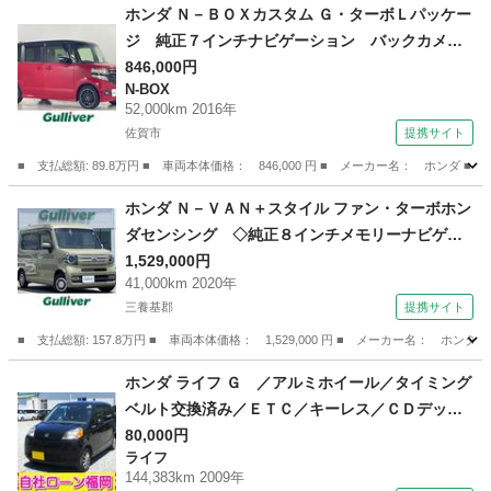
佐賀
佐賀市
ホンダ
ホンダ Ｎ－ＢＯＸカスタム Ｇ・ターボＬパッケー
ジ 純正７インチナビゲーション バックカメ
ラ ＥＴＣ 前方ドライブレコーダー 両側パワ
846,000円
N-BOX
ースライドドア 電動格納ミラー プッシュスタ
52,000km 2016年
ート スマートキー スペアキー Ｂｌｕｅｔｏ
佐賀市
提携サイト
ｏｔｈ クルーズコントロール （なし）
■ 支払総額: 89.8万円 ■ 車両本体価格： 846,000 円 ■ メーカー名： ホ
佐賀
佐賀市
N-BOX
ホンダ Ｎ－ＶＡＮ＋スタイル ファン・ターボホン
ダセンシング ◇純正８インチメモリーナビゲー
ション・フルセグＴＶ／ＣＤ／ＤＶＤ／ＳＤ／Ｂ
1,529,000円
41,000km 2020年
ｌｕｅｔｏｏｔｈ◇バックカメラ◇前後ドライブ
三養基郡
提携サイト
レコーダー◇ビルトインＥＴＣ◇Ｎ席ダイブダウ
ン機構◇オーバーヘッドコン （なし）
■ 支払総額: 157.8万円 ■ 車両本体価格： 1,529,000 円 ■ メーカー名
佐賀
三養基郡
ホンダ
ホンダ ライフ Ｇ ／アルミホイール／タイミング
ベルト交換済み／ＥＴＣ／キーレス／ＣＤデッキ
／電格ミラー （検9.9）
80,000円
ライフ
144,383km 2009年