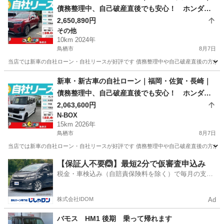
債務整理中、自己破産直後でも安心！ ホンダ
W-RV Z+ R06年式
2,650,890円
その他
10km 2024年
鳥栖市
8月7日
当店では新車の自社ローン・自社リースが好評です 債務整理中や自己破産直後の方が審査
佐賀
鳥栖市
その他
車両
新車・新古車の自社ローン｜福岡・佐賀・長崎｜
債務整理中、自己破産直後でも安心！ ホンダ N
-BOXカスタムBS R08年式
2,063,600円
N-BOX
15km 2026年
鳥栖市
8月7日
当店では新車の自社ローン・自社リースが好評です 債務整理中や自己破産直後の方が審査
佐賀
鳥栖市
N-BOX
車両
【保証人不要🙆】最短2分で仮審査申込み
税金・車検込み（自賠責保険料を除く）で毎月の支払
額は一定の自社ローン🚗
株式会社IDOM
Ad
バモス HM1 後期 乗って帰れます