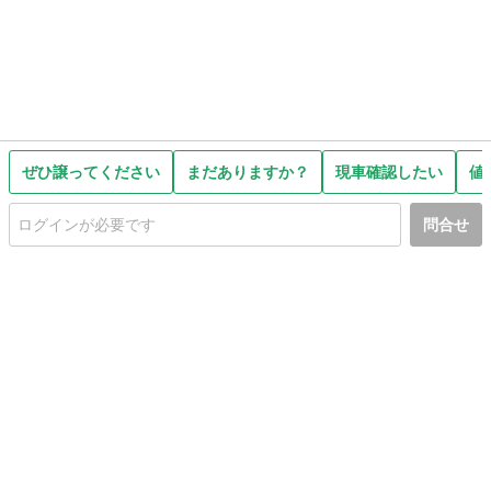
ぜひ譲ってください
まだありますか？
現車確認したい
値
問合せ
初めての方へ
利用規約
プライバシーポリシー
プライバシー・ステートメント
健全化に資する運用方針
お問い合わせ
運営会社
サイトマップ
ご利用ガイド
フリーワードで探す