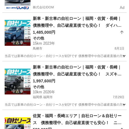
株式会社IDOM
Ad
新車・新古車の自社ローン｜福岡・佐賀・長崎｜
債務整理中、自己破産直後でも安心！ ダイハ
ツ タフト G R05年式
1,485,000円
その他
中古車
15km 2023年
鳥栖市
8月1日
当店では新車の自社ローン・自社リースが好評です 債務整理中や自己破産直後の方が審査
佐賀
鳥栖市
その他
車両
新車・新古車の自社ローン｜福岡・佐賀・長崎｜
債務整理中、自己破産直後でも安心！ スズキ
スペーシアカスタム R08年式
1,997,600円
その他
中古車
10km 2026年
福岡県 福岡市
7月29日
当店では新車の自社ローン・自社リースが好評です 債務整理中や自己破産直後の方が審査
福岡
福岡市
その他
車両
佐賀・福岡・長崎エリア｜自社ローン＆自社リー
ス 債務整理中、自己破産直後でも安心！ ニッ