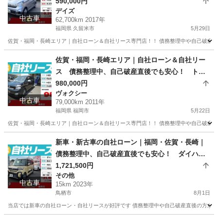
サン デイズ H29年式
590,000円
デイズ
中古車
62,700km 2017年
福岡県 久留米市
5月29日
佐賀・福岡・長崎エリア｜自社ローン＆自社リース専門店！！ 債務整理中や自己破産直
福岡
久留米市
デイズ
ローン
佐賀・福岡・長崎エリア｜自社ローン＆自社リー
ス 債務整理中、自己破産直後でも安心！ トヨ
タ ヴォクシー ZS 煌Ⅱ H23年式
980,000円
ヴォクシー
中古車
79,000km 2011年
福岡県 福岡市
5月22日
佐賀・福岡・長崎エリア｜自社ローン＆自社リース専門店！！ 債務整理中や自己破産直
福岡
福岡市
ヴォクシー
ローン
新車・新古車の自社ローン｜福岡・佐賀・長崎｜
債務整理中、自己破産直後でも安心！ ダイハ
ツ タントファンクロス R05年式
1,721,500円
その他
中古車
15km 2023年
鳥栖市
8月1日
当店では新車の自社ローン・自社リースが好評です 債務整理中や自己破産直後の方が審査