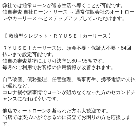
弊社では通常ローンが通る生活へ導くことが可能です。

独自審査 自社ローン・リース → 通常信販会社のオートロー
ンやカーリース へとステップアップしていただけます。

【 救済型クレジット・ＲＹＵＳＥＩカーリース 】

ＲＹＵＳＥＩカーリースは、頭金不要・保証人不要・84回
払いまで設定可能です。

独自の審査基準により可決率は80～95％です。

毎月のご利用でお客様の信用情報が改善されます。

自己破産、債務整理、任意整理、民事再生、携帯電話の支払
い遅れなど、

コロナ禍や諸事情でローンが組めなくなった方のセカンドチ
ャンスになれば幸いです。

他店でオートローンを断られた方も大歓迎です。

当店では支払いができるのに審査でお困りの方を応援しま
す。
