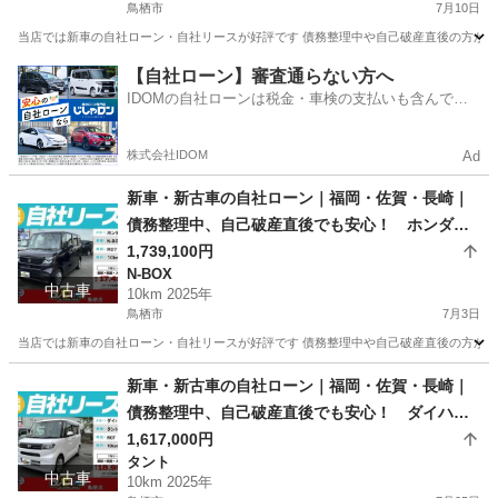
鳥栖市
7月10日
当店では新車の自社ローン・自社リースが好評です 債務整理中や自己破産直後の方が審査
佐賀
鳥栖市
N-BOX
車両
【自社ローン】審査通らない方へ
IDOMの自社ローンは税金・車検の支払いも含んでい
るので毎月の支払額は一定
株式会社IDOM
Ad
新車・新古車の自社ローン｜福岡・佐賀・長崎｜
債務整理中、自己破産直後でも安心！ ホンダ N
-BOX R07年式
1,739,100円
N-BOX
中古車
10km 2025年
鳥栖市
7月3日
当店では新車の自社ローン・自社リースが好評です 債務整理中や自己破産直後の方が審査
佐賀
鳥栖市
N-BOX
車両
新車・新古車の自社ローン｜福岡・佐賀・長崎｜
債務整理中、自己破産直後でも安心！ ダイハ
ツ タント R07年式
1,617,000円
タント
中古車
10km 2025年