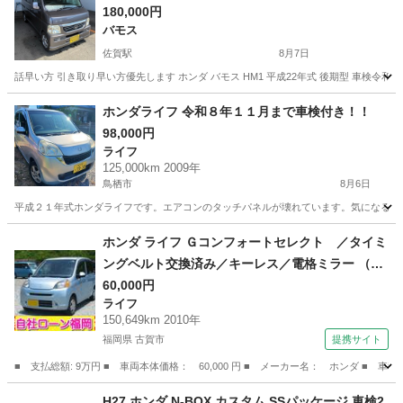
180,000円
バモス
佐賀駅
8月7日
話早い方 引き取り早い方優先します ホンダ バモス HM1 平成22年式 後期型 車検令和９年2
佐賀
佐賀市
佐賀駅
バモス
後期
ホンダライフ 令和８年１１月まで車検付き！！
98,000円
ライフ
125,000km 2009年
鳥栖市
8月6日
平成２１年式ホンダライフです。エアコンのタッチパネルが壊れています。気になる方
佐賀
鳥栖市
ライフ
ホンダライフ
ホンダ ライフ Ｇコンフォートセレクト ／タイミ
ングベルト交換済み／キーレス／電格ミラー （検
9.4）
60,000円
ライフ
150,649km 2010年
福岡県 古賀市
提携サイト
■ 支払総額: 9万円 ■ 車両本体価格： 60,000 円 ■ メーカー名： ホンダ ■
福岡
古賀市
ライフ
H27 ホンダ N-BOX カスタム SSパッケージ 車検2