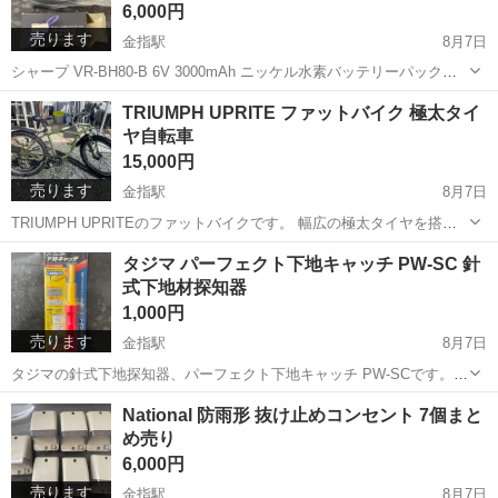
6,000円
売ります
金指駅
8月7日
シャープ VR-BH80-B 6V 3000mAh ニッケル水素バッテリーパックで
す。 元箱・取扱説明書・保護ケースが付属しており、新品未使用品と
静岡
浜松市
金指駅
その他
水素
TRIUMPH UPRITE ファットバイク 極太タイ
なります。 シャープ製のビデオカメラなど、対応機器の電源供給に使
ヤ自転車
用できます。 ...
15,000円
売ります
金指駅
8月7日
TRIUMPH UPRITEのファットバイクです。 幅広の極太タイヤを搭載
し、砂利道、砂浜、未舗装路など悪路でも安定した走行が可能です。
静岡
浜松市
金指駅
マウンテンバイク
TRIUMPH
タジマ パーフェクト下地キャッチ PW‑SC 針
複数段変速機構付き、前後フェンダーが装着されており、泥はねを抑
式下地材探知器
えられます。 街乗り、キ...
1,000円
売ります
金指駅
8月7日
タジマの針式下地探知器、パーフェクト下地キャッチ PW‑SCです。
石膏ボード壁に針を刺すことで、壁裏の下地材の位置を確認する工具
静岡
浜松市
金指駅
その他
タジマ
National 防雨形 抜け止めコンセント 7個まと
になります。 探知可能な壁の厚さは最大24mm。フッ素樹脂加工針に
め売り
より、針が曲がりにくく、穴跡...
6,000円
売ります
金指駅
8月7日