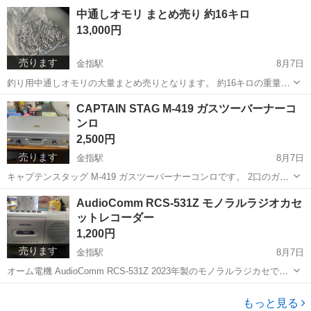
す。 TANGE CR‑MO STEEL スチールフレームを採用、シマノ105コ
静岡
浜松市
金指駅
クロスバイク
シマノ
中通しオモリ まとめ売り 約16キロ
ンポーネントが搭載されています。 LOOKビンディングペダル...
13,000円
売ります
金指駅
8月7日
釣り用中通しオモリの大量まとめ売りとなります。 約16キロの重量が
あり、河川釣り、堤防釣り、船釣りなど様々な釣りシーンで活用でき
静岡
浜松市
金指駅
その他
オモリ
CAPTAIN STAG M-419 ガスツーバーナーコ
ます。 穴が貫通しているタイプでラインを通すだけで簡単にセット可
ンロ
能です。 多くの個数があるため、...
2,500円
売ります
金指駅
8月7日
キャプテンスタッグ M-419 ガスツーバーナーコンロです。 2口のガス
バーナーを搭載し、キャンプやバーベキュー、屋外イベントなどで同
静岡
浜松市
金指駅
その他
ガスバーナー
AudioComm RCS-531Z モノラルラジオカセ
時に2つの調理が可能です。 アルミ製のコンパクトなボディで、折り
ットレコーダー
たたみ式の脚で収納時はフラ...
1,200円
売ります
金指駅
8月7日
オーム電機 AudioComm RCS-531Z 2023年製のモノラルラジカセで
す。 AM/FMラジオ、カセットテープの再生・録音機能を搭載し、ワイ
静岡
浜松市
金指駅
生活家電
RCS
ドFMに対応しています。 AC電源と単2形乾電池×4本の2電源方式に対
もっと見る