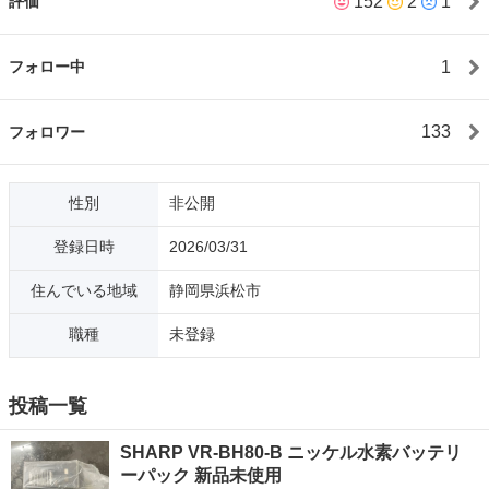
152
2
1
評価
供致します。 ◎笑顔で作業します 😊 ◎写真で見積可 ◎追加料金
無し ◎女性スタッフ指定可能で安心 ◎お急ぎの方即日対応可能
◎トラックで効率的な回収作業 ◎強引な営業は絶対に致しません
1
フォロー中
お客様の要望に柔軟対応！女性スタッフ指定可能で安心スッキリ
解決！店にお任せ下さい！！ ■対応エリア 浜松市、磐田市、袋井
市、掛川市、湖西市、豊橋 市、豊川市等 古物商許可証番号 静岡
133
フォロワー
県公安委員会第 49133A000194
性別
非公開
登録日時
2026/03/31
住んでいる地域
静岡県浜松市
職種
未登録
投稿一覧
SHARP VR-BH80-B ニッケル水素バッテリ
ーパック 新品未使用