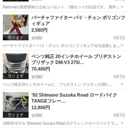
Nationalの防雨形抜け止めコンセント、7個セットの出品です。 屋外・
軒下など雨の飛沫がかかる場所で使用可能な防水タイプで、プラグを
静岡
浜松市
金指駅
その他
National
バーチャファイター パイ・チェン ポリゴンフ
回転させてロックする抜け止め機構が付いています。 15A 125V仕様、
ィギュア
2口タイプで露出...
2,560円
売ります
金指駅
8月7日
バーチャファイター パイ・チェン ポリゴンフィギュアを出品致しま
す。 SEGA製のヴィンテージフィギュアで、当時の3Dポリゴングラフ
静岡
浜松市
金指駅
模型、プラモデル
ベンツ純正 20インチホイール ブリヂストン
ィックを忠実に再現したレアアイテムです。 全体的に使用感・経年劣
ブリザック DM-V3 275/…
バーチャファイター
化はありますが、大きな破損は...
70,400円
売ります
金指駅
8月7日
ベンツ純正20インチホイールに、ブリヂストン ブリザックDM-
V3（275/50R20）のスタッドレスタイヤを組み付けた4本セットです。
静岡
浜松市
金指駅
タイヤ、ホイール
ベンツ
’92 Shimano Suzuka Road ロードバイク
タイヤは使用1回の極上状態です。 直接引取り、または着払いでの発
TANGEフレー…
送も対応可能です。店...
12,800円
売ります
金指駅
8月7日
1992年モデル Shimano Suzuka Road のクラシックロードバイクで