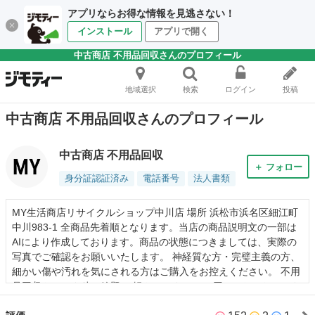
アプリならお得な情報を見逃さない！
インストール
アプリで開く
中古商店 不用品回収さんのプロフィール
地域選択
検索
ログイン
投稿
中古商店 不用品回収さんのプロフィール
中古商店 不用品回収
＋ フォロー
身分証認証済み
電話番号
法人書類
MY生活商店リサイクルショップ中川店 場所 浜松市浜名区細江町
中川983-1 全商品先着順となります。当店の商品説明文の一部は
AIにより作成しております。商品の状態につきましては、実際の
写真でご確認をお願いいたします。 神経質な方・完璧主義の方、
細かい傷や汚れを気にされる方はご購入をお控えください。 不用
品回収トラック積み放題！ 軽トラック 10000円！ 2トントッラク
30000円！ 地域密着対応の不用品回収サービス！最安値にてご提