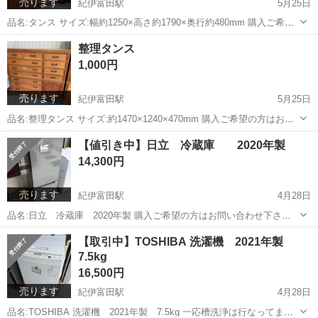
売ります
紀伊富田駅
5月25日
品名:タンス サイズ:幅約1250×高さ約1790×奥行約480mm 購入ご希望
の方はお問い合わせ下さい！ すぐにお返事出来ない場合がございます
和歌山
西牟婁郡
紀伊富田駅
収納家具
タンス
整理タンス
のでご了承ください。🙇 ※ネット決済❌現地にて「現金」でお支払い
1,000円
お願いします...
売ります
紀伊富田駅
5月25日
品名:整理タンス サイズ:約1470×1240×470mm 購入ご希望の方はお問
い合わせ下さい！ すぐにお返事出来ない場合がございますのでご了承
和歌山
西牟婁郡
紀伊富田駅
収納家具
タンス
【値引き中】日立 冷蔵庫 2020年製
ください。🙇 ※ネット決済❌現地にて「現金」でお支払いお願いしま
14,300円
す。 ※商品...
売ります
紀伊富田駅
4月28日
品名:日立 冷蔵庫 2020年製 購入ご希望の方はお問い合わせ下さ
い！ すぐにお返事出来ない場合がございますのでご了承ください。🙇
和歌山
西牟婁郡
紀伊富田駅
キッチン家電
商店
【取引中】TOSHIBA 洗濯機 2021年製
※ネット決済❌現地にて「現金」でお支払いお願いします。 ※商品の
7.5kg
発送などは出来ませんの...
16,500円
売ります
紀伊富田駅
4月28日
品名:TOSHIBA 洗濯機 2021年製 7.5kg 一応槽洗浄は行なってま