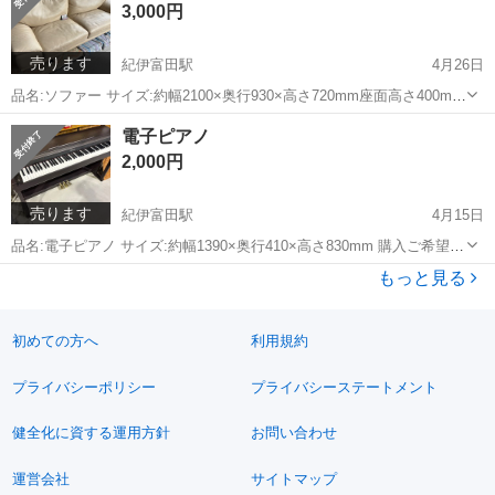
3,000円
済❌現地...
売ります
紀伊富田駅
4月26日
品名:ソファー サイズ:約幅2100×奥行930×高さ720mm座面高さ400mm
購入ご希望の方はお問い合わせ下さい！ すぐにお返事出来ない場合が
和歌山
西牟婁郡
紀伊富田駅
家具
ソファー
電子ピアノ
ございますのでご了承ください。🙇 ※ネット決済❌現地にて「現金」
2,000円
でお支払...
売ります
紀伊富田駅
4月15日
品名:電子ピアノ サイズ:約幅1390×奥行410×高さ830mm 購入ご希望の
方はお問い合わせ下さい！ すぐにお返事出来ない場合がございますの
和歌山
西牟婁郡
紀伊富田駅
楽器
電子ピアノ
もっと見る
でご了承ください。🙇 ※ネット決済不可。現地にて「現金」でお支払
いお願いしま...
初めての方へ
利用規約
プライバシーポリシー
プライバシーステートメント
健全化に資する運用方針
お問い合わせ
運営会社
サイトマップ