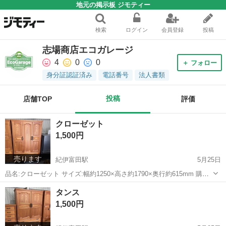
地元の掲示板 ジモティー
検索
ログイン
会員登録
投稿
志場商店エコガレージ
4
0
0
＋ フォロー
身分証認証済み
電話番号
法人書類
投稿
店舗TOP
評価
クローゼット
1,500円
売ります
紀伊富田駅
5月25日
品名:クローゼット サイズ:幅約1250×高さ約1790×奥行約615mm 購入
ご希望の方はお問い合わせ下さい！ すぐにお返事出来ない場合がござ
和歌山
西牟婁郡
紀伊富田駅
収納家具
クローゼット
タンス
いますのでご了承ください。🙇 ※ネット決済❌現地にて「現金」でお
1,500円
支払いお願い...