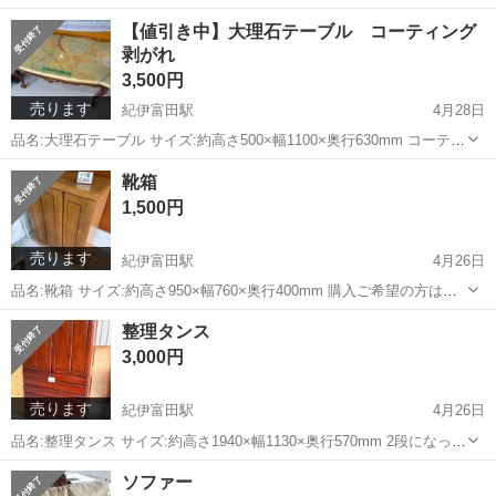
す！ 購入ご希望の方はお問い合わせ下さい！ すぐにお返事出来ない場
和歌山
西牟婁郡
紀伊富田駅
生活家電
商店
【値引き中】大理石テーブル コーティング
合がございますのでご了承ください。🙇 ※ネット決済❌現地にて「現
剥がれ
金」でお支払...
3,500円
売ります
紀伊富田駅
4月28日
品名:大理石テーブル サイズ:約高さ500×幅1100×奥行630mm コーティ
ング剥がれがあります！ 購入ご希望の方はお問い合わせ下さい！ すぐ
和歌山
西牟婁郡
紀伊富田駅
テーブル
大理石
靴箱
にお返事出来ない場合がございますのでご了承ください。🙇 ※ネット
1,500円
決済❌現地...
売ります
紀伊富田駅
4月26日
品名:靴箱 サイズ:約高さ950×幅760×奥行400mm 購入ご希望の方はお
問い合わせ下さい！ すぐにお返事出来ない場合がございますのでご了
和歌山
西牟婁郡
紀伊富田駅
家具
靴箱
整理タンス
承ください。🙇 ※ネット決済❌現地にて「現金」でお支払いお願いし
3,000円
ます。 ※商品...
売ります
紀伊富田駅
4月26日
品名:整理タンス サイズ:約高さ1940×幅1130×奥行570mm 2段になって
ます！分割可能です！ 購入ご希望の方はお問い合わせ下さい！ すぐに
和歌山
西牟婁郡
紀伊富田駅
収納家具
タンス
ソファー
お返事出来ない場合がございますのでご了承ください。🙇 ※ネット決