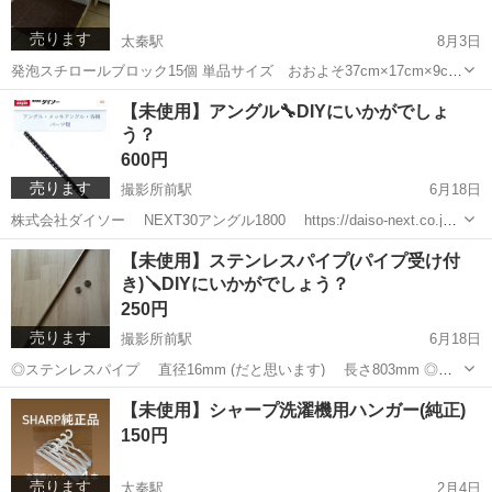
売ります
太秦駅
8月3日
発泡スチロールブロック15個 単品サイズ おおよそ37cm×17cm×9cm
犬用ステップ目的で、ボンドで貼り合わせ上面に滑り止めを敷いてま
京都
京都市
太秦駅
その他
発泡スチロール
【未使用】アングル🔧DIYにいかがでしょ
す。 このままステップとして使用できます。 また切断してDIYや夏休
う？
みの工作にいか...
600円
売ります
撮影所前駅
6月18日
株式会社ダイソー NEXT30アングル1800 https://daiso-next.co.jp/
コーナンで数量間違えて購入し余った分です。 ※100均の大創産業さ
京都
京都市
撮影所前駅
その他
アングル
【未使用】ステンレスパイプ(パイプ受け付
んではありませんm(_ _)m 🌟お問合せ時...
き)🪛DIYにいかがでしょう？
250円
売ります
撮影所前駅
6月18日
◎ステンレスパイプ 直径16mm (だと思います) 長さ803mm ◎パ
イプ受けブラケット 2個 コーナンかアヤハディオで購入の商品で
京都
京都市
撮影所前駅
その他
パイプ
【未使用】シャープ洗濯機用ハンガー(純正)
す。 🌟お問合せ時点でご都合のよい日時を2、3お伝えください。お約
150円
束が早くま...
売ります
太秦駅
2月4日