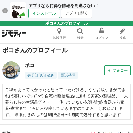
アプリならお得な情報を見逃さない！
インストール
アプリで開く
ポコさんのプロフィール
地域選択
検索
ログイン
投稿
ポコさんのプロフィール
ポコ
＋ フォロー
身分証認証済み
電話番号
ご縁があって良かったと思っていただけるようなお取引きができ
れば嬉しいです(^o^) 自宅の断捨離品に加えて実家の整理品、一人
暮らし時の生活品等々・・・使っていない衣類•雑貨•食器から家
具•家電までいろいろ投稿していきますのでよろしくお願いしま
す。 期限付きのものは期限翌日〜1週間で処分すると思います
が、気になるものがございましたらお値段相談等お早めにお問い
合わせください。 【お値引き】 お気に入り登録で値下げを待たれ