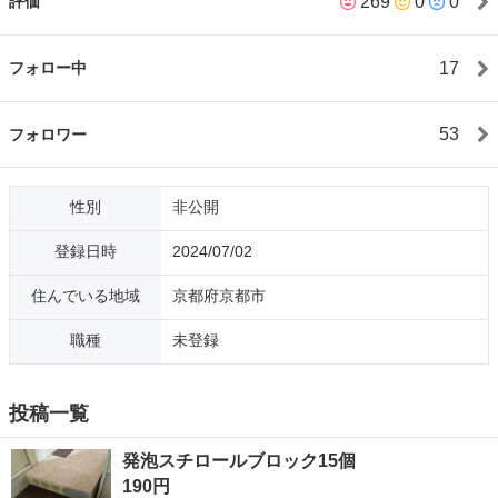
269
0
0
評価
るよりも常識の範囲内で値引きご相談ください。 処分を急がない
ものは値下げ投稿しませんが直接のご相談があればお値引きする
こともあります。 【お取引日時】 基本は10〜16時でお願いした
17
フォロー中
いですがこの限りではありません。 【待合せ場所】 お住まいやお
仕事の場所、移動手段(自転車バイク車バス電車その他)を考慮し
て、コンビニの駐車場、商業施設、駅、バス停等なるべくご負担
53
フォロワー
の少ないように対処させていただきます。 【お届け ε=(੭•̀ᴗ•́)੭】
場所と日時にもよりますが、大型•重量物などご希望で運搬手段の
ない場合にはお届けのご相談もさせていただきます。素人ですの
性別
非公開
でその場合のお届けはご自宅前までで車から下ろした後の建物内
への搬入等のお手伝いはできません。 小物でも受取りに交通費の
登録日時
2024/07/02
必要な方に対しては交通費以下の金額でお届けのご提案をさせて
いただくこともあります。 いずれも駐停車が出来ることが前提で
住んでいる地域
京都府京都市
す。 🉐最後まで読んでくださってありがとうございます。
2025.6月より月替わりの合言葉でお値引きしております。
職種
未登録
🤫５月合言葉「満月２回」
投稿一覧
発泡スチロールブロック15個
190円