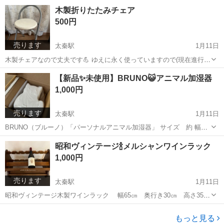
と夢がいっぱいの世界。明るく彩り豊かな1年に… と想いを込めて、
京都
京都市
太秦駅
その他
カレンダー
木製折りたたみチェア
イラストレーター葛野裕二さんのデザインカレンダー ２ヶ月毎で、広
500円
めのメモスペースがあります...
売ります
太秦駅
1月11日
木製チェアなので丈夫です💪 ゆえに永く使っていますので(現在進行形
で使っているので)それなりの傷などありますが、リメイクシートやペ
京都
京都市
太秦駅
椅子
木製
【新品✨未使用】BRUNO😺アニマル加湿器
イントでまだまだ使用できます。 🌟お問合せ時点でご都合のよい日時
1,000円
を2、3お伝えください...
売ります
太秦駅
1月11日
BRUNO（ブルーノ）「パーソナルアニマル加湿器」 サイズ 約 幅
120mm 奥行き45mm 高さ125mm 素材 セラミック 容量 約 250ml
京都
京都市
太秦駅
生活雑貨
セラミック
昭和ヴィンテージ🍾メルシャンワインラック
付属品 トレイ デスク上やベッドサイドなどのパーソナルスペースを
1,000円
優しく...
売ります
太秦駅
1月11日
昭和ヴィンテージ木製ワインラック 幅65㎝ 奥行き30㎝ 高さ35㎝
(おおよそです) 上下それぞれ６本 最大12本収納可能 組立式(はめ
京都
京都市
太秦駅
その他
ヴィンテージ
込むだけなので1〜2分でできます) ※フリマサイト等で同じ物をお求
もっと見る