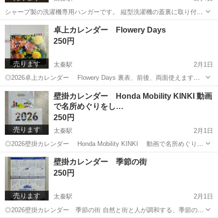
シャープ製の洗濯機専用ハンガーです。 縦型洗濯機の蓋裏に取り付け
て乾燥に使うものですが、ふつうのハンガーとしても使用できます。
京都
京都市
太秦駅
洗濯用品
シャープ
卓上カレンダー Flowery Days
浴室乾燥や、最近の夏の陽射しの屋外でも、丈夫なハンガーです。 🌟
250円
お問合せ時点でご都合のよい日...
売ります
太秦駅
2月1日
◎2026卓上カレンダー Flowery Days 裏表、前後、両面使えます。
小さいながらもメモスペースあり。 片面は花のデザイン入り、片面は
京都
京都市
太秦駅
その他
卓上カレンダー
壁掛カレンダー Honda Mobility KINKI 動画
シンプルな数字のみ。 片面の下方に企業名が入っています。 個人的な
で名所めぐりをし…
お勧めは...
250円
売ります
太秦駅
2月1日
◎2026壁掛カレンダー Honda Mobility KINKI 動画で名所めぐりを
しませんか？ 2次元コードを読み取るとそれぞれの月で紹介されてい
京都
京都市
太秦駅
その他
Honda
壁掛カレンダー 季節の街
る名所のドライブシーンが動画でみられます。 メモスペースあり。 下
250円
方...
売ります
太秦駅
2月1日
◎2026壁掛カレンダー 季節の街 自然と街と人が調和する、季節の花