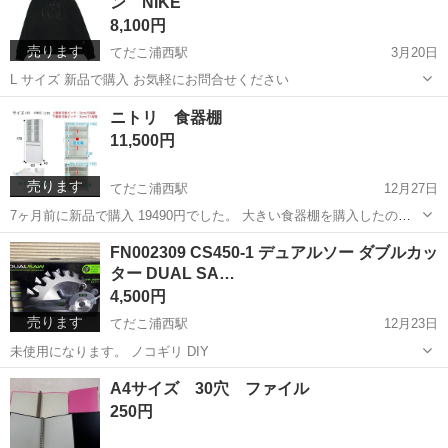
ン NIKE
マリオカートレーシングホイール
テ...
8,100円
売ります
てだこ浦西駅
3月20日
L サイズ 新品で購入 お気軽にお問合せください
沖縄
中頭郡
てだこ浦西駅
パーカー
ジョーダン
ニトリ 食器棚
11,500円
売ります
てだこ浦西駅
12月27日
7ヶ月前に新品で購入 19490円でした。 大きい食器棚を購入したので
売ります。 重いので、2人で取りに来たほうがいいと思います。 とて
沖縄
中頭郡
てだこ浦西駅
収納家具
食器棚
FN002309 CS450-1 デュアルソー ダブルカッ
も美品ですが、 使用したのでご理解お願い致します。 お気軽に お問
ター DUAL SA…
合せください
4,500円
売ります
てだこ浦西駅
12月23日
未使用になります。 ノコギリ DIY
沖縄
中頭郡
てだこ浦西駅
その他
デュアルソー
A4サイズ 30穴 ファイル
250円