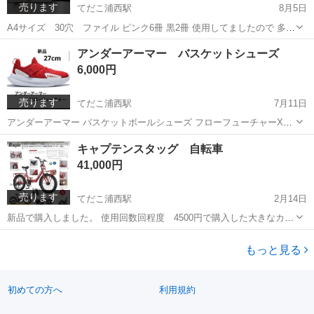
売ります
てだこ浦西駅
8月5日
A4サイズ 30穴 ファイル ピンク6冊 黒2冊 使用してましたので 多少
の傷や汚れはあります。 まだまだ使えます！
沖縄
中頭郡
てだこ浦西駅
その他
ピンク
アンダーアーマー バスケットシューズ
6,000円
売ります
てだこ浦西駅
7月11日
アンダーアーマー バスケットボールシューズ フローフューチャーX4
品番 3027639-001 サイズ 27.0cm 定価 16500円 2回程 ジムで使
沖縄
中頭郡
てだこ浦西駅
バスケットボール
キャプテンスタッグ 自転車
用しました。 タグは外しております！ サイズが合わないため出品し
アンダーアーマー
41,000円
ま...
売ります
てだこ浦西駅
2月14日
新品で購入しました。 使用回数回程度 4500円で購入した大きなカゴ
も付いてます。 実際に見にきてもOKです。 色は、アーミーグリー
沖縄
中頭郡
てだこ浦西駅
折りたたみ自転車
ン。 防犯登録はしてあるので、購入決定したら、解除します。 詳細
もっと見る
キャプテンスタッグ
キャプテンスタッグ(CA...
初めての方へ
利用規約