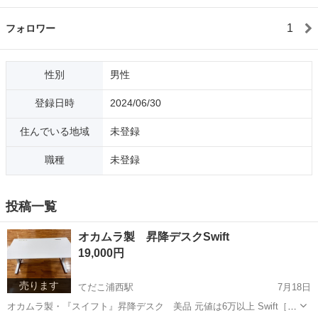
1
フォロワー
性別
男性
登録日時
2024/06/30
住んでいる地域
未登録
職種
未登録
投稿一覧
オカムラ製 昇降デスクSwift
19,000円
売ります
てだこ浦西駅
7月18日
オカムラ製・『スイフト』昇降デスク 美品 元値は6万以上 Swift［ス