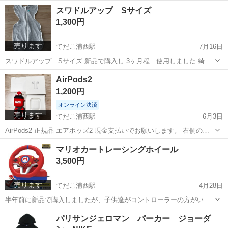
イフト］が実現する、フレキシブルな働き方。 オフィスワークは座り
沖縄
中頭郡
てだこ浦西駅
テーブル
オカムラ
スワドルアップ Sサイズ
姿勢が基本。 しかし、長時間同じ姿勢をとることは身体への負担が大
1,300円
きく、さまざまな問題が...
売ります
てだこ浦西駅
7月16日
スワドルアップ Sサイズ 新品で購入し 3ヶ月程 使用しました 綺麗
に洗って保管してます。 まだまだ使用可能です お気軽にお問合せくだ
沖縄
中頭郡
てだこ浦西駅
ベビー用品
スワドルアップ
AirPods2
さい 宜しくお願いします
1,200円
オンライン決済
売ります
てだこ浦西駅
6月3日
AirPods2 正規品 エアポッズ2 現金支払いでお願いします。 右側のイ
ヤホンが不良です。 左側は25分くらいで電池切れます。 あとは使えま
沖縄
中頭郡
てだこ浦西駅
その他
AirPods
マリオカートレーシングホイール
す！ 二つカバーもお付けします。 写真の物が全てになります！ 宜し
3,500円
くお願い致...
売ります
てだこ浦西駅
4月28日
半年前に新品で購入しましたが、子供達がコントローラーの方がいい
みたいで 3回程しか遊んでません。 美品です。 一台3500円 2台の場合
沖縄
中頭郡
てだこ浦西駅
テレビゲーム
パリサンジェロマン パーカー ジョーダ
は7000円 Nintendo Switch用のマリオカートレーシングホイール、アイ