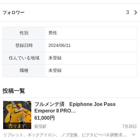
3
フォロワー
性別
男性
登録日時
2024/06/11
住んでいる地域
未登録
職種
未登録
投稿一覧
フルメンテ済 Epiphone Joe Pass
Emperor II PRO…
61,000円
売ります
荻窪駅
7月26日
リフレット、ネックアイロン、 ノブ交換、ビグスビーバネ調整済