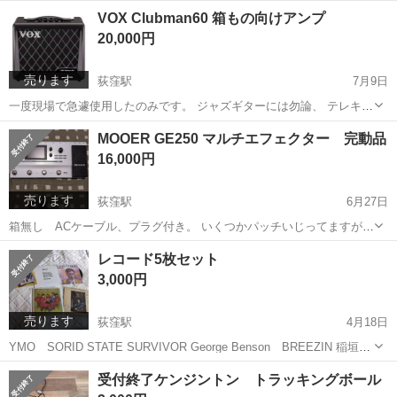
2000年頃のとてもいいフルアコです。 アンプ直でも、歪みとの相性も
東京
杉並区
荻窪駅
弦楽器、ギター
Epiphone
VOX Clubman60 箱もの向けアンプ
良かったです。 Epiphoneハードケース付。
20,000円
売ります
荻窪駅
7月9日
一度現場で急遽使用したのみです。 ジャズギターには勿論、 テレキャ
スターで試した際にも満足でした。
東京
杉並区
荻窪駅
アンプ
向け
MOOER GE250 マルチエフェクター 完動品
16,000円
売ります
荻窪駅
6月27日
箱無し ACケーブル、プラグ付き。 いくつかパッチいじってますが9
割そのままです。 使わなくなったので出品します。 希望あればシール
東京
杉並区
荻窪駅
エフェクター、PA機器
MOOER
レコード5枚セット
ドもプレゼントします。
3,000円
売ります
荻窪駅
4月18日
YMO SORID STATE SURVIVOR George Benson BREEZIN 稲垣潤
一 コンプリートLP オフコース We are 渡辺貞夫 NICE SHOT!
東京
杉並区
荻窪駅
その他
レコード
受付終了ケンジントン トラッキングボール