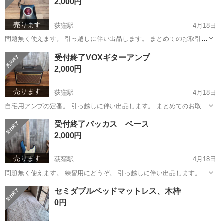
2,000円
売ります
荻窪駅
4月18日
問題無く使えます。 引っ越しに伴い出品します。 まとめてのお取引大
歓迎です。
東京
杉並区
荻窪駅
周辺機器
ボール
受付終了VOXギターアンプ
2,000円
売ります
荻窪駅
4月18日
自宅用アンプの定番。 引っ越しに伴い出品します。 まとめてのお取引
大歓迎です。
東京
杉並区
荻窪駅
アンプ
VOX
受付終了バッカス ベース
2,000円
売ります
荻窪駅
4月18日
問題無く使えます。 練習用にどうぞ。 引っ越しに伴い出品します。
まとめてのお取引大歓迎です。
東京
杉並区
荻窪駅
弦楽器、ギター
バッカス
セミダブルベッドマットレス、木枠
0円