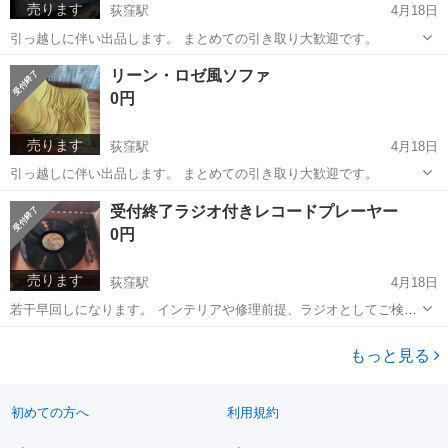
売ります
荻窪駅
4月18日
引っ越しに伴い出品します。 まとめての引き取り大歓迎です。
東京
杉並区
荻窪駅
ベッド
リーン・ロゼ風ソファ
セミダブルベッドマットレス
0円
売ります
荻窪駅
4月18日
引っ越しに伴い出品します。 まとめての引き取り大歓迎です。
東京
杉並区
荻窪駅
ソファ
リーン
受付終了ラジオ付きレコードプレーヤー
0円
売ります
荻窪駅
4月18日
若干早回しになります。 インテリアや修理前提、ラジオとしてご検討
下さい。 引っ越しに伴い出品します。 まとめての引き取り大歓迎で
東京
杉並区
荻窪駅
オーディオ
インテリア
す。
もっと見る
初めての方へ
利用規約