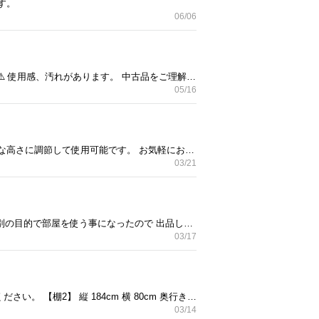
す。
06/06
【棚1 】 横42 高88 奥行き 30 （cm） 【棚2】 横61 高さ88 奥行き30(cm) ⚠️【棚2】 の板に歪みがあります ⚠️ 使用感、汚れがあります。 中古品をご理解いただける方よろしくお願いいたします。
05/16
横幅 80.5cm 奥行き 24cm 高さ176cm 棚板が4枚あります。 こちらはプラスドライバーでつけ外して お好きな高さに調節して使用可能です。 お気軽にお問い合わせください。
03/21
MUJI 無印良品 脚付マットレス ポケットコイル シングルサイズ ゲストルーム用に購入したのですが、 別の目的で部屋を使う事になったので 出品します。 お客様がお泊まりのたびにカバーの洗濯とマットレスの消毒スプレーをしていたので綺麗な状態です。 ◾️マットレスカバーも無印良品のものを使っていたのですが、必要であればカバーも一緒にお渡しします。こちらは無料です。 【元値】 本体価格：32,900円 脚4本組 2,000円 合計価格：34,900円 【サイズ】 幅970 ✕奥行1950 ✕高さ250mm 39kg お引き渡し日が早い方から 優先的にお取引させていただきます。
03/17
壁に立て掛けて使うタイプの飾り棚・シェルフです。 5段の棚板があります。 中古品です。使用感等ご了承ください。 【棚2】 縦 184cm 横 80cm 奥行き 35cm 安曇野市穂高の自宅に取りに来てくださる方 よろしくお願いいたします。
03/14