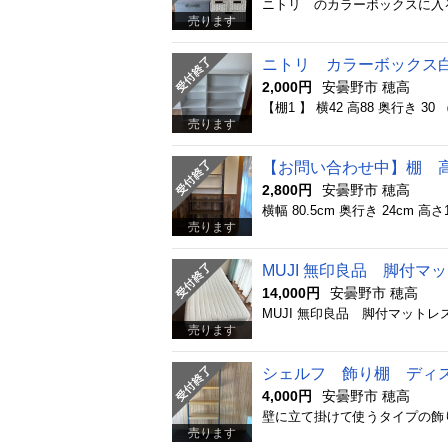
ニトリ のカラーボックスに入
売ります
ニトリ カラーボックス白
2,000円
安曇野市 穂高
売ります
【お問い合わせ中】棚 高
2,800円
安曇野市 穂高
売ります
MUJI 無印良品 脚付
14,000円
安曇野市 穂高
売ります
シェルフ 飾り棚 ディ
4,000円
安曇野市 穂高
売ります