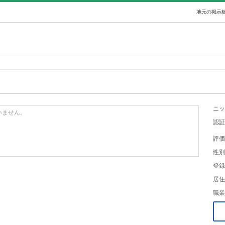
地元の掲示板
ニッ
いません。
認証
評価
性別
登録
居住
職業