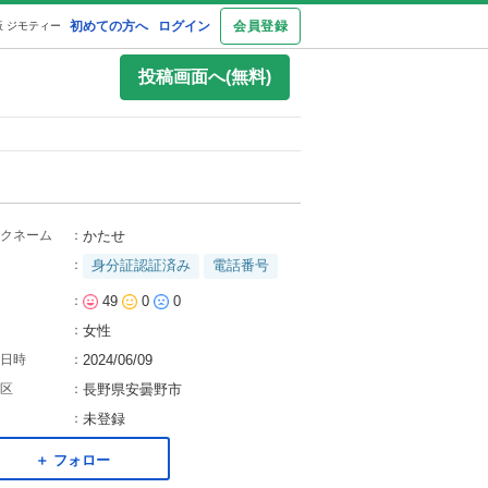
初めての方へ
ログイン
会員登録
 ジモティー
投稿画面へ(無料)
クネーム
：
かたせ
：
身分証認証済み
電話番号
：
49
0
0
：
女性
日時
：
2024/06/09
区
：
長野県安曇野市
：
未登録
＋ フォロー