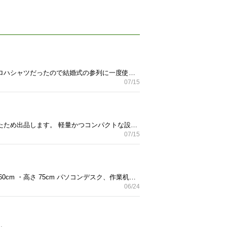
ネイビー地にヤシの木が描かれた、オープンカラー仕様の半袖アロハシャツです。 結婚式のドレスコードアロハシャツだったので結婚式の参列に一度使用しました。 これからの季節にいかがでしょうか。 綿100% MIDE IN INDIA - ブランド: Kahiko - カラー: ネイビー - 柄: ヤシの木 - 襟の形状: オープンカラー - 袖丈: 半袖
07/15
主人が結婚式のエンドロールの撮影の仕事をしており、その際に使用していたものです。 新しい物を購入したため出品します。 軽量かつコンパクトな設計で、ミラーレスカメラでの撮影に最適な3軸ジンバル。 目立った傷もなく、 操作も問題なく使用出来ます。 （動作確認済み） 中古品をご了承いただける方 よろしくお願いいたします。 - ブランド: DJI - モデル名: RS 3 MINI - 重量: 795g - タイプ: 3軸ジンバル - 操作インターフェース: タッチスクリーン、ジョイスティック、Mボタン、録画ボタン
07/15
ヴィンテージ風の木目天板とブラックスチール脚のおしゃれなデスクです。 【サイズ】 ・幅 140cm ・奥行 60cm ・高さ 75cm パソコンデスク、作業机、学習机、在宅ワーク用として使いやすいサイズです。 使用に伴う小傷や使用感はありますが、まだまだお使いいただけます。状態は写真をご確認ください。 中古品をご了承ください。 受け渡しは穂高の自宅でお願いいたします。
06/24