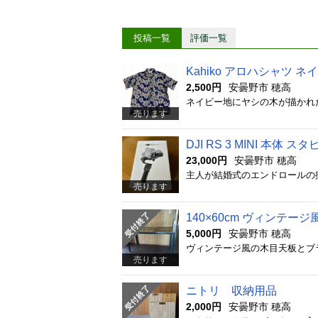
投稿一覧
評価一覧
Kahiko アロハシャツ 
2,500円
安曇野市 穂高
売ります
DJI RS 3 MINI 本体
23,000円
安曇野市 穂高
売ります
140×60cm ヴィンテ
5,000円
安曇野市 穂高
売ります
ニトリ 収納用品
2,000円
安曇野市 穂高