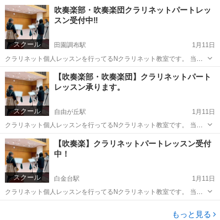
行っているNクラリネット教室です。 吹奏楽部で活動している学生さ
東京
世田谷区
田園調布駅
その他
クラリネット
吹奏楽部・吹奏楽団クラリネットパートレッ
んや、吹奏楽団で頑張る大人の方・クラリネットを再開したい方へ個
スン受付中‼️
人レッスンで、自信を持って...
スクール
田園調布駅
1月11日
クラリネット個人レッスンを行ってるNクラリネット教室です。 当教
室では吹奏楽部・吹奏楽団クラリネットパートレッスンを行っており
東京
世田谷区
田園調布駅
音楽
クラリネット
【吹奏楽部・吹奏楽団】クラリネットパート
ます。 ＼こんなお悩みありませんか？／ ✔合奏でクラリネットパート
レッスン承ります。
の音量が小さいと言わ...
スクール
自由が丘駅
1月11日
クラリネット個人レッスンを行ってるNクラリネット教室です。 当教
室では吹奏楽部・吹奏楽団クラリネットパートレッスンを行っており
東京
目黒区
自由が丘駅
その他
クラリネット
【吹奏楽】クラリネットパートレッスン受付
ます。 ✅こんなお悩みありませんか？ ・合奏でクラリネットパートの
中！
音量が小さいと言われ...
スクール
白金台駅
1月11日
クラリネット個人レッスンを行ってるNクラリネット教室です。 当教
室では吹奏楽部・吹奏楽団クラリネットパートレッスンを行っており
東京
港区
白金台駅
音楽
クラリネット
ます。 ✅こんなお悩みありませんか？ ・合奏でクラリネットパートの
もっと見る