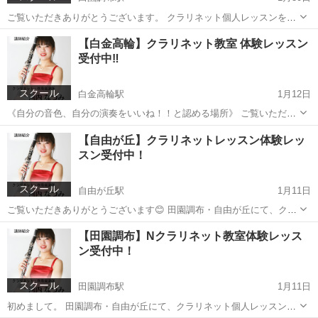
ご覧いただきありがとうございます。 クラリネット個人レッスンを行
ってるNクラリネット教室です。
東京
世田谷区
田園調布駅
その他
クラリネット
【白金高輪】クラリネット教室 体験レッスン
┈┈┈┈┈┈┈┈┈┈┈┈┈┈┈┈┈┈┈┈ ■こんなお悩みありませ
受付中‼️
んか？ ┈┈┈┈┈┈┈┈┈┈┈┈┈┈┈┈┈┈┈┈ ・久...
スクール
白金高輪駅
1月12日
《自分の音色、自分の演奏をいいね！！と認める場所》 ご覧いただき
ありがとうございます。 クラリネット個人レッスンを行ってるNクラ
東京
港区
白金高輪駅
その他
クラリネット
【自由が丘】クラリネットレッスン体験レッ
リネット教室です。 ┈┈┈┈┈┈┈┈┈┈┈┈┈┈┈┈┈┈┈┈ ■こ
スン受付中！
んなお悩みありません...
スクール
自由が丘駅
1月11日
ご覧いただきありがとうございます😊 田園調布・自由が丘にて、クラ
リネット個人レッスンを行ってるNクラリネット教室です。
東京
目黒区
自由が丘駅
その他
クラリネット
【田園調布】Nクラリネット教室体験レッス
┈┈┈┈┈┈┈┈┈┈┈┈┈┈┈┈┈┈┈┈ ■こんなお悩みありませ
ン受付中！
んか？ ┈┈┈┈┈┈┈┈┈┈...
スクール
田園調布駅
1月11日
初めまして。 田園調布・自由が丘にて、クラリネット個人レッスンを