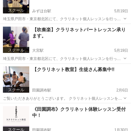
スクール
みずほ台駅
5月19日
埼玉県戸田市・東京都北区にて、クラリネット個人レッスンを行って
るNクラリネット教室です。 当教室では吹奏楽部・吹奏楽団クラリネ
埼玉
富士見市
みずほ台駅
音楽
クラリネット
【吹奏楽】クラリネットパートレッスン承り
ットパートレッスンを行っております。 ✅こんなお悩みありません
ます。
か？ ・合奏でクラリネ...
スクール
大宮駅
5月19日
埼玉県戸田市・東京都北区にて、クラリネット個人レッスンを行って
るNクラリネット教室です。 当教室では吹奏楽部・吹奏楽団クラリネ
埼玉
さいたま市
大宮駅
音楽
クラリネット
【クラリネット教室】生徒さん募集中‼️
ットパートレッスンを行っております。 ✅こんなお悩みありません
か？ ・合奏でクラリネ...
スクール
田園調布駅
2月6日
ご覧いただきありがとうございます。 クラリネット個人レッスンを行
ってるNクラリネット教室です。
東京
世田谷区
田園調布駅
その他
クラリネット
《田園調布》クラリネット体験レッスン受付
┈┈┈┈┈┈┈┈┈┈┈┈┈┈┈┈┈┈┈┈ ■こんなお悩みありませ
中！
んか？ ┈┈┈┈┈┈┈┈┈┈┈┈┈┈┈┈┈┈┈┈ ...
スクール
田園調布駅
1月30日