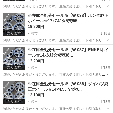
御覧いただきありがとうございます。 直接の受け渡し・お引き取り大
歓迎です！ 中古ホイール19インチ：4本セット ▼商品詳細 製品
北海道
札幌市
タイヤ、ホイール
LEHRMEISTER
※在庫全処分セール※【W-038】ホンダ純正
名・・・LEHRMEISTER（レアマイスター） サイズ・・・19×7.5J ...
ホイール☆17x7JJ☆5穴/55…
19,800円
売ります
札幌市
1月8日
御覧いただきありがとうございます。 直接の受け渡し・お引き取り大
歓迎です！ 中古ホイール17インチ：4本セット ▼商品詳細 製品
北海道
札幌市
タイヤ、ホイール
※在庫全処分セール※【W-037】ENKEIホイ
名・・・ホンダ純正 サイズ・・・17x7JJ ボルト穴数・・・5穴 イン
ール☆14x6JJ☆4穴/38…
セ...
13,200円
売ります
札幌市
1月8日
御覧いただきありがとうございます。 直接の受け渡し・お引き取り大
歓迎です！ 中古ホイール14インチ：4本セット ▼商品詳細 製品
北海道
札幌市
タイヤ、ホイール
※在庫全処分セール※【W-036】ダイハツ純
名・・・ENKEI（エンケイ） RIVAZZA（リバッツァ） サイズ・・・
正ホイール☆14×4.5J☆4穴/…
14...
12,100円
売ります
札幌市
1月8日
御覧いただきありがとうございます。 直接の受け渡し・お引き取り大