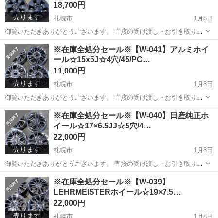
18,700円
売ります
札幌市
1月8日
御覧いただきありがとうございます。 直接の受け渡し・お引き取り大
歓迎です！ 中古ホイール16インチ：4本セット ▼商品詳細 製品
北海道
札幌市
タイヤ、ホイール
※在庫全処分セール※【W-041】アルミホイ
名・・・トヨタ純正 サイズ・・・16x7JJ ボルト穴数・・・6穴 イン
ール☆15x5J☆4穴/45/PC…
セ...
11,000円
売ります
札幌市
1月8日
御覧いただきありがとうございます。 直接の受け渡し・お引き取り大
歓迎です！ 中古ホイール15インチ：4本セット ▼商品詳細 製品名 サ
北海道
札幌市
タイヤ、ホイール
ホイール
※在庫全処分セール※【W-040】日産純正ホ
イズ・・・15x5J ボルト穴数・・・4穴 インセット（オフセット...
イール☆17×6.5JJ☆5穴/4…
22,000円
売ります
札幌市
1月8日
御覧いただきありがとうございます。 直接の受け渡し・お引き取り大
歓迎です！ 中古ホイール17インチ：4本セット ▼商品詳細 製品
北海道
札幌市
タイヤ、ホイール
ホイール
※在庫全処分セール※【W-039】
名・・・日産純正 AUTECH（オーテック） サイズ・・・17×6.5JJ
LEHRMEISTERホイール☆19×7.5…
...
22,000円
売ります
札幌市
1月8日