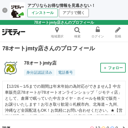
アプリならお得な情報を見逃さない！
インストール
アプリで開く
78オートjmty店さんのプロフィール
地域選択
検索
ログイン
投稿
78オートjmty店さんのプロフィール
78オートjmty店
＋ フォロー
身分証認証済み
電話番号
【12/26～1/5までの期間は年末年始の為対応ができません】中古
車販売店78オートが78オートオンラインショップ「ジモティ店」
として、倉庫で眠っていた中古タイヤ・ホイールを格安で販売・
お譲りいたします！お引き取り歓迎☆札幌市内、北海道～九州、
沖縄など全国配送もOK！お気軽にお問い合わせください。★【営
業時間】月～土曜/9時から18時 ★【ご注意事項】3営業日以内に
ご連絡、決済、ご来店予定などをお知らせいただけない場合は、