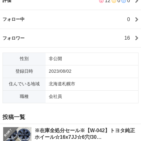
12
0
0
評価
他の方へお譲りいたしますので、ご了承ください。★【あんしん
決済対応】クレジット決済やコンビニ決済も対応可能。お問い合
わせください。
0
フォロー中
16
フォロワー
性別
非公開
登録日時
2023/08/02
住んでいる地域
北海道札幌市
職種
会社員
投稿一覧
※在庫全処分セール※【W-042】トヨタ純正
ホイール☆16x7JJ☆6穴/30…