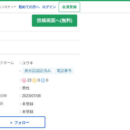
初めての方へ
ログイン
会員登録
 ジモティー
投稿画面へ(無料)
クネーム
：
ユウキ
：
身分証認証済み
電話番号
：
23
0
0
：
男性
日時
：
2023/07/08
区
：
未登録
：
未登録
＋ フォロー