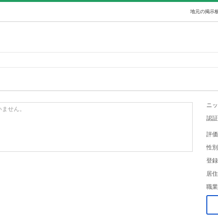
地元の掲示板
ニッ
いません。
認証
評価
性別
登録
居住
職業