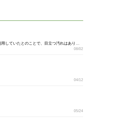
IKEAのソーデルハムンです。 写真の通り、背面のクッションは小ぶりのもの2つ大きいもの2つです。 数年利用していたとのことで、目立つ汚れはありませんが、神経質な方はご遠慮ください。 色：ダークグレー サイズ：横幅186、奥行150(小さい方は90)
08/02
04/12
05/24