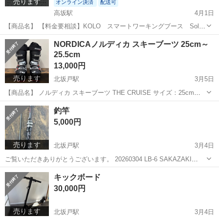
売ります
オンライン決済
配送可
高坂駅
4月1日
【商品名】 【料金要相談】KOLO スマートワーキングブース Solo
【詳細】 ご覧いただきありがとうございます。 KOLO製のスマートワ
埼玉
比企郡
高坂駅
オフィス用家具
Solo
NORDICAノルディカ スキーブーツ 25cm～
ーキングブースが入荷いたしました！ 1人用のスマートサイズ。電
25.5cm
話...
13,000円
売ります
北坂戸駅
3月5日
【商品名】 ノルディカ スキーブーツ THE CRUISE サイズ：25cm～
25.5cm 20260305 LA-9 【商品説明】 ノルディカのスキーブーツ
埼玉
坂戸市
北坂戸駅
スキー
ノルディカ
釣竿
「THE CRUISE」です。 サイズは25cm～25.5cmで...
5,000円
売ります
北坂戸駅
3月4日
ご覧いただきありがとうございます。 20260304 LB-6 SAKAZAKI
165M 扱いやすい長さで、初心者の方からベテランの方まで幅広くお
埼玉
坂戸市
北坂戸駅
その他
釣竿
キックボード
使いいただけます。 ■ 全長：165M ■ 状態：目立つ傷や破損なし（...
30,000円
売ります
北坂戸駅
3月4日