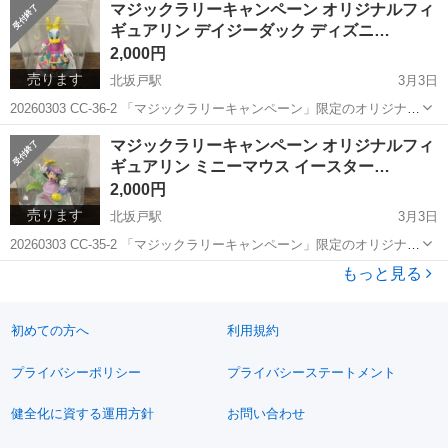
マジックラリーキャンペーン オリジナルフィ
ズニーシー マジックラリーキャンペーンのオリジナルフィギュアリン
ギュアリン デイジーダック ディズニ…
です。 ...
2,000円
売ります
北坂戸駅
3月3日
20260303 CC-36-2 「マジックラリーキャンペーン」限定のオリジナル
フィギュアリン、デイジーダックです。可愛らしく上品なデザイン
埼玉
坂戸市
北坂戸駅
フィギュア
商品
マジックラリーキャンペーン オリジナルフィ
で、デイジーの魅力が丁寧に再現されたディズニーファン必見のコレ
ギュアリン ミニーマウス イースター…
クションアイテムです...
2,000円
売ります
北坂戸駅
3月3日
20260303 CC-35-2 「マジックラリーキャンペーン」限定のオリジナル
フィギュアリン、ミニーマウス（イースターワンダーランド）です。
埼玉
坂戸市
北坂戸駅
フィギュア
コスチューム
もっと見る
春らしい華やかなコスチュームに身を包んだミニーが可愛らしく再現
された、ディズニー...
初めての方へ
利用規約
プライバシーポリシー
プライバシーステートメント
健全化に資する運用方針
お問い合わせ