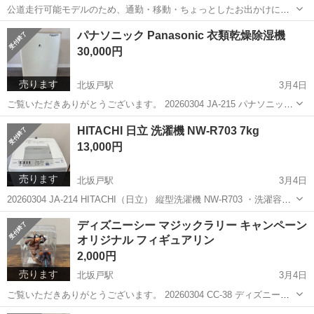
公道走行可能モデルのため、通勤・移動・ちょっとしたお出かけに便
利です。 【品 質】中古 【付属品】付属品は画像に写っているものが
埼玉
坂戸市
北坂戸駅
その他
キックボード
パナソニック Panasonic 衣類乾燥除湿機
全てとなります。 【在 庫】１個 【その他注意点】 可能な限り気に
30,000円
なるキズ・へこみ・シミ...
売ります
北坂戸駅
3月4日
ご覧いただきありがとうございます。 20260304 JA-215 パナソニック
衣類乾燥除湿機 F-YC120HPX の出品です。 【商品説明】 ・メーカ
埼玉
坂戸市
北坂戸駅
生活家電
除湿機
HITACHI 日立 洗濯機 NW-R703 7kg
ー：パナソニック ・型番：F-YC120HPX ・タイプ：衣類...
13,000円
売ります
北坂戸駅
3月4日
20260304 JA-214 HITACHI（日立） 縦型洗濯機 NW-R703 ・洗濯容
量：7kg ・動作確認済み ・簡易清掃済み ・中古品 通常使用に伴う小
埼玉
坂戸市
北坂戸駅
生活家電
HITACHI
ディズニーシー マジックラリー キャンペーン
キズやスレはありますが、動作に問題はありません。 まだまだ...
オリジナル フィギュアリン
2,000円
売ります
北坂戸駅
3月4日
ご覧いただきありがとうございます。 20260304 CC-38 ディズニーシ
ー マジックラリー オリジナル フィギュアリン キャンペーン 東京ディ
埼玉
坂戸市
北坂戸駅
フィギュア
リン