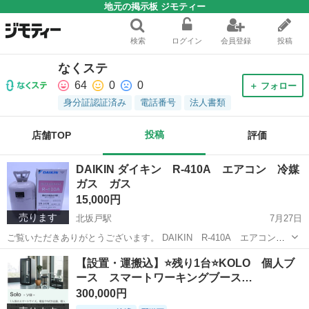
地元の掲示板 ジモティー
検索
ログイン
会員登録
投稿
なくステ
64
0
0
＋ フォロー
身分証認証済み
電話番号
法人書類
投稿
店舗TOP
評価
DAIKIN ダイキン R-410A エアコン 冷媒
ガス ガス
15,000円
売ります
北坂戸駅
7月27日
ご覧いただきありがとうございます。 DAIKIN R-410A エアコン冷
媒ガス ダイキン エアコンガス 型番：R-410A 未使用品 ※化粧箱に
埼玉
坂戸市
北坂戸駅
季節、空調家電
ガス
【設置・運搬込】⭐️残り1台⭐️KOLO 個人ブ
は保管に伴う破損・汚れがございます。 画像と同デザインの...
ース スマートワーキングブース…
300,000円