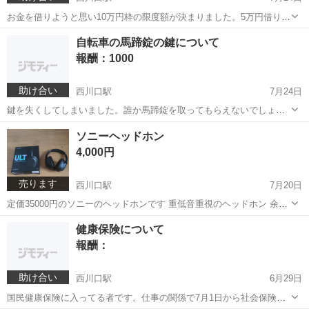
お金を借りようと思い10万円枠の限度額が決まりました。5万円借りる
と1万円利子がつくそうです。これは闇金ですか？
埼玉
川口市
西川口駅
教えて
お金
自転車の馬蹄錠の鍵について
報酬：1000
助け合い
西川口駅
7月24日
鍵を失くしてしまいました。誰か馬蹄錠を取ってもらえないでしょう
か？よろしくご検討の程お願い致します。
埼玉
川口市
西川口駅
教えて
ソニーヘッドホン
4,000円
売ります
西川口駅
7月20日
定価35000円のソニーのヘッドホンです 重低音重視のヘッドホン 余り
使用してないので綺麗です 保証書付きです 西川口付近で取り引き出来
埼玉
川口市
西川口駅
オーディオ
ヘッドホン
健康保険について
る方 ノークレーム・ノーリターンでお願いします
報酬：
助け合い
西川口駅
6月29日
国民健康保険に入ってる者です。仕事の関係で7月1日から社会保険に