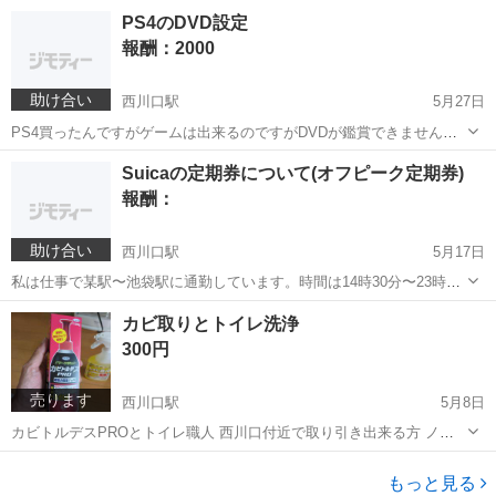
切り替わるのですが、被保険者資格証明書と言うのをもらいました。
埼玉
川口市
西川口駅
教えて
PS4のDVD設定
まだマイナンバーに資格登録が確定されてません。資格登録されるま
報酬：2000
で被保険者資格証明書を使って欲しいと...
助け合い
西川口駅
5月27日
PS4買ったんですがゲームは出来るのですがDVDが鑑賞できません。
光インターネットに今日工事しました。自宅まで来て設定してくれる
埼玉
川口市
西川口駅
教えて
PS4
Suicaの定期券について(オフピーク定期券)
人誰かいませんか？ホントに困っています。よろしくお願いします。
報酬：
助け合い
西川口駅
5月17日
私は仕事で某駅〜池袋駅に通勤しています。時間は14時30分〜23時で
す。インターネットで調べたらオフ通勤定期券があることを知りまし
埼玉
川口市
西川口駅
教えて
インターネット
カビ取りとトイレ洗浄
た。スマホのアプリで調べたらオフピーク定期券が断然安いのです。
300円
普通の定期券よりも安いのでオフピ...
売ります
西川口駅
5月8日
カビトルデスPROとトイレ職人 西川口付近で取り引き出来る方 ノー
クレーム・ノーリターンでお願い致します 気に入らなければキャンセ
埼玉
川口市
西川口駅
その他
トイレ
ル❌️OK
もっと見る