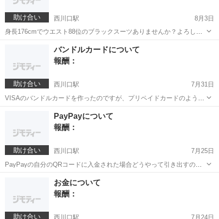
助け合い
西川口駅
8月3日
身長176cmでウエスト88位のブラックスーツありませんか？よろしく
お願いします
埼玉
川口市
西川口駅
買いたい/ください
バンドルカードについて
報酬：
助け合い
西川口駅
7月31日
VISAのバンドルカードを作ったのですが、プリペイドカードのようで
すが入金は何処でするのですか？署名もするそうですが面倒だと思う
埼玉
川口市
西川口駅
教えて
PayPayについて
のですが。
報酬：
助け合い
西川口駅
7月25日
PayPayの自分のQRコードに入金された場合どうやって引き出すので
すか？口座番号・暗証番号必要ですか？
埼玉
川口市
西川口駅
教えて
QRコード
お金について
報酬：
助け合い
西川口駅
7月24日