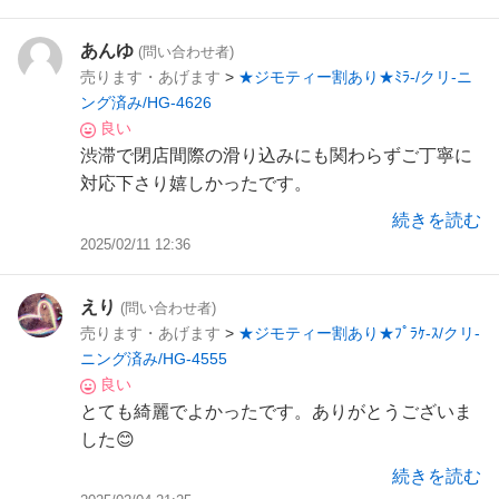
あんゆ
(問い合わせ者)
売ります・あげます
>
★ジモティー割あり★ﾐﾗ-/クリ-ニ
ング済み/HG-4626
良い
渋滞で閉店間際の滑り込みにも関わらずご丁寧に
対応下さり嬉しかったです。
ぜひまた宜しくお願い致します
続きを読む
ありがとうございました☺️
2025/02/11 12:36
えり
(問い合わせ者)
売ります・あげます
>
★ジモティー割あり★ﾌﾟﾗｹ-ｽ/クリ-
ニング済み/HG-4555
良い
とても綺麗でよかったです。ありがとうございま
した😊
続きを読む