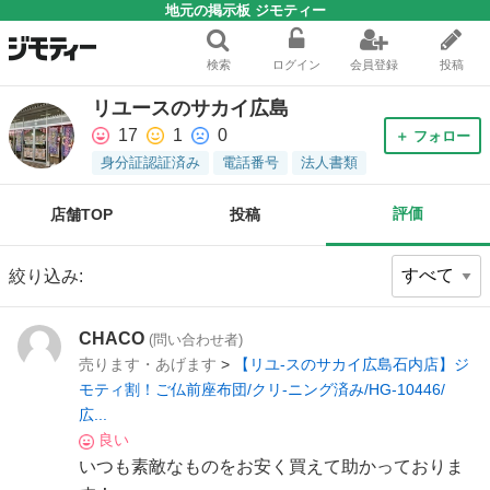
地元の掲示板 ジモティー
検索
ログイン
会員登録
投稿
リユースのサカイ広島
17
1
0
＋ フォロー
身分証認証済み
電話番号
法人書類
評価
店舗TOP
投稿
絞り込み:
CHACO
(問い合わせ者)
売ります・あげます
>
【リユ-スのサカイ広島石内店】ジ
モティ割！ご仏前座布団/クリ-ニング済み/HG-10446/
広...
良い
いつも素敵なものをお安く買えて助かっておりま