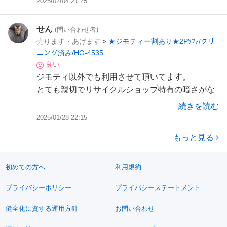
2025/02/04 21:25
せん
(問い合わせ者)
売ります・あげます
>
★ジモティー割あり★2Pｿﾌｧ/クリ-
ニング済み/HG-4535
良い
ジモティ以外でも利用させて頂いてます。
とても親切でリサイクルショップ特有の暗さがな
く
続きを読む
綺麗な店内。掘り出し物が多くてこれからも利用
2025/01/28 22:15
させてもらおうと思います^^
もっと見る
本当にありがとうございました!
初めての方へ
利用規約
プライバシーポリシー
プライバシーステートメント
健全化に資する運用方針
お問い合わせ